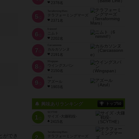
2378名
Terraforming Mars
5
テラフォーミングマーズ
位
2371名
6 nimmt!
6
ニムト
位
2202名
Carcassonne
7
カルカソンヌ
位
2191名
Wingspan
8
ウイングスパン
位
2150名
Azul
9
アズール
位
1903名
興味ありランキング
トップ50
SCYTHE
1
サイズ -大鎌戦役-
位
2415名
Terraforming Mars
とができ
2
テラフォーミングマーズ
位