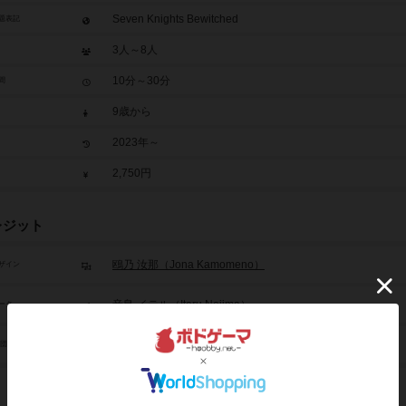
Seven Knights Bewitched
題表記
3人～8人
10分～30分
間
9歳から
2023年～
2,750円
レジット
鴎乃 汝那（Jona Kamomeno）
ザイン
音島 イテル（Iteru Nejima）
ーク
ヘイ！（HEY!）
/団体