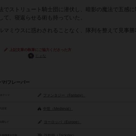
法でストリュート騎士団に潜伏し、暗影の魔法で五感に
して、寝返らせる術も持っていた。
ルマミウスに惑わされることなく、隊列を整えて見事勝
上記文章の執筆にご協力くださった方
じょな
ーマ/フレーバー
ファンタジー（Fantasy）
基本テーマ
中世（Medieval）
代背景
ヨーロッパ（Europe）
化圏など
詐欺師（Trickster）
人物/職業や生物