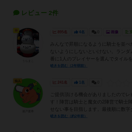
レビュー 2件
神
895名
4名
0
画像
みんなで昇順になるように騎士を並べ
ないようにしないといけない。ランダ
番に1人のプレイヤーを選んでタイルを
うらまこ
続きを読む（2年弱前）
仙人
241名
1名
0
ご提供頂ける機会がありましたのでレ
す！陣営は騎士と魔女の2陣営で騎士
せない事を目指します。最後順に数字タ
瀬戸夏希
続きを読む（約2年前）