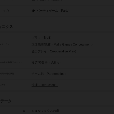
パーティゲーム（Party）
コンセプト
カニクス
ブラフ（Bluff）
正体隠匿/隠蔽（Mafia Game / Concealment）
メカニクス
協力プレイ（Co-operative Play）
投票/多数決（Voting）
ーの干渉/影響アクション
チーム戦（Partnerships）
ー間の関係/状態
推理（Deduction）
い方等
品データ
ミュルマミウスの虜