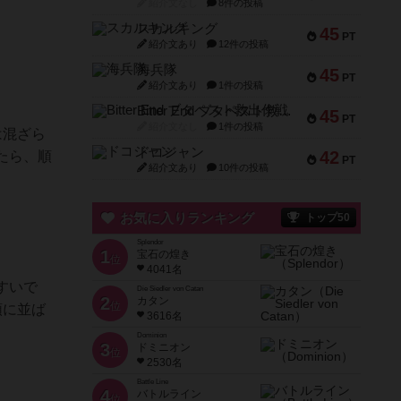
紹介文なし
8件の投稿
スカルキング
45
PT
紹介文あり
12件の投稿
海兵隊
45
PT
紹介文あり
1件の投稿
Bitter End ブタペスト救出作戦
45
PT
紹介文なし
1件の投稿
は混ざら
ドコジャン
42
たら、順
PT
紹介文あり
10件の投稿
お気に入りランキング
トップ50
Splendor
1
宝石の煌き
位
4041名
すいで
Die Siedler von Catan
2
カタン
位
順に並ば
3616名
Dominion
3
ドミニオン
位
2530名
Battle Line
4
バトルライン
位