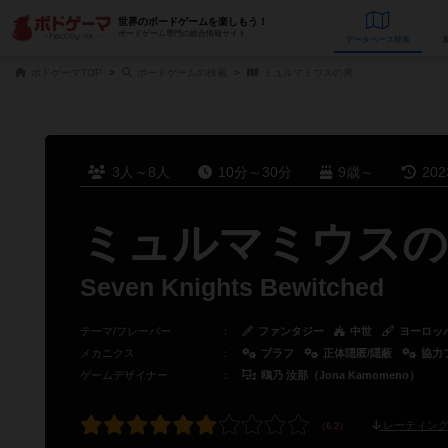
世界のボードゲームを楽しもう！
ボードゲーム専門の総合情報サイト
データベース
検
ボドゲーマTOP
ボードゲームの検索
ミュルマミウスの虜
3人～8人
10分～30分
9歳～
20
ミュルマミウスの
Seven Knights Bewitched
テーマ/フレーバー
：
ファンタジー
中世
ヨーロッ
メカニクス
：
ブラフ
正体隠匿/隠蔽
協力
ゲームデザイナー
：
鴎乃 汝那（Jona Kamomeno）
レーティング