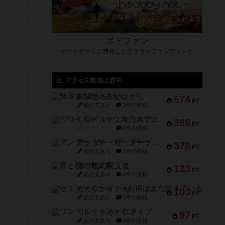
ボドファン
ボードゲームに特化したクラウドファンディング
アクセス数 急上昇中
無限まちがいさがし
574
PT
紹介文あり
2件の投稿
リワイルド：サウスアメリカ
389
PT
紹介文なし
2件の投稿
アンダー・ザ・テーブラー
378
PT
紹介文あり
1件の投稿
宵と暁の呪文書
133
PT
紹介文あり
8件の投稿
セミファイナル ～お前はまだ生きている～
103
PT
紹介文あり
1件の投稿
ワン・トゥ・ファイブ
97
PT
紹介文あり
1件の投稿