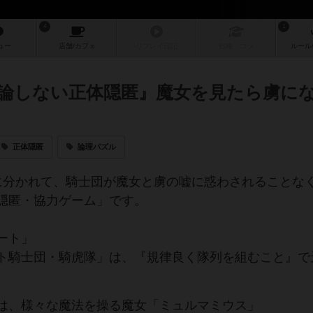
4
1
ュー
店舗/
カフェ
リプレイ
日記
戦略
・コツ
ルール
論しない正体隠匿』魔女を見たら虜に
正体隠匿
論理パズル
に分かれて、騎士団が魔女と虜の嘘に惑わされることな
隠匿・協力ゲーム」です。
ート」
ト騎士団・騎虎隊」は、『規律良く隊列を組むこと』で
は、様々な魔法を操る魔女「ミュルマミウス」