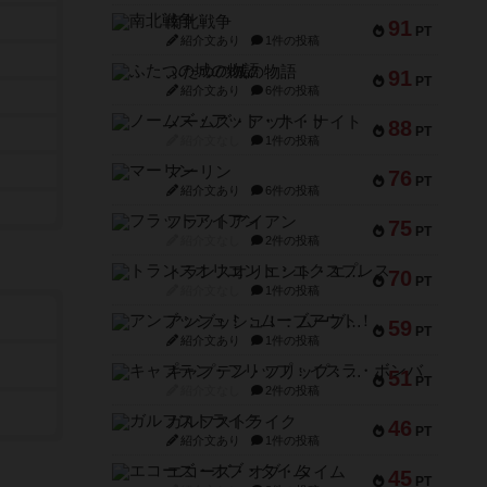
南北戦争
91
PT
紹介文あり
1件の投稿
ふたつの城の物語
91
PT
紹介文あり
6件の投稿
ノームズ・アット・ナイト
88
PT
紹介文なし
1件の投稿
マーリン
76
PT
紹介文あり
6件の投稿
フラットアイアン
75
PT
紹介文なし
2件の投稿
トランスオリエント・エクスプレス
70
PT
紹介文なし
1件の投稿
アンブッシュ！：ムーブアウト！
59
PT
紹介文あり
1件の投稿
キャプテン・フリップ：イスラ・ボンバ
51
PT
紹介文なし
2件の投稿
ガルフストライク
46
PT
紹介文あり
1件の投稿
エコーズ・オブ・タイム
45
PT