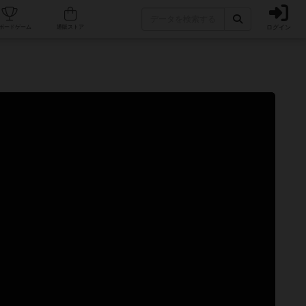
ログイン
カフェ/店舗
人気ボードゲーム
通販ストア