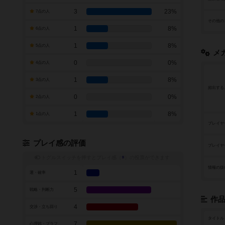
3
23%
7点の人
その他の
1
8%
6点の人
1
8%
5点の人
メ
0
0%
4点の人
1
8%
3点の人
頻出する
0
0%
2点の人
1
8%
1点の人
プレイヤ
プレイ感の評価
プレイヤ
トグルスイッチを押すとプレイ感（
※
）の投票ができます
情報の扱
1
運・確率
5
戦略・判断力
作
4
交渉・立ち回り
タイトル
7
心理戦・ブラフ