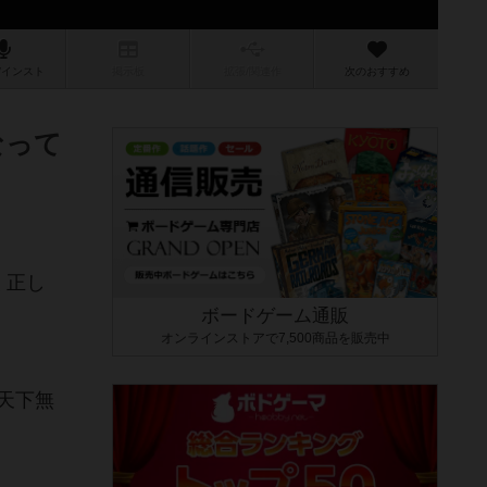
/インスト
掲示板
拡張/関連
作
次のおすすめ
なって
く正し
ボードゲーム通販
オンラインストアで7,500商品を販売中
天下無