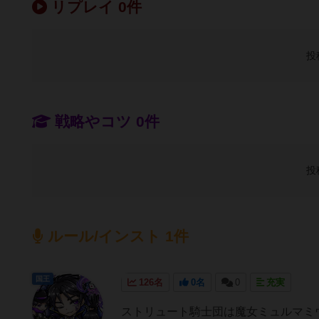
リプレイ 0件
投
戦略やコツ 0件
投
ルール/インスト 1件
国王
126名
0名
0
充実
ストリュート騎士団は魔女ミュルマミ