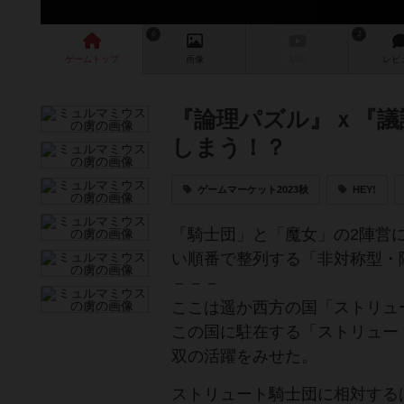
6
2
ゲーム
トップ
画像
動画
レビ
『論理パズル』ｘ『議
しまう！？
ゲームマーケット2023秋
HEY!
「騎士団」と「魔女」の2陣営
い順番で整列する「非対称型・
－－－
ここは遥か西方の国「ストリュ
この国に駐在する「ストリュー
双の活躍をみせた。
ストリュート騎士団に相対する