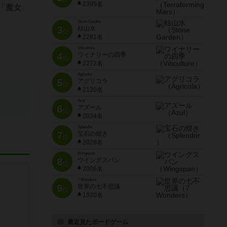
2395名
い「魔女
Stone Garden
3
枯山水
位
2281名
Viticulture
4
ワイナリーの四季
位
2272名
Agricola
5
アグリコラ
位
2120名
Azul
6
アズール
位
2034名
Splendor
7
宝石の煌き
位
2028名
Wingspan
8
ウイングスパン
位
2006名
7 Wonders
9
世界の七不思議
位
1920名
最近見たボードゲーム