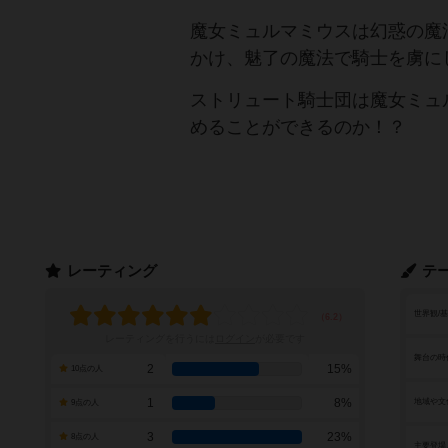
魔女ミュルマミウスは幻惑の魔
かけ、魅了の魔法で騎士を虜に
ストリュート騎士団は魔女ミュ
めることができるのか！？
レーティング
テ
世界観/
レーティングを行うには
ログイン
が必要です
舞台の時
2
15%
10点の人
1
8%
地域や文
9点の人
3
23%
8点の人
主要登場