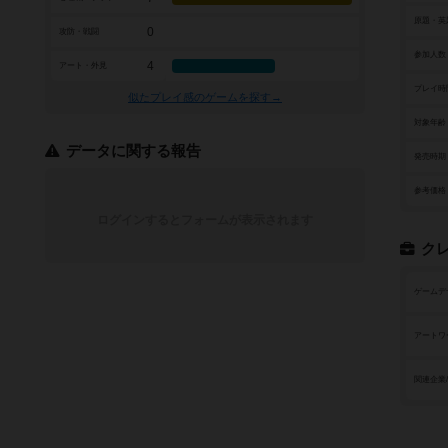
原題・英
0
攻防・戦闘
参加人数
4
アート・外見
プレイ時
似たプレイ感のゲームを探す→
対象年齢
データに関する報告
発売時期
参考価格
ログインするとフォームが表示されます
ク
ゲームデ
アートワ
関連企業