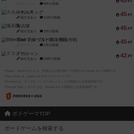
45
PT
紹介文なし
8件の投稿
スカルキング
45
PT
紹介文あり
12件の投稿
海兵隊
45
PT
紹介文あり
1件の投稿
Bitter End ブタペスト救出作戦
45
PT
紹介文なし
1件の投稿
ドコジャン
42
PT
紹介文あり
10件の投稿
※Apple、Apple のロゴ は、米国および他の国々で登録されたApple Inc.の商標です。
※App Store は、Apple Inc.のサービスマークです。
※Android は、グーグル インコーポレイテッドの商標または登録商標です。
※Google Play とそのロゴは、Google Inc.の商標または登録商標です。
ボドゲーマTOP
ボードゲームを検索する