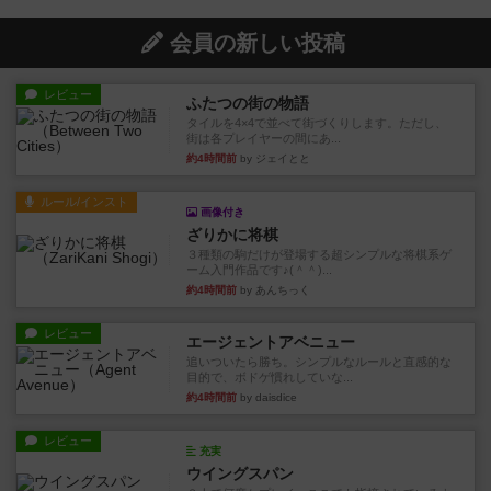
会員の新しい投稿
レビュー
ふたつの街の物語
タイルを4×4で並べて街づくりします。ただし、
街は各プレイヤーの間にあ...
約4時間前
by ジェイとと
ルール/インスト
画像付き
ざりかに将棋
３種類の駒だけが登場する超シンプルな将棋系ゲ
ーム入門作品です♪(＾＾)...
約4時間前
by あんちっく
レビュー
エージェントアベニュー
追いついたら勝ち。シンプルなルールと直感的な
目的で、ボドゲ慣れしていな...
約4時間前
by daisdice
レビュー
充実
ウイングスパン