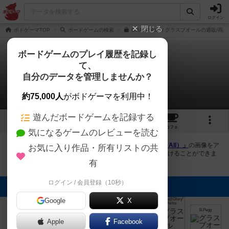
ログイン
閉じる
ボドゲーマTOP
ボードゲームの検索
GRASP ALL / グラスプオールの通販/商
ボードゲームのプレイ履歴を記録し
て、
グラスプオール
自分のデータを管理しませんか？
7件の画像
約75,000人
がボドゲーマを利用中！
遊んだボードゲームを記録する
7
6
12
トップ
画像
動画
レビュー
カフェ
気になるゲームのレビューを読む
ボドゲーマにログインすると、
「グラスプオール（Grasp All）」
の画像をア
お気に入り作品・所有リストの共
ップロード出来たり、他のユーザーの投稿画像に評価を付けることができま
す。また、トップ6の画像は様々なページで表示されます。
有
ログイン / 会員登録（10秒）
トップに表示される画像
Google
Daisuke@Glory'
Daisuke@Glory'
Daisuke@Glory'
X
Daisuke@Glory'
s Works
s Works
s Works
s Works
Glory's Works
B.Pegg
Apple
Facebook