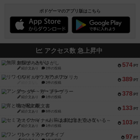
ボドゲーマのアプリ版はこちら
アクセス数 急上昇中
無限まちがいさがし
574
PT
紹介文あり
2件の投稿
リワイルド：サウスアメリカ
389
PT
紹介文なし
2件の投稿
アンダー・ザ・テーブラー
378
PT
紹介文あり
1件の投稿
宵と暁の呪文書
133
PT
紹介文あり
8件の投稿
セミファイナル ～お前はまだ生きている～
103
PT
紹介文あり
1件の投稿
ワン・トゥ・ファイブ
97
PT