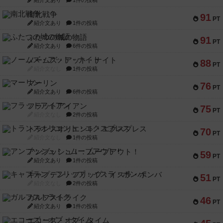
紹介文あり
1件の投稿
南北戦争
91
PT
紹介文あり
1件の投稿
ふたつの城の物語
91
PT
紹介文あり
6件の投稿
ノームズ・アット・ナイト
88
PT
紹介文なし
1件の投稿
マーリン
76
PT
紹介文あり
6件の投稿
フラットアイアン
75
PT
紹介文なし
2件の投稿
トランスオリエント・エクスプレス
70
PT
紹介文なし
1件の投稿
アンブッシュ！：ムーブアウト！
59
PT
紹介文あり
1件の投稿
キャプテン・フリップ：イスラ・ボンバ
51
PT
紹介文なし
2件の投稿
ガルフストライク
46
PT
紹介文あり
1件の投稿
エコーズ・オブ・タイム