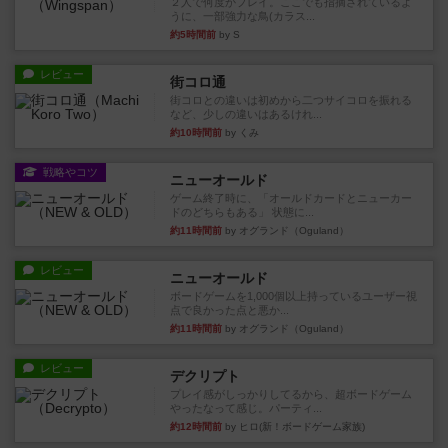
２人で何度かプレイ。ここでも指摘されているよ
うに、一部強力な鳥(カラス...
約5時間前
by S
レビュー
街コロ通
街コロとの違いは初めから二つサイコロを振れる
など、少しの違いはあるけれ...
約10時間前
by くみ
戦略やコツ
ニューオールド
ゲーム終了時に、「オールドカードとニューカー
ドのどちらもある」 状態に...
約11時間前
by オグランド（Oguland）
レビュー
ニューオールド
ボードゲームを1,000個以上持っているユーザー視
点で良かった点と悪か...
約11時間前
by オグランド（Oguland）
レビュー
デクリプト
プレイ感がしっかりしてるから、超ボードゲーム
やったなって感じ。パーティ...
約12時間前
by ヒロ(新！ボードゲーム家族)