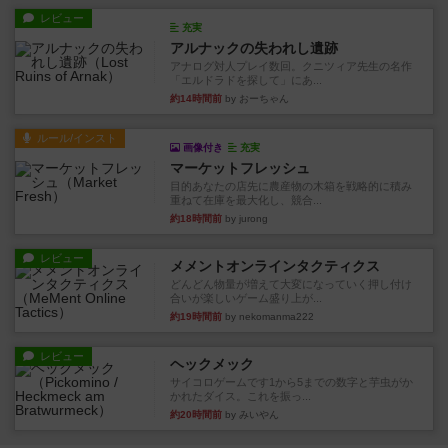
レビュー
充実
アルナックの失われし遺跡
アナログ対人プレイ数回。クニツィア先生の名作
「エルドラドを探して」にあ...
約14時間前
by おーちゃん
ルール/インスト
画像付き
充実
マーケットフレッシュ
目的あなたの店先に農産物の木箱を戦略的に積み
重ねて在庫を最大化し、競合...
約18時間前
by jurong
レビュー
メメントオンラインタクティクス
どんどん物量が増えて大変になっていく押し付け
合いが楽しいゲーム盛り上が...
約19時間前
by nekomanma222
レビュー
ヘックメック
サイコロゲームです1から5までの数字と芋虫がか
かれたダイス。これを振っ...
約20時間前
by みいやん