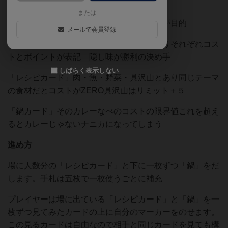
を付けてください）
または
チキンゲームで美味しいカレーを食べるのが目的
メールで会員登録
「具材カード」肉・魚・野菜・隠し味がありそれぞれコス
トとポイントが表記 隠し味が勝利の決め手
しばらく表示しない
「レシピカード」肉・魚・野菜・具沢山とあり同じテーマ
の食材だとコストがZERO具沢山はリミット＋５
「鍋カード」そのカレーなべのコストの限界値これを超え
るとカレーじゃないナニカになってしまう
進め方
場に人数分の「レシピカード」と下に一枚ずつ「鍋」をだ
します。手札は五枚で一枚使うごとに補充
プレイヤーは場に出ている「レシピカード」と「鍋」を一
枚ずつ見てみたカードの上に自分のマーカーをのせます。
この見るカードは自由なので相手と同じカードを見ても構