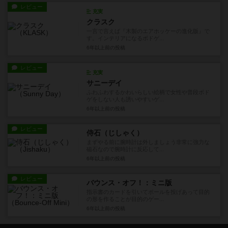
レビュー
充実
クラスク
一言で言えば『木製のエアホッケーの進化版』で
す。インテリアになるボドゲ...
6年以上前
の投稿
レビュー
充実
サニーデイ
ふわふわするかわいらしい絵柄で女性や普段ボド
ゲをしない人も誘いやすいゲ...
6年以上前
の投稿
レビュー
侍石（じしゃく）
まずやる前に腕時計は外しましょう非常に強力な
磁石なので腕時計に反応して...
6年以上前
の投稿
レビュー
バウンス・オフ！：ミニ版
指示書のカードを引いてボールを投げあって目的
の形を作ることが目的のゲー...
6年以上前
の投稿