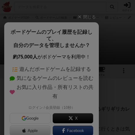
ログイン
閉じる
ボドゲーマTOP
ボードゲームの検索
ギリギリカレー
レビュー
X
ボードゲームのプレイ履歴を記録し
て、
ギリギリカレー
自分のデータを管理しませんか？
Xです 2-3さんのレビュー
約75,000人
がボドゲーマを利用中！
遊んだボードゲームを記録する
4
1
13
90
トップ
画像
動画
レビュー
カフェ
気になるゲームのレビューを読む
お気に入り作品・所有リストの共
339名
2名
0
約6年前
有
ログイン / 会員登録（10秒）
パッケージに一目ぼれ
カレーが食べたくなるギリギリカレ
ー
Google
X
（カレールーにしか見えないので友人の家に行くときは気
Apple
Facebook