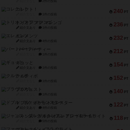
紹介文なし
2件の投稿
コレクト！
240
PT
紹介文なし
1件の投稿
トリオンフ ア マレンゴ
236
PT
紹介文あり
1件の投稿
エレメンツ
232
PT
紹介文あり
4件の投稿
バー！パーティー
212
PT
紹介文なし
1件の投稿
ギョッと
154
PT
紹介文あり
1件の投稿
クルティボ
152
PT
紹介文なし
1件の投稿
ブラヴェスト
140
PT
紹介文なし
1件の投稿
ドブル：ポケットモンスター
122
PT
紹介文あり
4件の投稿
ジャンヌ・ダルク-オルレアン ドロー＆ライト
118
PT
紹介文なし
5件の投稿
ファースト・イン・フライト