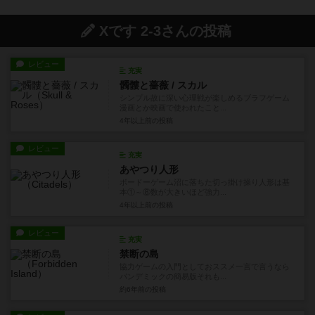
Xです 2-3さんの投稿
レビュー
充実
髑髏と薔薇 / スカル
シンプル故に深い心理戦が楽しめるブラフゲーム
漫画とか映画で使われたこと...
4年以上前
の投稿
レビュー
充実
あやつり人形
ボードーゲーム沼に落ちた切っ掛け操り人形は基
本①～⑧数が大きいほど強力...
4年以上前
の投稿
レビュー
充実
禁断の島
協力ゲームの入門としておススメ一言で言うなら
パンデミックの簡易版それも...
約6年前
の投稿