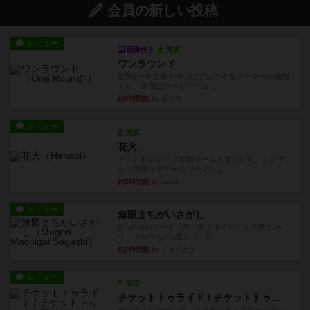
会員の新しい投稿
レビュー
画像付き
充実
ワンラウンド
星5軽〜中量級を中心にプレイするゲーマーの感想
です。今回はボードゲーム...
約3時間前
by おとん
レビュー
充実
花火
ずっと前のドイツ年間ゲーム大賞ながら、シンプ
ルで簡単な小ゲームで今でも...
約5時間前
by tamio
レビュー
無限まちがいさがし
6つの場面カード（表、裏で違う絵）が何枚かあ
り、そのうち3つ選んで、同...
約7時間前
by ジェイとと
レビュー
充実
チケットトゥライド / チケットトゥライドアメリカ