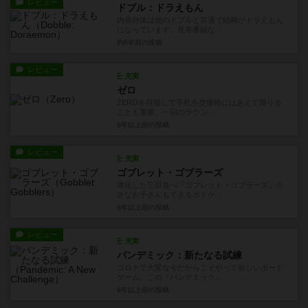
レビュー
ドブル：ドラえもん
内容自体は他のドブルと共通で絵柄がドラえもん
になっています。長寿番組な...
約6年前
の投稿
レビュー
充実
ゼロ
ZEROを目指して手札を交換時にはあえて降りる
ことも重要。一回のラウン...
6年以上前
の投稿
レビュー
充実
ゴブレット・ゴブラーズ
進化した三目並べ『ゴブレット・ゴブラーズ』小
さなお子さんもできるボドゲ...
6年以上前
の投稿
レビュー
充実
パンデミック：新たなる試練
コロナで大変な今だからこそやって欲しいボード
ゲーム。この『パンデミック...
6年以上前
の投稿