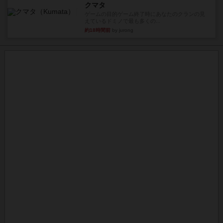
クマタ
ゲームの目的ゲーム終了時にあなたのクランの見
えているドミノで最も多くの...
約18時間前
by jurong