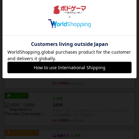
多いゲームです。なんといっ...
約17時間前
by おとん
リプレイ
画像付き
タイムボム
僕はホントに嘘が下手なようで、すぐバレますみ
んなホント、嘘が上手ですよ...
約17時間前
by あまる
レビュー
画像付き
タイムボム
まず簡単で軽い！大人数で遊べる！それなのに小
箱！何より楽しい！！正体隠...
約17時間前
by あまる
レビュー
充実
1809
ケビン・ザッカーがデザインした１ヘクス=２マイ
ルの戦役級シリーズは以下...
約17時間前
by Chaco
ルール/インスト
画像付き
充実