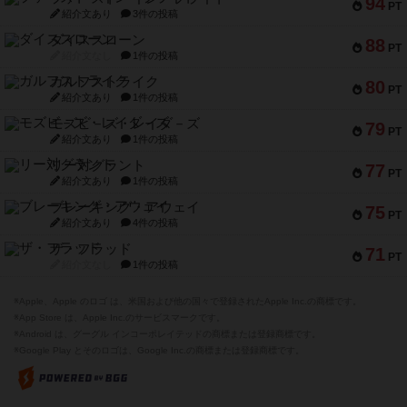
94
PT
紹介文あり
3件の投稿
ダイススローン
88
PT
紹介文なし
1件の投稿
ガルフストライク
80
PT
紹介文あり
1件の投稿
モズビ－ズ・レイダ－ズ
79
PT
紹介文あり
1件の投稿
リー対グラント
77
PT
紹介文あり
1件の投稿
ブレーキング・アウェイ
75
PT
紹介文あり
4件の投稿
ザ・フラッド
71
PT
紹介文なし
1件の投稿
※Apple、Apple のロゴ は、米国および他の国々で登録されたApple Inc.の商標です。
※App Store は、Apple Inc.のサービスマークです。
※Android は、グーグル インコーポレイテッドの商標または登録商標です。
※Google Play とそのロゴは、Google Inc.の商標または登録商標です。