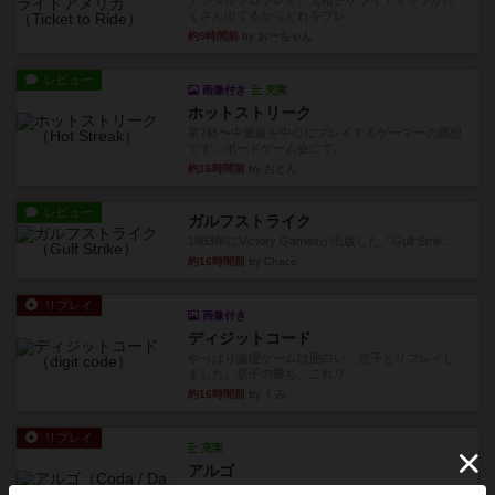
デジタルソロプレイ。元祖チケライ？マップがた
くさん出てるからどれをプレ...
約9時間前
by おーちゃん
レビュー
画像付き
充実
ホットストリーク
星7軽〜中量級を中心にプレイするゲーマーの感想
です。ボードゲーム会にて...
約16時間前
by おとん
レビュー
ガルフストライク
1983年にVictory Gamesが出版した『Gulf Strik...
約16時間前
by Chaco
リプレイ
画像付き
ディジットコード
やっぱり論理ゲームは面白い。息子とリプレイし
ました。息子の勝ち。これリ...
約16時間前
by くみ
リプレイ
充実
アルゴ
アルゴがとても好きで、たぶんプレイ回数が最も