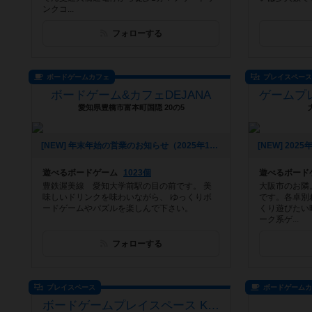
ンクコ...
フォローする
ボードゲームカフェ
プレイスペー
ボードゲーム&カフェDEJANA
愛知県豊橋市富本町国隠 20の5
[NEW] 年末年始の営業のお知らせ（2025年12月06日 14時31分）
遊べるボードゲーム
1023個
遊べるボード
豊鉄渥美線 愛知大学前駅の目の前です。 美
大阪市のお隣
味しいドリンクを味わいながら、 ゆっくりボ
です。各卓別
ードゲームやパズルを楽しんで下さい。
くり遊びたい
ーク系ゲ...
フォローする
プレイスペース
ボードゲーム
ボードゲームプレイスペース Kinked Tail