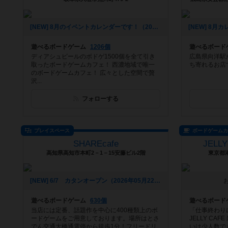
[NEW] 8月のイベントカレンダーです！（2026年07月22日 01時06分）
遊べるボードゲーム
1206個
遊べるボード
ディアシュピールのボドゲ1500個を全て引き
広島県向洋駅
取ったボードゲームカフェ！ 西濃地域で唯一
ち寄れるお店
のボードゲームカフェ！ 広々とした空間で贅
沢...
フォローする
プレイスペース
ボードゲーム
SHAREcafe
JELL
高知県高知市本町2－1－15安藤ビル2階
東京都港
[NEW] 6/7 カタンオープン（2026年05月22日 08時24分）
遊べるボードゲーム
630個
遊べるボード
当店には定番、話題作を中心に400種類上のボ
「仕事終わりに
ードゲームをご用意しております。場所はとさ
JELLY C
でん交通大橋通電停から徒歩1分！フリードリ
いは少人数でも