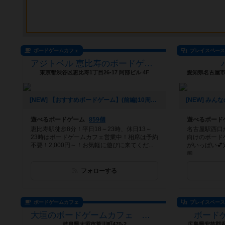
ボードゲームカフェ
プレイスペー
アジトベル 恵比寿のボードゲームカフェ
東京都渋谷区恵比寿1丁目26-17 阿部ビル 4F
[NEW] 【おすすめボードゲーム】(前編)10周年企画！10年前から大活躍のボードゲーム【#163】をあげました（2026年08月06日 00時03分）
遊べるボードゲーム
859個
遊べるボード
恵比寿駅徒歩8分！平日18～23時、休日13～
名古屋駅西口
23時はボードゲームカフェ営業中！相席は予約
向けのボード
不要！2,000円～！お気軽に遊びに来てくだ...
がいっぱい
📅
フォローする
ボードゲームカフェ
プレイスペー
大垣のボードゲームカフェ 黒やぎさん
ボードゲ
岐阜県大垣市荒川町470-2
広島県安芸郡府