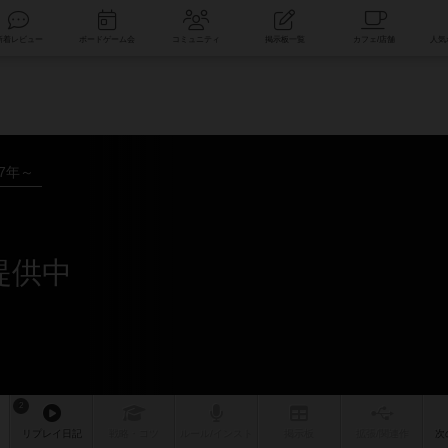
索
新着レビュー
ボードゲーム会
コミュニティ
掲示板一覧
17年～
提供中
2
リプレイ
日記
戦略
・コツ
ルール
/インスト
掲示板
拡張/関連
作
次