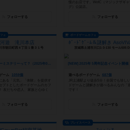
慢のお店です。WotC（マジックザギ
グ）公認店。
フォローする
フォローする
カフェ
ボードゲームカフェ
三河遊 滝川本店
川市朝日町西４丁目１番３１号
茨城県土浦市川口1-3-130 モール505 D-
[NEW] マーダーミステリーって？（2025年03月11日 22時48分）
ゲーム
1059個
遊べるボードゲーム
687個
にある「元気」「体験」を提供す
JR土浦駅より徒歩5分！全国でも珍し
セプトとしたボードゲームのカフ
ドゲームと謎解きが遊べるみんなの「
！ 友だちや恋人、家族と心ゆく
です！
フォローする
フォローする
プレイスペース