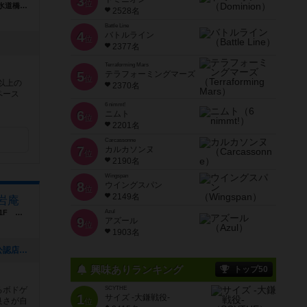
3
位
東京都千代田区神田三崎町2-16-5 ウィズ水道橋ビル3F
2528名
Battle Line
4
バトルライン
位
2377名
Terraforming Mars
5
テラフォーミングマーズ
位
以上の
2370名
ペース
6 nimmt!
6
ニムト
位
2201名
Carcassonne
7
カルカソンヌ
位
2190名
Wingspan
8
ウイングスパン
位
2149名
岩庵
東京都品川区東大井3-1-3 グランベーネB1F 大井町Kanoa内
Azul
9
アズール
位
1903名
[NEW] MtG FINAL FANTASY：天岩庵公認店イベントをまとめました（2025年06月09日 17時21分）
興味ありランキング
トップ50
るボドゲ
SCYTHE
1
サイズ -大鎌戦役-
良さが自
位