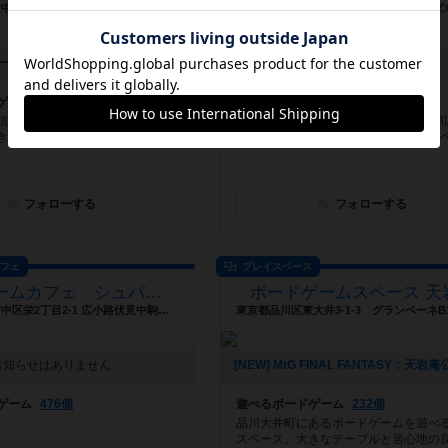
愛知県名古屋市中区大須2-31-15 大大須ビルヂング3F
[NEW] リニューアルオープン！（2025年10月12日 15時06分）
お知らせはありません
ゲーム
247個
遊べるボードゲーム
296個
須観音駅から5分！みんなで気軽
水道橋駅徒歩2分の好立地、約300種類
きるボドゲカフェ＆バー！
ボードゲームが揃った超充実フリース
フォローする
フォローする
カフェ
プレイスペース
ボードゲームカフェ シュパース
ボードゲームスペース 天
愛知県名古屋市中区栄2丁目2-1 広小路伏見中駒ビル6C
お知らせはありません
ゲーム
476個
遊べるボードゲーム
232個
品川大井町にあるボードゲームを遊べ
スペース。大きなテーブルと居心地の