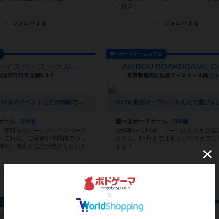
「好き...
フォローする
フォローする
ス
ボードゲームカフェ
ゲームプレイスペース・クルラコーン
AKIBOU BOARDGAME C
大阪府守口市文園町3-7
東京都豊島区池袋２－２３－３橘ビル
[NEW] 2025年12月のイベントなどの情報です！（2025年12月03日 20時24分）
ゲーム
386個
遊べるボードゲーム
399個
。守口市のゲームプレイスペース
池袋駅から10分、ゲームはまだまだ追
れており、ご家族や仲間内でゆっ
さらに、12月まではずっと20％オフに
時や、他卓と会話が混ざらないト
すよ！
フォローする
フォローする
カフェ
プレイスペース
オースランド
アソビバとマナビバ