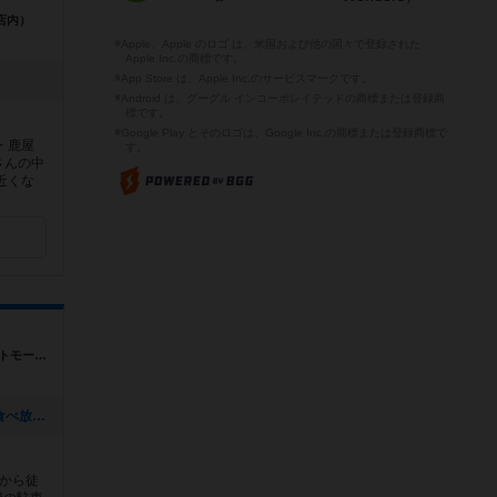
店内）
※Apple、Apple のロゴ は、米国および他の国々で登録された
Apple Inc.の商標です。
※App Store は、Apple Inc.のサービスマークです。
※Android は、グーグル インコーポレイテッドの商標または登録商
標です。
※Google Play とそのロゴは、Google Inc.の商標または登録商標で
・鹿屋
す。
さんの中
近くな
愛知県名古屋市天白区塩釜口2-1404ホワイトモール3F
[NEW] 夜中から楽しもう！！ 駄菓子食べ放題オールナイトボドゲ会（2024年08月21日 23時59分）
から徒