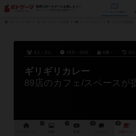
世界のボードゲームを楽しもう！
ボードゲーム専門の総合情報サイト
データベース
検
ボドゲーマTOP
ボードゲームの検索
ギリギリカレー
カフェ/店舗情報
2人～5人
15分～20分
8歳～
20
ギリギリカレー
89店のカフェ/スペースが
4
1
13
90
ゲーム
トップ
画像
動画
レビュー
店舗/
カフェ