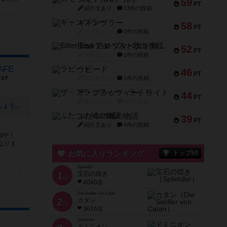
59
PT
紹介文あり
13件の投稿
ギャンブラー
58
PT
紹介文なし
2件の投稿
Bitter End ブタペスト救出作戦
52
PT
紹介文なし
1件の投稿
AFE
ラピード
46
PT
３F
紹介文なし
1件の投稿
ザ・フラッフィー・ライト
44
PT
紹介文なし
0件の投稿
[NEW] 新店オープン！みんなで遊びましょう！（2025年11月12日 00時22分）
ふたつの城の物語
39
PT
紹介文あり
6件の投稿
加中！
なりま
お気に入りランキング
トップ50
Splendor
1
宝石の煌き
位
4040名
Die Siedler von Catan
2
カタン
位
3616名
Dominion
ドミニオン