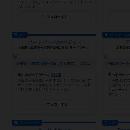
ードリンクなプレイスペースで、ゆっくりくつ
ろいでお楽...
フォローする
バー
ボードゲーム
ボードゲームBARダイス
大阪府大阪市中央区東心斎橋1-6-31 リードプラザ心斎橋 8F
北海道滝
[NEW] 【営業時間外の貸し切り営業】（2025年05月21日 21時17分）
遊べるボードゲーム
610個
遊べるボード
大阪の心斎橋駅から徒歩５分！世界のお酒とア
北海道滝川市
ナログゲームが愉しめるゲームバーです。お昼
る場所をコン
の時間帯は貸し切りもやってます
ェ＆バーです
までボ...
フォローする
プレイスペース
バー