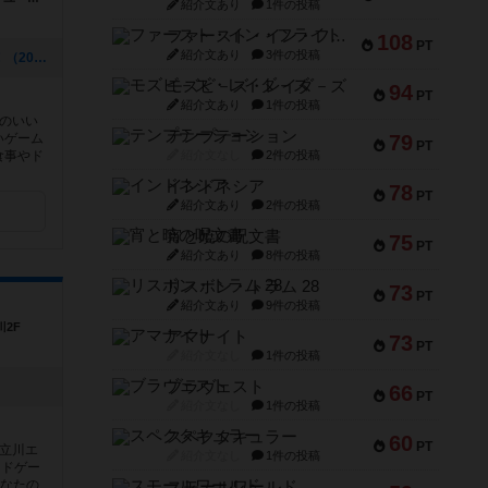
紹介文あり
1件の投稿
ファースト・イン・フライト
108
PT
紹介文あり
3件の投稿
[NEW] ロザリー試遊会開催のお知らせ！（2026年06月23日 05時02分）
モズビ－ズ・レイダ－ズ
94
PT
紹介文あり
1件の投稿
のいい
テンプテーション
いゲーム
79
PT
食事やド
紹介文なし
2件の投稿
インドネシア
78
PT
紹介文あり
2件の投稿
宵と暁の呪文書
75
PT
紹介文あり
8件の投稿
リスボン・トラム 28
73
PT
紹介文あり
9件の投稿
川2F
アマナイト
73
PT
紹介文なし
1件の投稿
ブラヴェスト
66
PT
紹介文なし
1件の投稿
スペクタキュラー
60
PT
立川エ
紹介文なし
1件の投稿
ードゲー
あなたの
スモールワールド