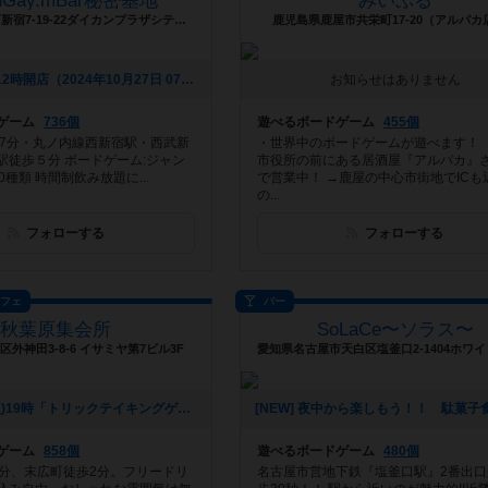
rdGay.mBar秘密基地
みいぷる
東京都新宿区西新宿7-19-22ダイカンプラザシティ104
鹿児島県鹿屋市共栄町17-20（アルパカ
[NEW] 10/27 12時開店（2024年10月27日 07時39分）
お知らせはありません
ゲーム
736個
遊べるボードゲーム
455個
歩7分・丸ノ内線西新宿駅・西武新
・世界中のボードゲームが遊べます！ 
駅徒歩５分 ボードゲーム:ジャン
市役所の前にある居酒屋『アルパカ』
0種類 時間制飲み放題に...
で営業中！ →鹿屋の中心市街地でICも
の...
フォローする
フォローする
カフェ
バー
秋葉原集会所
SoLaCe〜ソラス〜
外神田3-8-6 イサミヤ第7ビル3F
[NEW] 9/24(火)19時「トリックテイキングゲーム遊ぼう会」（2024年08月26日 17時22分）
ゲーム
858個
遊べるボードゲーム
480個
0分、末広町徒歩2分。フリードリ
名古屋市営地下鉄『塩釜口駅』2番出口