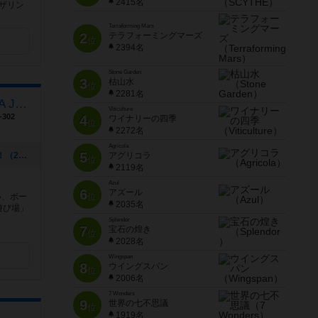
2415名
ャザリン
Terraforming Mars
2
テラフォーミングマーズ
位
2394名
Stone Garden
3
枯山水
位
2281名
ﾎﾞｰﾄﾞｹﾞｰﾑ＆謎解き AsoVIVA JOKer
Viticulture
302
4
ワイナリーの四季
位
2272名
Agricola
5
[NEW] 2025年 5周年記念イベント開催！（2025年01月15日 16時43分）
アグリコラ
位
2119名
Azul
6
アズール
い、ボー
位
2035名
遊び場」
Splendor
7
宝石の煌き
位
2028名
Wingspan
8
ウイングスパン
位
2006名
7 Wonders
9
世界の七不思議
位
1919名