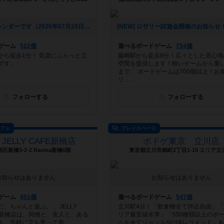
[NEW] 8月カレンダーです（2026年07月20日 21時16分）
ゲーム
522個
遊べるボードゲーム
754個
から徒歩1分！ 気楽にふらっと立
藤崎駅から徒歩8分！広々とした居心地
です。
空間を提供します！軽いゲームから重
まで、 ボードゲームは700個以上！お
リ...
フォローする
フォローする
カフェ
プレイスペース
Y JELLY CAFE新橋店
ボドゲ東京 立川店
区新橋3-2-2 Ravina新橋6階
東京都立川市錦町2丁目1-10 エリア立
お知らせはありません
お知らせはありません
ゲーム
451個
遊べるボードゲーム
547個
、ちゃんと遊ぶ。」 JELLY
立川駅4分！「飲食物全て持込自由」「
AFE 新橋店は、同僚と、友人と、ある
リア最安値水準」「550種類以上のボ
、気軽に立ち寄って遊...
ムを全てジャンル分け&レコメンド」