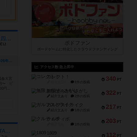
カフェハイドアウトHideOut四条店
ボドファン
12
ボードゲームに特化したクラウドファンディング
[NEW] 8月マーダーミステリー日程（2026年07月27日 19時24分）
アクセス数 急上昇中
コレクト！
340
四条大宮
PT
紹介文なし
1件の投稿
円〜 ビ
円...
無限まちがいさがし
322
PT
紹介文あり
2件の投稿
ガルフストライク
217
PT
紹介文あり
1件の投稿
クルティボ
203
PT
紹介文なし
1件の投稿
福岡ボードゲームカフェ INTALES Cafe
1809
112
PT
福岡県福岡市早良区高取１丁目１１−１５ ユーテラス高取