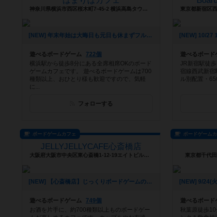
はまりばカフェ
Boa
神奈川県横浜市西区桜木町7-45-2 横浜高島タウンハイツ2階
[NEW] 年末年始は大晦日も元日も休まずフル営業（2024年12月29日 20時19分）
遊べるボードゲーム
722個
遊べるボード
横浜駅から徒歩8分にある全席相席OKのボード
JR新宿駅徒
ゲームカフェです。 遊べるボードゲームは700
宿線西武新宿
種類以上、おひとり様も歓迎ですので、気軽
ル別配置・65
に...
フォローする
ボードゲームカフェ
ボードゲーム
JELLYJELLYCAFE心斎橋店
大阪府大阪市中央区東心斎橋1-12-19エイトビルヂング5F
東京都千代田区
[NEW] 【心斎橋店】じっくりボードゲームの世界に浸かってみよう！平日重ゲー会【テラフォーミング・マーズ】（2024年08月28日 13時22分）
遊べるボードゲーム
749個
遊べるボード
お酒を片手に、約700種類以上ものボードゲー
秋葉原徒歩1