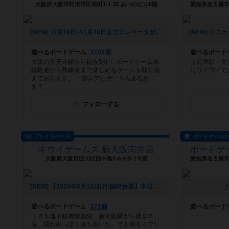
大阪府大阪市阿倍野区旭町1-1-26 あべのビル8階
[NEW] 11月19日~11月30日までエレベータが使えなくなります。（2025年10月20日 16時13分）
遊べるボードゲーム
1103個
遊べるボード
大阪の天王寺駅から徒歩5分！ ボードゲーム未
上前津駅・大
経験者から熟練者まで楽しめるゲームを取り揃
にワイワイで
えております。 一部レアなゲームもあるか
も？...
フォローする
プレイスペース
ボードゲーム
キウイゲームズ 新大阪南方店
大阪府大阪市淀川区西中島5-6-9 B-1号室
[NEW] 【2026年5月18日(月)臨時休業】本日は臨時休業させて頂きます。また明日(火)から明々後日(木)まで定休日です。金曜14時から21時30分まで、相席歓迎フリーゲーム会「イタメシ会」も開催の平日営業で開店させて頂きます。ご予約19時半1組。お席に余裕がございます。お気軽にご予約ご来店下さいませ。なお再度の緊急事態宣言や自粛要請、ご予約やご来店中のお客様のご希望により、営業時間の変更や臨時休業させて頂く場合がございます。営業時間の変更にご注意下さい。JR新大阪駅から徒歩3分。学生半額割引、TRPGでのご利用も気軽に！ #西中島南方 #新大阪 #ボードゲーム #TRPG（2025年08月16日 19時14分）
遊べるボードゲーム
272個
遊べるボード
ＪＲ＆地下鉄御堂筋線、新大阪駅から徒歩５
分。隠れ家っぽく落ち着いた、でも明るくフリ