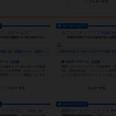
フォローする
ス
ボードゲームカフェ
パンダゲームズ
愛知県名古屋市中村区竹橋町5-13 THE WHITE OISE 204
京都府京都市下京区四条堀川東入柏屋町
[NEW] みんなの思い出「足跡カード」を紹介（2026年08月01日 18時17分）
ゲーム
342個
遊べるボードゲーム
122個
から徒歩５分🐾初心者から中級者
席料、ボードゲームプレイ料金無料、
ゲームが充実🐼✨かわいいパンダ
5分、四条烏丸8分 ワンドリンク 800
定期的にイベント開催しています
ュッフェ形式の生フルーツティーは1,100
フォローする
フォローする
ス
ボードゲームカフェ
ームサロン Play on
中町青崎南5-1 かんたろうビル2B