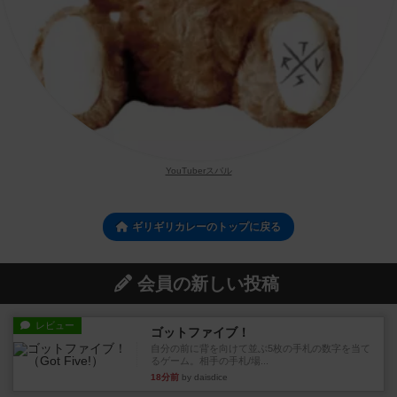
YouTuberスバル
ギリギリカレーのトップに戻る
会員の新しい投稿
レビュー
ゴットファイブ！
自分の前に背を向けて並ぶ5枚の手札の数字を当て
るゲーム。相手の手札/場...
18分前
by daisdice