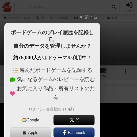
ログイン
閉じる
ボドゲーマTOP
ボードゲームの検索
ギリギリカレー
動画
ボードゲームのプレイ履歴を記録し
て、
ギリギリカレー
自分のデータを管理しませんか？
1件の動画
約75,000人
がボドゲーマを利用中！
遊んだボードゲームを記録する
4
1
13
90
トップ
画像
動画
レビュー
カフェ
気になるゲームのレビューを読む
お気に入り作品・所有リストの共
GAMERSch
作品紹介
約2年前
有
ログイン / 会員登録（10秒）
Google
X
Apple
Facebook