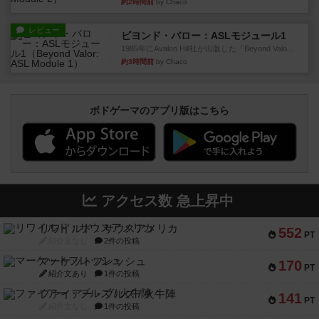
約2時間前
by Chaco
レビュー
ビヨンド・バロー：ASLモジュール1
1985年にAvalon Hill社が出版した『Beyond Valo...
約3時間前
by Chaco
ボドゲーマのアプリ版はこちら
アクセス数 急上昇中
リワイルド：サウスアメリカ
552
PT
紹介文なし
2件の投稿
マーケットフレッシュ
170
PT
紹介文あり
1件の投稿
ファイアー・ブルズ / 火牛陣
141
PT
紹介文なし
1件の投稿