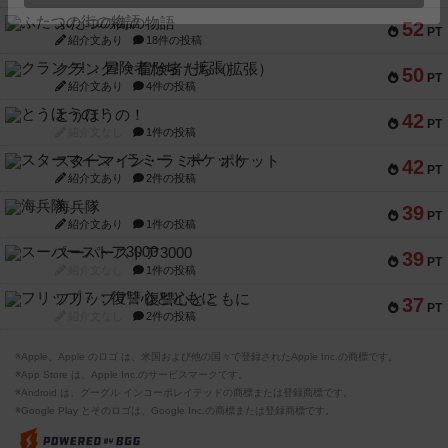
ふたつの街の物語
52
PT
紹介文あり
18件の投稿
クランク! ：冒険者たち（拡張）
50
PT
紹介文あり
4件の投稿
とうほうの！
42
PT
紹介文なし
1件の投稿
スターマイン・ラミー ポケット
42
PT
紹介文あり
2件の投稿
海兵隊
39
PT
紹介文あり
1件の投稿
スーパーストア3000
39
PT
紹介文なし
1件の投稿
フリップ７：復讐心とともに
37
PT
紹介文なし
2件の投稿
※Apple、Apple のロゴ は、米国および他の国々で登録されたApple Inc.の商標です。
※App Store は、Apple Inc.のサービスマークです。
※Android は、グーグル インコーポレイテッドの商標または登録商標です。
※Google Play とそのロゴは、Google Inc.の商標または登録商標です。