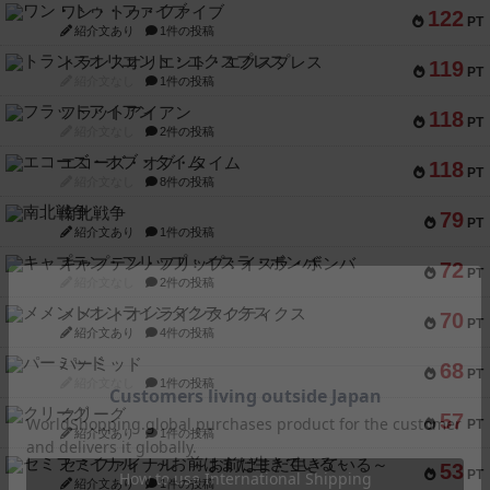
ワン・トゥ・ファイブ
122
PT
紹介文あり
1件の投稿
トランスオリエント・エクスプレス
119
PT
紹介文なし
1件の投稿
フラットアイアン
118
PT
紹介文なし
2件の投稿
エコーズ・オブ・タイム
118
PT
紹介文なし
8件の投稿
南北戦争
79
PT
紹介文あり
1件の投稿
キャプテン・フリップ：イスラ・ボンバ
72
PT
紹介文なし
2件の投稿
メメントオンラインタクティクス
70
PT
紹介文あり
4件の投稿
パーミッド
68
PT
紹介文なし
1件の投稿
クリーグ
57
PT
紹介文あり
1件の投稿
セミファイナル ～お前はまだ生きている～
53
PT
紹介文あり
1件の投稿