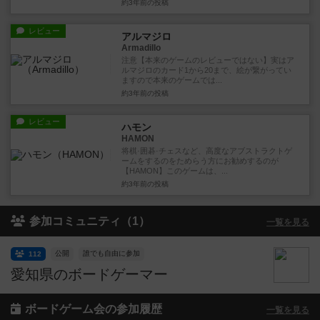
約3年前
の投稿
レビュー
アルマジロ
Armadillo
注意【本来のゲームのレビューではない】実はア
ルマジロのカード1から20まで、絵が繋がってい
ますので本来のゲームでは...
約3年前
の投稿
レビュー
ハモン
HAMON
将棋·囲碁·チェスなど、高度なアブストラクトゲ
ームをするのをためらう方にお勧めするのが
【HAMON】このゲームは、...
約3年前
の投稿
参加コミュニティ（1）
一覧を見る
公開
誰でも自由に参加
112
愛知県のボードゲーマー
ボードゲーム会の参加履歴
一覧を見る