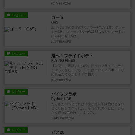
約1年前
の投稿
レビュー
ゴー５
Go5
1から7までの数字の7枚カラー7色の49枚とジョー
カー3枚、ストップ3枚の合計55枚を使いカードの
組み合わせで5枚...
約1年前
の投稿
レビュー
飛べ！フライドポテト
FLYING FRIES
【説明】（裏箱より抜粋）熱々のフライドポテト
がやってきた！でも、中にはニセモノのポテトが
紛れ込んでるかも！？本物の...
約1年前
の投稿
レビュー
パイソンラボ
Python LAB
たくさんのヘビそれは博士が遺伝子細胞などをい
じくり回して作られた。それぞれのヘビは、まっ
たく違う2色を持ち、２つの...
1年以上前
の投稿
レビュー
ビス20