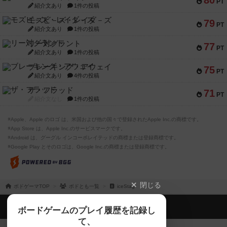
80
PT
紹介文あり
1件の投稿
モズビ－ズ・レイダ－ズ
79
PT
紹介文あり
1件の投稿
リー対グラント
77
PT
紹介文あり
1件の投稿
ブレーキング・アウェイ
75
PT
紹介文あり
4件の投稿
ザ・フラッド
71
PT
紹介文なし
1件の投稿
※Apple、Apple のロゴ は、米国および他の国々で登録されたApple Inc.の商標です。
※App Store は、Apple Inc.のサービスマークです。
※Android は、グーグル インコーポレイテッドの商標または登録商標です。
※Google Play とそのロゴは、Google Inc.の商標または登録商標です。
閉じる
ボドゲーマTOP
ボドとも一覧
iceStag
ボドゲーマTOP
ボードゲームのプレイ履歴を記録し
て、