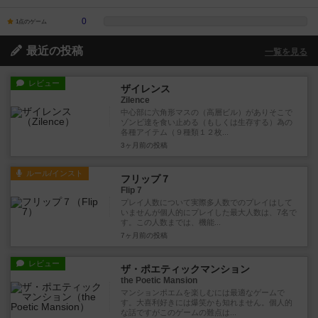
0
1点のゲーム
最近の投稿
一覧を見る
レビュー
ザイレンス
Zilence
中心部に六角形マスの（高層ビル）がありそこで
ゾンビ達を食い止める（もしくは生存する）為の
各種アイテム（９種類１２枚...
3ヶ月前
の投稿
ルール/インスト
フリップ７
Flip 7
プレイ人数について実際多人数でのプレイはして
いませんが個人的にプレイした最大人数は、7名で
す。この人数までは、機能...
7ヶ月前
の投稿
レビュー
ザ・ポエティックマンション
the Poetic Mansion
マンションポエムを楽しむには最適なゲームで
す。大喜利好きには爆笑かも知れません。個人的
な話ですがこのゲームの難点は...