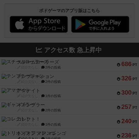
ボドゲーマのアプリ版はこちら
アクセス数 急上昇中
スチームローラーズ
686
PT
紹介文なし
2件の投稿
テンプテーション
326
PT
紹介文なし
2件の投稿
アマナイト
300
PT
紹介文なし
1件の投稿
ギャンブラー
257
PT
紹介文なし
2件の投稿
コレクト！
240
PT
紹介文なし
1件の投稿
トリオンフ ア マレンゴ
236
PT
紹介文あり
1件の投稿