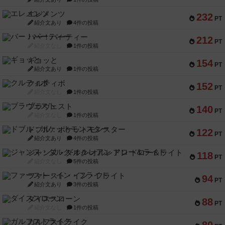
エレメンツ
232
PT
紹介文あり
4件の投稿
バー！パーティー
212
PT
紹介文なし
1件の投稿
ギョッと
154
PT
紹介文あり
1件の投稿
クルティボ
152
PT
紹介文なし
1件の投稿
ブラヴェスト
140
PT
紹介文なし
1件の投稿
ドブル：ポケットモンスター
122
PT
紹介文あり
4件の投稿
ジャンヌ・ダルク-オルレアン ドロー＆ライト
118
PT
紹介文なし
5件の投稿
ファースト・イン・フライト
94
PT
紹介文あり
3件の投稿
ダイススローン
88
PT
紹介文なし
1件の投稿
ガルフストライク