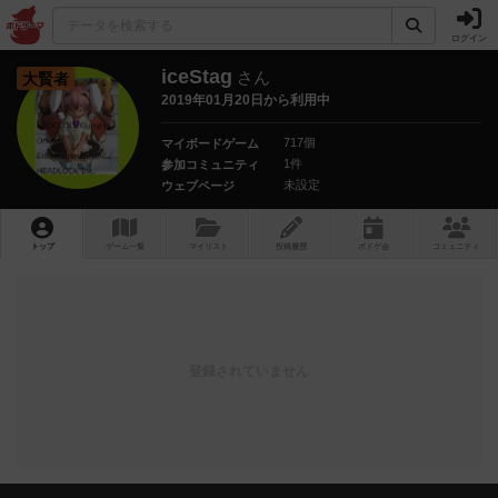
ログイン
iceStag
さん
大賢者
2019年01月20日から利用中
717個
マイボードゲーム
1件
参加コミュニティ
未設定
ウェブページ
トップ
ゲーム一覧
マイリスト
投稿履歴
ボ
ドゲ
会
コミュニティ
登録されていません