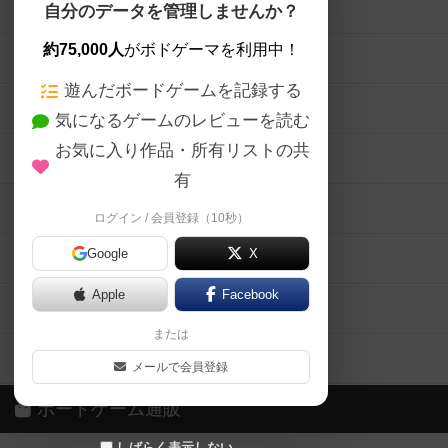
ボードゲームを検索する
自分のデータを管理しませんか？
約75,000人
がボドゲーマを利用中！
ボードゲームの新着レビュー
遊んだボードゲームを記録する
ボードゲーム会情報
気になるゲームのレビューを読む
お気に入り作品・所有リストの共
メカニクス特集
有
掲示板・トピックス
ログイン / 会員登録（10秒）
Google
X
ボドとも・会員一覧
Apple
Facebook
ボードゲーム業界コラム
または
ボドゲーマご利用案内
メールで会員登録
ボードゲーム通販
しばらく表示しない