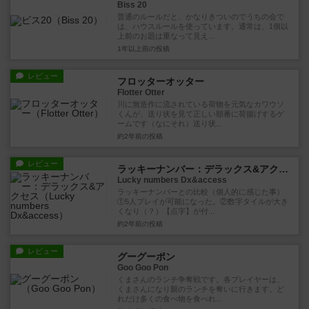
Biss 20
普通のルールだと、かなりきついのでうちの会で
は、ハウスルールを使っています。通常は、1個以
上前のお題は重なって見え...
1年以上前
の投稿
レビュー
フロッターオッター
Flotter Otter
川に無造作に流されている荷物を元気なカワウソ
くんが、送り状を見て正しい順番に荷揚げするゲ
ームです（なにそれ）送り状...
約2年前
の投稿
レビュー
ラッキーナンバー：デラックス&アクセス
Lucky numbers Dx&access
ラッキーナンバーとの比較（個人的に感じた事）
①5人プレイが可能になった。②数字タイルが大き
くなり（？）【点字】が付...
約2年前
の投稿
レビュー
グーグーポン
Goo Goo Pon
くまさんのランチ争奪戦です。各プレイヤーは、
くまさんになり親のランチを奪いに行きます。ど
れだけ多くの食べ物を食べれ...