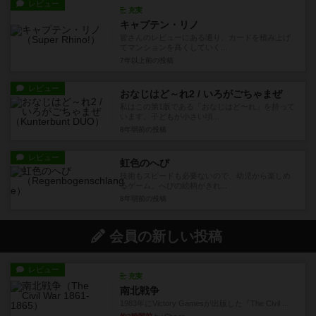
レビュー
充実
キャプテン・リノ
皆さんのレビューにある通り、カードを積み上げ
てマンションを高くしていく...
7年以上前
の投稿
レビュー
おなじはど～れ2 / いろがごちゃまぜ
私はこの第1版である「おなじはど〜れ」を持って
います。子どもが小さい頃...
8年弱前
の投稿
レビュー
虹色のへび
技術もスピードも必要ないので、幼児から楽しめ
るゲーム。へびの絵柄がきれ...
8年弱前
の投稿
会員の新しい投稿
レビュー
充実
南北戦争
1983年にVictory Gamesが出版した『The Civil ...