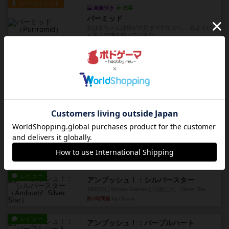
ルール/インスト
画像付き
充実
パーミッド
おばあちゃんは猫が大好きです!しかし、あまりに
も多くの猫を飼っているた...
約6時間前
by jurong
レビュー
画像付き
オラパ・マイン
お気に入りのplayte製です。オラパスペースから
やり、気に入りました...
約6時間前
by くみ
レビュー
マーリン
４人プレイ。インスト1時間プレイ2時間半。結構
ダイス運と手札のカード運...
約7時間前
by oliber
レビュー
アンブッシュ！：シルバースター
1987年にVictory Gamesが出版した『Silver Sta...
約7時間前
by Chaco
レビュー
アンブッシュ！：パープルハート