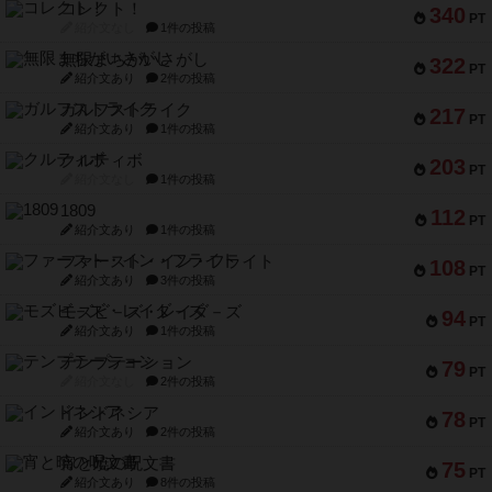
コレクト！
340
PT
紹介文なし
1件の投稿
無限まちがいさがし
322
PT
紹介文あり
2件の投稿
ガルフストライク
217
PT
紹介文あり
1件の投稿
クルティボ
203
PT
紹介文なし
1件の投稿
1809
112
PT
紹介文あり
1件の投稿
ファースト・イン・フライト
108
PT
紹介文あり
3件の投稿
モズビ－ズ・レイダ－ズ
94
PT
紹介文あり
1件の投稿
テンプテーション
79
PT
紹介文なし
2件の投稿
インドネシア
78
PT
紹介文あり
2件の投稿
宵と暁の呪文書
75
PT
紹介文あり
8件の投稿