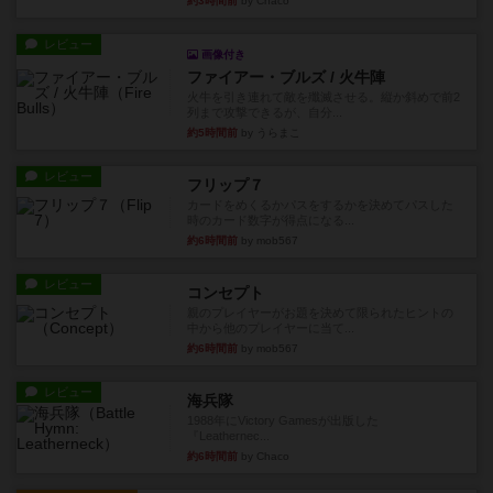
約3時間前
by Chaco
レビュー
画像付き
ファイアー・ブルズ / 火牛陣
火牛を引き連れて敵を殲滅させる。縦か斜めで前2
列まで攻撃できるが、自分...
約5時間前
by うらまこ
レビュー
フリップ７
カードをめくるかパスをするかを決めてパスした
時のカード数字が得点になる...
約6時間前
by mob567
レビュー
コンセプト
親のプレイヤーがお題を決めて限られたヒントの
中から他のプレイヤーに当て...
約6時間前
by mob567
レビュー
海兵隊
1988年にVictory Gamesが出版した
『Leathernec...
約6時間前
by Chaco