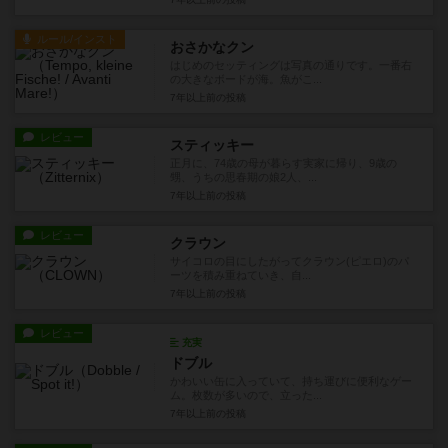
ルール/インスト
おさかなクン
はじめのセッティングは写真の通りです。一番右
の大きなボードが海。魚がこ...
7年以上前
の投稿
レビュー
スティッキー
正月に、74歳の母が暮らす実家に帰り、9歳の
甥、うちの思春期の娘2人、...
7年以上前
の投稿
レビュー
クラウン
サイコロの目にしたがってクラウン(ピエロ)のパ
ーツを積み重ねていき、自...
7年以上前
の投稿
レビュー
充実
ドブル
かわいい缶に入っていて、持ち運びに便利なゲー
ム。枚数が多いので、立った...
7年以上前
の投稿