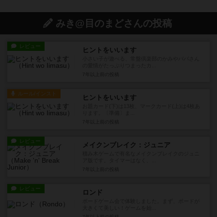
みき@目のまどさんの投稿
レビュー
ヒントをいいます
小さい子が遊べる、常盤倶楽部のかみやパパさん
の愛情がたっぷりつまったカ...
7年以上前
の投稿
ルール/インスト
ヒントをいいます
お題カード(下)は13枚、マークカード(上)は4枚あ
ります。〔準備〕ま...
7年以上前
の投稿
レビュー
メイクンブレイク：ジュニア
積み木ゲームで有名なメイクンブレイクのジュニ
ア版です。タイマーはなく、...
7年以上前
の投稿
レビュー
ロンド
ボードゲーム会で体験しました。まず、ボードが
大きくて美しい！ゲームを始...
7年以上前
の投稿