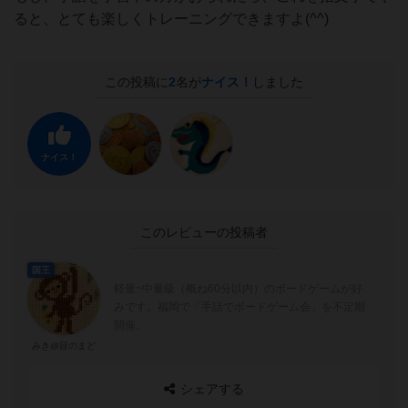
ると、とても楽しくトレーニングできますよ(^^)
この投稿に
2
名が
ナイス！
しました
ナイス！
このレビューの投稿者
国王
軽量~中量級（概ね60分以内）のボードゲームが好
みです。福岡で「手話でボードゲーム会」を不定期
開催。
みき@目のまど
シェアする