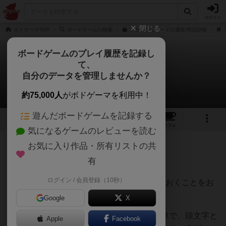
ログイン
閉じる
ボドゲーマTOP
ボードゲームの検索
フラッシュワードの通販/商品詳細
ボードゲームのプレイ履歴を記録し
て、
フラッシュワード
自分のデータを管理しませんか？
みき@目のまどさんのレビュー
約75,000人
がボドゲーマを利用中！
遊んだボードゲームを記録する
5
7
57
トップ
画像
動画
レビュー
カフェ
気になるゲームのレビューを読む
お気に入り作品・所有リストの共
246名
2名
0
7年以上前
有
ログイン / 会員登録（10秒）
子育て中の皆さんに、カバンに1つ忍ばせておくことをお
すすめするゲームです。
Google
X
他の方のレビューにある通り、ルールは簡単で、頭文字と
Apple
Facebook