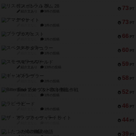
リスボン・トラム 28
73
PT
紹介文あり
9件の投稿
アマナイト
73
PT
紹介文なし
1件の投稿
ブラヴェスト
66
PT
紹介文なし
1件の投稿
スペクタキュラー
60
PT
紹介文なし
1件の投稿
スモールワールド
59
PT
紹介文あり
13件の投稿
ギャンブラー
58
PT
紹介文なし
2件の投稿
Bitter End ブタペスト救出作戦
52
PT
紹介文なし
1件の投稿
ラピード
46
PT
紹介文なし
1件の投稿
ザ・フラッフィー・ライト
44
PT
紹介文なし
0件の投稿
ふたつの城の物語
39
PT