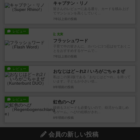
キャプテン・リノ
皆さんのレビューにある通り、カードを積み上げ
てマンションを高くしていく...
7年以上前
の投稿
レビュー
充実
フラッシュワード
子育て中の皆さんに、カバンに1つ忍ばせておくこ
とをおすすめするゲームで...
7年以上前
の投稿
レビュー
おなじはど～れ2 / いろがごちゃまぜ
私はこの第1版である「おなじはど〜れ」を持って
います。子どもが小さい頃...
8年弱前
の投稿
レビュー
虹色のへび
技術もスピードも必要ないので、幼児から楽しめ
るゲーム。へびの絵柄がきれ...
8年弱前
の投稿
会員の新しい投稿