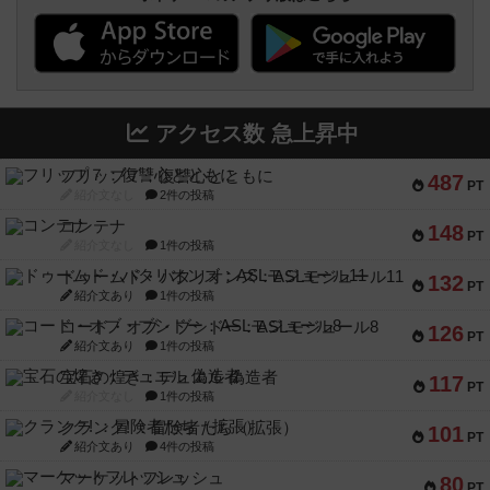
アクセス数 急上昇中
フリップ７：復讐心とともに
487
PT
紹介文なし
2件の投稿
コンテナ
148
PT
紹介文なし
1件の投稿
ドゥームド・バタリオンズ：ASLモジュール11
132
PT
紹介文あり
1件の投稿
コード・オブ・ブシドー：ASLモジュール8
126
PT
紹介文あり
1件の投稿
宝石の煌き：デュエル 偽造者
117
PT
紹介文なし
1件の投稿
クランク! ：冒険者たち（拡張）
101
PT
紹介文あり
4件の投稿
マーケットフレッシュ
80
PT