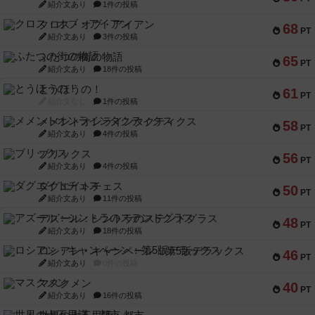
紹介文あり
1件の投稿
クロス・オブ・アイアン
68
PT
紹介文あり
3件の投稿
ふたつの街の物語
65
PT
紹介文あり
18件の投稿
とうほうの！
61
PT
紹介文なし
1件の投稿
メメントオンラインタクティクス
58
PT
紹介文あり
4件の投稿
ブリックス
56
PT
紹介文あり
4件の投稿
ダグエイトチェス
50
PT
紹介文あり
11件の投稿
アズール：シントラのステンドグラス
48
PT
紹介文あり
18件の投稿
ロシアン・キャンペーン：第5版デラックス
46
PT
紹介文あり
0件の投稿
マスクメン
40
PT
紹介文あり
16件の投稿