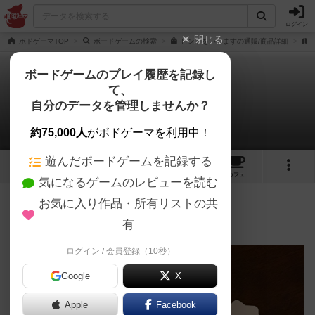
ログイン
閉じる
ボドゲーマTOP
ボードゲームの検索
ヒントをいいますの通販/商品詳細
ボードゲームのプレイ履歴を記録し
て、
ヒントをいいます
自分のデータを管理しませんか？
みき@目のまどさんのレビュー
約75,000人
がボドゲーマを利用中！
遊んだボードゲームを記録する
8
4
20
トップ
画像
動画
レビュー
カフェ
気になるゲームのレビューを読む
お気に入り作品・所有リストの共
317名
2名
0
7年以上前
有
ログイン / 会員登録（10秒）
Google
X
Apple
Facebook