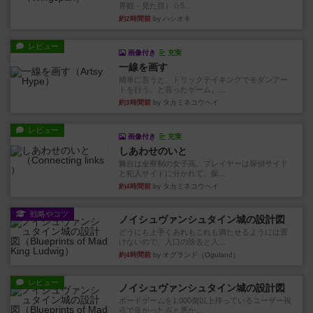
界観・見た目）☆5...
約2時間前
by ハシオキ
レビュー
画像付き
充実
一線を画す
簡単に言うと、トリックテイキングでモダンアー
トを行う、と言ったゲーム。...
約3時間前
by タカミネコウヘイ
レビュー
画像付き
充実
しあわせのいと
舞台は全寮制の女子高。プレイヤーは探偵サイド
と犯人サイドに分かれて、探...
約4時間前
by タカミネコウヘイ
戦略やコツ
ノイシュヴァンシュタイン城の設計図
どうにも上手くあれもこれも満たせるようには置
けないので、入口の除去と入...
約4時間前
by オグランド（Oguland）
レビュー
ノイシュヴァンシュタイン城の設計図
ボードゲームを1,000個以上持っているユーザー視
点で良かった点と悪か...