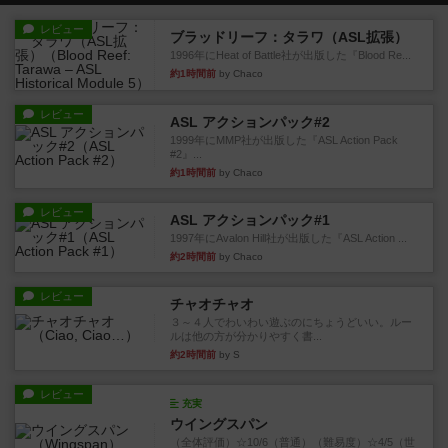
レビュー
ブラッドリーフ：タラワ（ASL拡張）
1996年にHeat of Battle社が出版した『Blood Re...
約1時間前
by Chaco
レビュー
ASL アクションパック#2
1999年にMMP社が出版した『ASL Action Pack
#2』...
約1時間前
by Chaco
レビュー
ASL アクションパック#1
1997年にAvalon Hill社が出版した『ASL Action ...
約2時間前
by Chaco
レビュー
チャオチャオ
３～４人でわいわい遊ぶのにちょうどいい。ルー
ルは他の方が分かりやすく書...
約2時間前
by S
レビュー
充実
ウイングスパン
（全体評価）☆10/6（普通）（難易度）☆4/5（世