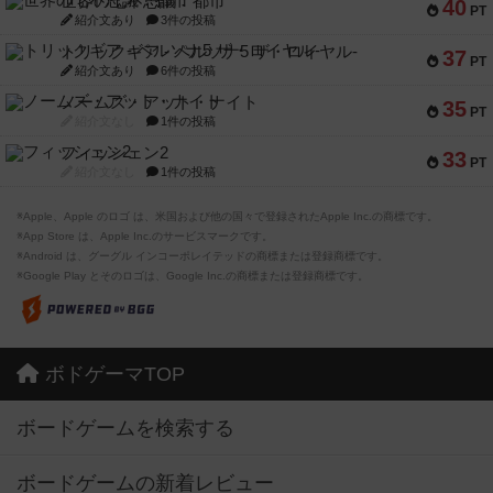
世界の七不思議：都市
40
PT
紹介文あり
3件の投稿
トリックギア - ペルソナ5 ザ・ロイヤル-
37
PT
紹介文あり
6件の投稿
ノームズ・アット・ナイト
35
PT
紹介文なし
1件の投稿
フィッシェン2
33
PT
紹介文なし
1件の投稿
※Apple、Apple のロゴ は、米国および他の国々で登録されたApple Inc.の商標です。
※App Store は、Apple Inc.のサービスマークです。
※Android は、グーグル インコーポレイテッドの商標または登録商標です。
※Google Play とそのロゴは、Google Inc.の商標または登録商標です。
ボドゲーマTOP
ボードゲームを検索する
ボードゲームの新着レビュー