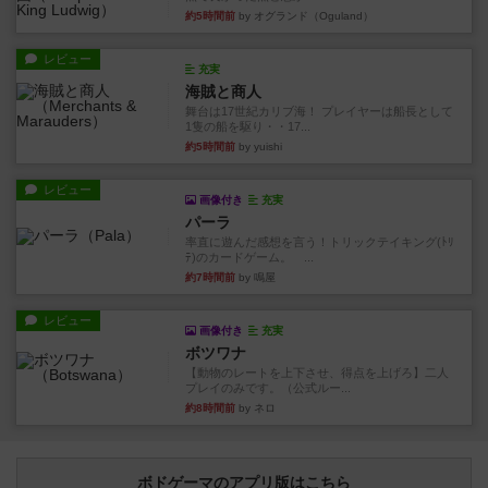
約5時間前
by オグランド（Oguland）
レビュー
充実
海賊と商人
舞台は17世紀カリブ海！ プレイヤーは船長として
1隻の船を駆り・・17...
約5時間前
by yuishi
レビュー
画像付き
充実
パーラ
率直に遊んだ感想を言う！トリックテイキング(ﾄﾘ
ﾃ)のカードゲーム。 ...
約7時間前
by 鳴屋
レビュー
画像付き
充実
ボツワナ
【動物のレートを上下させ、得点を上げろ】二人
プレイのみです。（公式ルー...
約8時間前
by ネロ
ボドゲーマのアプリ版はこちら