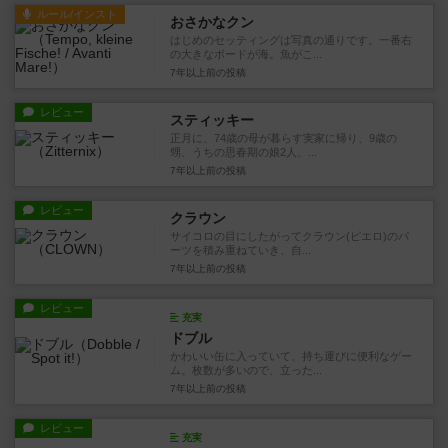
ルール/インスト
おさかなクン
はじめのセッティングは写真の通りです。一番右
の大きなボードが海。魚がこ...
7年以上前
の投稿
レビュー
スティッキー
正月に、74歳の母が暮らす実家に帰り、9歳の
甥、うちの思春期の娘2人、...
7年以上前
の投稿
レビュー
クラウン
サイコロの目にしたがってクラウン(ピエロ)のパ
ーツを積み重ねていき、自...
7年以上前
の投稿
レビュー
充実
ドブル
かわいい缶に入っていて、持ち運びに便利なゲー
ム。枚数が多いので、立った...
7年以上前
の投稿
レビュー
充実