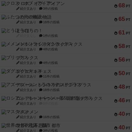
クロス・オブ・アイアン
68
PT
紹介文あり
3件の投稿
ふたつの街の物語
65
PT
紹介文あり
18件の投稿
とうほうの！
61
PT
紹介文なし
1件の投稿
メメントオンラインタクティクス
58
PT
紹介文あり
4件の投稿
ブリックス
56
PT
紹介文あり
4件の投稿
ダグエイトチェス
50
PT
紹介文あり
11件の投稿
アズール：シントラのステンドグラス
48
PT
紹介文あり
18件の投稿
ロシアン・キャンペーン：第5版デラックス
46
PT
紹介文あり
0件の投稿
マスクメン
40
PT
紹介文あり
16件の投稿
世界の七不思議：都市
40
PT
紹介文あり
3件の投稿