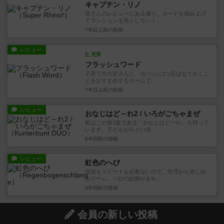
キャプテン・リノ
皆さんのレビューにある通り、カードを積み上げ
てマンションを高くしていく...
7年以上前
の投稿
レビュー
充実
フラッシュワード
子育て中の皆さんに、カバンに1つ忍ばせておくこ
とをおすすめするゲームで...
7年以上前
の投稿
レビュー
おなじはど～れ2 / いろがごちゃまぜ
私はこの第1版である「おなじはど〜れ」を持って
います。子どもが小さい頃...
8年弱前
の投稿
レビュー
虹色のへび
技術もスピードも必要ないので、幼児から楽しめ
るゲーム。へびの絵柄がきれ...
8年弱前
の投稿
会員の新しい投稿