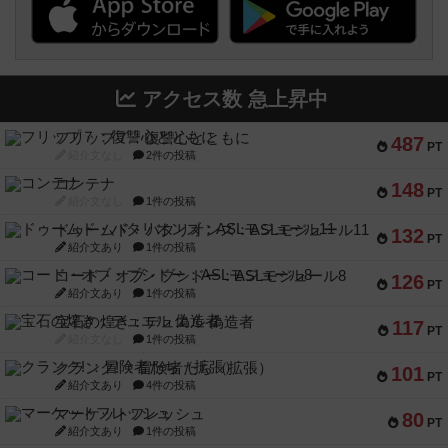
アクセス数 急上昇中
フリップ７：復讐心とともに
487
PT
紹介文なし
2件の投稿
コンテナ
148
PT
紹介文なし
1件の投稿
ドゥームド・バタリオンズ：ASLモジュール11
132
PT
紹介文あり
1件の投稿
コード・オブ・ブシドー：ASLモジュール8
126
PT
紹介文あり
1件の投稿
宝石の煌き：デュエル 偽造者
117
PT
紹介文なし
1件の投稿
クランク! ：冒険者たち（拡張）
101
PT
紹介文あり
4件の投稿
マーケットフレッシュ
80
PT
紹介文あり
1件の投稿