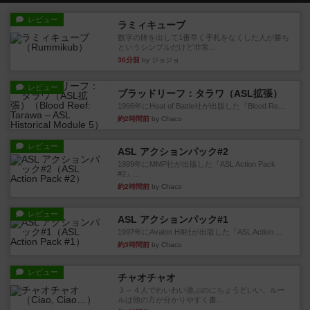
レビュー
ラミィキューブ
数字の牌を出して1番早く手札をなくした人が勝ち
というシンプルだけど非常...
36分前
by ジョジョ
レビュー
ブラッドリーフ：タラワ（ASL拡張）
1996年にHeat of Battle社が出版した『Blood Re...
約2時間前
by Chaco
レビュー
ASL アクションパック#2
1999年にMMP社が出版した『ASL Action Pack
#2』...
約2時間前
by Chaco
レビュー
ASL アクションパック#1
1997年にAvalon Hill社が出版した『ASL Action ...
約3時間前
by Chaco
レビュー
チャオチャオ
３～４人でわいわい遊ぶのにちょうどいい。ルー
ルは他の方が分かりやすく書...