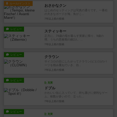
ルール/インスト
おさかなクン
はじめのセッティングは写真の通りです。一番右
の大きなボードが海。魚がこ...
7年以上前
の投稿
レビュー
スティッキー
正月に、74歳の母が暮らす実家に帰り、9歳の
甥、うちの思春期の娘2人、...
7年以上前
の投稿
レビュー
クラウン
サイコロの目にしたがってクラウン(ピエロ)のパ
ーツを積み重ねていき、自...
7年以上前
の投稿
レビュー
充実
ドブル
かわいい缶に入っていて、持ち運びに便利なゲー
ム。枚数が多いので、立った...
7年以上前
の投稿
レビュー
充実