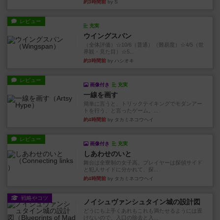
約3時間前
by S
レビュー
充実
ウイングスパン
（全体評価）☆10/6（普通）（難易度）☆4/5（世
界観・見た目）☆5...
約3時間前
by ハシオキ
レビュー
画像付き
充実
一線を画す
簡単に言うと、トリックテイキングでモダンアー
トを行う、と言ったゲーム。...
約4時間前
by タカミネコウヘイ
レビュー
画像付き
充実
しあわせのいと
舞台は全寮制の女子高。プレイヤーは探偵サイド
と犯人サイドに分かれて、探...
約4時間前
by タカミネコウヘイ
戦略やコツ
ノイシュヴァンシュタイン城の設計図
どうにも上手くあれもこれも満たせるようには置
けないので、入口の除去と入...