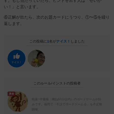
す。もし当たっていたら、ヒントを出す人は「せいか
い！」と言います。
⑥正解が出たら、次のお題カードにうつり、①〜⑤を繰り
返します。
この投稿に
1
名が
ナイス！
しました
ナイス！
このルール/インストの投稿者
勇者
軽量~中量級（概ね60分以内）のボードゲームが好
みです。福岡で「手話でボードゲーム会」を不定期
開催。