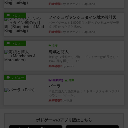
約5時間前
by オグランド（Oguland）
レビュー
ノイシュヴァンシュタイン城の設計図
ボードゲームを1,000個以上持っているユーザー視
点で良かった点と悪か...
約5時間前
by オグランド（Oguland）
レビュー
充実
海賊と商人
舞台は17世紀カリブ海！ プレイヤーは船長として
1隻の船を駆り・・17...
約6時間前
by yuishi
レビュー
画像付き
充実
パーラ
率直に遊んだ感想を言う！トリックテイキング(ﾄﾘ
ﾃ)のカードゲーム。 ...
約8時間前
by 鳴屋
ボドゲーマのアプリ版はこちら