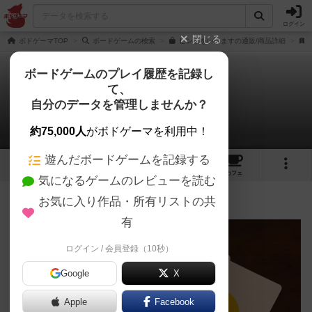
ログイン
閉じる
ボドゲーマTOP
ボードゲームの検索
ヒントをいいますの通販/商品詳細
ボードゲームのプレイ履歴を記録し
て、
ヒントをいいます
自分のデータを管理しませんか？
みき@目のまどさんのルール/インスト
約75,000人
がボドゲーマを利用中！
遊んだボードゲームを記録する
8
4
20
トップ
画像
動画
レビュー
カフェ
気になるゲームのレビューを読む
お気に入り作品・所有リストの共
620名
1名
0
7年以上前
有
ログイン / 会員登録（10秒）
Google
X
Apple
Facebook