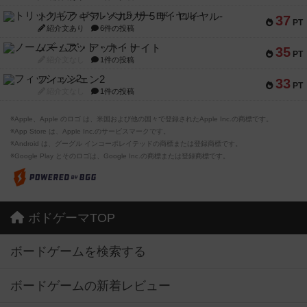
トリックギア - ペルソナ5 ザ・ロイヤル-
37
PT
紹介文あり
6件の投稿
ノームズ・アット・ナイト
35
PT
紹介文なし
1件の投稿
フィッシェン2
33
PT
紹介文なし
1件の投稿
※Apple、Apple のロゴ は、米国および他の国々で登録されたApple Inc.の商標です。
※App Store は、Apple Inc.のサービスマークです。
※Android は、グーグル インコーポレイテッドの商標または登録商標です。
※Google Play とそのロゴは、Google Inc.の商標または登録商標です。
ボドゲーマTOP
ボードゲームを検索する
ボードゲームの新着レビュー