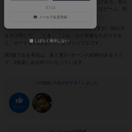
す。2枚のカードを見比べて、その中に1組だけある、色も
または
形も同じ絵柄を探すという、とてもシンプルなゲーム。待
ち時間などによく取り出して遊んでいました。
メールで会員登録
1つだけ同じ絵柄というのはドブルと同じですが、絵の大
きさは同じで、「くま」「ふね」など名称もわかりやす
しばらく表示しない
く、カードも15枚なので、よりシンプルです。
第2版である本品は、表と裏2パターンの絵柄があるそう
で、2倍楽しめる作りになっています。
この投稿に
1
名が
ナイス！
しました
ナイス！
このレビューの投稿者