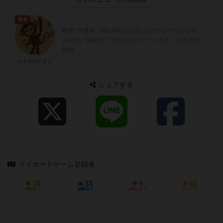
勇者
軽量~中量級（概ね60分以内）のボードゲームが好
みです。福岡で「手話でボードゲーム会」を不定期
開催。
みき@目のまど
シェアする
マイボードゲーム登録者
10
33
5
42
興味あり
経験あり
お気に入り
持ってる