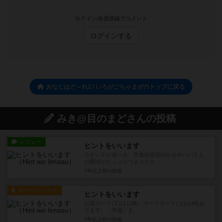
ログイン/会員登録でコメント
ログインする
おなじはど～れ2 / いろがごちゃまぜのトップに戻る
みき@目のまどさんの投稿
レビュー
ヒントをいいます
小さい子が遊べる、常盤倶楽部のかみやパパさん
の愛情がたっぷりつまったカ...
7年以上前
の投稿
ルール/インスト
ヒントをいいます
お題カード(下)は13枚、マークカード(上)は4枚あ
ります。〔準備〕ま...
7年以上前
の投稿