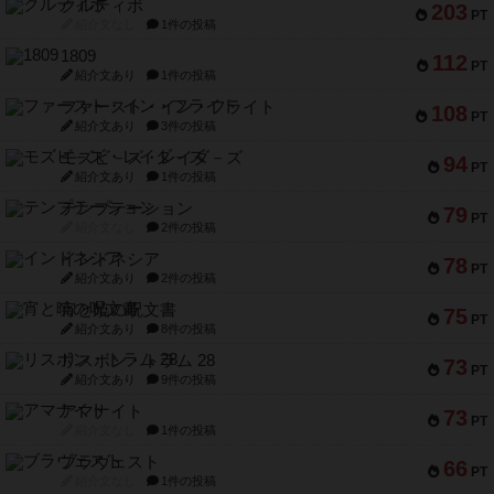
クルティボ
203
PT
紹介文なし
1件の投稿
1809
112
PT
紹介文あり
1件の投稿
ファースト・イン・フライト
108
PT
紹介文あり
3件の投稿
モズビ－ズ・レイダ－ズ
94
PT
紹介文あり
1件の投稿
テンプテーション
79
PT
紹介文なし
2件の投稿
インドネシア
78
PT
紹介文あり
2件の投稿
宵と暁の呪文書
75
PT
紹介文あり
8件の投稿
リスボン・トラム 28
73
PT
紹介文あり
9件の投稿
アマナイト
73
PT
紹介文なし
1件の投稿
ブラヴェスト
66
PT
紹介文なし
1件の投稿