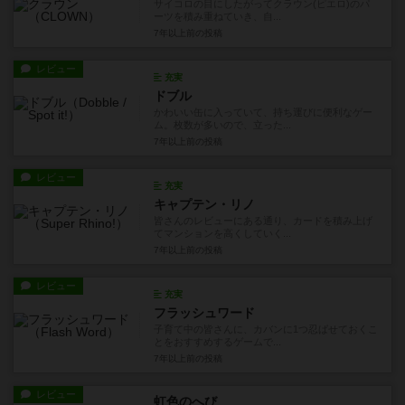
サイコロの目にしたがってクラウン(ピエロ)のパ
ーツを積み重ねていき、自...
7年以上前
の投稿
レビュー
充実
ドブル
かわいい缶に入っていて、持ち運びに便利なゲー
ム。枚数が多いので、立った...
7年以上前
の投稿
レビュー
充実
キャプテン・リノ
皆さんのレビューにある通り、カードを積み上げ
てマンションを高くしていく...
7年以上前
の投稿
レビュー
充実
フラッシュワード
子育て中の皆さんに、カバンに1つ忍ばせておくこ
とをおすすめするゲームで...
7年以上前
の投稿
レビュー
虹色のへび