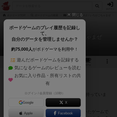
ログイン
閉じる
ボドゲーマTOP
ボードゲームの検索
おなじはど～れ2 / いろがごちゃまぜ
ボードゲームのプレイ履歴を記録し
て、
おなじはど～れ2 / いろがごちゃまぜ
自分のデータを管理しませんか？
みき@目のまどさんのレビュー
約75,000人
がボドゲーマを利用中！
遊んだボードゲームを記録する
3
4
4
トップ
画像
動画
レビュー
カフェ
気になるゲームのレビューを読む
お気に入り作品・所有リストの共
138名
1名
0
8年弱前
有
ログイン / 会員登録（10秒）
私はこの第1版である「おなじはど〜れ」を持っていま
す。
Google
X
子どもが小さい頃、かばんにいつも入れていたゲームで
Apple
Facebook