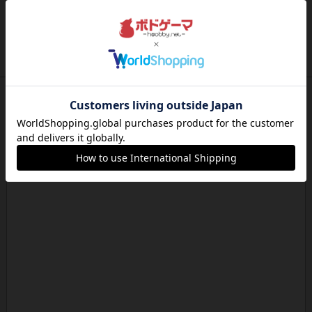
レビュー
海兵隊
1988年にVictory Gamesが出版した
『Leathernec...
約18時間前
by Chaco