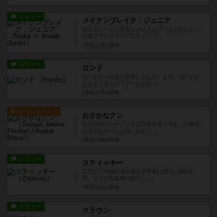
レビュー
メイクンブレイク：ジュニア
積み木ゲームで有名なメイクンブレイクのジュニ
ア版です。タイマーはなく、...
7年以上前
の投稿
レビュー
ロンド
ボードゲーム会で体験しました。まず、ボードが
大きくて美しい！ゲームを始...
7年以上前
の投稿
ルール/インスト
おさかなクン
はじめのセッティングは写真の通りです。一番右
の大きなボードが海。魚がこ...
7年以上前
の投稿
レビュー
スティッキー
正月に、74歳の母が暮らす実家に帰り、9歳の
甥、うちの思春期の娘2人、...
7年以上前
の投稿
レビュー
クラウン