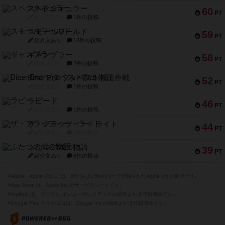
スペクタキュラー
60
PT
紹介文なし
1件の投稿
スモールワールド
59
PT
紹介文あり
13件の投稿
ギャンブラー
58
PT
紹介文なし
2件の投稿
Bitter End ブタペスト救出作戦
52
PT
紹介文なし
1件の投稿
ラピード
46
PT
紹介文なし
1件の投稿
ザ・フラッフィー・ライト
44
PT
紹介文なし
0件の投稿
ふたつの城の物語
39
PT
紹介文あり
6件の投稿
※Apple、Apple のロゴ は、米国および他の国々で登録されたApple Inc.の商標です。
※App Store は、Apple Inc.のサービスマークです。
※Android は、グーグル インコーポレイテッドの商標または登録商標です。
※Google Play とそのロゴは、Google Inc.の商標または登録商標です。