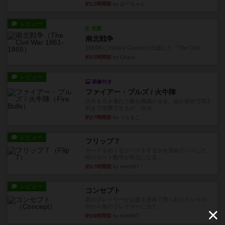
約12時間前
by おーちゃん
レビュー
充実
南北戦争
1983年にVictory Gamesが出版した『The Civil ...
約15時間前
by Chaco
レビュー
画像付き
ファイアー・ブルズ / 火牛陣
火牛を引き連れて敵を殲滅させる。縦か斜めで前2
列まで攻撃できるが、自分...
約17時間前
by うらまこ
レビュー
フリップ７
カードをめくるかパスをするかを決めてパスした
時のカード数字が得点になる...
約17時間前
by mob567
レビュー
コンセプト
親のプレイヤーがお題を決めて限られたヒントの
中から他のプレイヤーに当て...
約18時間前
by mob567