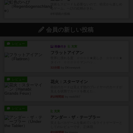
技術もスピードも必要ないので、幼児から楽しめ
るゲーム。へびの絵柄がきれ...
8年弱前
の投稿
会員の新しい投稿
レビュー
画像付き
充実
フラットアイアン
世界に浸れる度 ☆☆☆☆★楽しさ ☆☆☆☆★
タイパ ☆☆☆☆☆マンハッ...
32分前
by DKnewyork
レビュー
花火：スターマイン
自分のカードは見えず他のプレイヤーのカードが
見える状態でカードを教えた...
約2時間前
by mob567
レビュー
充実
アンダー・ザ・テーブラー
笑えるバカゲームを集めているライトゲーマーと
してのレビューです。正体隠...
約5時間前
by toyota