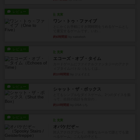
レビュー
充実
ワン・トゥ・ファイブ
とにかくお手軽にすき間時間をうめるゲームとし
て重宝するゲームです。いわ...
約6時間前
by nabekoh
レビュー
充実
エコーズ・オブ・タイム
カードゲームにファイナルファンタジーのアクテ
ィブタイムバトル（もしくは...
約10時間前
by ジェイとと
レビュー
シャット・ザ・ボックス
とてもシンプルなダイスゲーム。2つのダイスを振
って、出目の合計を自分の...
約10時間前
by OSAっち
レビュー
充実
オバケだぞ～
対人アナログプレイ。簡単なルールで誰とでも遊
べるゲーム。こんなの子ども...