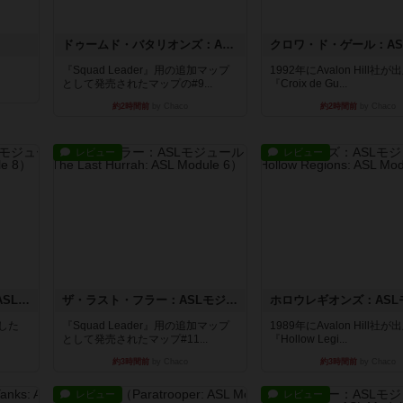
ドゥームド・バタリオンズ：ASLモジュール11
『Squad Leader』用の追加マップ
1992年にAvalon Hill社
として発売されたマップの#9...
『Croix de Gu...
約2時間前
by Chaco
約2時間前
by Chaco
レビュー
レビュー
コード・オブ・ブシドー：ASLモジュール8
ザ・ラスト・フラー：ASLモジュール6
版した
『Squad Leader』用の追加マップ
1989年にAvalon Hill社
として発売されたマップ#11...
『Hollow Legi...
約3時間前
by Chaco
約3時間前
by Chaco
レビュー
レビュー