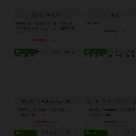
ゴットファイブ！
カタン
自分の前に背を向けて並ぶ5枚の手
神ゲー
札の数字を当てるゲーム。相手の手
約1時間前
by アプー
札/場...
約1時間前
by daisdice
レビュー
レビュー
ガンホー：ASLモジュール9
1992年にAvalon Hill社が出版した
1991年にAvalon Hill社が出
『Gung Ho！』に付...
『Code of Bus...
約2時間前
by Chaco
約3時間前
by Chaco
レビュー
レビュー