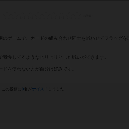
用のゲームで、カードの組み合わせ同士を戦わせてフラッグを
で我慢してるようなヒリヒリとした戦いができます。
ードを使わない方が自分は好みです。
この投稿に
0
名が
ナイス！
しました