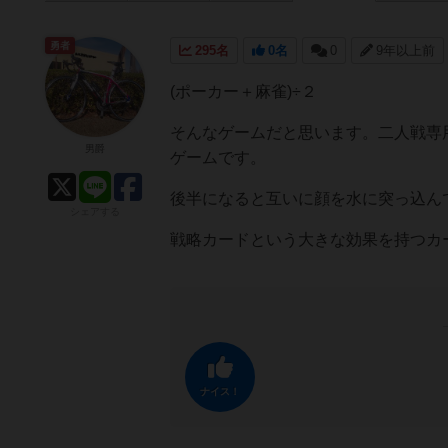
勇者
295名
0名
0
9年以上前
(ポーカー＋麻雀)÷２
そんなゲームだと思います。二人戦専
男爵
ゲームです。
後半になると互いに顔を水に突っ込ん
シェアする
戦略カードという大きな効果を持つカ
ナイス！