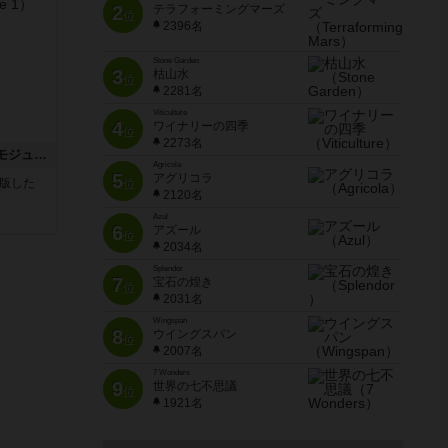
2
テラフォーミングマーズ
位
2396名
Stone Garden
3
枯山水
位
2281名
Viticulture
4
ワイナリーの四季
位
2273名
ビヨンド・バロー：ASLモジュール1
Agricola
5
アグリコラ
が出版した
位
2120名
Azul
6
アズール
位
2034名
Splendor
7
宝石の煌き
位
2031名
Wingspan
8
ウイングスパン
位
2007名
7 Wonders
9
世界の七不思議
位
1921名