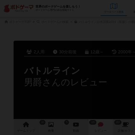
世界のボードゲームを楽しもう！
ボードゲーム専門の総合情報サイト
データベース
検
ボドゲーマTOP
ボードゲームの検索
バトルライン日本語版2023（新版）の通
2人用
30分前後
12歳～
2000年
バトルライン
男爵さんのレビュー
42
5
105
403
ゲーム
トップ
画像
動画
レビュー
店舗/
カフェ