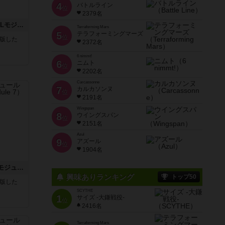
4
バトルライン
位
2379名
クロワ・ド・ゲール：ASLモジュール10
Terraforming Mars
5
テラフォーミングマーズ
位
が出版した
2372名
6 nimmt!
6
ニムト
位
2202名
Carcassonne
7
カルカソンヌ
位
2191名
Wingspan
8
ウイングスパン
位
2151名
Azul
9
アズール
位
1904名
ホロウレギオンズ：ASLモジュール7
興味ありランキング
トップ50
が出版した
SCYTHE
1
サイズ -大鎌戦役-
位
2416名
Terraforming Mars