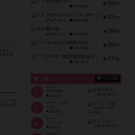
とうほうの！
42
PT
紹介文なし
1件の投稿
スターマイン・ラミー ポケット
42
PT
紹介文あり
2件の投稿
海兵隊
39
PT
紹介文あり
1件の投稿
ト
スーパーストア3000
39
PT
紹介文なし
1件の投稿
るかもし
始める前
フリップ７：復讐心とともに
37
PT
紹介文なし
2件の投稿
お気に入りランキング
トップ50
Splendor
1
宝石の煌き
位
4042名
Die Siedler von Catan
2
カタン
位
3617名
Dominion
3
ドミニオン
位
2530名
Battle Line