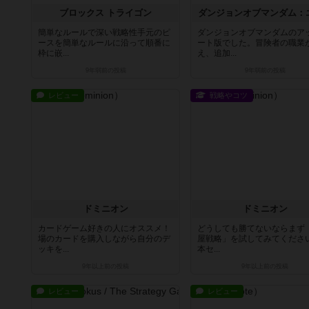
ブロックス トライゴン
ダンジョンオブマンダム：
簡単なルールで深い戦略性手元のピ
ダンジョンオブマンダムのア
ースを簡単なルールに沿って順番に
ート版でした。冒険者の職業
枠に嵌...
え、追加...
9年弱前
の投稿
9年弱前
の投稿
レビュー
戦略やコツ
ドミニオン
ドミニオン
カードゲーム好きの人にオススメ！
どうしても勝てないならまず
場のカードを購入しながら自分のデ
屋戦略」を試してみてください
ッキを...
本セ...
9年以上前
の投稿
9年以上前
の投稿
レビュー
レビュー