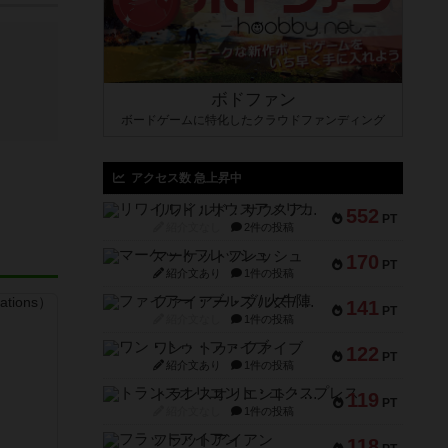
ボドファン
ボードゲームに特化したクラウドファンディング
アクセス数 急上昇中
リワイルド：サウスアメリカ
552
PT
紹介文なし
2件の投稿
マーケットフレッシュ
170
PT
紹介文あり
1件の投稿
ファイアー・ブルズ / 火牛陣
141
PT
紹介文なし
1件の投稿
ワン・トゥ・ファイブ
122
PT
紹介文あり
1件の投稿
トランスオリエント・エクスプレス
119
PT
紹介文なし
1件の投稿
フラットアイアン
118