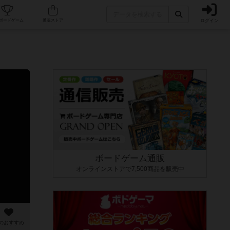
ログイン
カフェ/店舗
人気ボードゲーム
通販ストア
ボードゲーム通販
オンラインストアで7,500商品を販売中
のおすすめ