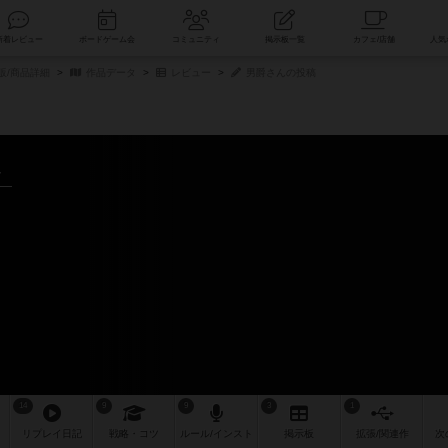
索
新着レビュー
ボードゲーム会
コミュニティ
掲示板一覧
販/商品詳細
作品データ
レビュー
男爵さんの投稿
～
14
9
9
3
1
リプレイ
日記
戦略
・コツ
ルール
/インスト
掲示板
拡張/関連
作
次