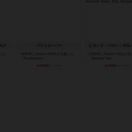
ル3
パラトルーパー
版した
1986年にAvalon Hill社が出版した
1985年にAvalon Hill社
『Paratrooper...
『Beyond Valo...
約3時間前
by Chaco
約3時間前
by Chaco