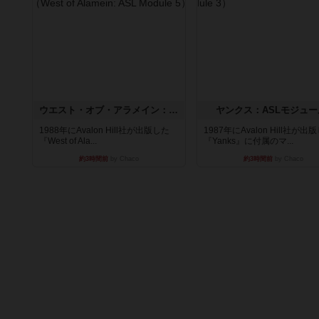
ウエスト・オブ・アラメイン：ASLモジュール5
ヤンクス：ASLモジュー
1988年にAvalon Hill社が出版した
1987年にAvalon Hill社が出
『West of Ala...
『Yanks』に付属のマ...
約3時間前
by Chaco
約3時間前
by Chaco