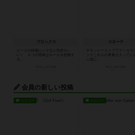
ブロックス
コヨーテ
ピースが綺麗にハマると気持ちい
チキンレース＋ブラフ＋カウ
い！ ４つの簡単なルールを把握す
ングこれらの要素が入ってい
る...
に感じ...
9年以上前
の投稿
9年以上前
の投稿
会員の新しい投稿
レビュー
レビュー