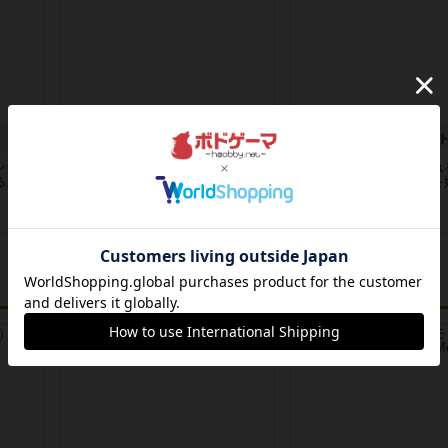
ダンジョンオブマンダム
ワードバスケッ
ンティ
剣と魔法の世界でダチョウ倶楽部プ
人によっては卑怯と思われ
るよう
レイヤーは剣と魔法の世界に生きる
れませんが、このゲームを
冒険者...
に「し...
9年以上前
の投稿
9年以上前
の投稿
レビュー
レビュー