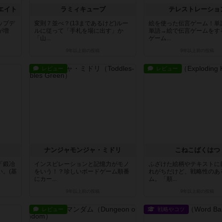
エイト
ラミィキューブ
テレストレーショ
ップデ
変則７並べ？(13まであるけど)ルー
絵を使った伝言ゲーム！単
が増
ルに従って「手札を場に出す」か
単語→絵で伝言ゲームをす
「山...
ゲーム...
9年以上前
の投稿
9年以上前
の投稿
レビュー
レビュー
ナンジャモンジャ・ミドリ
こねこばくはつ
「鍛冶
インスピレーションと記憶力がモノ
ふざけた絵柄やテキストに
。(基
をいう！？珍しいボードゲーム順番
れがちだけど、戦略性のあ
にカー...
ム。「順...
9年以上前
の投稿
9年以上前
の投稿
レビュー
戦略やコツ