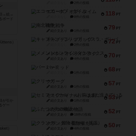
PT
紹介文なし
2件の投稿
ン
エコーズ・オブ・タイム
118
語→絵→
PT
紹介文なし
8件の投稿
るボード
南北戦争
79
PT
紹介文あり
1件の投稿
キャプテン・フリップ：イスラ・ボンバ
72
PT
紹介文なし
2件の投稿
メメントオンラインタクティクス
70
PT
紹介文あり
4件の投稿
パーミッド
68
PT
紹介文なし
1件の投稿
クリーグ
57
PT
紹介文あり
1件の投稿
セミファイナル ～お前はまだ生きている～
53
PT
目が引か
紹介文あり
1件の投稿
るゲー
ふたつの街の物語
52
PT
紹介文あり
18件の投稿
クランク! ：冒険者たち（拡張）
50
PT
紹介文あり
4件の投稿