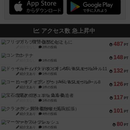
アクセス数 急上昇中
フリップ７：復讐心とともに
487
PT
紹介文なし
2件の投稿
コンテナ
148
PT
紹介文なし
1件の投稿
ドゥームド・バタリオンズ：ASLモジュール11
132
PT
紹介文あり
1件の投稿
コード・オブ・ブシドー：ASLモジュール8
126
PT
紹介文あり
1件の投稿
宝石の煌き：デュエル 偽造者
117
PT
紹介文なし
1件の投稿
クランク! ：冒険者たち（拡張）
101
PT
紹介文あり
4件の投稿
マーケットフレッシュ
80
PT
紹介文あり
1件の投稿