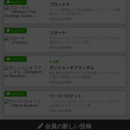
レビュー
ブロックス
ピースが綺麗にハマると気持ちいい！ ４つの簡
単なルールを把握する...
9年以上前
の投稿
レビュー
コヨーテ
チキンレース＋ブラフ＋カウンティングこれらの
要素が入っているように感じ...
9年以上前
の投稿
レビュー
充実
ダンジョンオブマンダム
剣と魔法の世界でダチョウ倶楽部プレイヤーは剣
と魔法の世界に生きる冒険者...
9年以上前
の投稿
レビュー
ワードバスケット
「しりとり」がボードゲームになった。このゲー
ムを紹介するならこれが一番...
9年以上前
の投稿
会員の新しい投稿