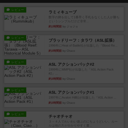
レビュー
ラミィキューブ
数字の牌を出して1番早く手札をなくした人が勝ち
というシンプルだけど非常...
約1時間前
by ジョジョ
レビュー
ブラッドリーフ：タラワ（ASL拡張）
1996年にHeat of Battle社が出版した『Blood Re...
約3時間前
by Chaco
レビュー
ASL アクションパック#2
1999年にMMP社が出版した『ASL Action Pack
#2』...
約3時間前
by Chaco
レビュー
ASL アクションパック#1
1997年にAvalon Hill社が出版した『ASL Action ...
約3時間前
by Chaco
レビュー
チャオチャオ
３～４人でわいわい遊ぶのにちょうどいい。ルー
ルは他の方が分かりやすく書...