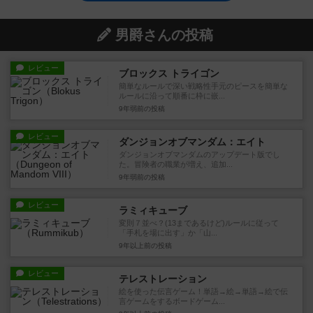
男爵さんの投稿
レビュー
ブロックス トライゴン
簡単なルールで深い戦略性手元のピースを簡単な
ルールに沿って順番に枠に嵌...
9年弱前
の投稿
レビュー
ダンジョンオブマンダム：エイト
ダンジョンオブマンダムのアップデート版でし
た。冒険者の職業が増え、追加...
9年弱前
の投稿
レビュー
ラミィキューブ
変則７並べ？(13まであるけど)ルールに従って
「手札を場に出す」か「山...
9年以上前
の投稿
レビュー
テレストレーション
絵を使った伝言ゲーム！単語→絵→単語→絵で伝
言ゲームをするボードゲーム...