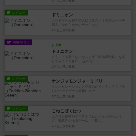
9年以上前
の投稿
レビュー
ドミニオン
カードゲーム好きの人にオススメ！場のカードを
購入しながら自分のデッキを...
9年以上前
の投稿
戦略やコツ
充実
ドミニオン
どうしても勝てないならまず「鍛冶屋戦略」を試
してみてください。(基本セ...
9年以上前
の投稿
レビュー
ナンジャモンジャ・ミドリ
インスピレーションと記憶力がモノをいう！？珍
しいボードゲーム順番にカー...
9年以上前
の投稿
レビュー
こねこばくはつ
ふざけた絵柄やテキストに目が引かれがちだけ
ど、戦略性のあるゲーム。「順...
9年以上前
の投稿