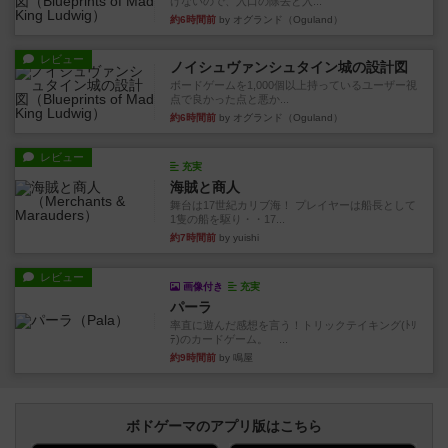
けないので、入口の除去と入...
約6時間前
by オグランド（Oguland）
レビュー
ノイシュヴァンシュタイン城の設計図
ボードゲームを1,000個以上持っているユーザー視
点で良かった点と悪か...
約6時間前
by オグランド（Oguland）
レビュー
充実
海賊と商人
舞台は17世紀カリブ海！ プレイヤーは船長として
1隻の船を駆り・・17...
約7時間前
by yuishi
レビュー
画像付き
充実
パーラ
率直に遊んだ感想を言う！トリックテイキング(ﾄﾘ
ﾃ)のカードゲーム。 ...
約9時間前
by 鳴屋
ボドゲーマのアプリ版はこちら