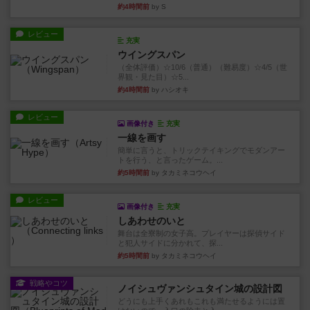
約4時間前
by S
レビュー
充実
ウイングスパン
（全体評価）☆10/6（普通）（難易度）☆4/5（世
界観・見た目）☆5...
約4時間前
by ハシオキ
レビュー
画像付き
充実
一線を画す
簡単に言うと、トリックテイキングでモダンアー
トを行う、と言ったゲーム。...
約5時間前
by タカミネコウヘイ
レビュー
画像付き
充実
しあわせのいと
舞台は全寮制の女子高。プレイヤーは探偵サイド
と犯人サイドに分かれて、探...
約5時間前
by タカミネコウヘイ
戦略やコツ
ノイシュヴァンシュタイン城の設計図
どうにも上手くあれもこれも満たせるようには置