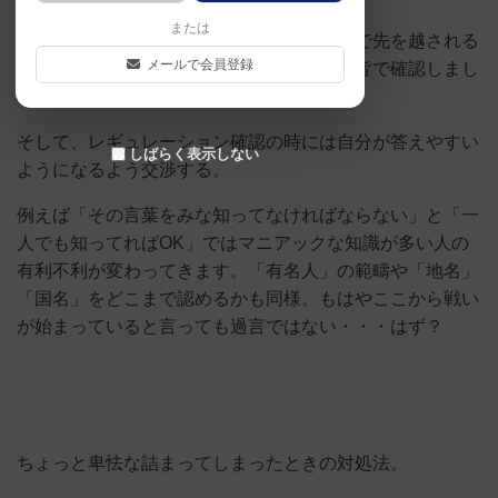
または
途中でクレームがついたり、いけるか悩んで先を越される
メールで会員登録
事でテンポを乱されないようにあらかじめ皆で確認しまし
ょう。(これはお互いの利益になります。)
そして、レギュレーション確認の時には自分が答えやすい
しばらく表示しない
ようになるよう交渉する。
例えば「その言葉をみな知ってなければならない」と「一
人でも知ってればOK」ではマニアックな知識が多い人の
有利不利が変わってきます。「有名人」の範疇や「地名」
「国名」をどこまで認めるかも同様。もはやここから戦い
が始まっていると言っても過言ではない・・・はず？
ちょっと卑怯な詰まってしまったときの対処法。