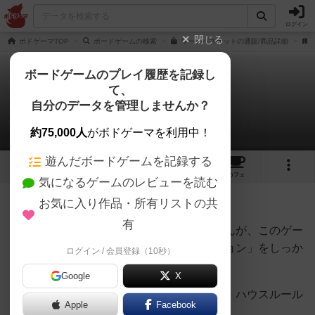
ログイン
閉じる
ボドゲーマTOP
ボードゲームの検索
ワードバスケットの通販/商品詳細
ボードゲームのプレイ履歴を記録し
て、
ワードバスケット
自分のデータを管理しませんか？
男爵さんの戦略やコツ
約75,000人
がボドゲーマを利用中！
遊んだボードゲームを記録する
16
5
57
372
トップ
画像
動画
レビュー
カフェ
気になるゲームのレビューを読む
お気に入り作品・所有リストの共
977名
0名
0
9年以上前
有
人によっては卑怯と思われるかもしれませんが、このゲー
ムを始める前に「しりとりのレギュレーション」をしっか
ログイン / 会員登録（10秒）
り確認することをオススメします。
Google
X
しりとりは７並べや大富豪並に地方ルール・ハウスルール
Apple
Facebook
が多いです。