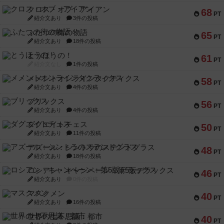
クロス・オブ・アイアン
68
PT
紹介文あり
3件の投稿
ふたつの街の物語
65
PT
紹介文あり
18件の投稿
とうほうの！
61
PT
紹介文なし
1件の投稿
メメントオンラインタクティクス
58
PT
紹介文あり
4件の投稿
ブリックス
56
PT
紹介文あり
4件の投稿
ダグエイトチェス
50
PT
紹介文あり
11件の投稿
アズール：シントラのステンドグラス
48
PT
紹介文あり
18件の投稿
ロシアン・キャンペーン：第5版デラックス
46
PT
紹介文あり
0件の投稿
マスクメン
40
PT
紹介文あり
16件の投稿
世界の七不思議：都市
40
PT