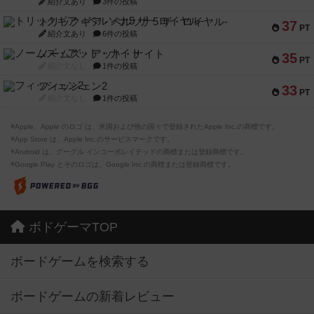
紹介文あり
3件の投稿
トリックギア - ペルソナ5 ザ・ロイヤル-
37
PT
紹介文あり
6件の投稿
ノームズ・アット・ナイト
35
PT
紹介文なし
1件の投稿
フィッシェン2
33
PT
紹介文なし
1件の投稿
※Apple、Apple のロゴ は、米国および他の国々で登録されたApple Inc.の商標です。
※App Store は、Apple Inc.のサービスマークです。
※Android は、グーグル インコーポレイテッドの商標または登録商標です。
※Google Play とそのロゴは、Google Inc.の商標または登録商標です。
ボドゲーマTOP
ボードゲームを検索する
ボードゲームの新着レビュー