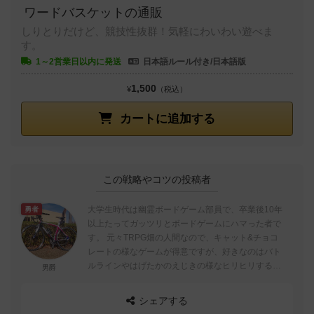
ワードバスケットの通販
しりとりだけど、競技性抜群！気軽にわいわい遊べま
す。
1～2営業日以内に発送
日本語ルール付き/日本語版
1,500
¥
（税込）
カートに追加する
この戦略やコツの投稿者
大学生時代は幽霊ボードゲーム部員で、卒業後10年
勇者
以上たってガッツリとボードゲームにハマった者で
す。 元々TRPG畑の人間なので、キャット&チョコ
レートの様なゲームが得意ですが、好きなのはバト
ルラインやはげたかのえじきの様なヒリヒリするゲ
男爵
ームです。 よろしくお願い...
シェアする