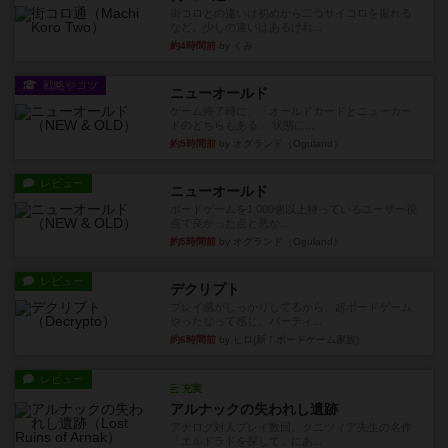
街コロとの違いは初めから二つサイコロを振れる
など、少しの違いはあるけれ...
約4時間前
by くみ
戦略やコツ
ニューオールド
ゲーム終了時に、「オールドカードとニューカー
ドのどちらもある」 状態に...
約5時間前
by オグランド（Oguland）
レビュー
ニューオールド
ボードゲームを1,000個以上持っているユーザー視
点で良かった点と悪か...
約5時間前
by オグランド（Oguland）
レビュー
デクリプト
プレイ感がしっかりしてるから、超ボードゲーム
やったなって感じ。パーティ...
約6時間前
by ヒロ(新！ボードゲーム家族)
レビュー
充実
アルナックの失われし遺跡
アナログ対人プレイ数回。クニツィア先生の名作
「エルドラドを探して」にあ...