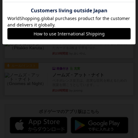
レビュー
ジャスト・ワン
まぁ面白かった‼️よくテレビとかのバラエティなん
かで、お題がわからずに...
約15時間前
by みいやん
レビュー
ピタッコカルタ
ボドゲ相席会でプレイしましたひらがなが書かれ
たカードを2枚まで手をつけ...
約15時間前
by みいやん
ルール/インスト
画像付き
充実
ノームズ・アット・ナイト
ベネボレンス女王は、忠実な臣民を称えるための
祝宴を開こうとしています。...
約16時間前
by jurong
ボドゲーマのアプリ版はこちら