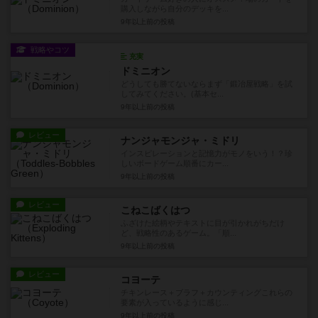
購入しながら自分のデッキを...
9年以上前
の投稿
戦略やコツ
充実
ドミニオン
どうしても勝てないならまず「鍛冶屋戦略」を試
してみてください。(基本セ...
9年以上前
の投稿
レビュー
ナンジャモンジャ・ミドリ
インスピレーションと記憶力がモノをいう！？珍
しいボードゲーム順番にカー...
9年以上前
の投稿
レビュー
こねこばくはつ
ふざけた絵柄やテキストに目が引かれがちだけ
ど、戦略性のあるゲーム。「順...
9年以上前
の投稿
レビュー
コヨーテ
チキンレース＋ブラフ＋カウンティングこれらの
要素が入っているように感じ...
9年以上前
の投稿