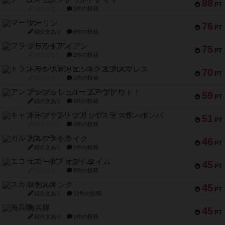
ノームズ・アット・ナイト
88
PT
紹介文なし
1件の投稿
マーリン
76
PT
紹介文あり
6件の投稿
フラットアイアン
75
PT
紹介文なし
2件の投稿
トランスオリエント・エクスプレス
70
PT
紹介文なし
1件の投稿
アンブッシュ！：ムーブアウト！
59
PT
紹介文あり
1件の投稿
キャプテン・フリップ：イスラ・ボンバ
51
PT
紹介文なし
2件の投稿
ガルフストライク
46
PT
紹介文あり
1件の投稿
エコーズ・オブ・タイム
45
PT
紹介文なし
8件の投稿
スカルキング
45
PT
紹介文あり
12件の投稿
海兵隊
45
PT
紹介文あり
1件の投稿