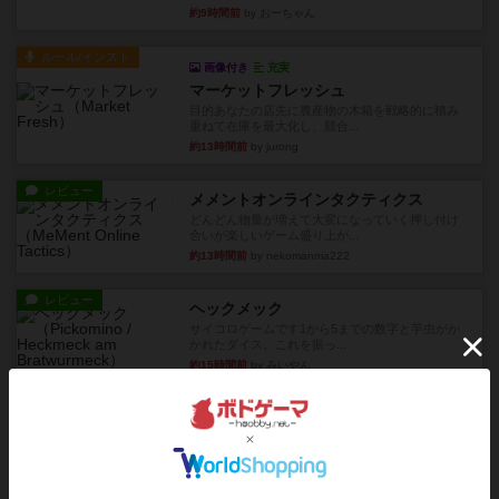
約9時間前
by おーちゃん
ルール/インスト
画像付き
充実
マーケットフレッシュ
目的あなたの店先に農産物の木箱を戦略的に積み
重ねて在庫を最大化し、競合...
約13時間前
by jurong
レビュー
メメントオンラインタクティクス
どんどん物量が増えて大変になっていく押し付け
合いが楽しいゲーム盛り上が...
約13時間前
by nekomanma222
レビュー
ヘックメック
サイコロゲームです1から5までの数字と芋虫がか
かれたダイス。これを振っ...
約15時間前
by みいやん
レビュー
ハゲタカのえじき
超有名なゲームですが、初めてプレイしました。1
から15までのカードがプ...
約15時間前
by みいやん