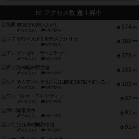
アクセス数 急上昇中
無限まちがいさがし
574
PT
紹介文あり
2件の投稿
リワイルド：サウスアメリカ
389
PT
紹介文なし
2件の投稿
アンダー・ザ・テーブラー
378
PT
紹介文あり
1件の投稿
宵と暁の呪文書
133
PT
紹介文あり
8件の投稿
セミファイナル ～お前はまだ生きている～
103
PT
紹介文あり
1件の投稿
ワン・トゥ・ファイブ
97
PT
紹介文あり
1件の投稿
南北戦争
91
PT
紹介文あり
1件の投稿
ふたつの城の物語
91
PT
紹介文あり
6件の投稿