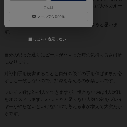
に写真入りで説明が書いてあり、それを見れば大体のルー
または
ルは把握できました。
メールで会員登録
たぶん、小学校低学年でもルールを理解できると思いま
す。
しばらく表示しない
自分の思った通りにピースがハマった時の気持ち良さは癖
になります。
対戦相手を妨害することと自分の後半の手を伸ばす事が必
ずしも一致しないので、加減を考えるのが楽しいです。
プレイ人数は2～4人でできますが、慣れない内は4人対戦
をオススメします。2～3人だと足りない人数の分をプレイ
ヤーがやらないといけないので考える事が増えて大変だか
らです。