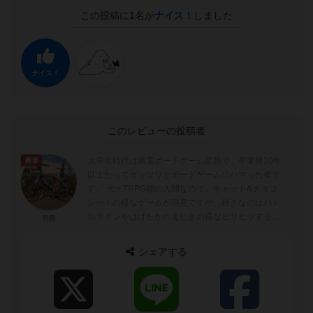
この投稿に
1
名が
ナイス！
しました
ナイス！
このレビューの投稿者
大学生時代は幽霊ボードゲーム部員で、卒業後10年
勇者
以上たってガッツリとボードゲームにハマった者で
す。 元々TRPG畑の人間なので、キャット&チョコ
レートの様なゲームが得意ですが、好きなのはバト
ルラインやはげたかのえじきの様なヒリヒリするゲ
男爵
ームです。 よろしくお願い...
シェアする