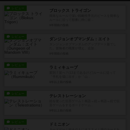
レビュー
ブロックス トライゴン
簡単なルールで深い戦略性手元のピースを簡単な
ルールに沿って順番に枠に嵌...
9年弱前
の投稿
レビュー
ダンジョンオブマンダム：エイト
ダンジョンオブマンダムのアップデート版でし
た。冒険者の職業が増え、追加...
9年弱前
の投稿
レビュー
ラミィキューブ
変則７並べ？(13まであるけど)ルールに従って
「手札を場に出す」か「山...
9年以上前
の投稿
レビュー
テレストレーション
絵を使った伝言ゲーム！単語→絵→単語→絵で伝
言ゲームをするボードゲーム...
9年以上前
の投稿
レビュー
ドミニオン
カードゲーム好きの人にオススメ！場のカードを