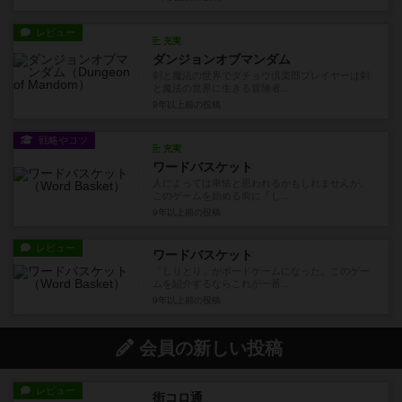
レビュー
充実
ダンジョンオブマンダム
剣と魔法の世界でダチョウ倶楽部プレイヤーは剣
と魔法の世界に生きる冒険者...
9年以上前
の投稿
戦略やコツ
充実
ワードバスケット
人によっては卑怯と思われるかもしれませんが、
このゲームを始める前に「し...
9年以上前
の投稿
レビュー
ワードバスケット
「しりとり」がボードゲームになった。このゲー
ムを紹介するならこれが一番...
9年以上前
の投稿
会員の新しい投稿
レビュー
街コロ通