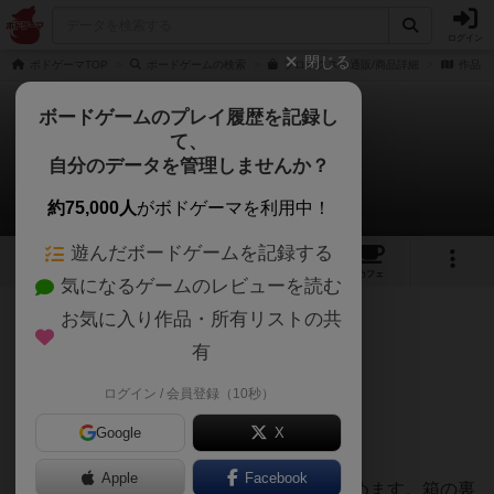
ログイン
閉じる
ボドゲーマTOP
ボードゲームの検索
ブロックスの通販/商品詳細
作品デ
ボードゲームのプレイ履歴を記録し
て、
ブロックス
自分のデータを管理しませんか？
男爵さんのレビュー
約75,000人
がボドゲーマを利用中！
遊んだボードゲームを記録する
10
7
74
401
トップ
画像
動画
レビュー
カフェ
気になるゲームのレビューを読む
お気に入り作品・所有リストの共
189名
1名
0
9年以上前
有
ログイン / 会員登録（10秒）
ピースが綺麗にハマると気持ちいい！
Google
X
Apple
Facebook
４つの簡単なルールを把握するだけで楽しめます。箱の裏