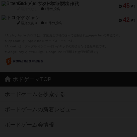
Bitter End ブタペスト救出作戦
45
PT
紹介文なし
1件の投稿
ドコジャン
42
PT
紹介文あり
10件の投稿
※Apple、Apple のロゴ は、米国および他の国々で登録されたApple Inc.の商標です。
※App Store は、Apple Inc.のサービスマークです。
※Android は、グーグル インコーポレイテッドの商標または登録商標です。
※Google Play とそのロゴは、Google Inc.の商標または登録商標です。
ボドゲーマTOP
ボードゲームを検索する
ボードゲームの新着レビュー
ボードゲーム会情報