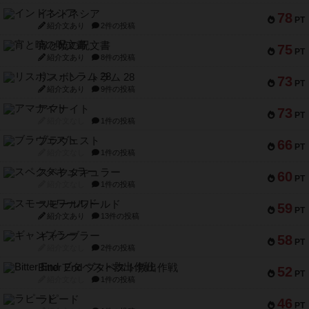
インドネシア
78
PT
紹介文あり
2件の投稿
宵と暁の呪文書
75
PT
紹介文あり
8件の投稿
リスボン・トラム 28
73
PT
紹介文あり
9件の投稿
アマナイト
73
PT
紹介文なし
1件の投稿
ブラヴェスト
66
PT
紹介文なし
1件の投稿
スペクタキュラー
60
PT
紹介文なし
1件の投稿
スモールワールド
59
PT
紹介文あり
13件の投稿
ギャンブラー
58
PT
紹介文なし
2件の投稿
Bitter End ブタペスト救出作戦
52
PT
紹介文なし
1件の投稿
ラピード
46
PT