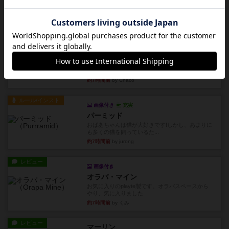
コンセプト
親のプレイヤーがお題を決めて限られたヒントの
中から他のプレイヤーに当て...
約7時間前
by mob567
レビュー
海兵隊
1988年にVictory Gamesが出版した
『Leathernec...
約7時間前
by Chaco
ルール/インスト
画像付き
充実
パーミッド
おばあちゃんは猫が大好きです!しかし、あまりに
も多くの猫を飼っているた...
約7時間前
by jurong
レビュー
画像付き
オラパ・マイン
お気に入りのplayte製です。オラパスペースから
やり、気に入りました...
約7時間前
by くみ
レビュー
マーリン