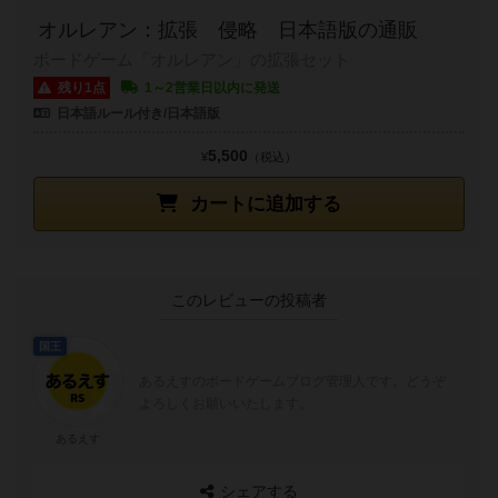
オルレアン：拡張 侵略 日本語版の通販
ボードゲーム「オルレアン」の拡張セット
残り1点
1～2営業日以内に発送
日本語ルール付き/日本語版
5,500
¥
（税込）
カートに追加する
このレビューの投稿者
国王
あるえすのボードゲームブログ管理人です。どうぞ
よろしくお願いいたします。
あるえす
シェアする