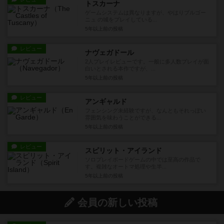
トスカーナ
ゲームシステムは異なりますが、やはりブルゴー
ニュ の城をプレイしている...
5年以上前
の投稿
レビュー
ナヴェガドール
2人プレイレビューです。一般に多人数プレイが面
白いとされる本作ですが、...
5年以上前
の投稿
レビュー
アンギャルド
フェンシング未経験ですが、なんともそれっぽい
雰囲気を味わうことができる...
5年以上前
の投稿
レビュー
スピリット・アイランド
ソロプレイボードゲームの中では至高の作品で
す。複雑なオートマ処理や生半...
5年以上前
の投稿
会員の新しい投稿