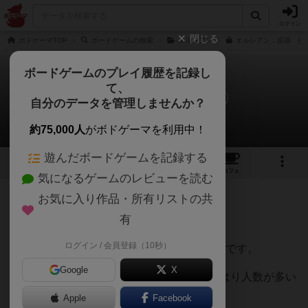
ログイン
閉じる
ボドゲーマTOP
ボードゲームの検索
オルレアン
オルレアン：拡張 侵
ボードゲームのプレイ履歴を記録し
て、
オルレアン：侵略（拡張）
自分のデータを管理しませんか？
あるえすさんのレビュー
約75,000人
がボドゲーマを利用中！
遊んだボードゲームを記録する
3
4
82
トップ
画像
動画
レビュー
カフェ
気になるゲームのレビューを読む
お気に入り作品・所有リストの共
1049名
1名
0
5年以上前
有
ログイン / 会員登録（10秒）
ソロモードおよび2人対戦モードのレビューです。
Google
X
基本セットが素晴らしい作品でしたが、やはり人数が多い
ほうがシステム上盛り上がるのも事実。
Apple
Facebook