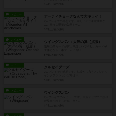
5年以上前
の投稿
レビュー
アーティチョークなんて大キライ！
2人プレイでの感想です。珍しいデッキ破壊系ゲー
ム。様々な野菜の効果を使...
5年以上前
の投稿
レビュー
ウイングスパン：大洋の翼（拡張）
追加の鳥カードが何より嬉しいですね。カードが
主体となる、本ゲームにおい...
5年以上前
の投稿
レビュー
クルセイダーズ
2人プレイでの感想です。結論から言うと2人でも
インタラクションばりばり...
5年以上前
の投稿
レビュー
ウイングスパン
2人プレイでのレビューです。最近オセアニア拡張
が発売されましたね！当初...
5年以上前
の投稿
レビュー