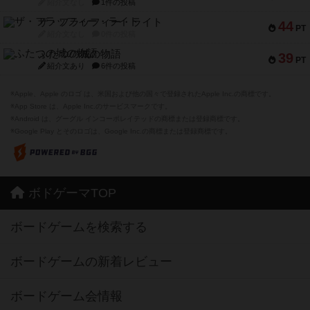
紹介文なし
1件の投稿
ザ・フラッフィー・ライト
44
PT
紹介文なし
0件の投稿
ふたつの城の物語
39
PT
紹介文あり
6件の投稿
※Apple、Apple のロゴ は、米国および他の国々で登録されたApple Inc.の商標です。
※App Store は、Apple Inc.のサービスマークです。
※Android は、グーグル インコーポレイテッドの商標または登録商標です。
※Google Play とそのロゴは、Google Inc.の商標または登録商標です。
ボドゲーマTOP
ボードゲームを検索する
ボードゲームの新着レビュー
ボードゲーム会情報