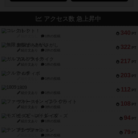
アクセス数 急上昇中
コレクト！
340
PT
紹介文なし
1件の投稿
無限まちがいさがし
322
PT
紹介文あり
2件の投稿
ガルフストライク
217
PT
紹介文あり
1件の投稿
クルティボ
203
PT
紹介文なし
1件の投稿
1809
112
PT
紹介文あり
1件の投稿
ファースト・イン・フライト
108
PT
紹介文あり
3件の投稿
モズビ－ズ・レイダ－ズ
94
PT
紹介文あり
1件の投稿
テンプテーション
79
PT
紹介文なし
2件の投稿