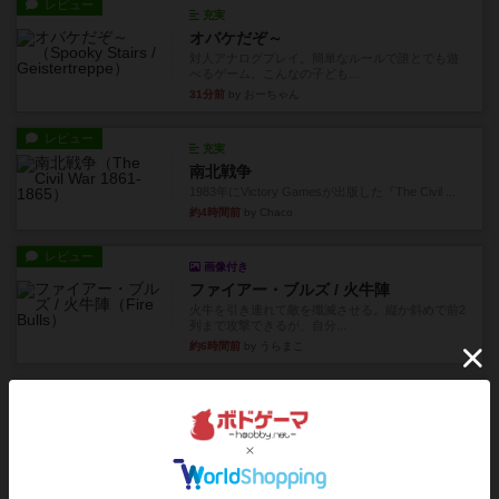
レビュー
充実
オバケだぞ～
対人アナログプレイ。簡単なルールで誰とでも遊
べるゲーム。こんなの子ども...
31分前
by おーちゃん
レビュー
充実
南北戦争
1983年にVictory Gamesが出版した『The Civil ...
約4時間前
by Chaco
レビュー
画像付き
ファイアー・ブルズ / 火牛陣
火牛を引き連れて敵を殲滅させる。縦か斜めで前2
列まで攻撃できるが、自分...
約6時間前
by うらまこ
レビュー
フリップ７
カードをめくるかパスをするかを決めてパスした
時のカード数字が得点になる...
約6時間前
by mob567
レビュー