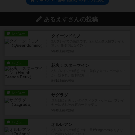
あるえすさんの投稿
レビュー
クイーンドミノ
2人プレイでの感想です。2人だと多人数プレイと
違い、5×5ではなく7×...
5年以上前
の投稿
レビュー
花火：スターマイン
2人プレイでの感想です。前作よりコンポーネント
が一新され、便利なカード...
5年以上前
の投稿
レビュー
サグラダ
見た目にも美しいダイスドラフトゲーム。プレイ
ヤーはそれぞれ窓カードを受...
5年以上前
の投稿
レビュー
オルレアン
2人プレイでの感想です。最近Engamesさんより
日本語版が発売になり...