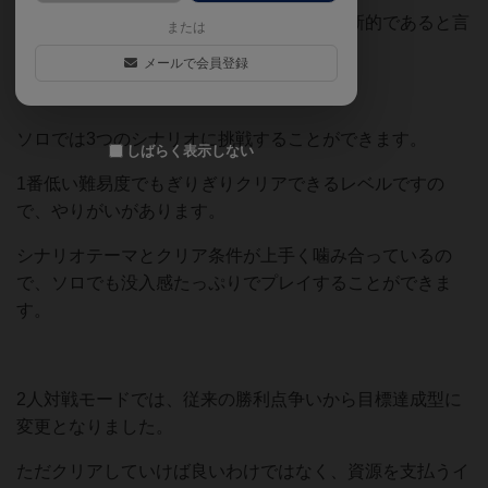
少人数プレイに対応した本拡張の登場は革新的であると言
または
えるでしょう。
メールで会員登録
ソロでは3つのシナリオに挑戦することができます。
しばらく表示しない
1番低い難易度でもぎりぎりクリアできるレベルですの
で、やりがいがあります。
シナリオテーマとクリア条件が上手く噛み合っているの
で、ソロでも没入感たっぷりでプレイすることができま
す。
2人対戦モードでは、従来の勝利点争いから目標達成型に
変更となりました。
ただクリアしていけば良いわけではなく、資源を支払うイ