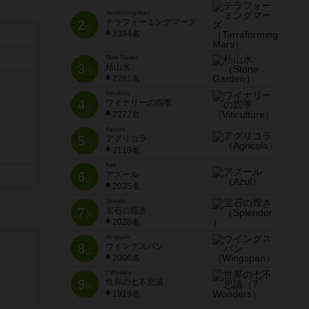
Terraforming Mars
2
テラフォーミングマーズ
位
2394名
Stone Garden
3
枯山水
位
2281名
Viticulture
4
ワイナリーの四季
位
2272名
Agricola
5
アグリコラ
位
2119名
Azul
6
アズール
位
2035名
Splendor
7
宝石の煌き
位
2028名
Wingspan
8
ウイングスパン
位
2006名
7 Wonders
9
世界の七不思議
位
1919名