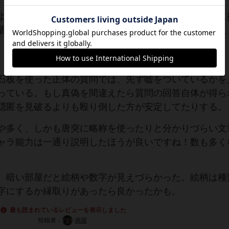
よる絞り込みですし、嘘をつくこともありますが結局二
盾を付くようなものではないため緊張感はゼロです。良
石板を使った正体の質問では、先ず嘘をついているかを
っている。もし真偽を間違えたら質問の回答自体が得ら
隠匿を見破るよりも殴り倒した方が安定してたりする。
や多く、しかも唐突に略称を使ったりと分かりづらい文
ャラ能力は一通り説明したほうが良いですね！数も多く
。暗い部屋だと絵柄や数字が見えづらかった。絵柄は種
字にするか縁取りがあったら良かったかも。
最も読まれているレビューを表示しました
投稿者：
鳴屋