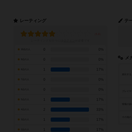
レーティング
テ
レーティングを行うには
ログイン
が必要です
0
0%
10点の人
メ
0
0%
9点の人
1
17%
8点の人
頻出する
0
0%
7点の人
0
0%
6点の人
プレイヤ
1
17%
5点の人
情報の扱
2
33%
4点の人
その他の
1
17%
3点の人
1
17%
2点の人