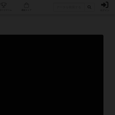
ログイン
カフェ/店舗
人気ボードゲーム
通販ストア