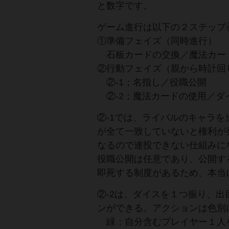
と数字です。
ゲーム進行は以下の２ステップ
①準備フェイズ（同時進行）
石板カードの交換／魔法カー
②行動フェイズ（親から時計回
②-1；名指し／役職公開
②-2；魔法カードの使用／ダ
②-1では、ライバルのキャラ
が全て一致していないと権利が
なるので連投できない仕組みにな
役職公開は任意であり、公開す
即死する制度があるため、本当
②-2は、ダイスを１つ振り、
ンができる。アクションは色別に
緑：自分含むプレイヤー１人