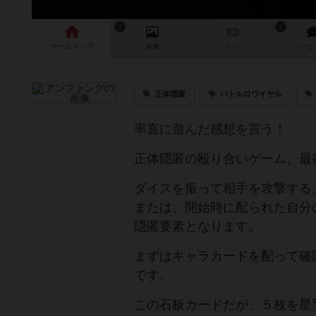
1
1
ゲーム
トップ
画像
動画
レビ
正体隠匿
バトルロワイヤル
率直に遊んだ感想を言う！
正体隠匿の殴り合いゲーム。最
ダイスを振って相手を攻撃する
または、開始時に配られた自分
隠匿要素となります。
まずはキャラカードを配って確
です。
この石板カードだが、５枚を星