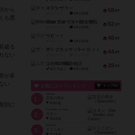
ギャンブラー
択から
58
PT
紹介文なし
2件の投稿
くも悪
Bitter End ブタペスト救出作戦
52
PT
紹介文なし
1件の投稿
ラピード
46
PT
紹介文なし
1件の投稿
見破る
ザ・フラッフィー・ライト
44
PT
れない
紹介文なし
0件の投稿
ふたつの城の物語
39
PT
紹介文あり
6件の投稿
章が多
ない
お気に入りランキング
トップ50
Splendor
1
宝石の煌き
位
4040名
類別に
Die Siedler von Catan
2
カタン
位
3616名
Dominion
3
ドミニオン
位
2528名