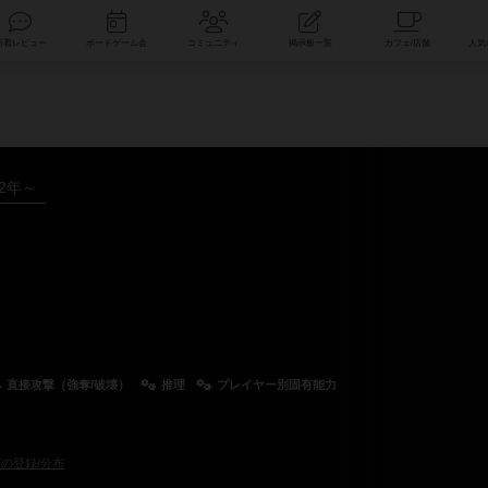
索
新着レビュー
ボードゲーム会
コミュニティ
掲示板一覧
22年～
直接攻撃（強奪/破壊）
推理
プレイヤー別固有能力
の登録/分布