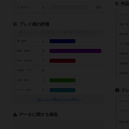
作
0
0%
1点の人
タイトル
プレイ感の評価
原題・英
トグルスイッチを押すとプレイ感（
※
）の投票ができます
参加人数
1
運・確率
プレイ時
2
戦略・判断力
対象年齢
1
交渉・立ち回り
発売時期
0
心理戦・ブラフ
参考価格
1
攻防・戦闘
ク
1
アート・外見
似たプレイ感のゲームを探す→
ゲームデ
アートワ
データに関する報告
関連企業