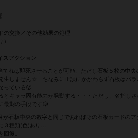
✌
ドの交換／その他効果の処理
り）
イスアクション
を当てれば即死させることが可能。ただし石板５枚の中央
発生しません☆ ちなみに正誤にかかわらず石板はバラ
っている😜
るとキャラ固有能力が発動する・・・ただし、名指しさ
に最期の手段です😅
出目が石板中央の数字と同じであればその石板カードのア
３種類(色)あり…
を回復。