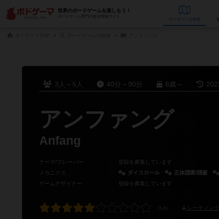
世界のボードゲームを楽しもう！
ボードゲーム専門の総合情報サイト
データベース
検
ボドゲーマTOP
ボードゲームの検索
アンファング
3人～5人
40分～90分
8歳～
20
アンファング
Anfang
テーマ/フレーバー
：
登録を募集しています
メカニクス
：
ダイスロール
正体隠匿/隠蔽
ゲームデザイナー
：
登録を募集しています
レーティング