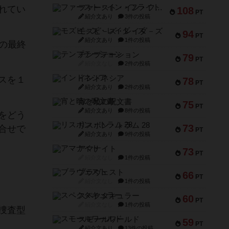
ファースト・イン・フライト
れてい
108
PT
紹介文あり
3件の投稿
モズビ－ズ・レイダ－ズ
94
PT
紹介文あり
1件の投稿
の最終
テンプテーション
79
PT
紹介文なし
2件の投稿
インドネシア
スを１
78
PT
紹介文あり
2件の投稿
宵と暁の呪文書
75
PT
紹介文あり
8件の投稿
をどう
リスボン・トラム 28
73
合せで
PT
紹介文あり
9件の投稿
アマナイト
73
PT
紹介文なし
1件の投稿
ブラヴェスト
66
PT
紹介文なし
1件の投稿
スペクタキュラー
60
PT
紹介文なし
1件の投稿
捜査型
スモールワールド
59
PT
紹介文あり
13件の投稿