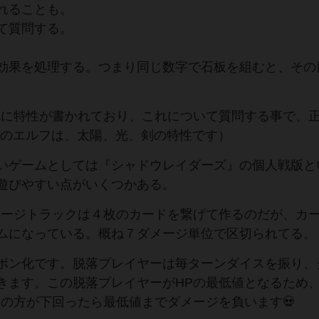
れることも。
て質問する。
効果を処理する。つまり同じ数字で石板を組むと、その
他に特性が書かれており、これについて質問する事で、
下のエルフは、太陽、光、剣の特性です）
いゲームとしては『シャドウレイダーズ』の個人戦版と
遊びやすい点がいくつかある。
メージトラックは４枚のカードを繋げて作るのだが、カ
ムになっている。概ね７ダメージ単位で区切られてる。
ボン化です。脱落プレイヤーは毎ターンダイスを振り、
きます。この脱落プレイヤーがHPの最低値となるため
Pの方が下回ったら最低値までダメージを負います💀