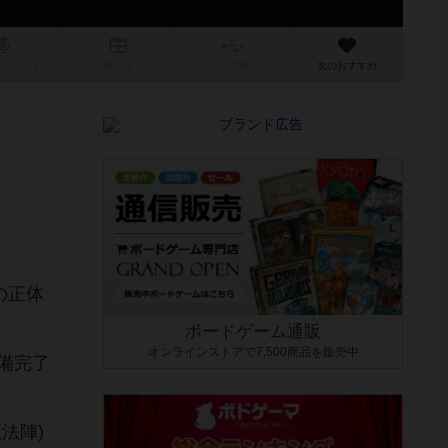
/インスト
掲示板
拡張/関連
作
次のおすすめ
の正体
ボードゲーム通販
オンラインストアで7,500商品を販売中
備完了
法陣)