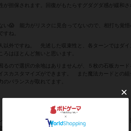
性が担保されます。回復がもたらすグダグダ感が緩和さ
ない😱 能力がリスクに見合ってないので、相打ち覚悟
ですね。
人以外ですね。 先述した収束性と、各ターンではダイ
ころはほとんど無いと思います。
因るので選択の余地はありませんが、５枚の石板カード
イスカスタマイズができます。 また魔法カードとの組
力のバランスが取れてます。
ンプルなルールと気づく。また、攻撃型、バランス型、
楽しませてもらえる要素です。