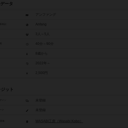
品データ
アンファング
Anfang
題表記
3人～5人
40分～90分
間
8歳から
2022年～
2,500円
レジット
未登録
ザイン
未登録
ーク
WASABI工房（Wasabi Kobo）
/団体