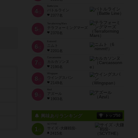
Battle Line
4
バトルライン
位
2377名
Terraforming Mars
5
テラフォーミングマーズ
位
2370名
6 nimmt!
6
ニムト
位
2201名
Carcassonne
7
カルカソンヌ
位
2190名
Wingspan
8
ウイングスパン
位
2149名
Azul
9
アズール
位
1903名
興味ありランキング
トップ50
SCYTHE
1
サイズ -大鎌戦役-
位
2415名