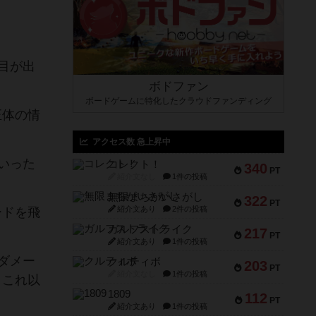
目が出
ボドファン
ボードゲームに特化したクラウドファンディング
正体の情
アクセス数 急上昇中
いった
コレクト！
340
PT
紹介文なし
1件の投稿
無限まちがいさがし
322
PT
紹介文あり
2件の投稿
ードを飛
ガルフストライク
217
PT
紹介文あり
1件の投稿
ダメー
クルティボ
203
PT
紹介文なし
1件の投稿
、これ以
1809
112
PT
紹介文あり
1件の投稿