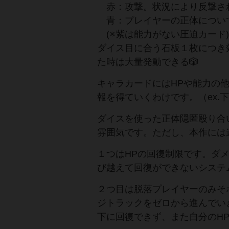
赤：攻撃。状況により反撃さ
青：プレイヤーの正体につい
(※紫は能力がない圧迫カード)
ダイス目に合う石板１枚につき
た時は大量発動できる🎲
キャラカードにはHPや能力の
報を得ていくわけです。（ex.
ダイスを使った正体隠匿殴り合
雰囲気です。ただし、本作には
１つはHPの回復制限です。ダ
び越えて回復ができないシステ
２つ目は脱落プレイヤーのみそ
ジトラックをゼロから進んでい
下に回復できず、また自分のH