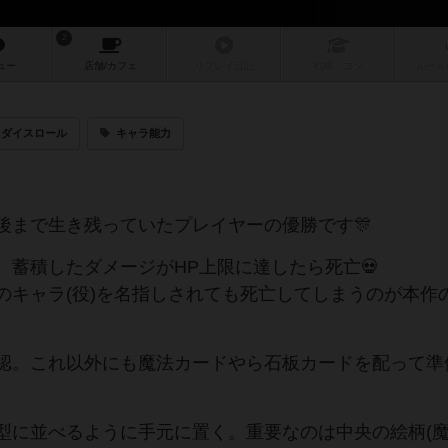
2
ュー
店舗/
カフェ
リプレイ
日記
戦略
・コツ
ルール
ダイスロール
キャラ能力
後まで生き残っていたプレイヤーの優勝です🎊
。蓄積したダメージがHP上限に達したら死亡💀
のキャラ(役)を名指しされても死亡してしまうのが本作
認。これ以外にも魔法カードやら石板カードを配って準
型に並べるように手元に置く。重要なのは中央の絵柄(魔