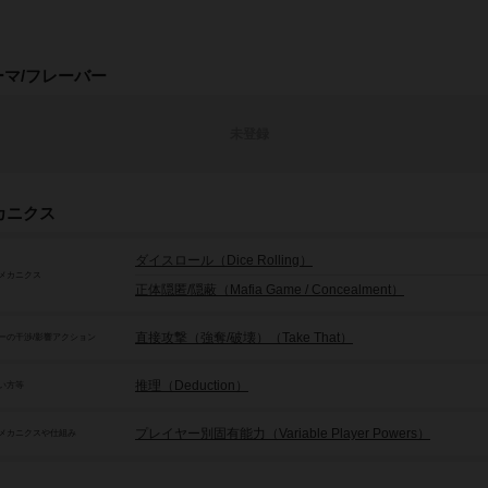
ーマ/フレーバー
未登録
カニクス
ダイスロール（Dice Rolling）
メカニクス
正体隠匿/隠蔽（Mafia Game / Concealment）
直接攻撃（強奪/破壊）（Take That）
ーの干渉/影響アクション
推理（Deduction）
い方等
プレイヤー別固有能力（Variable Player Powers）
メカニクスや仕組み