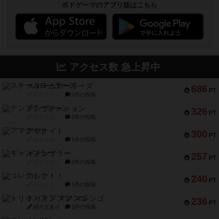
ボドゲーマのアプリ版はこちら
アクセス数 急上昇中
スチームローラーズ
686
PT
紹介文なし
2件の投稿
テンプテーション
326
PT
紹介文なし
2件の投稿
アマナイト
300
PT
紹介文なし
1件の投稿
ギャンブラー
257
PT
紹介文なし
2件の投稿
コレクト！
240
PT
紹介文なし
1件の投稿
トリオンフ ア マレンゴ
236
PT
紹介文あり
1件の投稿