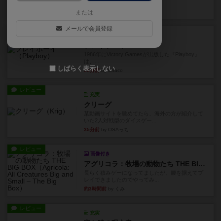
ルールは多少ゲーム慣れした...
13分前
by ジェイとと
または
メールで会員登録
レビュー
充実
プレイボーイ
1986年にVictory Gamesが出版した『Playboy』
は、...
しばらく表示しない
33分前
by Chaco
レビュー
充実
クリーグ
某動画サイトを眺めてたら、海外の方が紹介して
いた2人対戦型のダイスゲー...
35分前
by OSAっち
レビュー
画像付き
アグリコラ：牧場の動物たち THE BIG BOX
長らく積みゲーになってましたが、腰を据えてプ
レイできましたのでやってみ...
約3時間前
by くみ
レビュー
充実