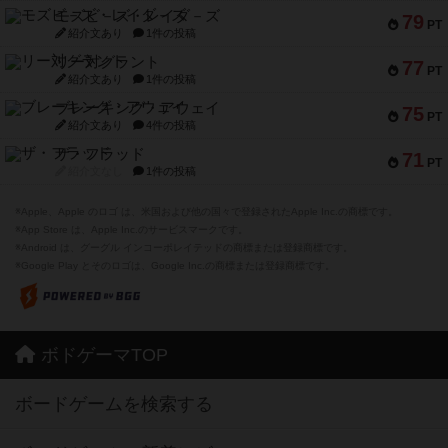
モズビ－ズ・レイダ－ズ
79
PT
紹介文あり
1件の投稿
リー対グラント
77
PT
紹介文あり
1件の投稿
ブレーキング・アウェイ
75
PT
紹介文あり
4件の投稿
ザ・フラッド
71
PT
紹介文なし
1件の投稿
※Apple、Apple のロゴ は、米国および他の国々で登録されたApple Inc.の商標です。
※App Store は、Apple Inc.のサービスマークです。
※Android は、グーグル インコーポレイテッドの商標または登録商標です。
※Google Play とそのロゴは、Google Inc.の商標または登録商標です。
ボドゲーマTOP
ボードゲームを検索する