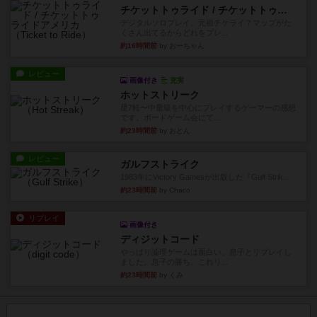
チケットトゥライド / チケットトゥライドアメリカ
デジタルソロプレイ。元祖チケライ？マップがた
くさん出てるからどれをプレ...
約16時間前
by おーちゃん
レビュー
画像付き
充実
ホットストリーク
星7軽〜中量級を中心にプレイするゲーマーの感想
です。ボードゲーム会にて...
約23時間前
by おとん
レビュー
ガルフストライク
1983年にVictory Gamesが出版した『Gulf Strik...
約23時間前
by Chaco
リプレイ
画像付き
ディジットコード
やっぱり論理ゲームは面白い。息子とリプレイし
ました。息子の勝ち。これリ...
約23時間前
by くみ