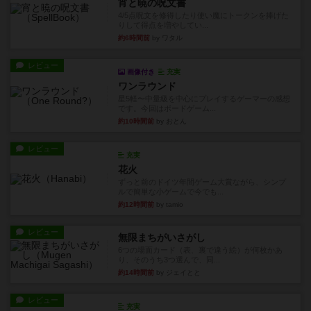
宵と暁の呪文書
4/5点呪文を修得したり使い魔にトークンを捧げた
りして得点を増やしてい...
約6時間前
by ワタル
レビュー
画像付き
充実
ワンラウンド
星5軽〜中量級を中心にプレイするゲーマーの感想
です。今回はボードゲーム...
約10時間前
by おとん
レビュー
充実
花火
ずっと前のドイツ年間ゲーム大賞ながら、シンプ
ルで簡単な小ゲームで今でも...
約12時間前
by tamio
レビュー
無限まちがいさがし
6つの場面カード（表、裏で違う絵）が何枚かあ
り、そのうち3つ選んで、同...
約14時間前
by ジェイとと
レビュー
充実