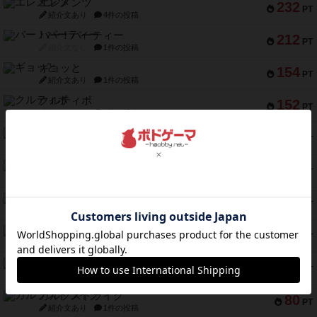
エレメンツ
232
PT
紹介文あり
4件の投稿
バー！パーティー
212
PT
紹介文なし
1件の投稿
ギョッと
154
PT
紹介文あり
1件の投稿
クルティボ
152
PT
紹介文なし
1件の投稿
ブラヴェスト
140
PT
紹介文なし
1件の投稿
ドブル：ポケットモンスター
122
PT
紹介文あり
4件の投稿
ジャンヌ・ダルク-オルレアン ドロー＆ライト
118
PT
紹介文なし
5件の投稿
ファースト・イン・フライト
94
PT
紹介文あり
3件の投稿
ダイススローン
88
PT
紹介文なし
1件の投稿
ガルフストライク
80
PT
紹介文あり
1件の投稿