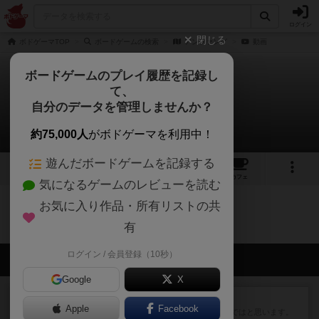
ログイン
閉じる
ボドゲーマTOP
ボードゲームの検索
アンファング
動画
ボードゲームのプレイ履歴を記録し
て、
アンファング
自分のデータを管理しませんか？
0件の動画
約75,000人
がボドゲーマを利用中！
遊んだボードゲームを記録する
1
1
2
トップ
画像
動画
レビュー
カフェ
気になるゲームのレビューを読む
お気に入り作品・所有リストの共
アンファングのトップに戻る
有
ログイン / 会員登録（10秒）
会員の新しい投稿
Google
X
レビュー
スカルキング
Apple
Facebook
とにかく楽しい！最高のゲームではと思います。