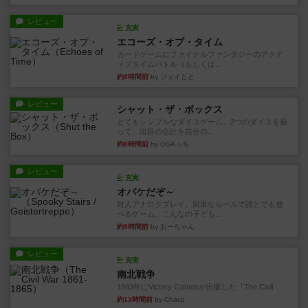
レビュー
充実
エコーズ・オブ・タイム
カードゲームにファイナルファンタジーのアクテ
ィブタイムバトル（もしくは...
約8時間前
by ジェイとと
レビュー
シャット・ザ・ボックス
とてもシンプルなダイスゲーム。2つのダイスを振
って、出目の合計を自分の...
約8時間前
by OSAっち
レビュー
充実
オバケだぞ～
対人アナログプレイ。簡単なルールで誰とでも遊
べるゲーム。こんなの子ども...
約9時間前
by おーちゃん
レビュー
充実
南北戦争
1983年にVictory Gamesが出版した『The Civil ...
約13時間前
by Chaco