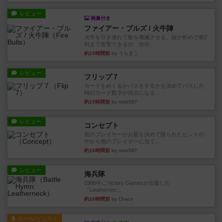
レビュー
画像付き
ファイアー・ブルズ / 火牛陣
火牛を引き連れて敵を殲滅させる。縦か斜めで前2
列まで攻撃できるが、自分...
約15時間前
by うらまこ
レビュー
フリップ７
カードをめくるかパスをするかを決めてパスした
時のカード数字が得点になる...
約15時間前
by mob567
レビュー
コンセプト
親のプレイヤーがお題を決めて限られたヒントの
中から他のプレイヤーに当て...
約16時間前
by mob567
レビュー
海兵隊
1988年にVictory Gamesが出版した
『Leathernec...
約16時間前
by Chaco
ルール/インスト