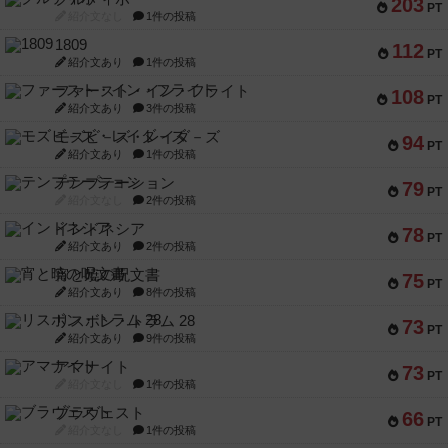
203
PT
紹介文なし
1件の投稿
1809
112
PT
紹介文あり
1件の投稿
ファースト・イン・フライト
108
PT
紹介文あり
3件の投稿
モズビ－ズ・レイダ－ズ
94
PT
紹介文あり
1件の投稿
テンプテーション
79
PT
紹介文なし
2件の投稿
インドネシア
78
PT
紹介文あり
2件の投稿
宵と暁の呪文書
75
PT
紹介文あり
8件の投稿
リスボン・トラム 28
73
PT
紹介文あり
9件の投稿
アマナイト
73
PT
紹介文なし
1件の投稿
ブラヴェスト
66
PT
紹介文なし
1件の投稿