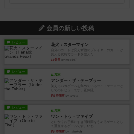
会員の新しい投稿
レビュー
花火：スターマイン
自分のカードは見えず他のプレイヤーのカードが
見える状態でカードを教えた...
15分前
by mob567
レビュー
充実
アンダー・ザ・テーブラー
笑えるバカゲームを集めているライトゲーマーと
してのレビューです。正体隠...
約3時間前
by toyota
レビュー
充実
ワン・トゥ・ファイブ
とにかくお手軽にすき間時間をうめるゲームとし
て重宝するゲームです。いわ...
約4時間前
by nabekoh