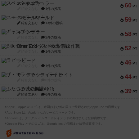
スペクタキュラー
60
PT
紹介文なし
1件の投稿
スモールワールド
59
PT
紹介文あり
13件の投稿
ギャンブラー
58
PT
紹介文なし
2件の投稿
Bitter End ブタペスト救出作戦
52
PT
紹介文なし
1件の投稿
ラピード
46
PT
紹介文なし
1件の投稿
ザ・フラッフィー・ライト
44
PT
紹介文なし
0件の投稿
ふたつの城の物語
39
PT
紹介文あり
6件の投稿
※Apple、Apple のロゴ は、米国および他の国々で登録されたApple Inc.の商標です。
※App Store は、Apple Inc.のサービスマークです。
※Android は、グーグル インコーポレイテッドの商標または登録商標です。
※Google Play とそのロゴは、Google Inc.の商標または登録商標です。