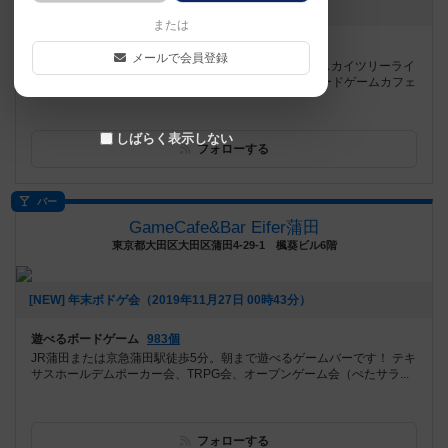
お知らせはありません
または
遊べるボードゲーム
501個
メールで会員登録
ボードゲームカフェ🐝ヤツカノアソビバ🐝です。東武スカイツリーライ
ン草加駅より徒歩10分/オープン！ #ボードゲーム #ボードゲームカフェ
しばらく表示しない
フォローする
バー
GameCafe&Bar Eifer蒲田
東京都大田区大田区蒲田4-29-1 楓葵ビル6階
[NEW] 年末ボドゲ会（2019年11月27日 00時43分）
遊べるボードゲーム
983個
JR蒲田または京急蒲田駅徒歩5分。朝まで遊べるゲームバーです！ テキ
サスホールデムポーカー会、TRPG会、オープンゲーム会（ぺたサラ...
フォローする