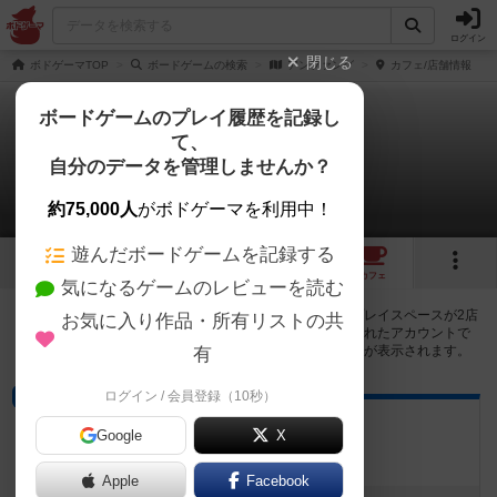
ログイン
閉じる
ボドゲーマTOP
ボードゲームの検索
アンファング
カフェ/店舗情報
ボードゲームのプレイ履歴を記録し
て、
アンファング
自分のデータを管理しませんか？
2店のカフェ/スペースが提供中
約75,000人
がボドゲーマを利用中！
遊んだボードゲームを記録する
1
1
2
トップ
画像
動画
レビュー
カフェ
気になるゲームのレビューを読む
アンファングで遊ぶことができるボードゲームカフェ・プレイスペースが2店
お気に入り作品・所有リストの共
登録されています。公開プロフィールの都道府県が設定されたアカウントで
ログインすると、同じ都道府県内の店舗に絞り込むボタンが表示されます。
有
ログイン / 会員登録（10秒）
ボードゲームカフェ
ヤツカノアソビバ
Google
X
埼玉県草加市氷川町40-1
Apple
Facebook