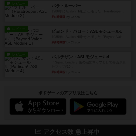
レビュー
パラトルーパー
1986年にAvalon Hill社が出版した『Paratrooper...
約2時間前
by Chaco
レビュー
ビヨンド・バロー：ASLモジュール1
1985年にAvalon Hill社が出版した『Beyond Valo...
約2時間前
by Chaco
レビュー
パルチザン：ASLモジュール4
『Squad Leader』用の追加マップとして発売され
たマップ#10...
約2時間前
by Chaco
ボドゲーマのアプリ版はこちら
アクセス数 急上昇中