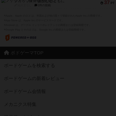
フリップ７：復讐心とともに
37
PT
紹介文なし
2件の投稿
※Apple、Apple のロゴ は、米国および他の国々で登録されたApple Inc.の商標です。
※App Store は、Apple Inc.のサービスマークです。
※Android は、グーグル インコーポレイテッドの商標または登録商標です。
※Google Play とそのロゴは、Google Inc.の商標または登録商標です。
ボドゲーマTOP
ボードゲームを検索する
ボードゲームの新着レビュー
ボードゲーム会情報
メカニクス特集