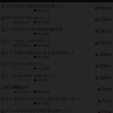
リワイルド：サウスアメリカ
552
PT
紹介文なし
2件の投稿
マーケットフレッシュ
170
PT
紹介文あり
1件の投稿
ファイアー・ブルズ / 火牛陣
141
PT
紹介文なし
1件の投稿
ワン・トゥ・ファイブ
122
PT
紹介文あり
1件の投稿
トランスオリエント・エクスプレス
119
PT
紹介文なし
1件の投稿
フラットアイアン
118
PT
紹介文なし
2件の投稿
エコーズ・オブ・タイム
118
PT
紹介文なし
8件の投稿
南北戦争
79
PT
紹介文あり
1件の投稿
キャプテン・フリップ：イスラ・ボンバ
72
PT
紹介文なし
2件の投稿
メメントオンラインタクティクス
70
PT