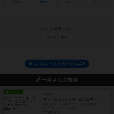
興味あり
経験あり
お気に入り
持ってる
ログイン/会員登録でコメント
ログインする
エンシェントナレッジのトップに戻る
一斗さんの投稿
レビュー
充実
ザ・ヴェイル・オブ・エタニティ
簡単な説明 70種類のユニークな召喚獣を手なづ
け、召喚し、コンボを構築...
2年弱前
の投稿