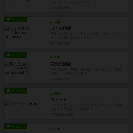
ダイスを取って支払いコスト...
約3年前
の投稿
レビュー
充実
ぼくの構築
簡単な説明 まずドラフトパートで次のビルドパ
ートで建築する建物をドラフ...
約3年前
の投稿
レビュー
充実
花の三国志
簡単な説明 8属性（各4枚）5色（色ごとに枚数
が違う）32枚のカードで...
約3年前
の投稿
レビュー
充実
フォート
ガキ大将？になって友達の力を借りて秘密基地
を作るお手軽なデッキ構築ゲ...
3年以上前
の投稿
レビュー
充実