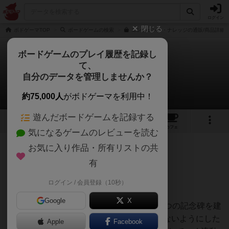
ログイン
閉じる
ボドゲーマTOP
ボードゲームの検索
エンシェント・ナレッジの通販/商品詳細
ボードゲームのプレイ履歴を記録し
て、
エンシェントナレッジ
自分のデータを管理しませんか？
一斗さんのレビュー
約75,000人
がボドゲーマを利用中！
遊んだボードゲームを記録する
3
1
22
トップ
画像
動画
レビュー
カフェ
気になるゲームのレビューを読む
お気に入り作品・所有リストの共
668名
2名
0
2年弱前
有
ログイン / 会員登録（10秒）
簡単な説明
Google
X
過去に流れていく6つの時代に最大2つずつの記念碑を建
ててその能力を駆使して知識を取りこぼさないようにした
Apple
Facebook