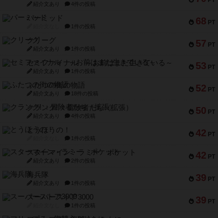
紹介文あり
4件の投稿
パーミッド
68
PT
紹介文なし
1件の投稿
クリーグ
57
PT
紹介文あり
1件の投稿
セミファイナル ～お前はまだ生きている～
53
PT
紹介文あり
1件の投稿
ふたつの街の物語
52
PT
紹介文あり
18件の投稿
クランク! ：冒険者たち（拡張）
50
PT
紹介文あり
4件の投稿
とうほうの！
42
PT
紹介文なし
1件の投稿
スターマイン・ラミー ポケット
42
PT
紹介文あり
2件の投稿
海兵隊
39
PT
紹介文あり
1件の投稿
スーパーストア3000
39
PT
紹介文なし
1件の投稿