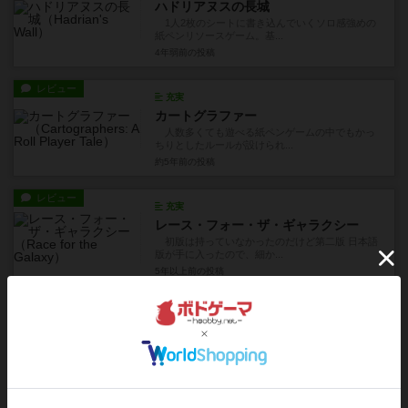
ハドリアヌスの長城
1人2枚のシートに書き込んでいくソロ感強めの
紙ペンリソースゲーム。基...
4年弱前
の投稿
レビュー
充実
カートグラファー
人数多くても遊べる紙ペンゲームの中でもかっ
ちりとしたルールが設けられ...
約5年前
の投稿
レビュー
充実
レース・フォー・ザ・ギャラクシー
初版は持っていなかったのだけど第二版 日本語
版が手に入ったので、細か...
5年以上前
の投稿
レビュー
充実
プエルトリコ：DX
いわゆるプエルトリコの10周年記念版。拡張の
建物が同梱されたり、ボー...
5年以上前
の投稿