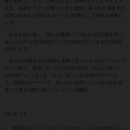
果を処理し、すべての時代を左に1時代すべてスライドさ
せる。知識トークンが乗ったまま遺跡に送られた場合その
知識は失われた(学ばれなかった)知識として減点の対象に
なる。
以上を繰り返し、誰かが遺跡に7つ以上の記念碑を送り
込んだら3つの技術列のうち1の技術の列1つをを2の技術
の列にする。
誰かが14枚以上記念碑を遺跡に送ったらそのラウンドで
ゲーム終了。遺跡になった記念碑の得点、TL上に残った
記念碑1つにつき1点、TL上に残った記念碑のボーナス
点、技術のボーナス点、失われた知識1つにつき-1点を加
算して最も点数の高いプレイヤーの勝利。
いいところ
時限制のエンジンビルドをいかにしゃぶるかが楽しい