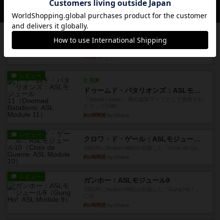
会員の新しい投稿
レビュー
カタン
神ゲー
6分前
by アプー
レビュー
充実
ドゥームド・バタリオンズ：ASLモジュール11
『Squad Leader』用の追加マップとして発売され
たマップの#9...
約1時間前
by Chaco
レビュー
クロワ・ド・ゲール：ASLモジュール10
1992年にAvalon Hill社が出版した『Croix de Gu...
約1時間前
by Chaco
レビュー
ガンホー：ASLモジュール9
1992年にAvalon Hill社が出版した『Gung Ho！』
に付...
約1時間前
by Chaco