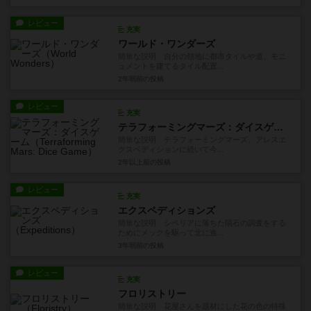
レビュー
充実
ワールド・ワンダーズ
簡単な説明 自分の領地に都市タイルや道、モニ
ュメントを建てるタイル配置...
2年弱前
の投稿
レビュー
充実
テラフォーミングマーズ：ダイスゲーム
簡単な説明 テラフォーミングマーズ、アレスエ
クスペディションに続いて今...
2年以上前
の投稿
レビュー
充実
エクスペディションズ
簡単な説明 シベリアに落ちた隕石の調査をする
ためにメックを駆って北に進...
3年弱前
の投稿
レビュー
充実
フロリストリー
簡単な説明 花屋さんを題材にした花の色の特殊