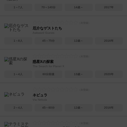
1～7人
70～140分
14歳～
2017年
厄介なゲストたち
Awkward Guests
1～8人
45～75分
12歳～
2016年
惑星Xの探索
The Search for Planet X
1～4人
60分前後
13歳～
2020年
ネビュラ
Via Nebula
2～4人
45～60分
12歳～
2016年