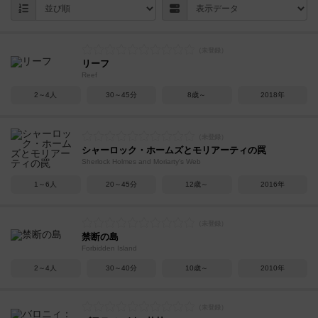
リーフ
Reef
2～4人
30～45分
8歳～
2018年
シャーロック・ホームズとモリアーティの罠
Sherlock Holmes and Moriarty's Web
1～6人
20～45分
12歳～
2016年
禁断の島
Forbidden Island
2～4人
30～40分
10歳～
2010年