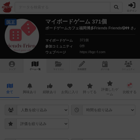
ログイン
マイボードゲーム 371個
国王
ボードゲームカフェ福岡博多Friends Friends🎲👫 さん
371個
マイボードゲーム
0件
参加コミュニティ
https://bgc-f.com
ウェブページ
トップ
ゲーム一覧
マイリスト
投稿履歴
ボ
ドゲ
会
コミュニティ
評価したゲ
全て
興味あり
経験あり
お気に入り
持ってる
比較する
ーム