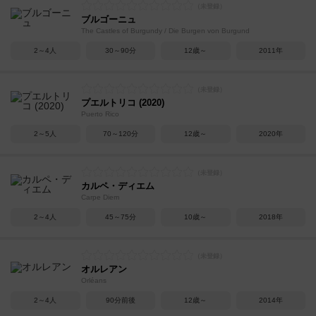
ブルゴーニュ
The Castles of Burgundy / Die Burgen von Burgund
2～4人
30～90分
12歳～
2011年
プエルトリコ (2020)
Puerto Rico
2～5人
70～120分
12歳～
2020年
カルペ・ディエム
Carpe Diem
2～4人
45～75分
10歳～
2018年
オルレアン
Orléans
2～4人
90分前後
12歳～
2014年