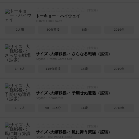
トーキョー・ハイウェイ
TOKYO HIGHWAY
2人用
30分前後
8歳～
2016年
サイズ -大鎌戦役-：さらなる戦場（拡張）
Scythe: Promo Cards Set
1～5人
115分前後
14歳～
2019年
サイズ -大鎌戦役-：予期せぬ遭遇（拡張）
Scythe Encounters
1～7人
90～115分
14歳～
2018年
サイズ -大鎌戦役-：風に舞う策謀（拡張）
Scythe: The Wind Gambit