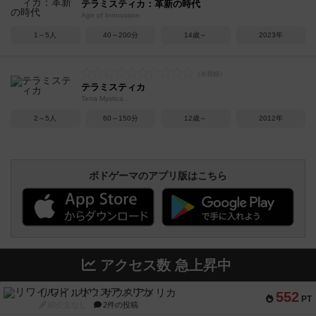
テラミスティカ：革新の時代
Age of Innovation
1～5人
40～200分
14歳～
2023年
テラミスティカ
Terra Mystica
2～5人
60～150分
12歳～
2012年
ボドゲーマのアプリ版はこちら
アクセス数 急上昇中
リワイルド：サウスアメリカ
552
PT
紹介文なし
2件の投稿