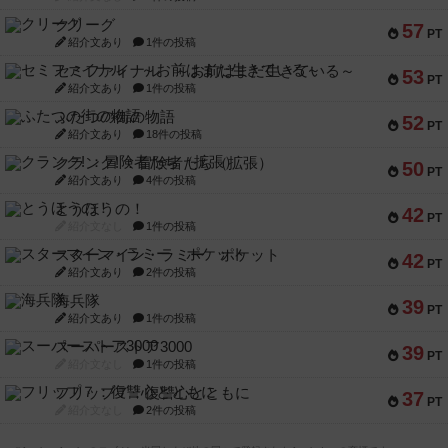
クリーグ
57
PT
紹介文あり
1件の投稿
セミファイナル ～お前はまだ生きている～
53
PT
紹介文あり
1件の投稿
ふたつの街の物語
52
PT
紹介文あり
18件の投稿
クランク! ：冒険者たち（拡張）
50
PT
紹介文あり
4件の投稿
とうほうの！
42
PT
紹介文なし
1件の投稿
スターマイン・ラミー ポケット
42
PT
紹介文あり
2件の投稿
海兵隊
39
PT
紹介文あり
1件の投稿
スーパーストア3000
39
PT
紹介文なし
1件の投稿
フリップ７：復讐心とともに
37
PT
紹介文なし
2件の投稿