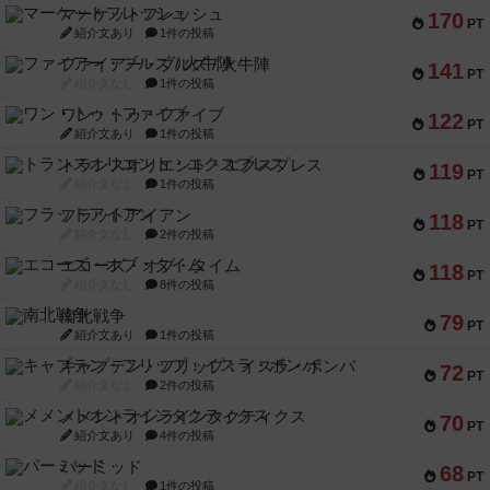
マーケットフレッシュ
170
PT
紹介文あり
1件の投稿
ファイアー・ブルズ / 火牛陣
141
PT
紹介文なし
1件の投稿
ワン・トゥ・ファイブ
122
PT
紹介文あり
1件の投稿
トランスオリエント・エクスプレス
119
PT
紹介文なし
1件の投稿
フラットアイアン
118
PT
紹介文なし
2件の投稿
エコーズ・オブ・タイム
118
PT
紹介文なし
8件の投稿
南北戦争
79
PT
紹介文あり
1件の投稿
キャプテン・フリップ：イスラ・ボンバ
72
PT
紹介文なし
2件の投稿
メメントオンラインタクティクス
70
PT
紹介文あり
4件の投稿
パーミッド
68
PT
紹介文なし
1件の投稿