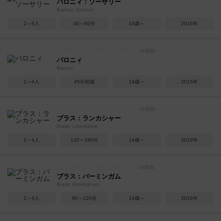
バロニィ：ソーサリー
Barony: Sorcery
2～5人
40～60分
14歳～
2016年
バロニィ
Barony
2～4人
45分前後
14歳～
2015年
ブラス：ランカシャー
Brass: Lancashire
2～4人
120～180分
14歳～
2018年
ブラス：バーミンガム
Brass: Birmingham
2～4人
60～120分
14歳～
2018年