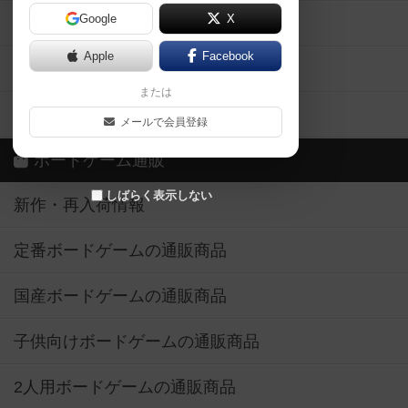
Google
X
ボドとも・会員一覧
Apple
Facebook
ボードゲーム業界コラム
または
ボドゲーマご利用案内
メールで会員登録
ボードゲーム通販
しばらく表示しない
新作・再入荷情報
定番ボードゲームの通販商品
国産ボードゲームの通販商品
子供向けボードゲームの通販商品
2人用ボードゲームの通販商品