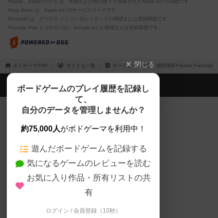
※Apple、Apple のロゴ は、米国および他の国々で登録されたApple Inc.の商標です。
※App Store は、Apple Inc.のサービスマークです。
※Android は、グーグル インコーポレイテッドの商標または登録商標です。
※Google Play とそのロゴは、Google Inc.の商標または登録商標です。
閉じる
ボドゲーマTOP
ボドとも一覧
ボードゲームカフェ福岡博多Friends Friends🎲
ボドゲーマTOP
ボードゲームのプレイ履歴を記録し
て、
ボードゲームを検索する
自分のデータを管理しませんか？
約75,000人
がボドゲーマを利用中！
ボードゲームの新着レビュー
遊んだボードゲームを記録する
ボードゲーム会情報
気になるゲームのレビューを読む
お気に入り作品・所有リストの共
メカニクス特集
有
掲示板・トピックス
ログイン / 会員登録（10秒）