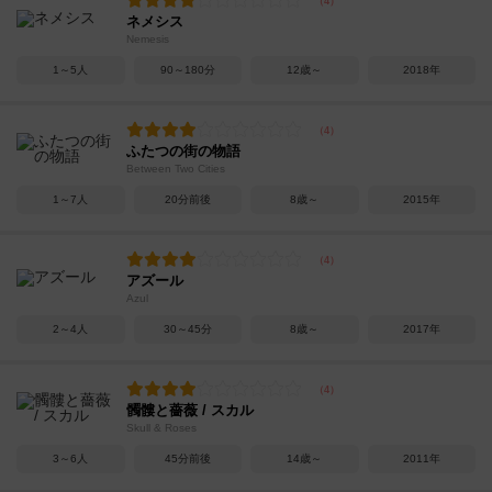
ネメシス
Nemesis
1～5人
90～180分
12歳～
2018年
ふたつの街の物語
Between Two Cities
1～7人
20分前後
8歳～
2015年
アズール
Azul
2～4人
30～45分
8歳～
2017年
髑髏と薔薇 / スカル
Skull & Roses
3～6人
45分前後
14歳～
2011年