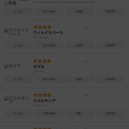
It's a Wonderful World: Corruption & Ascension
1～7人
30～45分
14歳～
2020年
ワイルドスペース
Wild Space
1～5人
15～40分
10歳～
2020年
ギズモ
Gizmos
2～4人
40～50分
14歳～
2018年
スカルキング
Skull King
2～8人
30分前後
8歳～
2023年