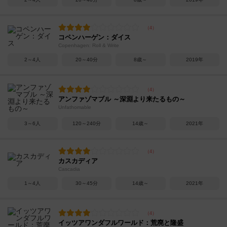
コペンハーゲン：ダイス
Copenhagen: Roll & Write
2～4人
20～40分
8歳～
2019年
アンファゾマブル ～深淵より来たるもの～
Unfathomable
3～6人
120～240分
14歳～
2021年
カスカディア
Cascadia
1～4人
30～45分
14歳～
2021年
イッツアワンダフルワールド：荒廃と隆盛