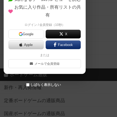
掲示板・トピックス
ログイン / 会員登録（10秒）
Google
X
ボドとも・会員一覧
Apple
Facebook
ボードゲーム業界コラム
または
ボドゲーマご利用案内
メールで会員登録
ボードゲーム通販
しばらく表示しない
新作・再入荷情報
定番ボードゲームの通販商品
国産ボードゲームの通販商品
子供向けボードゲームの通販商品