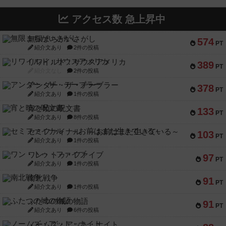
無限まちがいさがし
574
PT
紹介文あり
2件の投稿
リワイルド：サウスアメリカ
389
PT
紹介文なし
2件の投稿
アンダー・ザ・テーブラー
378
PT
紹介文あり
1件の投稿
宵と暁の呪文書
133
PT
紹介文あり
8件の投稿
セミファイナル ～お前はまだ生きている～
103
PT
紹介文あり
1件の投稿
ワン・トゥ・ファイブ
97
PT
紹介文あり
1件の投稿
南北戦争
91
PT
紹介文あり
1件の投稿
ふたつの城の物語
91
PT
紹介文あり
6件の投稿
ノームズ・アット・ナイト
88
PT
紹介文なし
1件の投稿
マーリン
76
PT
紹介文あり
6件の投稿