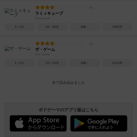
ラミィキューブ
Rummikub
2～4人
10～30分
8歳～
1980年
ザ・ゲーム
The Game
1～5人
15～20分
8歳～
2015年
ボドゲーマのアプリ版はこちら
アクセス数 急上昇中