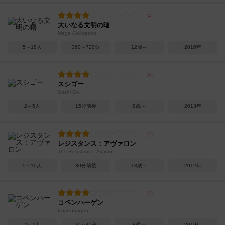
大いなる文明の曙
Mega Civilization
5～18人
360～720分
12歳～
2016年
スシゴー
Sushi Go!
2～5人
15分前後
8歳～
2013年
レジスタンス：アヴァロン
The Resistance: Avalon
5～10人
30分前後
13歳～
2012年
コペンハーゲン
Copenhagen
2～4人
20～40分
8歳～
2019年