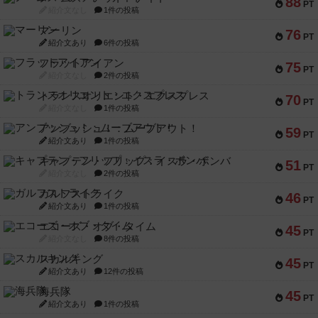
フラットアイアン
75
PT
紹介文なし
2件の投稿
トランスオリエント・エクスプレス
70
PT
紹介文なし
1件の投稿
アンブッシュ！：ムーブアウト！
59
PT
紹介文あり
1件の投稿
キャプテン・フリップ：イスラ・ボンバ
51
PT
紹介文なし
2件の投稿
ガルフストライク
46
PT
紹介文あり
1件の投稿
エコーズ・オブ・タイム
45
PT
紹介文なし
8件の投稿
スカルキング
45
PT
紹介文あり
12件の投稿
海兵隊
45
PT
紹介文あり
1件の投稿
Bitter End ブタペスト救出作戦
45
PT
紹介文なし
1件の投稿
ドコジャン
42
PT