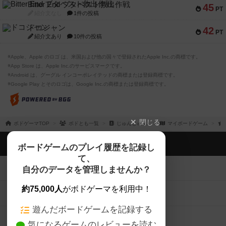
紹介文あり
10件の投稿
※Apple、Apple のロゴ は、米国および他の国々で登録されたApple Inc.の商標です。
※App Store は、Apple Inc.のサービスマークです。
※Android は、グーグル インコーポレイテッドの商標または登録商標です。
※Google Play とそのロゴは、Google Inc.の商標または登録商標です。
閉じる
ボドゲーマTOP
ボドとも一覧
じゅんじゅん♪
マイボードゲーム
ボドゲーマTOP
ボードゲームのプレイ履歴を記録し
て、
ボードゲームを検索する
自分のデータを管理しませんか？
約75,000人
がボドゲーマを利用中！
ボードゲームの新着レビュー
遊んだボードゲームを記録する
ボードゲーム会情報
気になるゲームのレビューを読む
お気に入り作品・所有リストの共
メカニクス特集
有