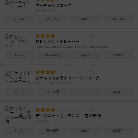
マーチャンツコーヴ
Merchants Cove
1～4人
45～75分
14歳～
2020年
ロビンソン・クルーソー
Robinson Crusoe: Adventures on the Cursed Island
1～4人
60～120分
14歳～
2012年
チケットトゥライド：ニューヨーク
Ticket to Ride: New York
2～4人
10～15分
－
2018年
ディズニー・ヴィランズ ―悪の勝利―
Villainous
2～6人
50分前後
10歳～
2018年