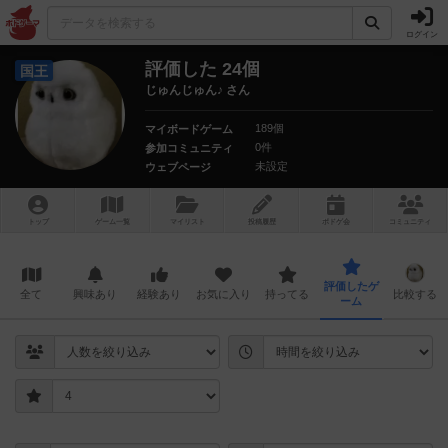
ログイン
評価した 24個
国王
じゅんじゅん♪ さん
189個
マイボードゲーム
0件
参加コミュニティ
未設定
ウェブページ
トップ
ゲーム一覧
マイリスト
投稿履歴
ボ
ドゲ
会
コミュニティ
評価したゲ
全て
興味あり
経験あり
お気に入り
持ってる
比較する
ーム