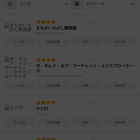
まちがいさがし開発課
Make the Difference
2～5人
20分前後
7歳～
2022年
ザ・ギルド・オブ・マーチャント・エクスプローラー
ズ
The Guild of Merchant Explorers
1～4人
45分前後
14歳～
2022年
クク21
Cucco 21
5～12人
30分前後
6歳～
2012年