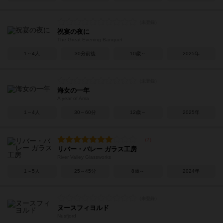
祝宴の夜に
The Great Evening Banquet
1～4人
30分前後
10歳～
2025年
海女の一年
A year of Ama
1～4人
30～60分
12歳～
2025年
リバー・バレー ガラス工房
River Valley Glassworks
1～5人
25～45分
8歳～
2024年
ヌースフィヨルド
Nusfjord