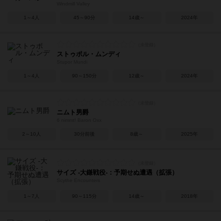
Windmill Valley
1～4人
45～90分
14歳～
2024年
ストゥポル・ムンディ
Stupor Mundi
1～4人
90～150分
12歳～
2024年
ニムト男爵
6 nimmt! Baron Oxx
2～10人
30分前後
8歳～
2025年
サイズ -大鎌戦役-：予期せぬ遭遇（拡張）
Scythe Encounters
1～7人
90～115分
14歳～
2018年