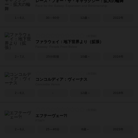
レース・フォー・ザ・ギャラクシー：拡大の輪舞
Race for the Galaxy: Expansion and Brinkmanship
1～6人
30～60分
12歳～
2022年
ファラウェイ：地下世界より（拡張）
Faraway: People From Below
2～7人
25分前後
10歳～
2024年
コンコルディア：ヴィーナス
Concordia Venus
2～6人
－
12歳～
2018年
エフテーヴェー?!
FTW?!
2～6人
25～40分
8歳～
2023年