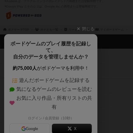
※Android は、グーグル インコーポレイテッドの商標または登録商標です。
※Google Play とそのロゴは、Google Inc.の商標または登録商標です。
閉じる
ボドゲーマTOP
ボドとも一覧
リーゼンドルフ
マイボードゲーム
ボドゲーマTOP
ボードゲームのプレイ履歴を記録し
て、
ボードゲームを検索する
自分のデータを管理しませんか？
約75,000人
がボドゲーマを利用中！
ボードゲームの新着レビュー
遊んだボードゲームを記録する
ボードゲーム会情報
気になるゲームのレビューを読む
お気に入り作品・所有リストの共
メカニクス特集
有
掲示板・トピックス
ログイン / 会員登録（10秒）
Google
X
ボドとも・会員一覧