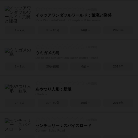
イッツアワンダフルワールド：荒廃と隆盛
It's a Wonderful World: Corruption & Ascension
1～7人
30～45分
14歳～
2020年
ウミガメの島
Die heisse Schlacht am kalten Buffet / Mahé
2～7人
20分前後
6歳～
2014年
あやつり人形：新版
Citadels
2～8人
30～60分
10歳～
2016年
センチュリー：スパイスロード
Century: Spice Road