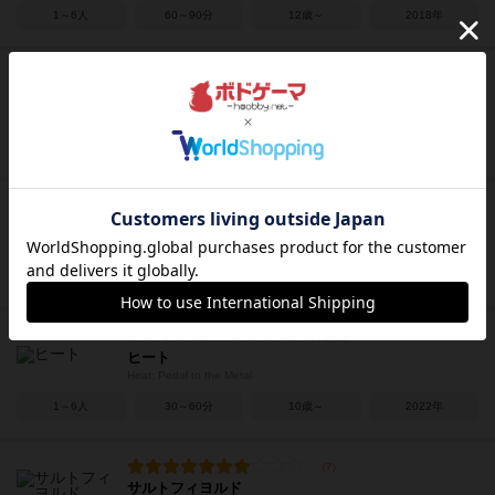
1～6人
60～90分
12歳～
2018年
電力会社 充電完了！
Power Grid: Recharged
2～6人
120分前後
12歳～
2004年
ファラウェイ
Faraway
2～6人
15～30分
10歳～
2023年
ヒート
Heat: Pedal to the Metal
1～6人
30～60分
10歳～
2022年
サルトフィヨルド