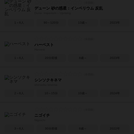
デューン 砂の惑星：インペリウム 反乱
Dune: Imperium – Uprising
1～6人
90～120分
13歳～
2023年
ハーベスト
Harvest
1～6人
20分前後
8歳～
2023年
シンソクキネマ
shinsoku kinema
2～6人
10～15分
10歳～
2024年
ニゴイチ
Nigoichi
3～6人
30分前後
8歳～
2022年