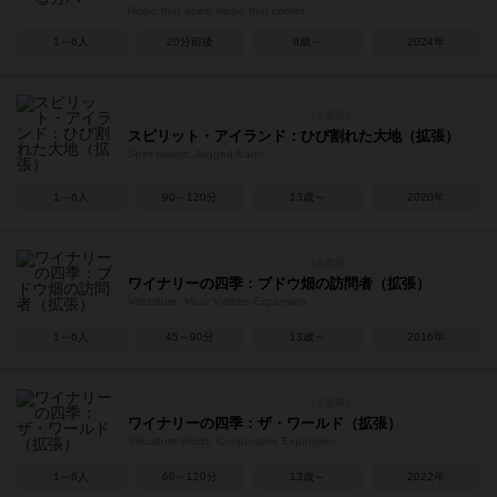
Hippo that goes, hippo that comes
1～6人
20分前後
8歳～
2024年
スピリット・アイランド：ひび割れた大地（拡張）
Spirit Island: Jagged Earth
1～6人
90～120分
13歳～
2020年
ワイナリーの四季：ブドウ畑の訪問者（拡張）
Viticulture: Moor Visitors Expansion
1～6人
45～90分
13歳～
2016年
ワイナリーの四季：ザ・ワールド（拡張）
Viticulture World: Cooperative Expansion
1～6人
60～120分
13歳～
2022年