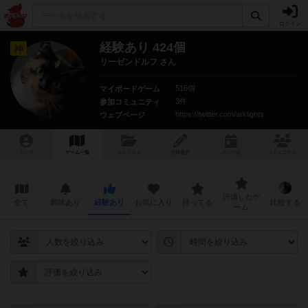
ログイン
経験あり 424個
神
リーゼンドルフ さん
516個
マイボードゲーム
3件
参加コミュニティ
https://twitter.com/arklights
ウェブページ
トップ
ゲーム一覧
マイリスト
投稿履歴
ボ
ドゲ
会
コミュニティ
評価したゲ
全て
興味あり
経験あり
お気に入り
持ってる
比較する
ーム