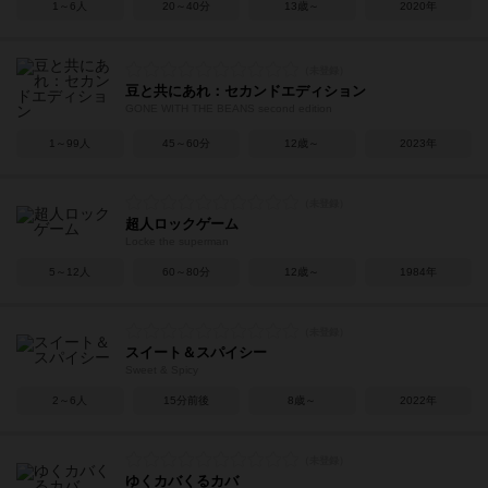
1～6人
20～40分
13歳～
2020年
豆と共にあれ：セカンドエディション
GONE WITH THE BEANS second edition
1～99人
45～60分
12歳～
2023年
超人ロックゲーム
Locke the superman
5～12人
60～80分
12歳～
1984年
スイート＆スパイシー
Sweet & Spicy
2～6人
15分前後
8歳～
2022年
ゆくカバくるカバ