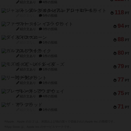
紹介文あり
4件の投稿
ジャンヌ・ダルク-オルレアン ドロー＆ライト
118
PT
紹介文なし
5件の投稿
ファースト・イン・フライト
94
PT
紹介文あり
3件の投稿
ダイススローン
88
PT
紹介文なし
1件の投稿
ガルフストライク
80
PT
紹介文あり
1件の投稿
モズビ－ズ・レイダ－ズ
79
PT
紹介文あり
1件の投稿
リー対グラント
77
PT
紹介文あり
1件の投稿
ブレーキング・アウェイ
75
PT
紹介文あり
4件の投稿
ザ・フラッド
71
PT
紹介文なし
1件の投稿
※Apple、Apple のロゴ は、米国および他の国々で登録されたApple Inc.の商標です。
※App Store は、Apple Inc.のサービスマークです。