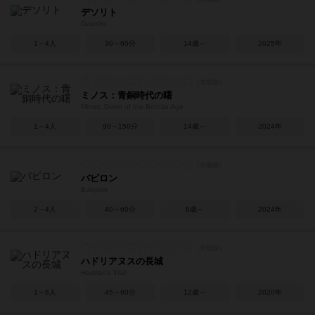
デソリト
Desolito
1～4人
30～60分
14歳～
2025年
ミノス：青銅時代の曙
Minos: Dawn of the Bronze Age
1～4人
90～150分
14歳～
2024年
バビロン
Babylon
2～4人
40～60分
8歳～
2024年
ハドリアヌスの長城
Hadrian's Wall
1～6人
45～60分
12歳～
2020年