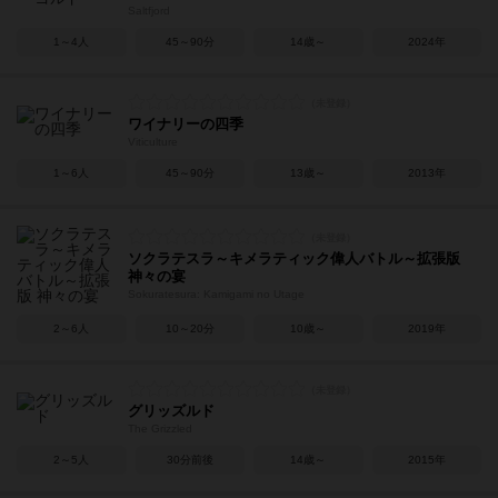
Saltfjord
1～4人
45～90分
14歳～
2024年
ワイナリーの四季
Viticulture
1～6人
45～90分
13歳～
2013年
ソクラテスラ～キメラティック偉人バトル～拡張版
神々の宴
Sokuratesura: Kamigami no Utage
2～6人
10～20分
10歳～
2019年
グリッズルド
The Grizzled
2～5人
30分前後
14歳～
2015年