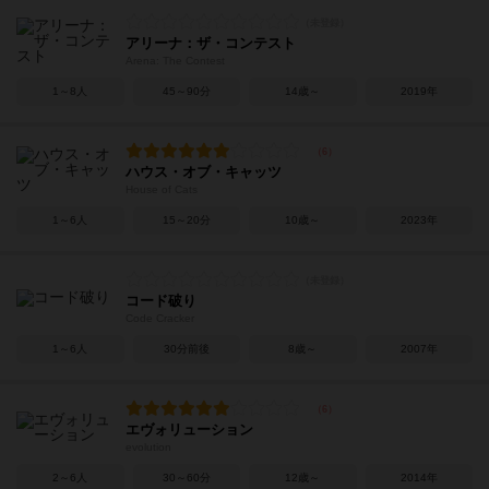
アリーナ：ザ・コンテスト
Arena: The Contest
1～8人
45～90分
14歳～
2019年
ハウス・オブ・キャッツ
House of Cats
1～6人
15～20分
10歳～
2023年
コード破り
Code Cracker
1～6人
30分前後
8歳～
2007年
エヴォリューション
evolution
2～6人
30～60分
12歳～
2014年