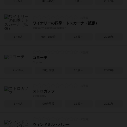
2～5人
30～45分
8歳～
2017年
ワイナリーの四季：トスカーナ（拡張）
Tuscany Essential Edition
1～6人
60～150分
14歳～
2016年
コヨーテ
Coyote
2～10人
30分前後
10歳～
2003年
ストロガノフ
Stroganov
1～4人
90分前後
12歳～
2021年
ウィンドミル・バレー