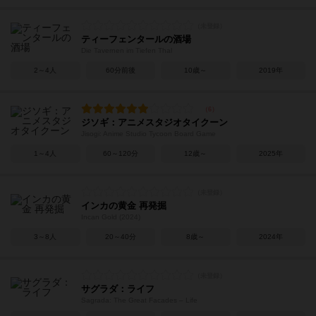
ティーフェンタールの酒場
Die Tavernen im Tiefen Thal
2～4人
60分前後
10歳～
2019年
ジソギ：アニメスタジオタイクーン
Jisogi: Anime Studio Tycoon Board Game
1～4人
60～120分
12歳～
2025年
インカの黄金 再発掘
Incan Gold (2024)
3～8人
20～40分
8歳～
2024年
サグラダ：ライフ
Sagrada: The Great Facades – Life