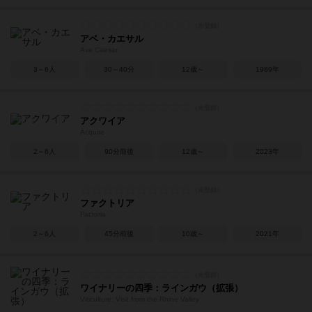
アベ・カエサル
Ave Caesar
3～6人
30～40分
12歳～
1989年
アクワイア
Acquire
2～6人
90分前後
12歳～
2023年
ファクトリア
Factoria
2～6人
45分前後
10歳～
2021年
ワイナリーの四季：ラインガウ（拡張）
Viticulture: Visit from the Rhine Valley