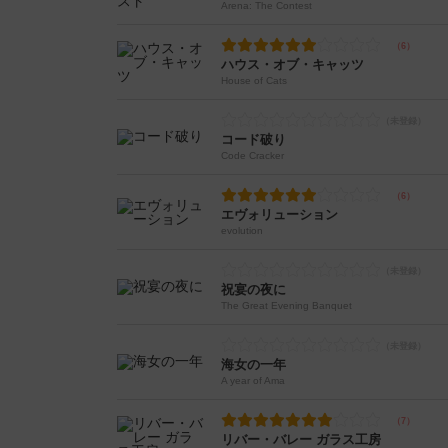
Arena: The Contest
ハウス・オブ・キャッツ
House of Cats
コード破り
Code Cracker
エヴォリューション
evolution
祝宴の夜に
The Great Evening Banquet
海女の一年
A year of Ama
リバー・バレー ガラス工房