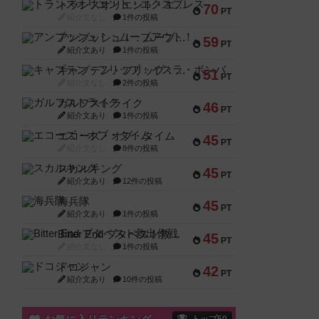
トランスオリエント・エクスプレス
70
PT
紹介文なし
1件の投稿
アンブッシュ！：ムーブアウト！
59
PT
紹介文あり
1件の投稿
キャプテン・フリップ：イスラ・ボンバ
51
PT
紹介文なし
2件の投稿
ガルフストライク
46
PT
紹介文あり
1件の投稿
エコーズ・オブ・タイム
45
PT
紹介文なし
8件の投稿
スカルキング
45
PT
紹介文あり
12件の投稿
海兵隊
45
PT
紹介文あり
1件の投稿
Bitter End ブタペスト救出作戦
45
PT
紹介文なし
1件の投稿
ドコジャン
42
PT
紹介文あり
10件の投稿