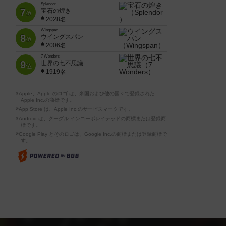
Splendor
7
宝石の煌き
位
2028名
Wingspan
8
ウイングスパン
位
2006名
7 Wonders
9
世界の七不思議
位
1919名
※Apple、Apple のロゴ は、米国および他の国々で登録された
Apple Inc.の商標です。
※App Store は、Apple Inc.のサービスマークです。
※Android は、グーグル インコーポレイテッドの商標または登録商
標です。
※Google Play とそのロゴは、Google Inc.の商標または登録商標で
す。