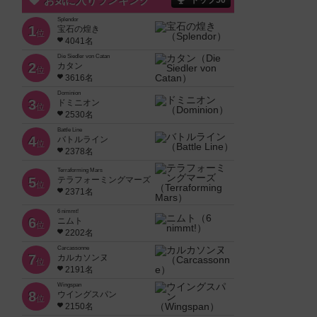
お気に入りランキング
トップ50
Splendor
1
宝石の煌き
位
4041名
Die Siedler von Catan
2
カタン
位
3616名
Dominion
3
ドミニオン
位
2530名
Battle Line
4
バトルライン
位
2378名
Terraforming Mars
5
テラフォーミングマーズ
位
2371名
6 nimmt!
6
ニムト
位
2202名
Carcassonne
7
カルカソンヌ
位
2191名
Wingspan
8
ウイングスパン
位
2150名