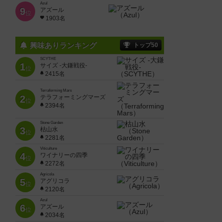
Azul
9
アズール
位
1903名
興味ありランキング
トップ50
SCYTHE
1
サイズ -大鎌戦役-
位
2415名
Terraforming Mars
2
テラフォーミングマーズ
位
2394名
Stone Garden
3
枯山水
位
2281名
Viticulture
4
ワイナリーの四季
位
2272名
Agricola
5
アグリコラ
位
2120名
Azul
6
アズール
位
2034名