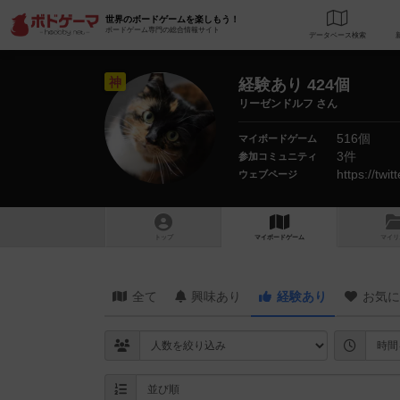
世界のボードゲームを楽しもう！
ボードゲーム専門の総合情報サイト
データベース
検
神
経験あり 424個
リーゼンドルフ さん
516個
マイボードゲーム
3件
参加コミュニティ
https://twit
ウェブページ
トップ
マイボードゲーム
マイリ
全て
興味あり
経験あり
お気に