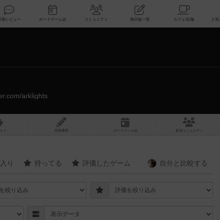
索
新着レビュー
ボードゲーム会
コミュニティ
掲示板一覧
ter.com/arklights
スト
投稿履歴
ボ
ー
ドゲ
ーム
会
参加
コミュニティ
入り
持ってる
評価したゲーム
自分と
比較する