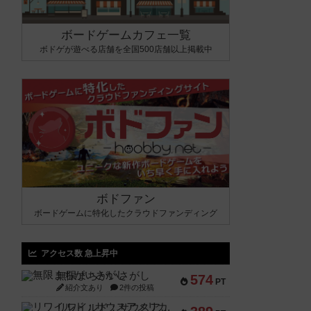
ボードゲームカフェ一覧
ボドゲが遊べる店舗を全国500店舗以上掲載中
ボドファン
ボードゲームに特化したクラウドファンディング
アクセス数 急上昇中
無限まちがいさがし
574
PT
紹介文あり
2件の投稿
リワイルド：サウスアメリカ