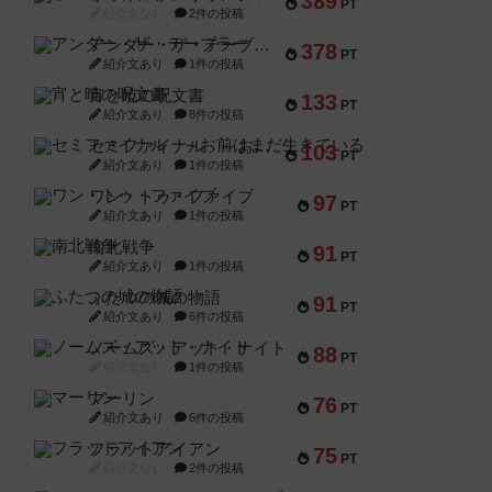
389
PT
紹介文なし
2件の投稿
アンダー・ザ・テーブラー
378
PT
紹介文あり
1件の投稿
宵と暁の呪文書
133
PT
紹介文あり
8件の投稿
セミファイナル ～お前はまだ生きている～
103
PT
紹介文あり
1件の投稿
ワン・トゥ・ファイブ
97
PT
紹介文あり
1件の投稿
南北戦争
91
PT
紹介文あり
1件の投稿
ふたつの城の物語
91
PT
紹介文あり
6件の投稿
ノームズ・アット・ナイト
88
PT
紹介文なし
1件の投稿
マーリン
76
PT
紹介文あり
6件の投稿
フラットアイアン
75
PT
紹介文なし
2件の投稿