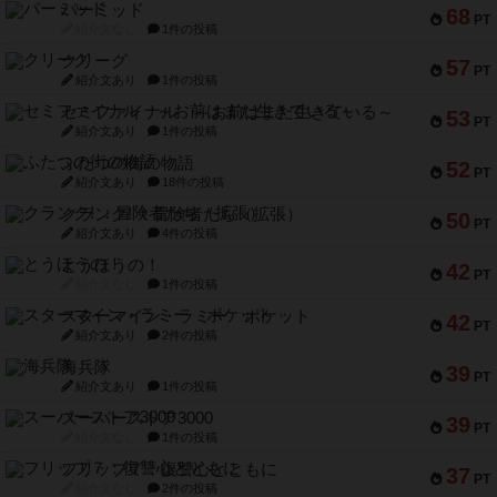
パーミッド
68
PT
紹介文なし
1件の投稿
クリーグ
57
PT
紹介文あり
1件の投稿
セミファイナル ～お前はまだ生きている～
53
PT
紹介文あり
1件の投稿
ふたつの街の物語
52
PT
紹介文あり
18件の投稿
クランク! ：冒険者たち（拡張）
50
PT
紹介文あり
4件の投稿
とうほうの！
42
PT
紹介文なし
1件の投稿
スターマイン・ラミー ポケット
42
PT
紹介文あり
2件の投稿
海兵隊
39
PT
紹介文あり
1件の投稿
スーパーストア3000
39
PT
紹介文なし
1件の投稿
フリップ７：復讐心とともに
37
PT
紹介文なし
2件の投稿