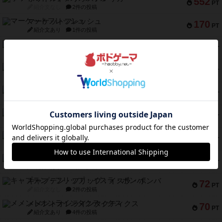
552
PT
紹介文なし
2件の投稿
マーケットフレッシュ
170
PT
紹介文あり
1件の投稿
ファイアー・ブルズ / 火牛陣
141
PT
紹介文なし
1件の投稿
ワン・トゥ・ファイブ
122
PT
紹介文あり
1件の投稿
トランスオリエント・エクスプレス
119
PT
紹介文なし
1件の投稿
フラットアイアン
118
PT
紹介文なし
2件の投稿
エコーズ・オブ・タイム
118
PT
紹介文なし
8件の投稿
南北戦争
79
PT
紹介文あり
1件の投稿
キャプテン・フリップ：イスラ・ボンバ
72
PT
紹介文なし
2件の投稿
メメントオンラインタクティクス
70
PT
紹介文あり
4件の投稿