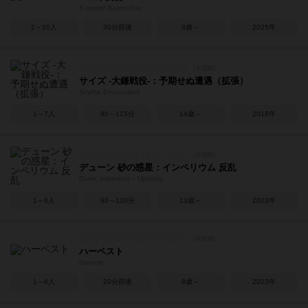
6 nimmt! Baron Oxx
2～10人
30分前後
8歳～
2025年
サイズ -大鎌戦役-：予期せぬ遭遇（拡張）
Scythe Encounters
1～7人
90～115分
14歳～
2018年
デューン 砂の惑星：インペリウム 反乱
Dune: Imperium – Uprising
1～6人
90～120分
13歳～
2023年
ハーベスト
Harvest
1～6人
20分前後
8歳～
2023年