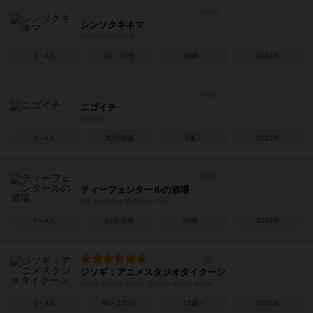
シンソクキネマ
shinsoku kinema
2～6人
10～15分
10歳～
2024年
ニゴイチ
Nigoichi
3～6人
30分前後
8歳～
2022年
ティーフェンタールの酒場
Die Tavernen im Tiefen Thal
2～4人
60分前後
10歳～
2019年
ジソギ：アニメスタジオタイクーン
Jisogi: Anime Studio Tycoon Board Game
1～4人
60～120分
12歳～
2025年