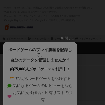
※Apple、Apple のロゴ は、米国および他の国々で登録されたApple Inc.の商標です。
※App Store は、Apple Inc.のサービスマークです。
※Android は、グーグル インコーポレイテッドの商標または登録商標です。
※Google Play とそのロゴは、Google Inc.の商標または登録商標です。
閉じる
ボドゲーマTOP
ボドとも一覧
リーゼンドルフ
マイボードゲーム
ボドゲーマTOP
ボードゲームのプレイ履歴を記録し
て、
ボードゲームを検索する
自分のデータを管理しませんか？
約75,000人
がボドゲーマを利用中！
ボードゲームの新着レビュー
遊んだボードゲームを記録する
ボードゲーム会情報
気になるゲームのレビューを読む
お気に入り作品・所有リストの共
メカニクス特集
有