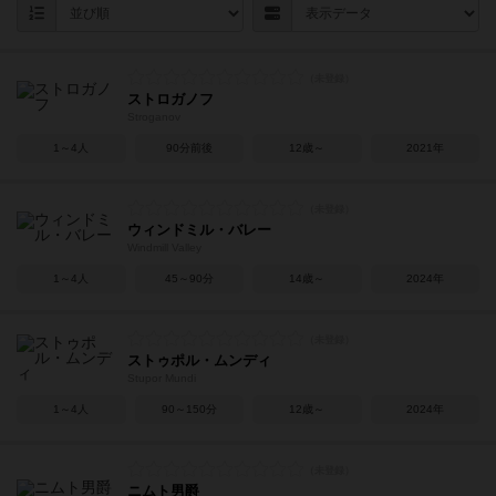
ストロガノフ
Stroganov
1～4人
90分前後
12歳～
2021年
ウィンドミル・バレー
Windmill Valley
1～4人
45～90分
14歳～
2024年
ストゥポル・ムンディ
Stupor Mundi
1～4人
90～150分
12歳～
2024年
ニムト男爵