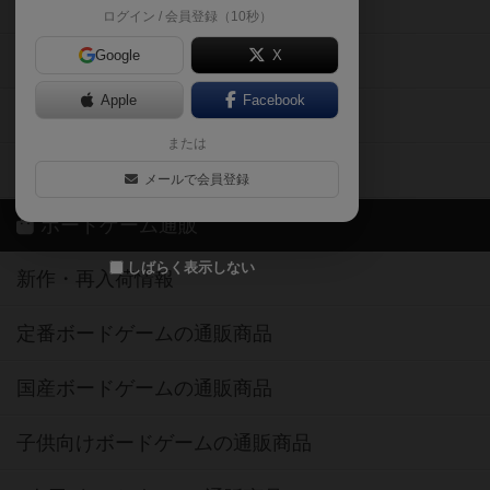
掲示板・トピックス
ログイン / 会員登録（10秒）
Google
X
ボドとも・会員一覧
Apple
Facebook
ボードゲーム業界コラム
または
ボドゲーマご利用案内
メールで会員登録
ボードゲーム通販
しばらく表示しない
新作・再入荷情報
定番ボードゲームの通販商品
国産ボードゲームの通販商品
子供向けボードゲームの通販商品