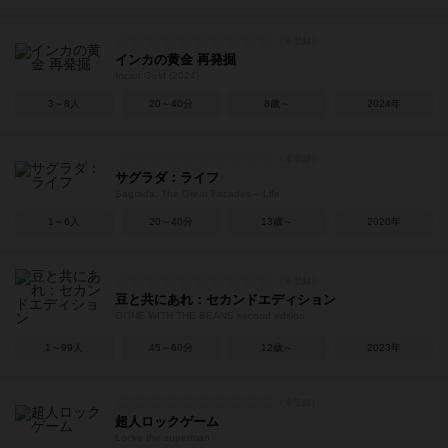
インカの黄金 再発掘
Incan Gold (2024)
3～8人
20～40分
8歳～
2024年
サグラダ：ライフ
Sagrada: The Great Facades – Life
1～6人
20～40分
13歳～
2020年
豆と共にあれ：セカンドエディション
GONE WITH THE BEANS second edition
1～99人
45～60分
12歳～
2023年
超人ロックゲーム
Locke the superman