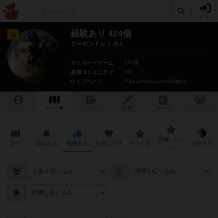
ログイン
経験あり 424個
神
リーゼンドルフ さん
516個
マイボードゲーム
3件
参加コミュニティ
https://twitter.com/arklights
ウェブページ
トップ
ゲーム一覧
マイリスト
投稿履歴
ボ
ドゲ
会
コミュニティ
評価したゲ
全て
興味あり
経験あり
お気に入り
持ってる
比較する
ーム