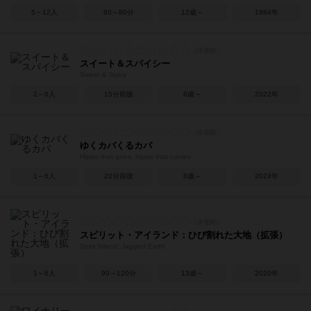
5～12人
60～80分
12歳～
1984年
スイート＆スパイシー
Sweet & Spicy
2～6人
15分前後
8歳～
2022年
ゆくカバくるカバ
Hippo that goes, hippo that comes
1～6人
20分前後
8歳～
2024年
スピリット・アイランド：ひび割れた大地（拡張）
Spirit Island: Jagged Earth
1～6人
90～120分
13歳～
2020年