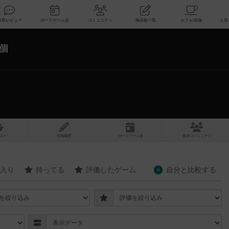
索
新着レビュー
ボードゲーム会
コミュニティ
掲示板一覧
1個
スト
投稿履歴
ボ
ー
ドゲ
ーム
会
参加
コミュニティ
入り
持ってる
評価したゲーム
自分と
比較する