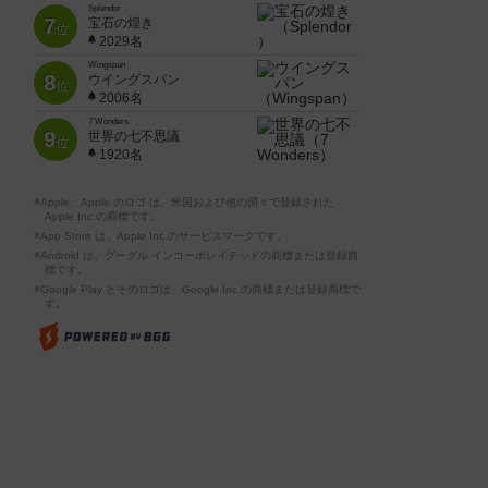
Splendor
7
宝石の煌き
位
2029名
Wingspan
8
ウイングスパン
位
2006名
7 Wonders
9
世界の七不思議
位
1920名
※Apple、Apple のロゴ は、米国および他の国々で登録された
Apple Inc.の商標です。
※App Store は、Apple Inc.のサービスマークです。
※Android は、グーグル インコーポレイテッドの商標または登録商
標です。
※Google Play とそのロゴは、Google Inc.の商標または登録商標で
す。