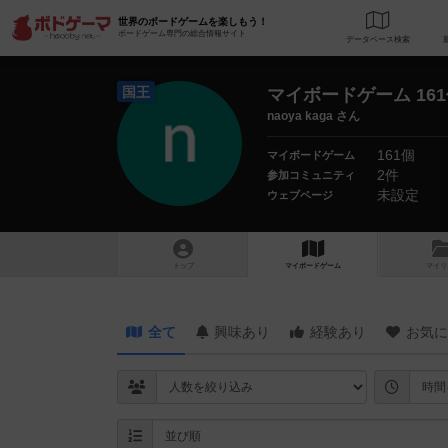
世界のボードゲームを楽しもう！
ボードゲーム専門の総合情報サイト
データベース
検
国王
マイボードゲーム 16
naoya kaga さん
161個
マイボードゲーム
2件
参加コミュニティ
未設定
ウェブページ
トップ
マイボードゲーム
マイリ
全て
興味あり
経験あり
お気に