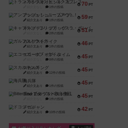
トランスオリエント・エクスプレス
70
PT
紹介文なし
1件の投稿
アンブッシュ！：ムーブアウト！
59
PT
紹介文あり
1件の投稿
キャプテン・フリップ：イスラ・ボンバ
51
PT
紹介文なし
2件の投稿
ガルフストライク
46
PT
紹介文あり
1件の投稿
エコーズ・オブ・タイム
45
PT
紹介文なし
8件の投稿
スカルキング
45
PT
紹介文あり
12件の投稿
海兵隊
45
PT
紹介文あり
1件の投稿
Bitter End ブタペスト救出作戦
45
PT
紹介文なし
1件の投稿
ドコジャン
42
PT
紹介文あり
10件の投稿