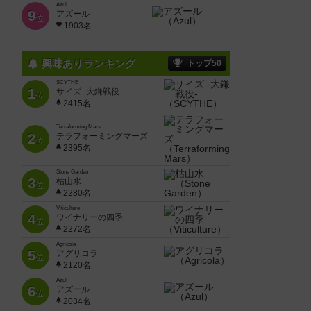
Azul
9
アズール
位
1903名
興味ありランキング
トップ50
SCYTHE
1
サイズ -大鎌戦役-
位
2415名
Terraforming Mars
2
テラフォーミングマーズ
位
2395名
Stone Garden
3
枯山水
位
2280名
Viticulture
4
ワイナリーの四季
位
2272名
Agricola
5
アグリコラ
位
2120名
Azul
6
アズール
位
2034名