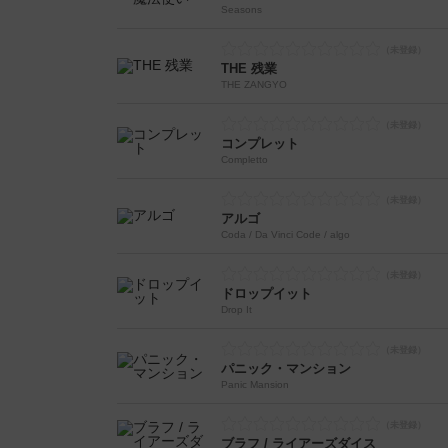
Seasons
THE 残業
THE ZANGYO
コンプレット
Completto
アルゴ
Coda / Da Vinci Code / algo
ドロップイット
Drop It
パニック・マンション
Panic Mansion
ブラフ / ライアーズダイス