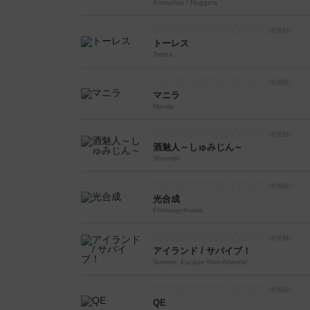
Armadöra / Nuggets
トーレス
Torres
マニラ
Manila
酒魅人～しゅみじん～
Shumijin
光合成
Photosynthesis
アイランド / サバイブ！
Survive: Escape from Atlantis!
QE