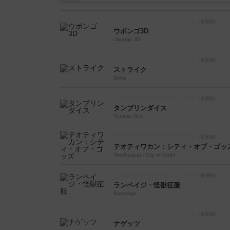
ウボンゴ3D
Ubongo 3D
ストライク
Strike
タンブリンダイス
Tumblin-Dice
テオティワカン：シティ・オブ・ゴッ
Teotihuacan: City of Gods
ランペイジ・怪獣征服
Rampage
ナゲッツ