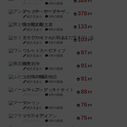
389
PT
紹介文なし
2件の投稿
アンダー・ザ・テーブラー
378
PT
紹介文あり
1件の投稿
宵と暁の呪文書
133
PT
紹介文あり
8件の投稿
セミファイナル ～お前はまだ生きている～
103
PT
紹介文あり
1件の投稿
ワン・トゥ・ファイブ
97
PT
紹介文あり
1件の投稿
南北戦争
91
PT
紹介文あり
1件の投稿
ふたつの城の物語
91
PT
紹介文あり
6件の投稿
ノームズ・アット・ナイト
88
PT
紹介文なし
1件の投稿
マーリン
76
PT
紹介文あり
6件の投稿
フラットアイアン
75
PT
紹介文なし
2件の投稿