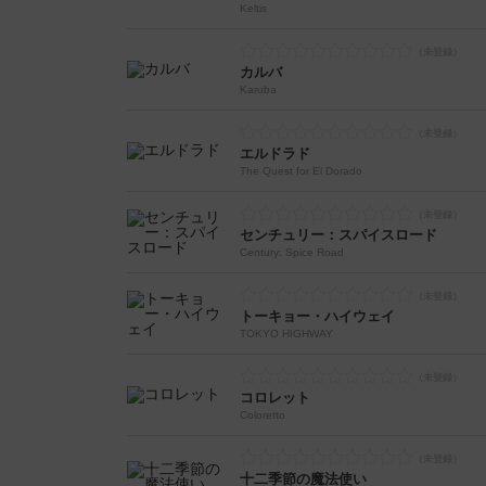
Keltis
カルバ
Karuba
エルドラド
The Quest for El Dorado
センチュリー：スパイスロード
Century: Spice Road
トーキョー・ハイウェイ
TOKYO HIGHWAY
コロレット
Coloretto
十二季節の魔法使い