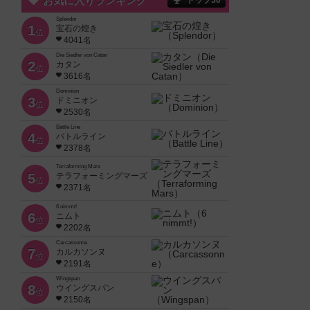
お気に入りランキング
トップ50
Splendor
1
宝石の煌き
位
4041名
Die Siedler von Catan
2
カタン
位
3616名
Dominion
3
ドミニオン
位
2530名
Battle Line
4
バトルライン
位
2378名
Terraforming Mars
5
テラフォーミングマーズ
位
2371名
6 nimmt!
6
ニムト
位
2202名
Carcassonne
7
カルカソンヌ
位
2191名
Wingspan
8
ウイングスパン
位
2150名