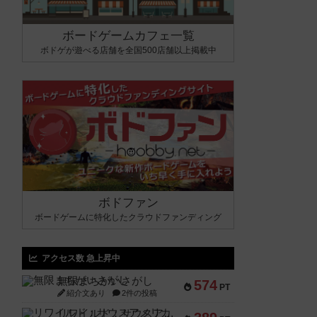
ボードゲームカフェ一覧
ボドゲが遊べる店舗を全国500店舗以上掲載中
ボドファン
ボードゲームに特化したクラウドファンディング
アクセス数 急上昇中
無限まちがいさがし
574
PT
紹介文あり
2件の投稿
リワイルド：サウスアメリカ