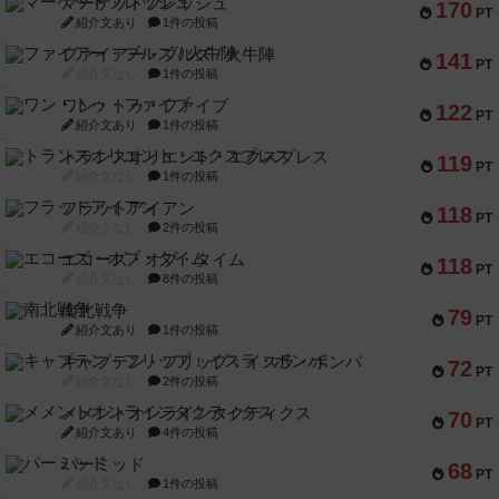
マーケットフレッシュ
170
PT
紹介文あり
1件の投稿
ファイアー・ブルズ / 火牛陣
141
PT
紹介文なし
1件の投稿
ワン・トゥ・ファイブ
122
PT
紹介文あり
1件の投稿
トランスオリエント・エクスプレス
119
PT
紹介文なし
1件の投稿
フラットアイアン
118
PT
紹介文なし
2件の投稿
エコーズ・オブ・タイム
118
PT
紹介文なし
8件の投稿
南北戦争
79
PT
紹介文あり
1件の投稿
キャプテン・フリップ：イスラ・ボンバ
72
PT
紹介文なし
2件の投稿
メメントオンラインタクティクス
70
PT
紹介文あり
4件の投稿
パーミッド
68
PT
紹介文なし
1件の投稿