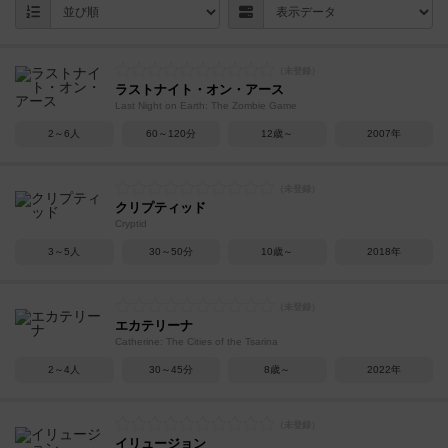
ラストナイト・オン・アース
Last Night on Earth: The Zombie Game
2～6人
60～120分
12歳～
2007年
クリプティッド
Cryptid
3～5人
30～50分
10歳～
2018年
エカテリーナ
Catherine: The Cities of the Tsarina
2～4人
30～45分
8歳～
2022年
イリュージョン