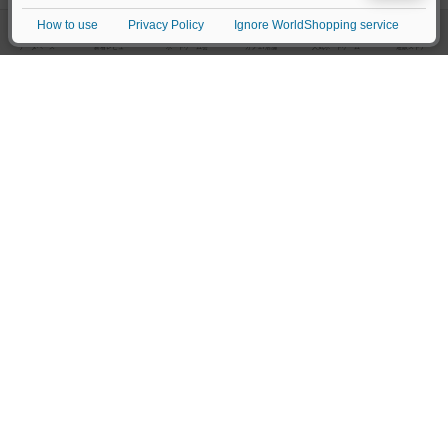
※App Store は、Apple Inc.のサービスマークです。
※Android は、グーグル インコーポレイテッドの商標または登録商標です。
※Google Play とそのロゴは、Google Inc.の商標または登録商標です。
閉じる
ボドゲーマTOP
ボドとも一覧
コマムー
マイボードゲーム
興味
ボドゲーマTOP
ボードゲームのプレイ履歴を記録し
て、
ボードゲームを検索する
自分のデータを管理しませんか？
約75,000人
がボドゲーマを利用中！
ボードゲームの新着レビュー
遊んだボードゲームを記録する
ボードゲーム会情報
気になるゲームのレビューを読む
お気に入り作品・所有リストの共
メカニクス特集
有
掲示板・トピックス
ログイン / 会員登録（10秒）