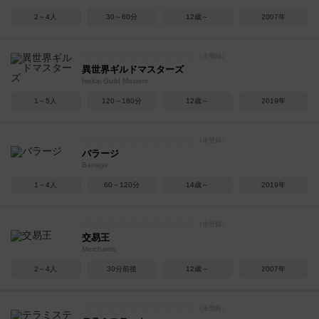
2～4人
30～60分
12歳～
2007年
異世界ギルドマスターズ
Isekai Guild Masters
1～5人
120～180分
12歳～
2019年
バラージ
Barrage
1～4人
60～120分
14歳～
2019年
交易王
Merchants
2～4人
30分前後
12歳～
2007年