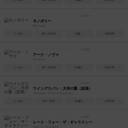
モノポリー
Monopoly
2～8人
60～180分
8歳～
1933年
アーク・ノヴァ
Ark Nova
1～4人
90～150分
14歳～
2021年
ウイングスパン：大洋の翼（拡張）
Wingspan: Oceania Expansion
1～5人
40～70分
10歳～
2020年
レース・フォー・ザ・ギャラクシー
Race for the Galaxy