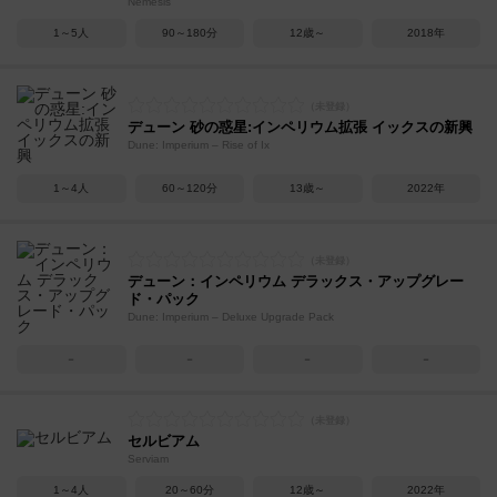
Nemesis
1～5人
90～180分
12歳～
2018年
デューン 砂の惑星:インペリウム拡張 イックスの新興
Dune: Imperium – Rise of Ix
1～4人
60～120分
13歳～
2022年
デューン：インペリウム デラックス・アップグレー
ド・パック
Dune: Imperium – Deluxe Upgrade Pack
－
－
－
－
セルビアム
Serviam
1～4人
20～60分
12歳～
2022年