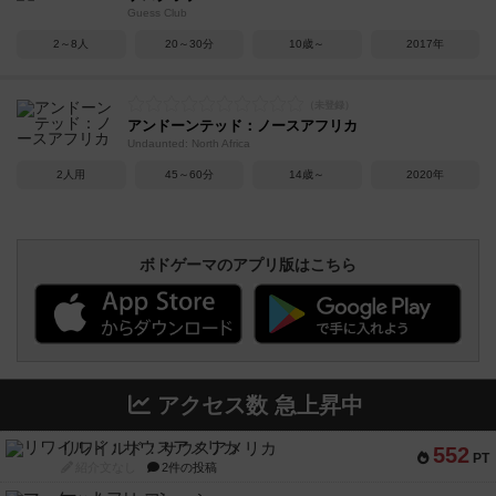
Guess Club
2～8人
20～30分
10歳～
2017年
アンドーンテッド：ノースアフリカ
Undaunted: North Africa
2人用
45～60分
14歳～
2020年
ボドゲーマのアプリ版はこちら
アクセス数 急上昇中
リワイルド：サウスアメリカ
552
PT
紹介文なし
2件の投稿