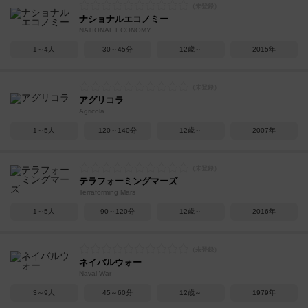
ナショナルエコノミー
NATIONAL ECONOMY
1～4人
30～45分
12歳～
2015年
アグリコラ
Agricola
1～5人
120～140分
12歳～
2007年
テラフォーミングマーズ
Terraforming Mars
1～5人
90～120分
12歳～
2016年
ネイバルウォー
Naval War
3～9人
45～60分
12歳～
1979年