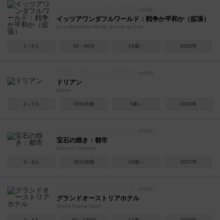
イッツアワンダフルワールド：戦争か平和か（拡張）
It's a Wonderful World: Guerre ou Paix
1～5人
30～60分
14歳～
2020年
ドリアン
Durian
2～7人
20分前後
7歳～
2020年
宝石の煌き：都市
Cities of Splendor
2～4人
30分前後
10歳～
2017年
グランドオーストリアホテル
Grand Austria Hotel
2～4人
60～120分
12歳～
2015年