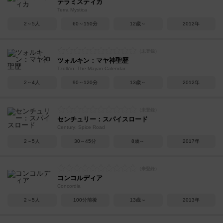
テラミスティカ
Terra Mystica
2～5人
60～150分
12歳～
2012年
ツォルキン：マヤ神聖歴
Tzolk'in: The Mayan Calendar
2～4人
90～120分
13歳～
2012年
センチュリー：スパイスロード
Century: Spice Road
2～5人
30～45分
8歳～
2017年
コンコルディア
Concordia
2～5人
100分前後
13歳～
2013年