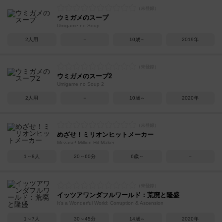
ウミガメのスープ
Umigame no Soup
2人用
－
10歳～
2019年
ウミガメのスープ2
Umigame no Soup 2
2人用
－
10歳～
2020年
めざせ！ミリオンヒットメーカー
Mezase! Million Hit Maker
1～8人
20～60分
6歳～
－
イッツアワンダフルワールド：荒廃と隆盛
It's a Wonderful World: Corruption & Ascension
1～7人
30～45分
14歳～
2020年