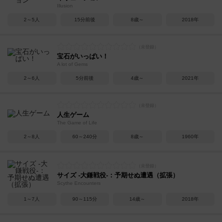
Illusion
2～5人
15分前後
8歳～
2018年
宝石がいっぱい！
A lot of Gems
2～6人
5分前後
4歳～
2021年
人生ゲーム
The Game of Life
2～8人
60～240分
8歳～
1960年
サイズ -大鎌戦役-：予期せぬ遭遇（拡張）
Scythe Encounters
1～7人
90～115分
14歳～
2018年