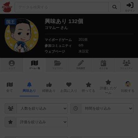
ログイン
興味あり 132個
国王
コマムー さん
201個
マイボードゲーム
6件
参加コミュニティ
未設定
ウェブページ
トップ
ゲーム一覧
マイリスト
投稿履歴
ボ
ドゲ
会
コミュニティ
評価したゲ
全て
興味あり
経験あり
お気に入り
持ってる
比較する
ーム