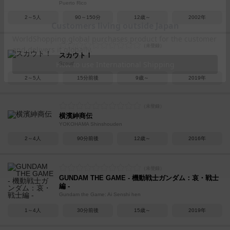
Puerto Rico
2～5人
90～150分
12歳～
2002年
スカウト！
Scout!
2～5人
15分前後
9歳～
2019年
横濱紳商伝
YOKOHAMA Shinshouden
2～4人
90分前後
12歳～
2016年
GUNDAM THE GAME - 機動戦士ガンダム：哀・戦士
編 -
Gundam the Game: Ai Senshi hen
1～4人
30分前後
15歳～
2019年