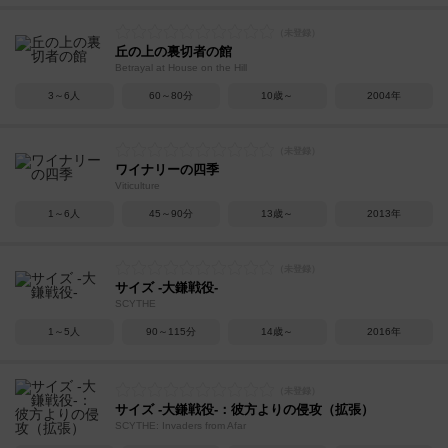
丘の上の裏切者の館
Betrayal at House on the Hill
3～6人
60～80分
10歳～
2004年
ワイナリーの四季
Viticulture
1～6人
45～90分
13歳～
2013年
サイズ -大鎌戦役-
SCYTHE
1～5人
90～115分
14歳～
2016年
サイズ -大鎌戦役-：彼方よりの侵攻（拡張）
SCYTHE: Invaders from Afar