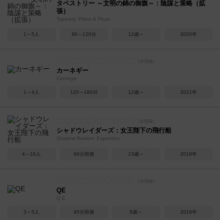
タペストリー ～文明の錦の御旗～：陰謀と策略（拡
張）
Tapestry: Plans & Ploys
1～5人
90～120分
12歳～
2020年
カーネギー
Carnegie
1～4人
120～180分
12歳～
2021年
シャドウレイダーズ：女王陛下の飛行船
Shadow Raiders: Expantion
4～10人
60分前後
13歳～
2019年
QE
Q.E.
3～5人
45分前後
8歳～
2019年