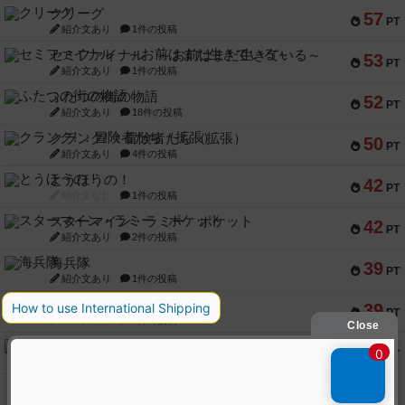
クリーグ
57
PT
紹介文あり
1件の投稿
セミファイナル ～お前はまだ生きている～
53
PT
紹介文あり
1件の投稿
ふたつの街の物語
52
PT
紹介文あり
18件の投稿
クランク! ：冒険者たち（拡張）
50
PT
紹介文あり
4件の投稿
とうほうの！
42
PT
紹介文なし
1件の投稿
スターマイン・ラミー ポケット
42
PT
紹介文あり
2件の投稿
海兵隊
39
PT
紹介文あり
1件の投稿
スーパーストア3000
39
PT
紹介文なし
1件の投稿
フリップ７：復讐心とともに
37
PT
紹介文なし
2件の投稿
※Apple、Apple のロゴ は、米国および他の国々で登録されたApple Inc.の商標です。