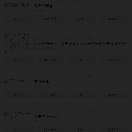
宝石の煌き
Splendor
2～4人
30分前後
10歳～
2014年
ニューヨーク・スライス / ニューヨークスライスピザ
New York Slice
2～6人
30分前後
8歳～
2017年
アズール
Azul
2～4人
30～45分
8歳～
2017年
メモアァール！
Memoarrr!
2～4人
10～20分
8歳～
2017年