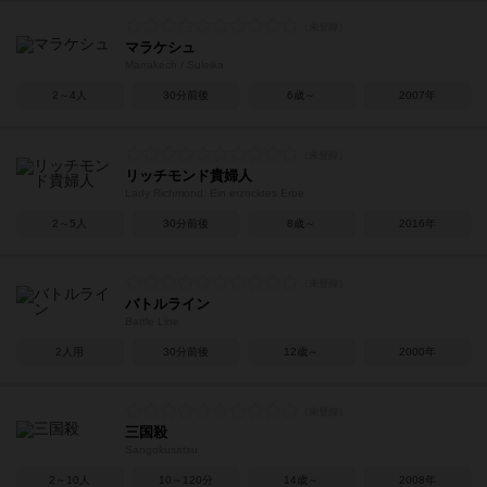
マラケシュ
Marrakech / Suleika
2～4人
30分前後
6歳～
2007年
リッチモンド貴婦人
Lady Richmond: Ein erzocktes Erbe
2～5人
30分前後
8歳～
2016年
バトルライン
Battle Line
2人用
30分前後
12歳～
2000年
三国殺
Sangokusatsu
2～10人
10～120分
14歳～
2008年