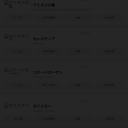
ウミガメの島
Die heisse Schlacht am kalten Buffet / Mahé
2～7人
20分前後
6歳～
2014年
セレスティア
Celestia
2～6人
30分前後
8歳～
2015年
コテージガーデン
Cottage Garden
1～4人
45～60分
8歳～
2016年
ガイスター
Ghosts! / Geister
2人用
15分前後
6歳～
1982年