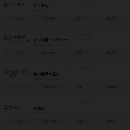
ピクテル
Pictell
3～6人
15～30分
6歳～
2015年
クマ牧場 / ベアパーク
Bärenpark / Bear Park
2～4人
30～45分
8歳～
2017年
私の世界の見方
Wie ich die Welt sehe...
2～9人
30分前後
10歳～
2004年
交易王
Merchants
2～4人
30分前後
12歳～
2007年