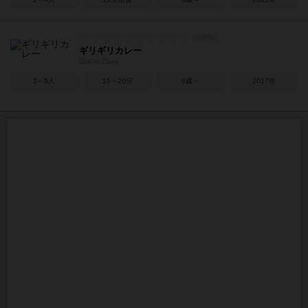
ギリギリカレー
GiriGiri Curry
2～5人
15～20分
8歳～
2017年