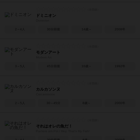
ドミニオン
Dominion
2～4人
30分前後
14歳～
2008年
モダンアート
Modern Art
3～5人
45分前後
10歳～
1992年
カルカソンヌ
Carcassonne
2～5人
30～45分
8歳～
2000年
それはオレの魚だ！
Packeis am Pol / Hey, That's My Fish!
2～4人
20分前後
8歳～
2005年