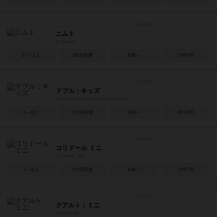
ニムト
6 nimmt!
2～10人
30分前後
8歳～
1994年
ドブル：キッズ
Dobble Kids / Spot it Jr.! Animals
2～6人
15分前後
4歳～
2012年
コリドール ミニ
Quoridor: Mini
2～4人
15分前後
8歳～
1997年
クアルト：ミニ
Quarto Mini