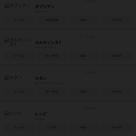
ボブジテン
Bob Jiten
3～8人
30分前後
10歳～
2017年
カルカソンヌJ
Carcassonne J
2～5人
30～45分
8歳～
2016年
カタン
Die Siedler von Catan
3～4人
40～60分
10歳～
1995年
レシピ
Recipe
2～4人
4～5分
4歳～
2014年