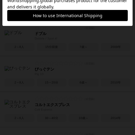
Zooloretto
2～5人
45分前後
8歳～
2007年
ドブル
Dobble / Spot it!
2～8人
15分前後
7歳～
2009年
ぴっぐテン
Pig 10
2～8人
15～20分
6歳～
2010年
コルトエクスプレス
Colt Express
2～6人
30～40分
10歳～
2014年