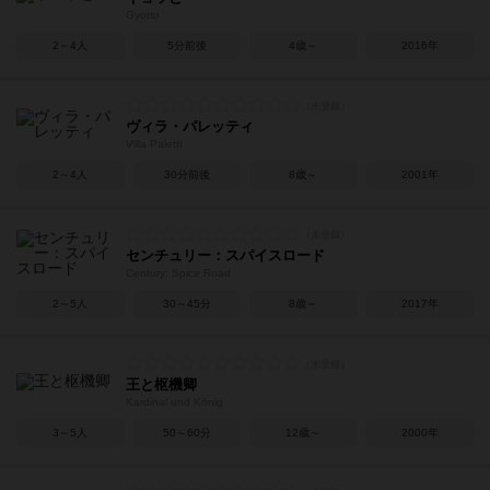
Gyotto
2～4人
5分前後
4歳～
2016年
ヴィラ・パレッティ
Villa Paletti
2～4人
30分前後
8歳～
2001年
センチュリー：スパイスロード
Century: Spice Road
2～5人
30～45分
8歳～
2017年
王と枢機卿
Kardinal und König
3～5人
50～60分
12歳～
2000年