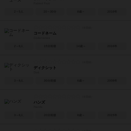
Fabled Fruit
2～5人
20～30分
8歳～
2016年
コードネーム
Codenames
2～8人
15分前後
14歳～
2016年
ディクシット
Dixit
3～8人
30分前後
6歳～
2008年
ハンズ
Hands
3～8人
20分前後
8歳～
2015年