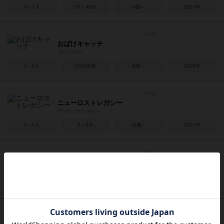
3～7人
20～40分
6歳～
2013年
おばけキャッチ
Ghost Blitz
2～8人
20分前後
8歳～
2010年
ニューロストレガシー
NEW Lost Legacy
2～4人
3～5分
10歳～
2017年
ポイズン
Friday the 13th / Poison
3～6人
30分前後
8歳～
2005年
ズーロレット