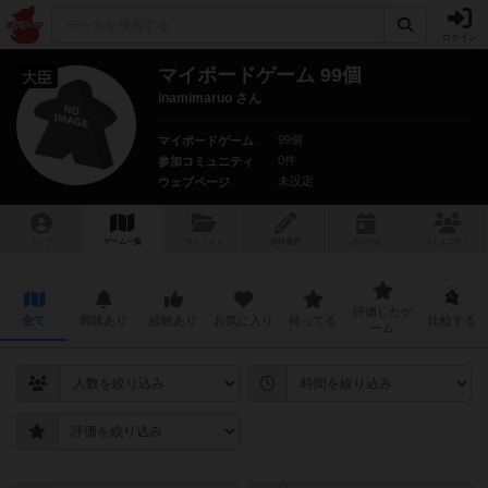
ログイン
マイボードゲーム 99個
大臣
inamimaruo さん
99個
マイボードゲーム
0件
参加コミュニティ
未設定
ウェブページ
トップ
ゲーム一覧
マイリスト
投稿履歴
ボ
ドゲ
会
コミュニティ
評価したゲ
全て
興味あり
経験あり
お気に入り
持ってる
比較する
ーム