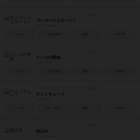
ゴーゴージェラート！
Go Go Gelato!
2～4人
15分前後
6歳～
2017年
インカの黄金
Incan Gold
3～8人
20分前後
8歳～
2006年
ラミィキューブ
Rummikub
2～4人
10～30分
8歳～
1980年
枯山水
Stone Garden