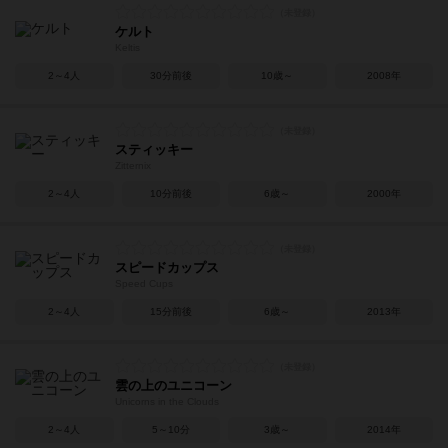
ケルト
Keltis
2～4人
30分前後
10歳～
2008年
スティッキー
Zitternix
2～4人
10分前後
6歳～
2000年
スピードカップス
Speed Cups
2～4人
15分前後
6歳～
2013年
雲の上のユニコーン
Unicorns in the Clouds
2～4人
5～10分
3歳～
2014年