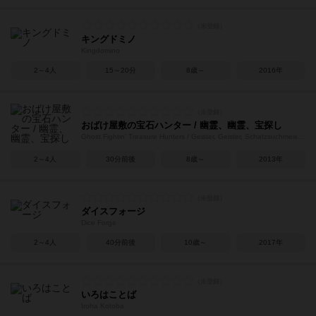
キングドミノ
Kingdomino
2～4人
15～20分
8歳～
2016年
おばけ屋敷の宝石ハンター / 幽霊、幽霊、宝探し
Ghost Fightin' Treasure Hunters / Geister, Geister, Schatzsuchmeister!
2～4人
30分前後
8歳～
2013年
ダイスフォージ
Dice Forge
2～4人
40分前後
10歳～
2017年
いろはことば
Iroha Kotoba