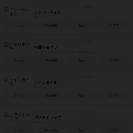
ナンバーナイン
NMBR 9
1～4人
20分前後
8歳～
2017年
穴掘りモグラ
The Mole in the Hole / Die Maulwurf Company
2～4人
45分前後
8歳～
1995年
ナインタイル
Nine Tiles
2～4人
15分前後
6歳～
2015年
ギフトトラップ
Gift Trap
3～8人
60～80分
8歳～
2006年