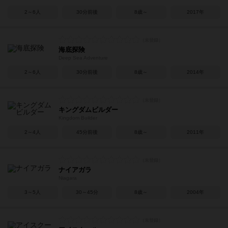
2～6人
30分前後
8歳～
2017年
海底探険
Deep Sea Adventure
2～6人
30分前後
8歳～
2014年
キングダムビルダー
Kingdom Builder
2～4人
45分前後
8歳～
2011年
ナイアガラ
Niagara
3～5人
30～45分
8歳～
2004年