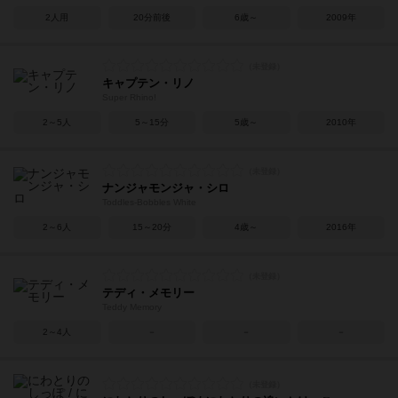
2人用
20分前後
6歳～
2009年
キャプテン・リノ
Super Rhino!
2～5人
5～15分
5歳～
2010年
ナンジャモンジャ・シロ
Toddles-Bobbles White
2～6人
15～20分
4歳～
2016年
テディ・メモリー
Teddy Memory
2～4人
－
－
－