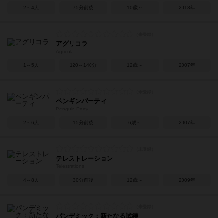
2～4人
75分前後
10歳～
2013年
アグリコラ
Agricola
1～5人
120～140分
12歳～
2007年
ペンギンパーティ
Penguin Party
2～6人
15分前後
6歳～
2007年
テレストレーション
Telestrations
4～8人
30分前後
12歳～
2009年
パンデミック：新たなる試練