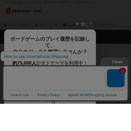
※Google Play とそのロゴは、Google Inc.の商標または登録商標です。
閉じる
ボドゲーマTOP
ボドとも一覧
inamimaruo
マイボードゲーム
ボドゲーマTOP
ボードゲームのプレイ履歴を記録し
て、
ボードゲームを検索する
自分のデータを管理しませんか？
約75,000人
がボドゲーマを利用中！
ボードゲームの新着レビュー
遊んだボードゲームを記録する
ボードゲーム会情報
気になるゲームのレビューを読む
お気に入り作品・所有リストの共
メカニクス特集
有
掲示板・トピックス
ログイン / 会員登録（10秒）
Google
X
ボドとも・会員一覧