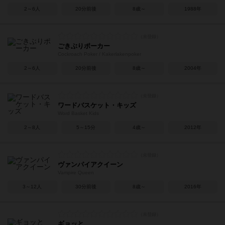
2～6人
20分前後
8歳～
1988年
ごきぶりポーカー
Cockroach Poker / Kakerlakenpoker
2～6人
20分前後
8歳～
2004年
ワードバスケット・キッズ
Word Basket Kids
2～8人
5～15分
4歳～
2012年
ヴァンパイアクイーン
Vampire Queen
3～12人
30分前後
8歳～
2016年
ギョッと