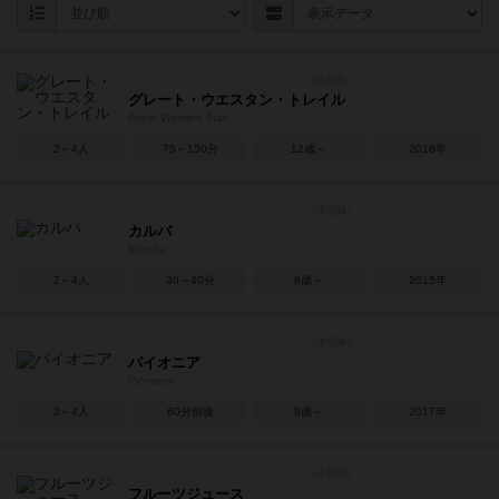
グレート・ウエスタン・トレイル
Great Western Trail
2～4人
75～150分
12歳～
2016年
カルバ
Karuba
2～4人
30～40分
8歳～
2015年
パイオニア
Pioneers
2～4人
60分前後
8歳～
2017年
フルーツジュース