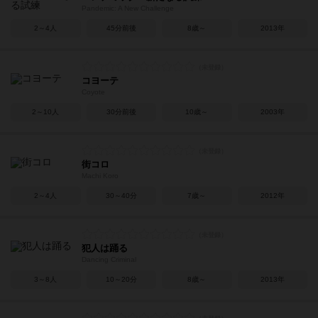
Pandemic: A New Challenge
2～4人
45分前後
8歳～
2013年
コヨーテ
Coyote
2～10人
30分前後
10歳～
2003年
街コロ
Machi Koro
2～4人
30～40分
7歳～
2012年
犯人は踊る
Dancing Criminal
3～8人
10～20分
8歳～
2013年