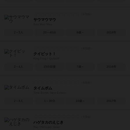
サウマウマウ
Sau Mau Mau
2～5人
20～40分
8歳～
2018年
クイビット！
King Frog / Quibbit!
2～4人
15分前後
7歳～
2016年
タイムボム
Time Bomb: New Edition
2～8人
1～30分
10歳～
2017年
ハゲタカのえじき
Raj / Hol's der Geier