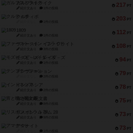
ガルフストライク
217
PT
紹介文あり
1件の投稿
クルティボ
203
PT
紹介文なし
1件の投稿
1809
112
PT
紹介文あり
1件の投稿
ファースト・イン・フライト
108
PT
紹介文あり
3件の投稿
モズビ－ズ・レイダ－ズ
94
PT
紹介文あり
1件の投稿
テンプテーション
79
PT
紹介文なし
2件の投稿
インドネシア
78
PT
紹介文あり
2件の投稿
宵と暁の呪文書
75
PT
紹介文あり
8件の投稿
リスボン・トラム 28
73
PT
紹介文あり
9件の投稿
アマナイト
73
PT
紹介文なし
1件の投稿