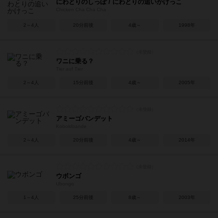
にわとりのしっぽ / にわとりの追いかけっこ
Chicken Cha Cha Cha
2～4人
20分前後
4歳～
1998年
ワニに乗る？
Tier auf Tier
2～4人
15分前後
4歳～
2005年
アミーゴバンデット
Koboldbande
2～4人
20分前後
4歳～
2014年
ウボンゴ
Ubongo
1～4人
25分前後
8歳～
2003年