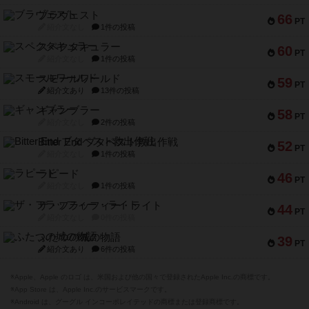
ブラヴェスト
66
PT
紹介文なし
1件の投稿
スペクタキュラー
60
PT
紹介文なし
1件の投稿
スモールワールド
59
PT
紹介文あり
13件の投稿
ギャンブラー
58
PT
紹介文なし
2件の投稿
Bitter End ブタペスト救出作戦
52
PT
紹介文なし
1件の投稿
ラピード
46
PT
紹介文なし
1件の投稿
ザ・フラッフィー・ライト
44
PT
紹介文なし
0件の投稿
ふたつの城の物語
39
PT
紹介文あり
6件の投稿
※Apple、Apple のロゴ は、米国および他の国々で登録されたApple Inc.の商標です。
※App Store は、Apple Inc.のサービスマークです。
※Android は、グーグル インコーポレイテッドの商標または登録商標です。