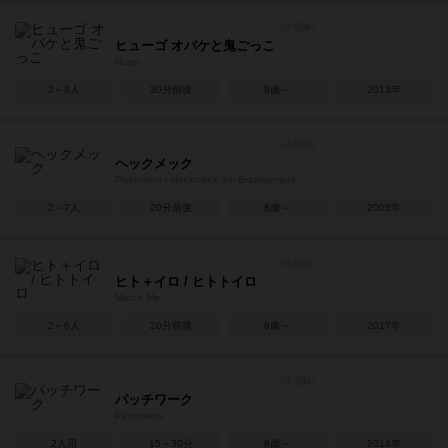
ヒューゴ オバケと鬼ごっこ
Hugo
2～8人
30分前後
8歳～
2013年
ヘックメック
Pickomino / Heckmeck am Bratwurmeck
2～7人
20分前後
8歳～
2005年
ヒト＋イロ / ヒトトイロ
Match Me
2～6人
20分前後
8歳～
2017年
パッチワーク
Patchwork
2人用
15～30分
8歳～
2014年