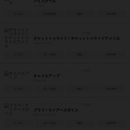
アイスクール
Ice Cool
2～4人
20分前後
6歳～
2016年
チケットトゥライド / チケットトゥライドアメリカ
Ticket to Ride
2～5人
30～60分
8歳～
2004年
キャメルアップ
Camel Up
2～8人
20～30分
8歳～
2014年
ブラフ / ライアーズダイス
Bluff / Liar's Dice
2～6人
15～30分
8歳～
1993年