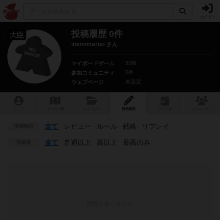
ログイン
投稿履歴 0件
大臣
inamimaruo さん
99個
マイボードゲーム
0件
参加コミュニティ
未設定
ウェブページ
トップ
ゲーム一覧
マイリスト
投稿履歴
ボ
ドゲ
会
コミュニティ
全て
レビュー
ルール
戦略
リプレイ
投稿種別
全て
普通以上
高以上
最高のみ
注目度
投稿がありません