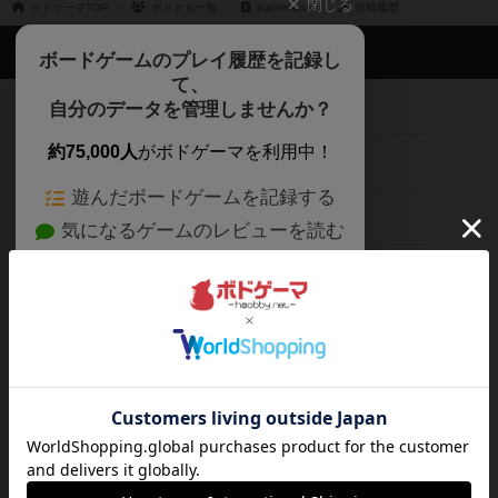
閉じる
ボドゲーマTOP
ボドとも一覧
inamimaruo
投稿履歴
ボドゲーマTOP
ボードゲームのプレイ履歴を記録し
て、
ボードゲームを検索する
自分のデータを管理しませんか？
約75,000人
がボドゲーマを利用中！
ボードゲームの新着レビュー
遊んだボードゲームを記録する
ボードゲーム会情報
気になるゲームのレビューを読む
お気に入り作品・所有リストの共
メカニクス特集
有
掲示板・トピックス
ログイン / 会員登録（10秒）
Google
X
ボドとも・会員一覧
Apple
Facebook
ボードゲーム業界コラム
または
ボドゲーマご利用案内