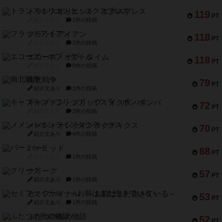
トランスオリエント・エクスプレス
119
PT
紹介文なし
1件の投稿
フラットアイアン
118
PT
紹介文なし
2件の投稿
エコーズ・オブ・タイム
118
PT
紹介文なし
8件の投稿
南北戦争
79
PT
紹介文あり
1件の投稿
キャプテン・フリップ：イスラ・ボンバ
72
PT
紹介文なし
2件の投稿
メメントオンラインタクティクス
70
PT
紹介文あり
4件の投稿
パーミッド
68
PT
紹介文なし
1件の投稿
クリーグ
57
PT
紹介文あり
1件の投稿
セミファイナル ～お前はまだ生きている～
53
PT
紹介文あり
1件の投稿
ふたつの街の物語
52
PT