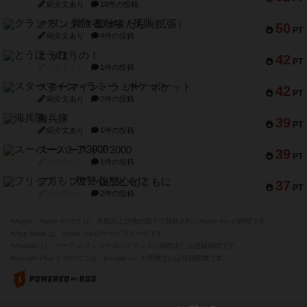
紹介文あり
18件の投稿
クランク! ：冒険者たち（拡張）
50
PT
紹介文あり
4件の投稿
とうほうの！
42
PT
紹介文なし
1件の投稿
スターマイン・ラミー ポケット
42
PT
紹介文あり
2件の投稿
海兵隊
39
PT
紹介文あり
1件の投稿
スーパーストア3000
39
PT
紹介文なし
1件の投稿
フリップ７：復讐心とともに
37
PT
紹介文なし
2件の投稿
※Apple、Apple のロゴ は、米国および他の国々で登録されたApple Inc.の商標です。
※App Store は、Apple Inc.のサービスマークです。
※Android は、グーグル インコーポレイテッドの商標または登録商標です。
※Google Play とそのロゴは、Google Inc.の商標または登録商標です。