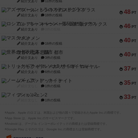
紹介文あり
11件の投稿
アズール：シントラのステンドグラス
48
PT
紹介文あり
18件の投稿
ロシアン・キャンペーン：第5版デラックス
46
PT
紹介文あり
0件の投稿
マスクメン
40
PT
紹介文あり
16件の投稿
世界の七不思議：都市
40
PT
紹介文あり
3件の投稿
トリックギア - ペルソナ5 ザ・ロイヤル-
37
PT
紹介文あり
6件の投稿
ノームズ・アット・ナイト
35
PT
紹介文なし
1件の投稿
フィッシェン2
33
PT
紹介文なし
1件の投稿
※Apple、Apple のロゴ は、米国および他の国々で登録されたApple Inc.の商標です。
※App Store は、Apple Inc.のサービスマークです。
※Android は、グーグル インコーポレイテッドの商標または登録商標です。
※Google Play とそのロゴは、Google Inc.の商標または登録商標です。