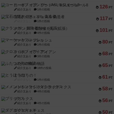
コード・オブ・ブシドー：ASLモジュール8
126
PT
紹介文あり
1件の投稿
宝石の煌き：デュエル 偽造者
117
PT
紹介文なし
1件の投稿
クランク! ：冒険者たち（拡張）
101
PT
紹介文あり
4件の投稿
マーケットフレッシュ
80
PT
紹介文あり
1件の投稿
クロス・オブ・アイアン
68
PT
紹介文あり
3件の投稿
ふたつの街の物語
65
PT
紹介文あり
18件の投稿
とうほうの！
61
PT
紹介文なし
1件の投稿
メメントオンラインタクティクス
58
PT
紹介文あり
4件の投稿
ブリックス
56
PT
紹介文あり
4件の投稿
ダグエイトチェス
50
PT