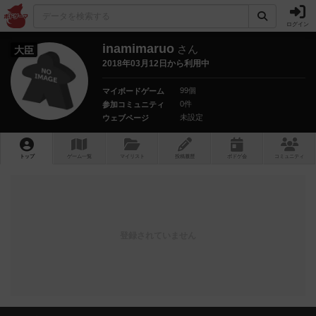
ログイン
inamimaruo
さん
大臣
2018年03月12日から利用中
99個
マイボードゲーム
0件
参加コミュニティ
未設定
ウェブページ
トップ
ゲーム一覧
マイリスト
投稿履歴
ボ
ドゲ
会
コミュニティ
登録されていません