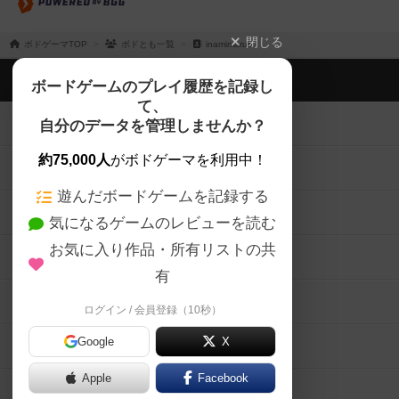
閉じる
ボドゲーマTOP
ボドとも一覧
inamimaruo
ボドゲーマTOP
ボードゲームのプレイ履歴を記録し
て、
ボードゲームを検索する
自分のデータを管理しませんか？
約75,000人
がボドゲーマを利用中！
ボードゲームの新着レビュー
遊んだボードゲームを記録する
ボードゲーム会情報
気になるゲームのレビューを読む
お気に入り作品・所有リストの共
メカニクス特集
有
掲示板・トピックス
ログイン / 会員登録（10秒）
Google
X
ボドとも・会員一覧
Apple
Facebook
ボードゲーム業界コラム