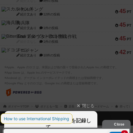
紹介文なし
8件の投稿
スカルキング
45
PT
紹介文あり
12件の投稿
海兵隊
45
PT
紹介文あり
1件の投稿
Bitter End ブタペスト救出作戦
45
PT
紹介文なし
1件の投稿
ドコジャン
42
PT
紹介文あり
10件の投稿
※Apple、Apple のロゴ は、米国および他の国々で登録されたApple Inc.の商標です。
※App Store は、Apple Inc.のサービスマークです。
※Android は、グーグル インコーポレイテッドの商標または登録商標です。
※Google Play とそのロゴは、Google Inc.の商標または登録商標です。
閉じる
ボドゲーマTOP
ボドとも一覧
店長
マイボードゲーム
持ってる
ボドゲーマTOP
ボードゲームのプレイ履歴を記録し
て、