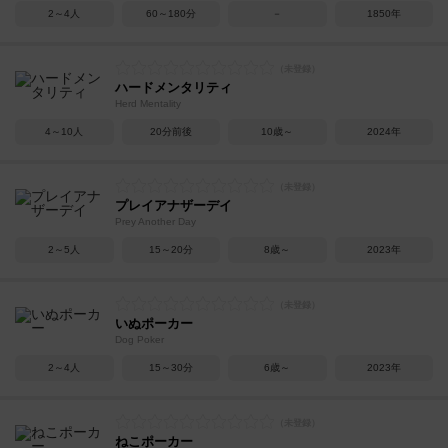
2～4人
60～180分
－
1850年
ハードメンタリティ
Herd Mentality
4～10人
20分前後
10歳～
2024年
プレイアナザーデイ
Prey Another Day
2～5人
15～20分
8歳～
2023年
いぬポーカー
Dog Poker
2～4人
15～30分
6歳～
2023年
ねこポーカー