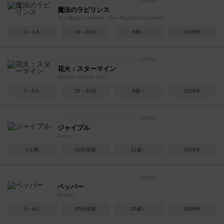
魔法のラビリンス
The Magic Labyrinth / Das Magische Labyrinth
2～4人
20～30分
6歳～
2009年
花火：スターマイン
Hanabi: Grands Feux
2～5人
25～45分
8歳～
2019年
ジャイプル
Jaipur
2人用
30分前後
12歳～
2009年
ペッパー
Pepper
3～9人
45分前後
10歳～
1998年