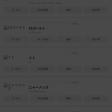
Coda / Da Vinci Code / algo
2～4人
15分前後
8歳～
2002年
13ゴースト
13 Ghosts
2～4人
10～20分
8歳～
2017年
イト
ito
2～10人
30分前後
8歳～
2019年
ニャーメンズ
The Nya-mens
2～5人
20分前後
8歳～
2019年