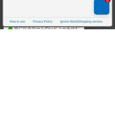
ボードゲームを検索する
自分のデータを管理しませんか？
約75,000人
がボドゲーマを利用中！
ボードゲームの新着レビュー
遊んだボードゲームを記録する
ボードゲーム会情報
気になるゲームのレビューを読む
お気に入り作品・所有リストの共
メカニクス特集
有
掲示板・トピックス
ログイン / 会員登録（10秒）
Google
X
ボドとも・会員一覧
Apple
Facebook
ボードゲーム業界コラム
または
ボドゲーマご利用案内
メールで会員登録
ボードゲーム通販
しばらく表示しない