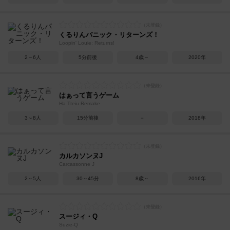
くるりんパニック・リターンズ！
Loopin' Louie: Returns!
2～6人
5分前後
4歳～
2020年
はぁって言うゲーム
Ha Tteiu Remake
3～8人
15分前後
－
2018年
カルカソンヌJ
Carcassonne J
2～5人
30～45分
8歳～
2016年
スージィ・Q
Suzie-Q