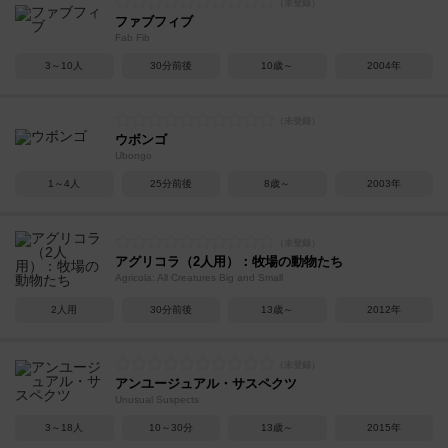
ファブフィブ
Fab Fib
3～10人
30分前後
10歳～
2004年
ウボンゴ
Ubongo
1～4人
25分前後
8歳～
2003年
アグリコラ（2人用）：牧場の動物たち
Agricola: All Creatures Big and Small
2人用
30分前後
13歳～
2012年
アンユージュアル・サスペクツ
Unusual Suspects
3～18人
10～30分
13歳～
2015年