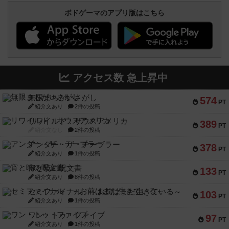
ボドゲーマのアプリ版はこちら
アクセス数 急上昇中
無限まちがいさがし
574
PT
紹介文あり
2件の投稿
リワイルド：サウスアメリカ
389
PT
紹介文なし
2件の投稿
アンダー・ザ・テーブラー
378
PT
紹介文あり
1件の投稿
宵と暁の呪文書
133
PT
紹介文あり
8件の投稿
セミファイナル ～お前はまだ生きている～
103
PT
紹介文あり
1件の投稿
ワン・トゥ・ファイブ
97
PT
紹介文あり
1件の投稿