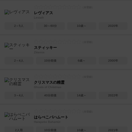
レヴィアス
Leviath
2～5人
30～60分
10歳～
2020年
スティッキー
Zitternix
2～4人
10分前後
6歳～
2000年
クリスマスの精霊
Ghosts of Christmas
3～4人
40分前後
14歳～
2022年
はらぺこバハムート
Harapeko Bahamūt
2人用
10分前後
10歳～
2021年