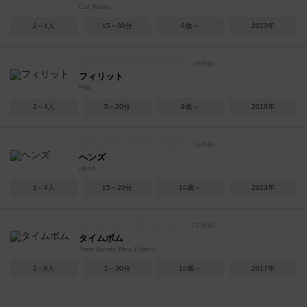
Cat Poker
2～4人
15～30分
6歳～
2023年
フィリット
Fillit
2～4人
5～20分
9歳～
2018年
ヘンズ
Hens
1～4人
15～20分
10歳～
2023年
タイムボム
Time Bomb: New Edition
2～8人
1～30分
10歳～
2017年