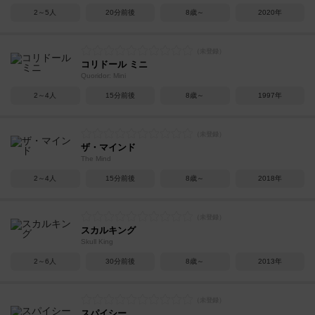
2～5人
20分前後
8歳～
2020年
コリドール ミニ
Quoridor: Mini
2～4人
15分前後
8歳～
1997年
ザ・マインド
The Mind
2～4人
15分前後
8歳～
2018年
スカルキング
Skull King
2～6人
30分前後
8歳～
2013年
スパイシー