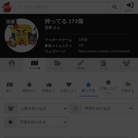
ログイン
持ってる 173個
将軍
店長 さん
190個
マイボードゲーム
0件
参加コミュニティ
https://www.youtube.com/channel/UCZOYqzTT2uDMKhKFFs3USeA?view_as=subscriber
ウェブページ
トップ
ゲーム一覧
マイリスト
投稿履歴
ボ
ドゲ
会
コミュニティ
評価したゲ
全て
興味あり
経験あり
お気に入り
持ってる
比較する
ーム