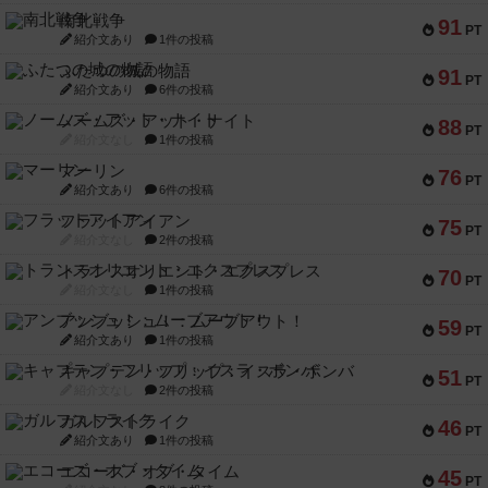
南北戦争
91
PT
紹介文あり
1件の投稿
ふたつの城の物語
91
PT
紹介文あり
6件の投稿
ノームズ・アット・ナイト
88
PT
紹介文なし
1件の投稿
マーリン
76
PT
紹介文あり
6件の投稿
フラットアイアン
75
PT
紹介文なし
2件の投稿
トランスオリエント・エクスプレス
70
PT
紹介文なし
1件の投稿
アンブッシュ！：ムーブアウト！
59
PT
紹介文あり
1件の投稿
キャプテン・フリップ：イスラ・ボンバ
51
PT
紹介文なし
2件の投稿
ガルフストライク
46
PT
紹介文あり
1件の投稿
エコーズ・オブ・タイム
45
PT