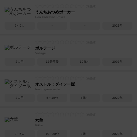
うんちあつめポーカー
Poo Collection Poker
2～5人
－
－
2021年
ボルテージ
Voltage
2人用
15分前後
10歳～
2006年
オストル：ダイソー版
board game ostle
2人用
5～15分
6歳～
2020年
六華
Rikka
2～5人
10～20分
8歳～
2023年