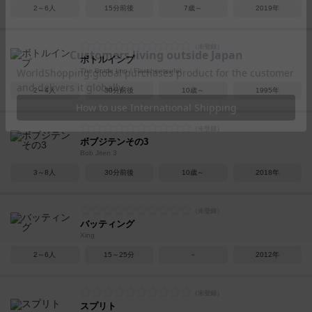
2～6人
15分前後
7歳～
2019年
ボトルインプ
The Bottle Imp / Flaschenteufel
2～4人
30分前後
10歳～
1995年
ボブジテンその3
Bob Jiten 3
3～8人
30分前後
10歳～
2018年
バッティング
Xing
2～6人
15～25分
－
2012年
スプリト