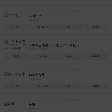
ニゴイチ
Nigoichi
3～6人
30分前後
8歳～
2022年
トウキョウのハト エサバ・バトル
TOKYO DOVES
2人用
5～10分
8歳～
2020年
おろかな牛
Blöde Kuh
3～6人
15～25分
8歳～
2018年
麻雀
Mahjong