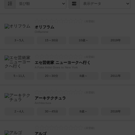
オリフラム
Oriflamme
3～5人
15～30分
10歳～
2019年
エセ芸術家 ニューヨークへ行く
A Fake Artist Goes to New York
5～11人
20～30分
8歳～
2011年
アーキテクチュラ
Architectura
2～4人
30～45分
8歳～
2018年
アルゴ