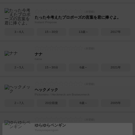
たった今考えたプロポーズの言葉を君に捧ぐよ。
Instant Propose
3～6人
15～30分
13歳～
2017年
ナナ
nana
2～5人
15～30分
6歳～
2021年
ヘックメック
Pickomino / Heckmeck am Bratwurmeck
2～7人
20分前後
8歳～
2005年
ゆらゆらペンギン
Yurayurapenguin