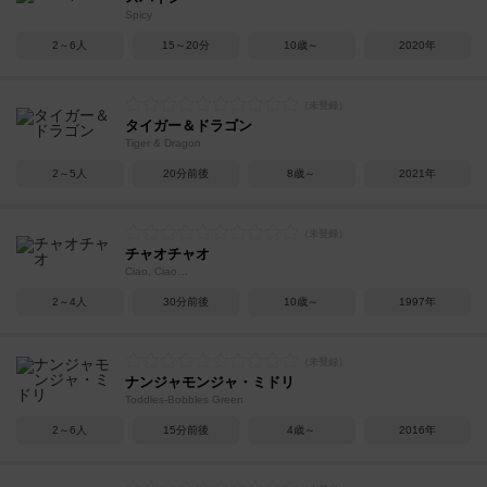
Spicy
2～6人
15～20分
10歳～
2020年
タイガー＆ドラゴン
Tiger & Dragon
2～5人
20分前後
8歳～
2021年
チャオチャオ
Ciao, Ciao…
2～4人
30分前後
10歳～
1997年
ナンジャモンジャ・ミドリ
Toddles-Bobbles Green
2～6人
15分前後
4歳～
2016年