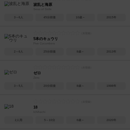
波乱と海原
Seas of Strife
3～6人
45分前後
10歳～
2015年
5本のキュウリ
Five Cucumbers
2～6人
25分前後
8歳～
2013年
ゼロ
Zero
3～5人
20分前後
8歳～
1998年
18
Ichihachi
2人用
5～10分
6歳～
2020年