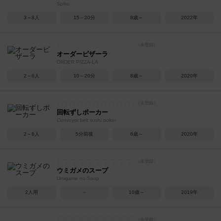
Splito
3～8人
15～20分
8歳～
2022年
オーダーピザーラ
ORDER PIZZA-LA
2～6人
10～20分
8歳～
2020年
回転ずしポーカー
Conveyor belt sushi poker
2～6人
5分前後
6歳～
2020年
ウミガメのスープ
Umigame no Soup
2人用
－
10歳～
2019年