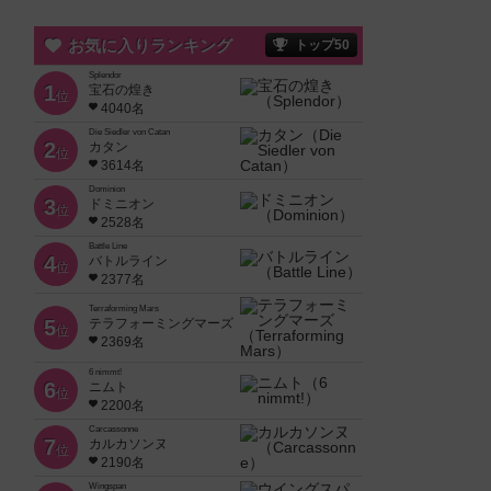
お気に入りランキング
トップ50
Splendor
1
宝石の煌き
位
4040名
Die Siedler von Catan
2
カタン
位
3614名
Dominion
3
ドミニオン
位
2528名
Battle Line
4
バトルライン
位
2377名
Terraforming Mars
5
テラフォーミングマーズ
位
2369名
6 nimmt!
6
ニムト
位
2200名
Carcassonne
7
カルカソンヌ
位
2190名
Wingspan