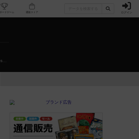
ログイン
カフェ/店舗
人気ボードゲーム
通販ストア
https://www.youtube.com/channel/UCZOYqzTT2uDMKhKFFs3USeA?view_as=subscriber