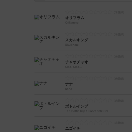
オリフラム
Oriflamme
スカルキング
Skull King
チャオチャオ
Ciao, Ciao…
ナナ
nana
ボトルインプ
The Bottle Imp / Flaschenteufel
ニゴイチ