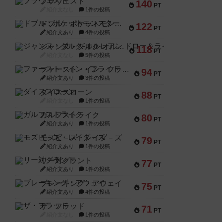
ブラヴェスト
140
PT
紹介文なし
1件の投稿
ドブル：ポケットモンスター
122
PT
紹介文あり
4件の投稿
ジャンヌ・ダルク-オルレアン ドロー＆ライト
118
PT
紹介文なし
5件の投稿
ファースト・イン・フライト
94
PT
紹介文あり
3件の投稿
ダイススローン
88
PT
紹介文なし
1件の投稿
ガルフストライク
80
PT
紹介文あり
1件の投稿
モズビ－ズ・レイダ－ズ
79
PT
紹介文あり
1件の投稿
リー対グラント
77
PT
紹介文あり
1件の投稿
ブレーキング・アウェイ
75
PT
紹介文あり
4件の投稿
ザ・フラッド
71
PT
紹介文なし
1件の投稿