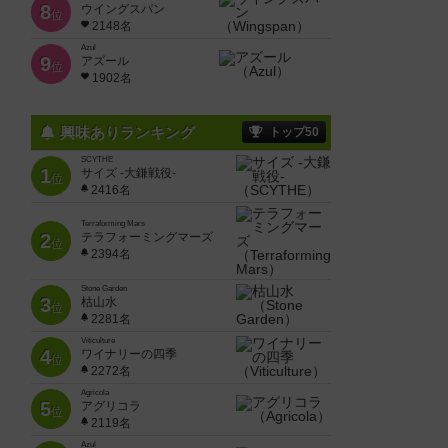
8
ウイングスパン
位
2148名
Azul
9
アズール
位
1902名
興味ありランキング
トップ50
SCYTHE
1
サイズ -大鎌戦役-
位
2416名
Terraforming Mars
2
テラフォーミングマーズ
位
2394名
Stone Garden
3
枯山水
位
2281名
Viticulture
4
ワイナリーの四季
位
2272名
Agricola
5
アグリコラ
位
2119名
Azul