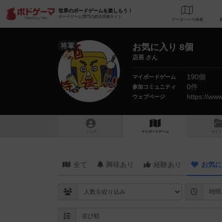
世界のボードゲームを楽しもう！
ボードゲーム専門の総合情報サイト
データベース
検
将軍
お気に入り 8個
店長 さん
190個
マイボードゲーム
0件
参加コミュニティ
ウェブページ
トップ
マイボードゲーム
マイリ
全て
興味あり
経験あり
お気に