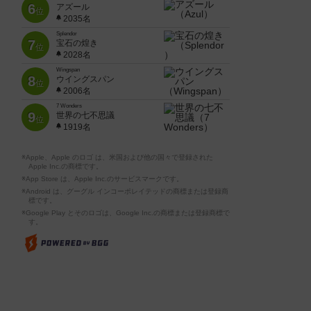
6
アズール
位
2035名
Splendor
7
宝石の煌き
位
2028名
Wingspan
8
ウイングスパン
位
2006名
7 Wonders
9
世界の七不思議
位
1919名
※Apple、Apple のロゴ は、米国および他の国々で登録された
Apple Inc.の商標です。
※App Store は、Apple Inc.のサービスマークです。
※Android は、グーグル インコーポレイテッドの商標または登録商
標です。
※Google Play とそのロゴは、Google Inc.の商標または登録商標で
す。