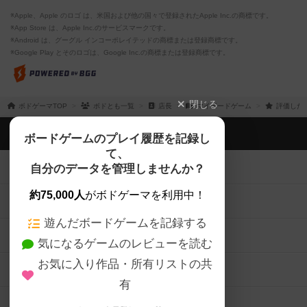
※Apple、Apple のロゴ は、米国および他の国々で登録されたApple Inc.の商標です。
※App Store は、Apple Inc.のサービスマークです。
※Android は、グーグル インコーポレイテッドの商標または登録商標です。
※Google Play とそのロゴは、Google Inc.の商標または登録商標です。
閉じる
ボドゲーマTOP
ボドとも一覧
店長
マイボードゲーム
評価した
ボドゲーマTOP
ボードゲームのプレイ履歴を記録し
て、
ボードゲームを検索する
自分のデータを管理しませんか？
約75,000人
がボドゲーマを利用中！
ボードゲームの新着レビュー
遊んだボードゲームを記録する
ボードゲーム会情報
気になるゲームのレビューを読む
お気に入り作品・所有リストの共
メカニクス特集
有
掲示板・トピックス