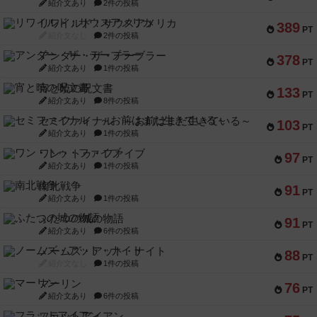
紹介文あり
2件の投稿
リワイルド：サウスアメリカ
389
PT
紹介文なし
2件の投稿
アンダー・ザ・テーブラー
378
PT
紹介文あり
1件の投稿
宵と暁の呪文書
133
PT
紹介文あり
8件の投稿
セミファイナル ～お前はまだ生きている～
103
PT
紹介文あり
1件の投稿
ワン・トゥ・ファイブ
97
PT
紹介文あり
1件の投稿
南北戦争
91
PT
紹介文あり
1件の投稿
ふたつの城の物語
91
PT
紹介文あり
6件の投稿
ノームズ・アット・ナイト
88
PT
紹介文なし
1件の投稿
マーリン
76
PT
紹介文あり
6件の投稿
フラットアイアン