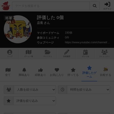
ログイン
評価した 0個
将軍
店長 さん
190個
マイボードゲーム
0件
参加コミュニティ
https://www.youtube.com/channel/UCZOYqzTT2uDMKhKFFs3USeA?view_as=subscriber
ウェブページ
トップ
ゲーム一覧
マイリスト
投稿履歴
ボ
ドゲ
会
コミュニティ
評価したゲ
全て
興味あり
経験あり
お気に入り
持ってる
比較する
ーム