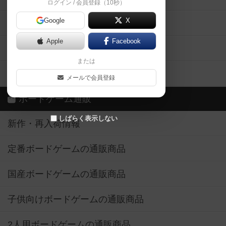
ログイン / 会員登録（10秒）
Google
X
ボドとも・会員一覧
Apple
Facebook
ボードゲーム業界コラム
または
ボドゲーマご利用案内
メールで会員登録
ボードゲーム通販
しばらく表示しない
新作・再入荷情報
定番ボードゲームの通販商品
国産ボードゲームの通販商品
子供向けボードゲームの通販商品
2人用ボードゲームの通販商品