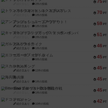
75
PT
紹介文なし
2件の投稿
トランスオリエント・エクスプレス
70
PT
紹介文なし
1件の投稿
アンブッシュ！：ムーブアウト！
59
PT
紹介文あり
1件の投稿
キャプテン・フリップ：イスラ・ボンバ
51
PT
紹介文なし
2件の投稿
ガルフストライク
46
PT
紹介文あり
1件の投稿
エコーズ・オブ・タイム
45
PT
紹介文なし
8件の投稿
スカルキング
45
PT
紹介文あり
12件の投稿
海兵隊
45
PT
紹介文あり
1件の投稿
Bitter End ブタペスト救出作戦
45
PT
紹介文なし
1件の投稿
ドコジャン
42
PT
紹介文あり
10件の投稿