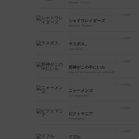
Meeple Circus
シャドウレイダーズ
Shadow Raiders
ラスボス。
Last Boss
邪神がこの中にいル
One of us becomes an evil god!
ニャーメンズ
The Nya-mens
ピクトマニア
Pictomania
ドブル