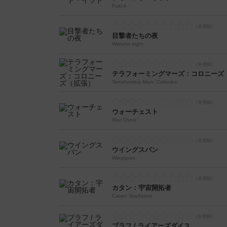
Fold-it
目撃者たちの夜
Witness night
テラフォーミングマーズ：コロニーズ
Terraforming Mars: Colonies
ウォーチェスト
War Chest
ウイングスパン
Wingspan
カタン：宇宙開拓者
Catan: Starfarers
ブラフ / ライアーズダイス