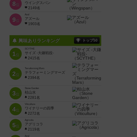
8
ウイングスパン
位
2149名
Azul
9
アズール
位
1903名
興味ありランキング
トップ50
SCYTHE
1
サイズ -大鎌戦役-
位
2415名
Terraforming Mars
2
テラフォーミングマーズ
位
2394名
Stone Garden
3
枯山水
位
2281名
Viticulture
4
ワイナリーの四季
位
2272名
Agricola
5
アグリコラ
位
2119名
Azul