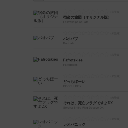
宿命の旅団（オリジナル版）
Fellowships of Fate
バオバブ
Baobab
Fafrotskies
Fafrotskies
どっちぼーい
DOCCHI BOY
それは、死亡フラグですよDX
Soreha Shibo Flag Desuyo DX
レオパニック