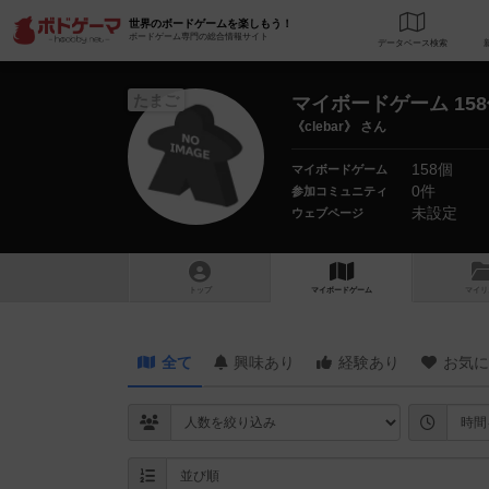
世界のボードゲームを楽しもう！
ボードゲーム専門の総合情報サイト
データベース
検
たまご
マイボードゲーム 15
《clebar》 さん
158個
マイボードゲーム
0件
参加コミュニティ
未設定
ウェブページ
トップ
マイボードゲーム
マイリ
全て
興味あり
経験あり
お気に