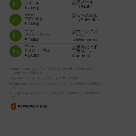
6
アズール
位
2035名
Splendor
7
宝石の煌き
位
2028名
Wingspan
8
ウイングスパン
位
2006名
7 Wonders
9
世界の七不思議
位
1919名
※Apple、Apple のロゴ は、米国および他の国々で登録された
Apple Inc.の商標です。
※App Store は、Apple Inc.のサービスマークです。
※Android は、グーグル インコーポレイテッドの商標または登録商
標です。
※Google Play とそのロゴは、Google Inc.の商標または登録商標で
す。