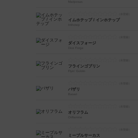
Mariposas
イムホテップ / インホテップ
Imhotep
ダイスフォージ
Dice Forge
フラインゴブリン
Flyin' Goblin
バザリ
Basari
オリフラム
Oriflamme
ミープルサーカス