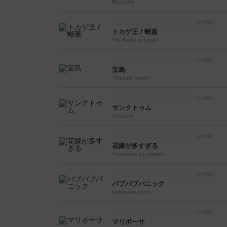
Reopanic
トカゲ王 / 蜥蓋
The Battle of Lizard
宝島
Treasure Island
サンクトゥム
Sanctum
花嫁が多すぎる
Hanayome ga osugiru
バブバブパニック
babubabu panic
マリポーサ