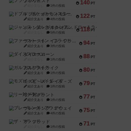
ブラヴェスト
140
PT
紹介文なし
1件の投稿
ドブル：ポケットモンスター
122
PT
紹介文あり
4件の投稿
ジャンヌ・ダルク-オルレアン ドロー＆ライト
118
PT
紹介文なし
5件の投稿
ファースト・イン・フライト
94
PT
紹介文あり
3件の投稿
ダイススローン
88
PT
紹介文なし
1件の投稿
ガルフストライク
80
PT
紹介文あり
1件の投稿
モズビ－ズ・レイダ－ズ
79
PT
紹介文あり
1件の投稿
リー対グラント
77
PT
紹介文あり
1件の投稿
ブレーキング・アウェイ
75
PT
紹介文あり
4件の投稿
ザ・フラッド
71
PT
紹介文なし
1件の投稿