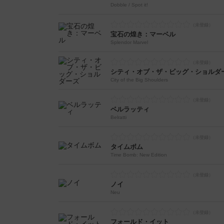
Dobble / Spot it!
宝石の煌き：マーベル
Splendor Marvel
シティ・オブ・ザ・ビッグ・ショルダ
City of the Big Shoulders
ベルラッティ
Belratti
タイムボム
Time Bomb: New Edition
ノイ
Neu
フォールド・イット