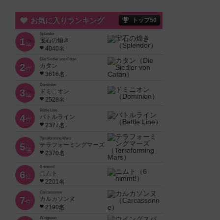
お気に入りランキング
トップ50
Splendor
1
宝石の煌き
位
4040名
Die Siedler von Catan
2
カタン
位
3616名
Dominion
3
ドミニオン
位
2528名
Battle Line
4
バトルライン
位
2377名
Terraforming Mars
5
テラフォーミングマーズ
位
2370名
6 nimmt!
6
ニムト
位
2201名
Carcassonne
7
カルカソンヌ
位
2190名
Wingspan