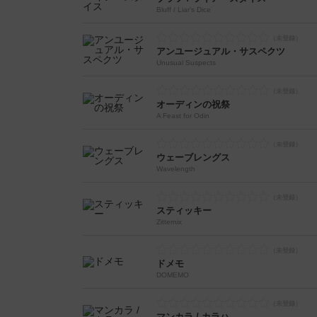
Bluff / Liar's Dice
アンユージュアル・サスペクツ
Unusual Suspects
オーディンの祝祭
A Feast for Odin
ウェーブレングス
Wavelength
スティッキー
Zitternix
ドメモ
DOMEMO
マンカラ / カラハ