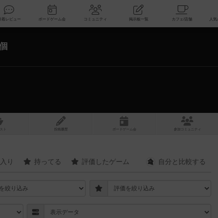
索
新着レビュー
ボードゲーム会
コミュニティ
掲示板一覧
8個
スト
投稿履歴
ボ
ー
ドゲ
ーム
会
参加
コミュニティ
入り
持ってる
評価したゲーム
自分と
比較する