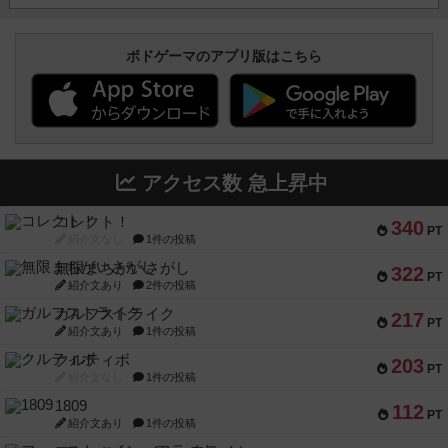
ボドゲーマのアプリ版はこちら
アクセス数 急上昇中
コレクト！
340
PT
紹介文なし
1件の投稿
無限まちがいさがし
322
PT
紹介文あり
2件の投稿
ガルフストライク
217
PT
紹介文あり
1件の投稿
クルティボ
203
PT
紹介文なし
1件の投稿
1809
112
PT
紹介文あり
1件の投稿