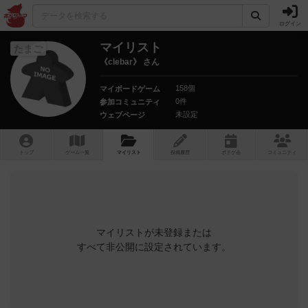
ログイン
マイリスト
たまご
《clebar》 さん
158個
マイボードゲーム
0件
参加コミュニティ
未設定
ウェブページ
トップ
ゲーム一覧
マイリスト
投稿履歴
ボ
ドゲ
会
コミュニティ
マイリストが未登録または
すべて非公開に設定されています。