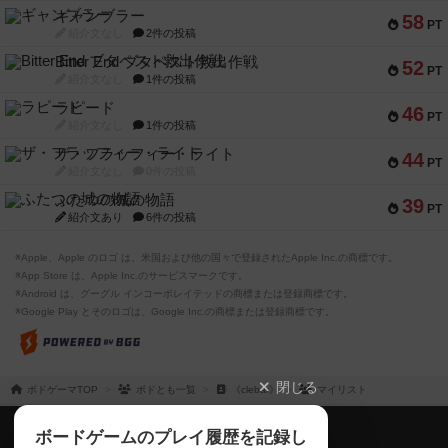
ギャンブラー
58
PT
紹介文なし
2件の投稿
Bitter End ブタペスト救出作戦
52
PT
紹介文なし
1件の投稿
ラピード
46
PT
紹介文なし
1件の投稿
ザ・フラッフィー・ライト
44
PT
紹介文なし
0件の投稿
ふたつの城の物語
39
PT
紹介文あり
6件の投稿
※Apple、Apple のロゴ は、米国および他の国々で登録されたApple Inc.の商標です。
※App Store は、Apple Inc.のサービスマークです。
※Android は、グーグル インコーポレイテッドの商標または登録商標です。
※Google Play とそのロゴは、Google Inc.の商標または登録商標です。
閉じる
ボドゲーマTOP
ボドとも一覧
《clebar》
マイリスト
ボドゲーマTOP
ボードゲームのプレイ履歴を記録し