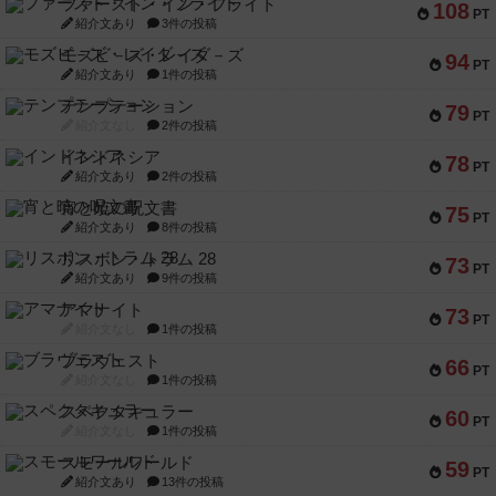
ファースト・イン・フライト
108
PT
紹介文あり
3件の投稿
モズビ－ズ・レイダ－ズ
94
PT
紹介文あり
1件の投稿
テンプテーション
79
PT
紹介文なし
2件の投稿
インドネシア
78
PT
紹介文あり
2件の投稿
宵と暁の呪文書
75
PT
紹介文あり
8件の投稿
リスボン・トラム 28
73
PT
紹介文あり
9件の投稿
アマナイト
73
PT
紹介文なし
1件の投稿
ブラヴェスト
66
PT
紹介文なし
1件の投稿
スペクタキュラー
60
PT
紹介文なし
1件の投稿
スモールワールド
59
PT
紹介文あり
13件の投稿