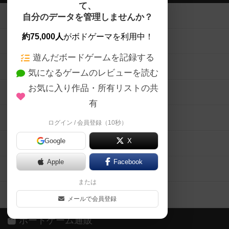
て、
ボードゲームを検索する
自分のデータを管理しませんか？
約75,000人
がボドゲーマを利用中！
ボードゲームの新着レビュー
遊んだボードゲームを記録する
ボードゲーム会情報
気になるゲームのレビューを読む
お気に入り作品・所有リストの共
メカニクス特集
有
掲示板・トピックス
ログイン / 会員登録（10秒）
Google
X
ボドとも・会員一覧
Apple
Facebook
ボードゲーム業界コラム
または
ボドゲーマご利用案内
メールで会員登録
ボードゲーム通販