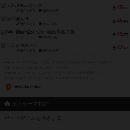
スカルキング
45
PT
紹介文あり
12件の投稿
海兵隊
45
PT
紹介文あり
1件の投稿
Bitter End ブタペスト救出作戦
45
PT
紹介文なし
1件の投稿
ドコジャン
42
PT
紹介文あり
10件の投稿
※Apple、Apple のロゴ は、米国および他の国々で登録されたApple Inc.の商標です。
※App Store は、Apple Inc.のサービスマークです。
※Android は、グーグル インコーポレイテッドの商標または登録商標です。
※Google Play とそのロゴは、Google Inc.の商標または登録商標です。
ボドゲーマTOP
ボードゲームを検索する