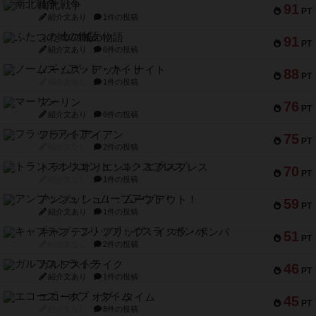
南北戦争
91
PT
紹介文あり
1件の投稿
ふたつの城の物語
91
PT
紹介文あり
6件の投稿
ノームズ・アット・ナイト
88
PT
紹介文なし
1件の投稿
マーリン
76
PT
紹介文あり
6件の投稿
フラットアイアン
75
PT
紹介文なし
2件の投稿
トランスオリエント・エクスプレス
70
PT
紹介文なし
1件の投稿
アンブッシュ！：ムーブアウト！
59
PT
紹介文あり
1件の投稿
キャプテン・フリップ：イスラ・ボンバ
51
PT
紹介文なし
2件の投稿
ガルフストライク
46
PT
紹介文あり
1件の投稿
エコーズ・オブ・タイム
45
PT
紹介文なし
8件の投稿