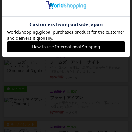
まぁ面白かった‼️よくテレビとかのバラエティなん
かで、お題がわからずに...
約6時間前
by みいやん
レビュー
ピタッコカルタ
ボドゲ相席会でプレイしましたひらがなが書かれ
たカードを2枚まで手をつけ...
約6時間前
by みいやん
ルール/インスト
画像付き
充実
ノームズ・アット・ナイト
ベネボレンス女王は、忠実な臣民を称えるための
祝宴を開こうとしています。...
約7時間前
by jurong
レビュー
画像付き
充実
フラットアイアン
1~2人に限定された、エンジンビルド系のシステ
ム選んだ企業ボードに街で...
約7時間前
by あくり
ルール/インスト
画像付き
充実