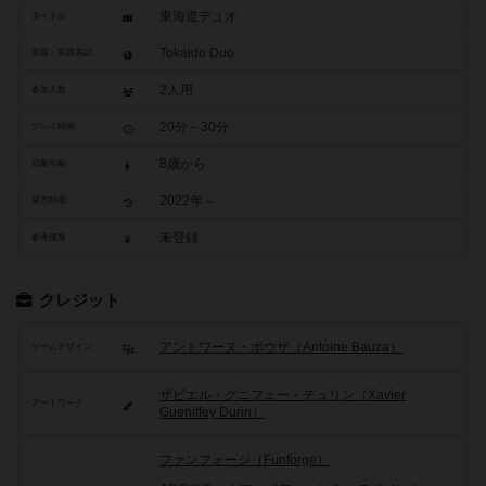
東海道デュオ
タイトル
Tokaido Duo
原題・英題表記
2人用
参加人数
20分～30分
プレイ時間
8歳から
対象年齢
2022年～
発売時期
未登録
参考価格
クレジット
アントワーヌ・ボウザ（Antoine Bauza）
ゲームデザイン
ザビエル・グニフェー・デュリン（Xavier
アートワーク
Gueniffey Durin）
ファンフォージ（Funforge）