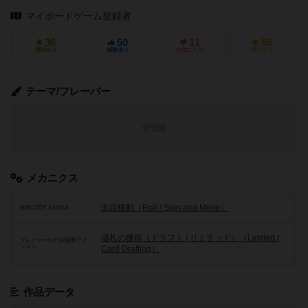
マイボードゲーム登録者
36
50
11
56
興味あり
経験あり
お気に入り
持ってる
テーマ/フレーバー
未登録
メカニクス
出目移動（Roll / Spin and Move）
移動に関する仕組み
場札の獲得（ドラフト / リミテッド）（Limited /
プレイヤーの干渉/影響アク
ション
Card Drafting）
作品データ