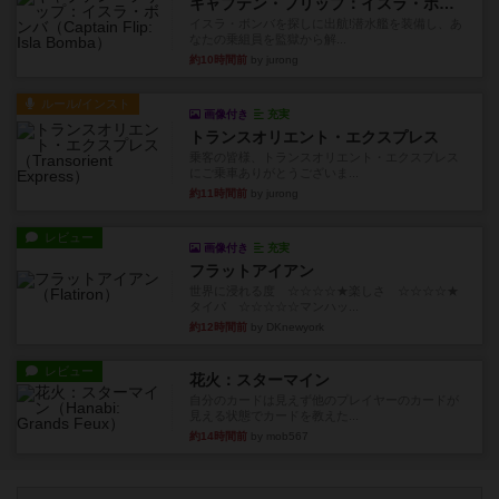
キャプテン・フリップ：イスラ・ボンバ
イスラ・ボンバを探しに出航!潜水艦を装備し、あ
なたの乗組員を監獄から解...
約10時間前
by jurong
ルール/インスト
画像付き
充実
トランスオリエント・エクスプレス
乗客の皆様、トランスオリエント・エクスプレス
にご乗車ありがとうございま...
約11時間前
by jurong
レビュー
画像付き
充実
フラットアイアン
世界に浸れる度 ☆☆☆☆★楽しさ ☆☆☆☆★
タイパ ☆☆☆☆☆マンハッ...
約12時間前
by DKnewyork
レビュー
花火：スターマイン
自分のカードは見えず他のプレイヤーのカードが
見える状態でカードを教えた...
約14時間前
by mob567