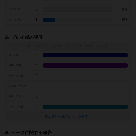
0
0%
2点の人
1
6%
1点の人
プレイ感の評価
トグルスイッチを押すとプレイ感（
※
）の投票ができます
4
運・確率
4
戦略・判断力
0
交渉・立ち回り
0
心理戦・ブラフ
0
攻防・戦闘
4
アート・外見
似たプレイ感のゲームを探す→
データに関する報告