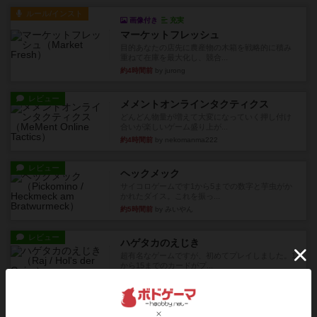
ルール/インスト
画像付き
充実
マーケットフレッシュ
目的あなたの店先に農産物の木箱を戦略的に積み
重ねて在庫を最大化し、競合...
約4時間前
by jurong
レビュー
メメントオンラインタクティクス
どんどん物量が増えて大変になっていく押し付け
合いが楽しいゲーム盛り上が...
約4時間前
by nekomanma222
レビュー
ヘックメック
サイコロゲームです1から5までの数字と芋虫がか
かれたダイス。これを振っ...
約5時間前
by みいやん
レビュー
ハゲタカのえじき
超有名なゲームですが、初めてプレイしました。1
から15までのカードがプ...
約6時間前
by みいやん
レビュー
ジャスト・ワン