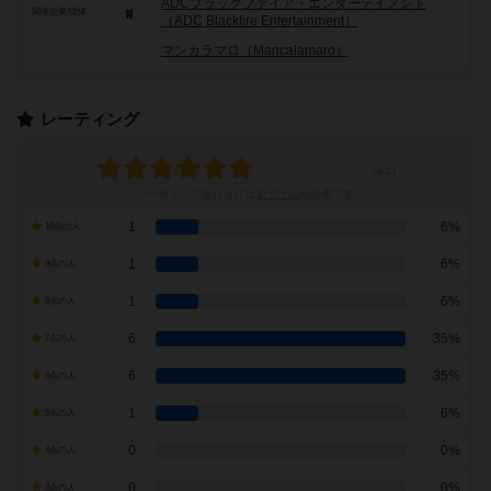
ADCブラックファイア・エンターテイメント
関連企業/団体
（ADC Blackfire Entertainment）
マンカラマロ（Mancalamaro）
レーティング
レーティングを行うには
ログイン
が必要です
1
6%
10点の人
1
6%
9点の人
1
6%
8点の人
6
35%
7点の人
6
35%
6点の人
1
6%
5点の人
0
0%
4点の人
0
0%
3点の人