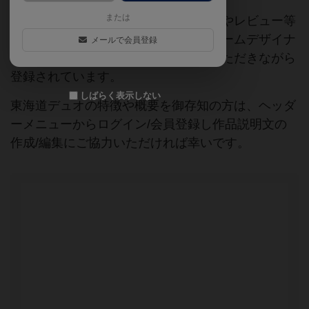
または
当サイトに掲載されている作品説明文やレビュー等
の情報は、ボドゲーマ運営事務局・ゲームデザイナ
メールで会員登録
ーご本人様・有志の皆様にご協力をいただきながら
登録されています。
しばらく表示しない
東海道デュオの特徴や概要を御存知の方は、ヘッダ
ーメニューからログイン/会員登録し作品説明文の
作成/編集にご協力いただければ幸いです。