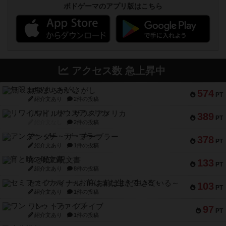
ボドゲーマのアプリ版はこちら
アクセス数 急上昇中
無限まちがいさがし
574
PT
紹介文あり
2件の投稿
リワイルド：サウスアメリカ
389
PT
紹介文なし
2件の投稿
アンダー・ザ・テーブラー
378
PT
紹介文あり
1件の投稿
宵と暁の呪文書
133
PT
紹介文あり
8件の投稿
セミファイナル ～お前はまだ生きている～
103
PT
紹介文あり
1件の投稿
ワン・トゥ・ファイブ
97
PT
紹介文あり
1件の投稿