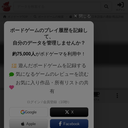
ログイン
閉じる
ボドゲーマTOP
ボードゲームの検索
東海道デュオ 日本語版の通販/商品詳細
ボードゲームのプレイ履歴を記録し
て、
自分のデータを管理しませんか？
東海道デュオ
約75,000人
がボドゲーマを利用中！
Tokaido Duo
遊んだボードゲームを記録する
気になるゲームのレビューを読む
お気に入り作品・所有リストの共
有
1
27
トップ
画像
動画
レビュー
カフェ
ログイン / 会員登録（10秒）
Google
X
Apple
ご協力ください
Facebook