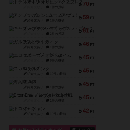
トランスオリエント・エクスプレス
70
PT
紹介文なし
1件の投稿
アンブッシュ！：ムーブアウト！
59
PT
紹介文あり
1件の投稿
キャプテン・フリップ：イスラ・ボンバ
51
PT
紹介文なし
2件の投稿
ガルフストライク
46
PT
紹介文あり
1件の投稿
エコーズ・オブ・タイム
45
PT
紹介文なし
8件の投稿
スカルキング
45
PT
紹介文あり
12件の投稿
海兵隊
45
PT
紹介文あり
1件の投稿
Bitter End ブタペスト救出作戦
45
PT
紹介文なし
1件の投稿
ドコジャン
42
PT
紹介文あり
10件の投稿