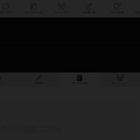
索
新着レビュー
ボードゲーム会
コミュニティ
掲示板一覧
スト
投稿履歴
ボ
ー
ドゲ
ーム
会
参加
コミュニティ
公開コミュニティのボードゲーム会）
たボードゲーム会がないユーザーです