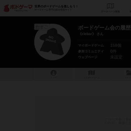
世界のボードゲームを楽しもう！
ボードゲーム専門の総合情報サイト
データベース
検
たまご
ボードゲーム会の履歴
《clebar》 さん
158個
マイボードゲーム
0件
参加コミュニティ
未設定
ウェブページ
トップ
マイボードゲーム
マイリ
クローズ会（非
のみか、参加し