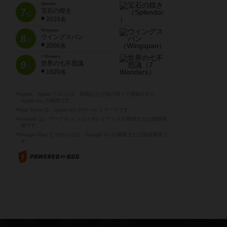
Splendor
7
宝石の煌き
位
2029名
Wingspan
8
ウイングスパン
位
2006名
7 Wonders
9
世界の七不思議
位
1920名
※Apple、Apple のロゴ は、米国および他の国々で登録された
Apple Inc.の商標です。
※App Store は、Apple Inc.のサービスマークです。
※Android は、グーグル インコーポレイテッドの商標または登録商
標です。
※Google Play とそのロゴは、Google Inc.の商標または登録商標で
す。