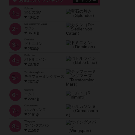
お気に入りランキング
トップ50
Splendor
1
宝石の煌き
位
4041名
Die Siedler von Catan
2
カタン
位
3616名
Dominion
3
ドミニオン
位
2530名
Battle Line
4
バトルライン
位
2378名
Terraforming Mars
5
テラフォーミングマーズ
位
2371名
6 nimmt!
6
ニムト
位
2202名
Carcassonne
7
カルカソンヌ
位
2191名
Wingspan
8
ウイングスパン
位
2150名