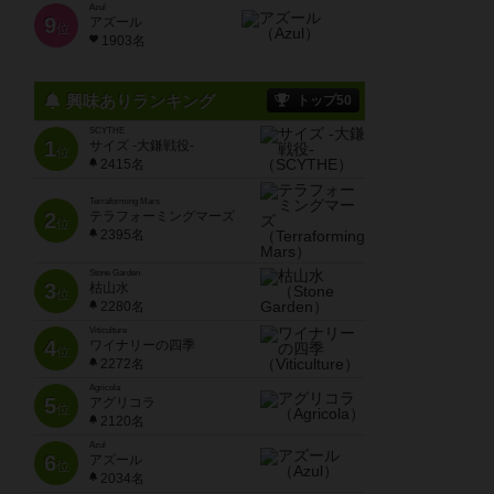
Azul
9
アズール
位
1903名
興味ありランキング
トップ50
SCYTHE
1
サイズ -大鎌戦役-
位
2415名
Terraforming Mars
2
テラフォーミングマーズ
位
2395名
Stone Garden
3
枯山水
位
2280名
Viticulture
4
ワイナリーの四季
位
2272名
Agricola
5
アグリコラ
位
2120名
Azul
6
アズール
位
2034名