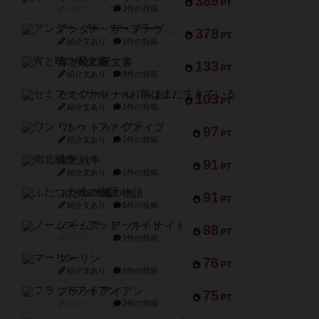
389
PT
紹介文なし
2件の投稿
アンダー・ザ・テーブラー
378
PT
紹介文あり
1件の投稿
宵と暁の呪文書
133
PT
紹介文あり
8件の投稿
セミファイナル ～お前はまだ生きている～
103
PT
紹介文あり
1件の投稿
ワン・トゥ・ファイブ
97
PT
紹介文あり
1件の投稿
南北戦争
91
PT
紹介文あり
1件の投稿
ふたつの城の物語
91
PT
紹介文あり
6件の投稿
ノームズ・アット・ナイト
88
PT
紹介文なし
1件の投稿
マーリン
76
PT
紹介文あり
6件の投稿
フラットアイアン
75
PT
紹介文なし
2件の投稿