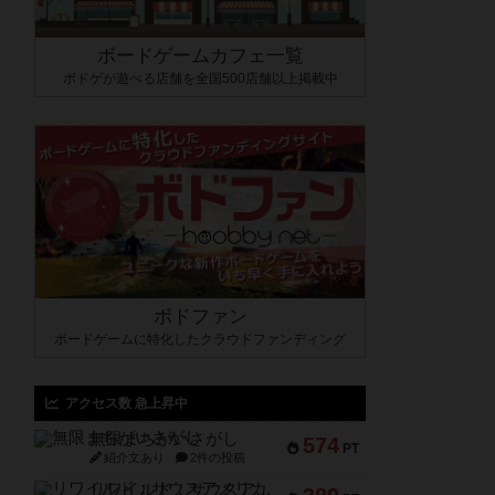
ボードゲームカフェ一覧
ボドゲが遊べる店舗を全国500店舗以上掲載中
ボドファン
ボードゲームに特化したクラウドファンディング
アクセス数 急上昇中
無限まちがいさがし
574
PT
紹介文あり
2件の投稿
リワイルド：サウスアメリカ