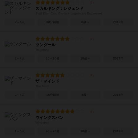
スカルキング：レジェンド
Skull King Card Game + Legendary Expansion
2～6人
30分前後
8歳～
2013年
ツンダール
Tsundaru
2～4人
10～20分
10歳～
2017年
ザ・マインド
The Mind
2～4人
15分前後
8歳～
2018年
ウイングスパン
Wingspan
1～5人
40～70分
10歳～
2019年