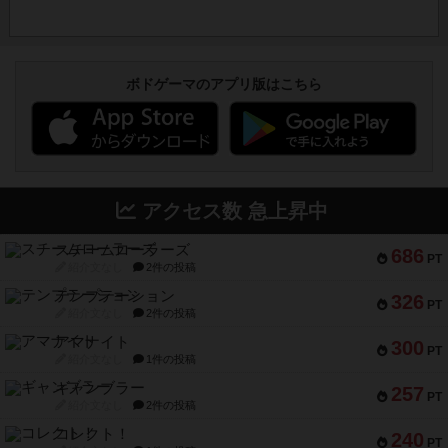
ボドゲーマのアプリ版はこちら
アクセス数 急上昇中
スチームローラーズ
686
PT
紹介文なし
2件の投稿
テンプテーション
326
PT
紹介文なし
2件の投稿
アマナイト
300
PT
紹介文なし
1件の投稿
ギャンブラー
257
PT
紹介文なし
2件の投稿
コレクト！
240
PT
紹介文なし
1件の投稿
トリオンフ ア マレンゴ
236
PT
紹介文あり
1件の投稿