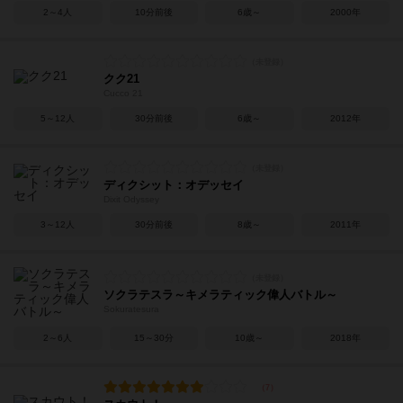
2～4人
10分前後
6歳～
2000年
クク21
Cucco 21
5～12人
30分前後
6歳～
2012年
ディクシット：オデッセイ
Dixit Odyssey
3～12人
30分前後
8歳～
2011年
ソクラテスラ～キメラティック偉人バトル～
Sokuratesura
2～6人
15～30分
10歳～
2018年