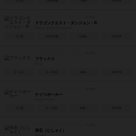
1人用
15分前後
15歳～
2019年
ドラゴンクエスト・ダンジョン・R
Dragon Quest Dungeon R
2人用
30分前後
10歳～
2006年
フラックス
Fluxx
2～6人
5～30分
8歳～
1997年
ナイツポーカー
Knights Poker
2人用
5～15分
6歳～
2019年
侍石（じしゃく）
Jishaku