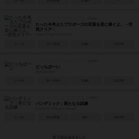
3～5人
20分前後
12歳～
－
たった今考えたプロポーズの言葉を君に捧ぐよ。 ─空
気クリア─
Instant Propose:Air Clear
3～7人
15～35分
13歳～
2020年
どっちぼーい
DOCCHI BOY
3～6人
30～60分
13歳～
2020年
パンデミック：新たなる試練
Pandemic: A New Challenge
2～4人
45分前後
8歳～
2013年