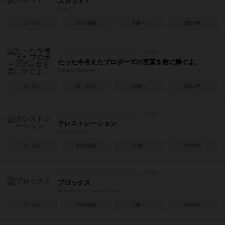
スカウト！
Scout!
2～5人
15分前後
9歳～
2019年
たった今考えたプロポーズの言葉を君に捧ぐよ。
Instant Propose
3～6人
15～30分
13歳～
2017年
テレストレーション
Telestrations
4～8人
30分前後
12歳～
2009年
ブロックス
Blokus / The Strategy Game
2～4人
20分前後
7歳～
2002年