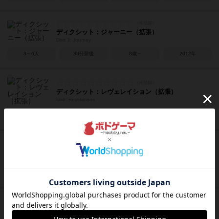
ディクシット：ジャーニー（拡張）
Dixit 3: Journey
3～6人
30分前後
8歳～
2012年
ディクシット：レヴェレイション（拡張）
Dixit: Revelations
3～6人
30分前後
6歳～
2016年
ディクシット：クエスト（拡張）
Dixit Quest / Dixit2
3～6人
30分前後
8歳～
2010年
たった今考えたプロポーズの言葉を君に捧ぐよ。 ：ラ