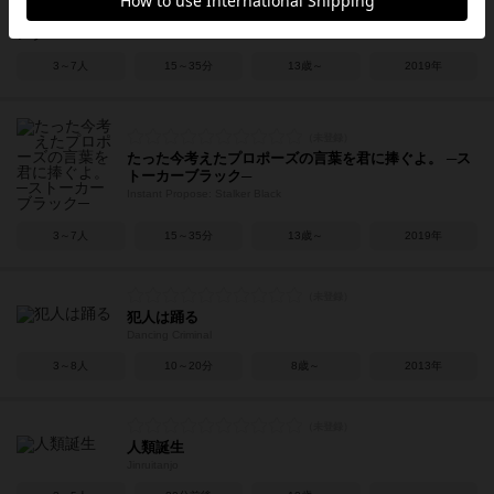
バーズピンク
Instant Propose: Lover's Pink
3～7人
15～35分
13歳～
2019年
たった今考えたプロポーズの言葉を君に捧ぐよ。 ─ス
トーカーブラック─
Instant Propose: Stalker Black
3～7人
15～35分
13歳～
2019年
犯人は踊る
Dancing Criminal
3～8人
10～20分
8歳～
2013年
人類誕生
Jinruitanjo