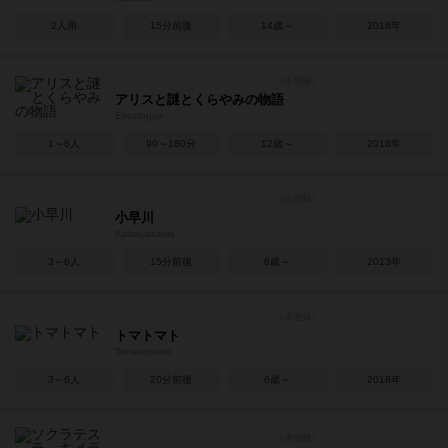
2人用
15分前後
14歳～
2018年
アリスと謎とくらやみの物語
Escalogue
1～6人
90～180分
12歳～
2018年
小早川
Kobayakawa
3～6人
15分前後
8歳～
2013年
トマトマト
Tomatomato
3～6人
20分前後
6歳～
2018年