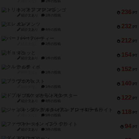
エレメンツ
232
PT
紹介文あり
4件の投稿
バー！パーティー
212
PT
紹介文なし
1件の投稿
ギョッと
154
PT
紹介文あり
1件の投稿
クルティボ
152
PT
紹介文なし
1件の投稿
ブラヴェスト
140
PT
紹介文なし
1件の投稿
ドブル：ポケットモンスター
122
PT
紹介文あり
4件の投稿
ジャンヌ・ダルク-オルレアン ドロー＆ライト
118
PT
紹介文なし
5件の投稿
ファースト・イン・フライト
94
PT
紹介文あり
3件の投稿
ダイススローン
88
PT
紹介文なし
1件の投稿
ガルフストライク
80
PT
紹介文あり
1件の投稿