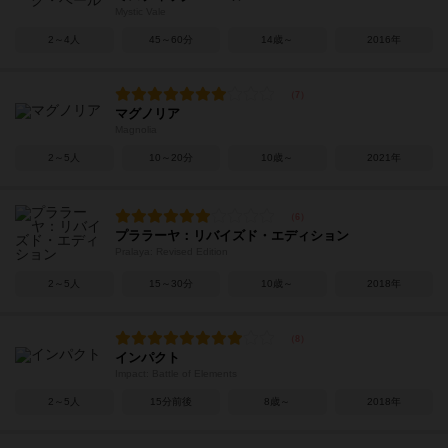
Mystic Vale
2～4人
45～60分
14歳～
2016年
マグノリア
Magnolia
2～5人
10～20分
10歳～
2021年
プララーヤ：リバイズド・エディション
Pralaya: Revised Edition
2～5人
15～30分
10歳～
2018年
インパクト
Impact: Battle of Elements
2～5人
15分前後
8歳～
2018年