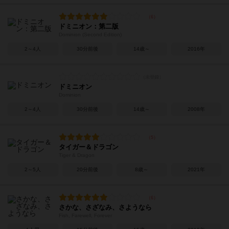
ドミニオン：第二版
Dominion (Second Edition)
2～4人
30分前後
14歳～
2016年
ドミニオン
Dominion
2～4人
30分前後
14歳～
2008年
タイガー＆ドラゴン
Tiger & Dragon
2～5人
20分前後
8歳～
2021年
さかな、さざなみ、さようなら
Fish, Farewell, Forever