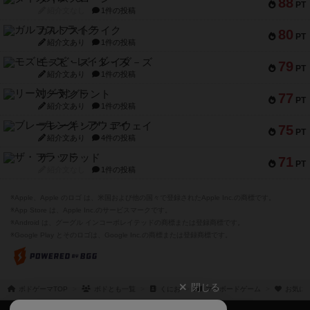
モズビ－ズ・レイダ－ズ
79
PT
紹介文あり
1件の投稿
リー対グラント
77
PT
紹介文あり
1件の投稿
ブレーキング・アウェイ
75
PT
紹介文あり
4件の投稿
ザ・フラッド
71
PT
紹介文なし
1件の投稿
※Apple、Apple のロゴ は、米国および他の国々で登録されたApple Inc.の商標です。
※App Store は、Apple Inc.のサービスマークです。
※Android は、グーグル インコーポレイテッドの商標または登録商標です。
※Google Play とそのロゴは、Google Inc.の商標または登録商標です。
閉じる
ボドゲーマTOP
ボドとも一覧
くにお
マイボードゲーム
お気に
ボドゲーマTOP
ボードゲームのプレイ履歴を記録し
て、
ボードゲームを検索する
自分のデータを管理しませんか？