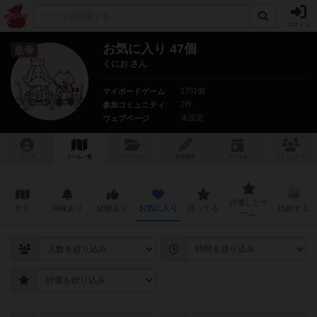
ログイン
お気に入り 47個
皇帝
くにお さん
1751個
マイボードゲーム
2件
参加コミュニティ
未設定
ウェブページ
トップ
ゲーム一覧
マイリスト
投稿履歴
ボ
ドゲ
会
コミュニティ
評価したゲ
全て
興味あり
経験あり
お気に入り
持ってる
比較する
ーム