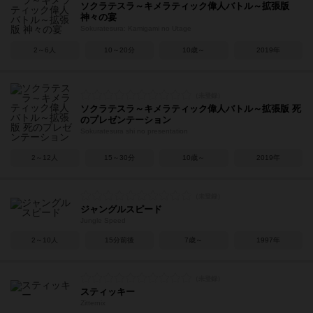
ソクラテスラ～キメラティック偉人バトル～拡張版
神々の宴
Sokuratesura: Kamigami no Utage
2～6人
10～20分
10歳～
2019年
ソクラテスラ～キメラティック偉人バトル～拡張版 死
のプレゼンテーション
Sokuratesura shi no presentation
2～12人
15～30分
10歳～
2019年
ジャングルスピード
Jungle Speed
2～10人
15分前後
7歳～
1997年
スティッキー
Zitternix