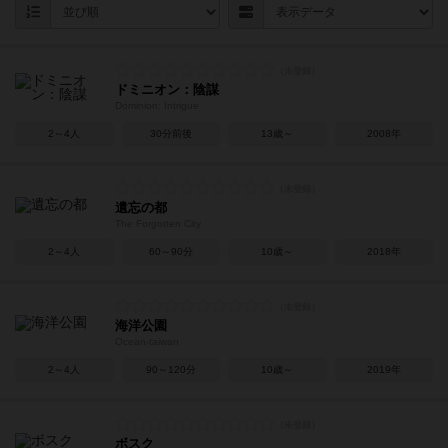
ドミニオン：陰謀
Dominion: Intrigue
2～4人
30分前後
13歳～
2008年
遺忘の都
The Forgotten City
2～4人
60～90分
10歳～
2018年
海洋公園
Ocean-taiwan
2～4人
90～120分
10歳～
2019年
ボスク