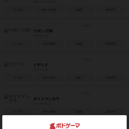
Millennium Blades
2～5人
80～120分
12歳～
2016年
ウボンゴ3D
Ubongo 3D
1～4人
30分前後
10歳～
2009年
ドデリド
Do De Li Do
2～6人
10～20分
8歳～
2016年
ダイスマンカラ
Dice Mancala
2～4人
20～40分
10歳～
2020年