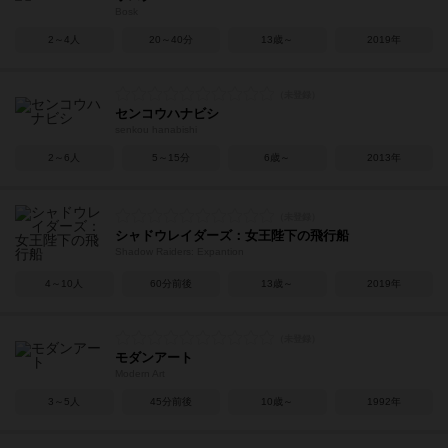
Bosk
2～4人
20～40分
13歳～
2019年
センコウハナビシ
senkou hanabishi
2～6人
5～15分
6歳～
2013年
シャドウレイダーズ：女王陛下の飛行船
Shadow Raiders: Expantion
4～10人
60分前後
13歳～
2019年
モダンアート
Modern Art
3～5人
45分前後
10歳～
1992年