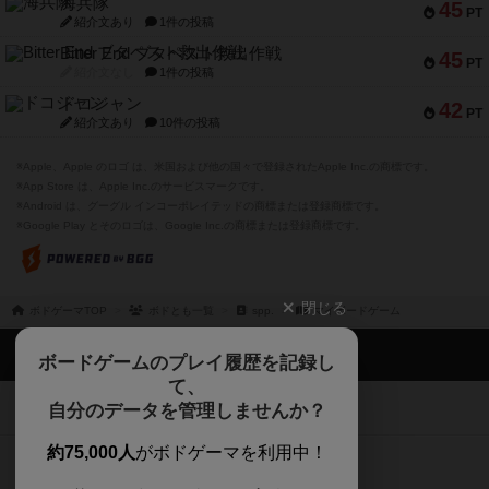
海兵隊
45
PT
紹介文あり
1件の投稿
Bitter End ブタペスト救出作戦
45
PT
紹介文なし
1件の投稿
ドコジャン
42
PT
紹介文あり
10件の投稿
※Apple、Apple のロゴ は、米国および他の国々で登録されたApple Inc.の商標です。
※App Store は、Apple Inc.のサービスマークです。
※Android は、グーグル インコーポレイテッドの商標または登録商標です。
※Google Play とそのロゴは、Google Inc.の商標または登録商標です。
閉じる
ボドゲーマTOP
ボドとも一覧
spp.
マイボードゲーム
ボドゲーマTOP
ボードゲームのプレイ履歴を記録し
て、
ボードゲームを検索する
自分のデータを管理しませんか？
約75,000人
がボドゲーマを利用中！
ボードゲームの新着レビュー