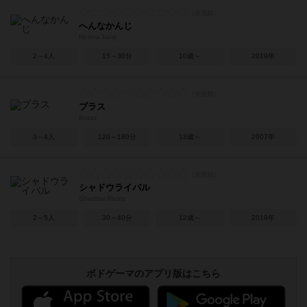
へんなかんじ
Henna kanji
2～4人
15～30分
10歳～
2019年
ブラス
Brass
3～4人
120～180分
13歳～
2007年
シャドウライバル
Shadow Rivals
2～5人
30～40分
12歳～
2019年
ボドゲーマのアプリ版はこちら