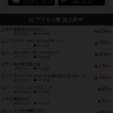
アクセス数 急上昇中
無限まちがいさがし
574
PT
紹介文あり
2件の投稿
リワイルド：サウスアメリカ
389
PT
紹介文なし
2件の投稿
アンダー・ザ・テーブラー
378
PT
紹介文あり
1件の投稿
宵と暁の呪文書
133
PT
紹介文あり
8件の投稿
セミファイナル ～お前はまだ生きている～
103
PT
紹介文あり
1件の投稿
ワン・トゥ・ファイブ
97
PT
紹介文あり
1件の投稿
南北戦争
91
PT
紹介文あり
1件の投稿
ふたつの城の物語
91