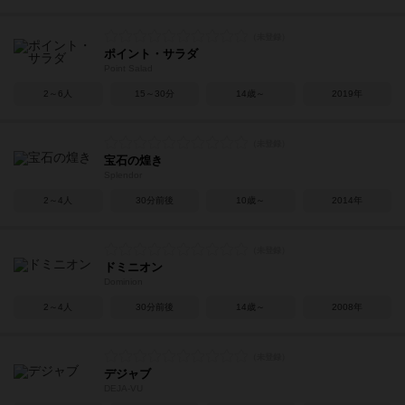
ポイント・サラダ
Point Salad
2～6人
15～30分
14歳～
2019年
宝石の煌き
Splendor
2～4人
30分前後
10歳～
2014年
ドミニオン
Dominion
2～4人
30分前後
14歳～
2008年
デジャブ
DEJA-VU