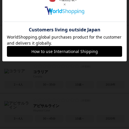
ダイスマンカラ：拡張
Dice Mancala: Expansion
2～4人
20～40分
10歳～
2020年
なげなげブリトー
Throw Throw Burrito
－
－
－
－
コラリア
Coralia
2～4人
30～35分
10歳～
2019年
アビサルライン
Abyssal Line
3～4人
30～45分
10歳～
2020年