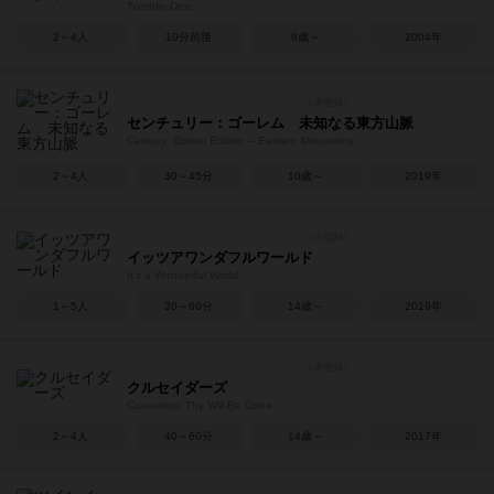
Tumblin-Dice
2～4人
10分前後
8歳～
2004年
センチュリー：ゴーレム 未知なる東方山脈
Century: Golem Edition – Eastern Mountains
2～4人
30～45分
10歳～
2019年
イッツアワンダフルワールド
It's a Wonderful World
1～5人
30～60分
14歳～
2019年
クルセイダーズ
Crusaders: Thy Will Be Done
2～4人
40～60分
14歳～
2017年