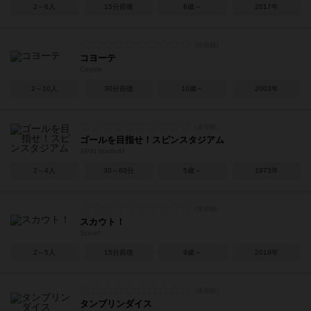
2～6人
15分前後
8歳～
2017年
コヨーテ
Coyote
2～10人
30分前後
10歳～
2003年
ゴールを目指せ！スピンスタジアム
SPiN StadiuM
2～4人
30～60分
5歳～
1973年
スカウト！
Scout!
2～5人
15分前後
9歳～
2019年
タンブリンダイス