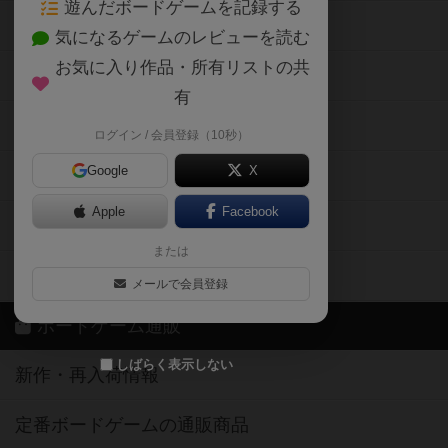
遊んだボードゲームを記録する
ボードゲーム会情報
気になるゲームのレビューを読む
お気に入り作品・所有リストの共
メカニクス特集
有
掲示板・トピックス
ログイン / 会員登録（10秒）
Google
X
ボドとも・会員一覧
Apple
Facebook
ボードゲーム業界コラム
または
ボドゲーマご利用案内
メールで会員登録
ボードゲーム通販
しばらく表示しない
新作・再入荷情報
定番ボードゲームの通販商品