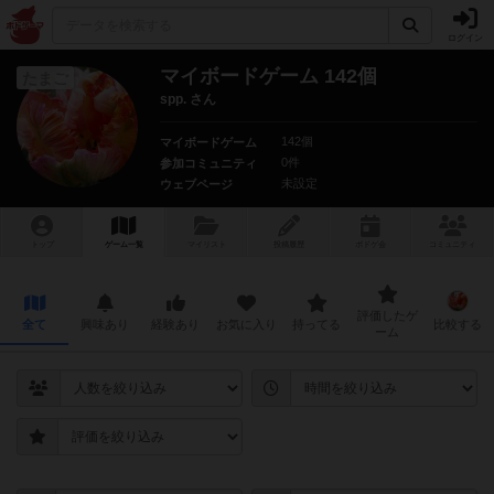
ログイン
マイボードゲーム 142個
たまご
spp. さん
142個
マイボードゲーム
0件
参加コミュニティ
未設定
ウェブページ
トップ
ゲーム一覧
マイリスト
投稿履歴
ボ
ドゲ
会
コミュニティ
評価したゲ
全て
興味あり
経験あり
お気に入り
持ってる
比較する
ーム