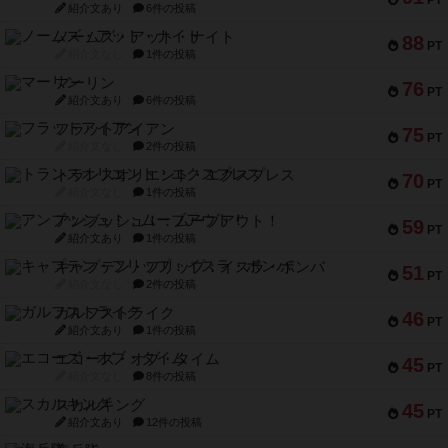
PT
紹介文あり
6件の投稿
ノームズ・アット・ナイト
88
PT
紹介文なし
1件の投稿
マーリン
76
PT
紹介文あり
6件の投稿
フラットアイアン
75
PT
紹介文なし
2件の投稿
トランスオリエント・エクスプレス
70
PT
紹介文なし
1件の投稿
アンブッシュ！：ムーブアウト！
59
PT
紹介文あり
1件の投稿
キャプテン・フリップ：イスラ・ボンバ
51
PT
紹介文なし
2件の投稿
ガルフストライク
46
PT
紹介文あり
1件の投稿
エコーズ・オブ・タイム
45
PT
紹介文なし
8件の投稿
スカルキング
45
PT
紹介文あり
12件の投稿