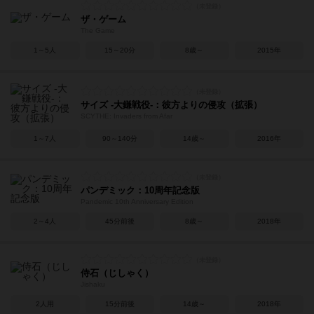
ザ・ゲーム
The Game
1～5人
15～20分
8歳～
2015年
サイズ -大鎌戦役-：彼方よりの侵攻（拡張）
SCYTHE: Invaders from Afar
1～7人
90～140分
14歳～
2016年
パンデミック：10周年記念版
Pandemic 10th Anniversary Edition
2～4人
45分前後
8歳～
2018年
侍石（じしゃく）
Jishaku
2人用
15分前後
14歳～
2018年