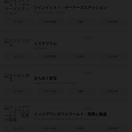
ツインイット！：ゲーマーズエディション
Twin It: Gamers Edition
2～6人
30分前後
6歳～
2019年
ミステリウム
Mysterium
2～7人
42分前後
10歳～
2013年
きらめく財宝
Dragon's Breath / Funkelschatz
2～4人
15～20分
5歳～
2017年
イッツアワンダフルワールド：荒廃と隆盛
It's a Wonderful World: Corruption & Ascension
1～7人
30～45分
14歳～
2020年