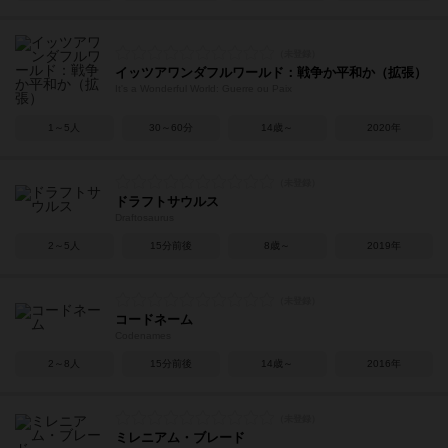
イッツアワンダフルワールド：戦争か平和か（拡張）
It's a Wonderful World: Guerre ou Paix
1～5人
30～60分
14歳～
2020年
ドラフトサウルス
Draftosaurus
2～5人
15分前後
8歳～
2019年
コードネーム
Codenames
2～8人
15分前後
14歳～
2016年
ミレニアム・ブレード