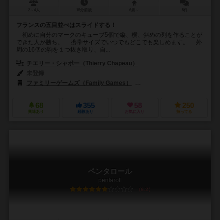
2～4人
15分前後
6歳～
8件
フランスの五目並べはスライドする！
初めに自分のマークのキューブ5個で縦、横、斜めの列を作ることが
できた人が勝ち。 携帯サイズでいつでもどこでも楽しめます。 外
周の16個の駒を１つ抜き取り、自...
チエリー・シャポー（Thierry Chapeau）
未登録
ファミリーゲームズ（Family Games）
ファンデックス（Fundex）
68
355
58
250
興味あり
経験あり
お気に入り
持ってる
ペンタロール
pentaroll
6.2