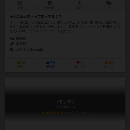
2人用
10分前後
8歳～
2件
令和の五目並べって知ってる？？
ボード外側から交互に黒い玉･白い玉を転がして縦･横･斜めと先に同じ
色を5連揃えたら勝ちのゲームです。 運要素のないオセロや囲碁のよう
な2人対戦アブストラクトゲームなので...
未登録
未登録
カワダ（Kawada）
18
33
9
48
興味あり
経験あり
お気に入り
持ってる
ゴモクロク
Gomoku Roku
6.3