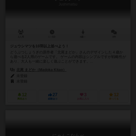
Jushimatsu
2人用
1～5分
4歳～
0件
ジュウシマツを10羽以上並べよう！
どうぶつしょうぎの原作者「北尾まどか」さんのデザインした４歳か
ら遊べる2人用のゲームです。 ゲームの内容はシンプルですが戦略性が
あり、大人も一緒に楽しく遊ぶことができます。...
北尾 まどか（Madoka Kitao）
未登録
未登録
12
27
3
12
興味あり
経験あり
お気に入り
持ってる
にゃんこならべ