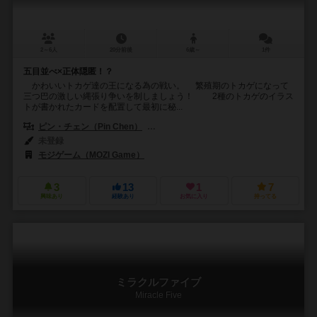
2～6人
20分前後
6歳～
1件
五目並べ×正体隠匿！？
かわいいトカゲ達の王になる為の戦い。 繁殖期のトカゲになって
三つ巴の激しい縄張り争いを制しましょう！ 2種のトカゲのイラス
トが書かれたカードを配置して最初に秘...
ピン・チェン（Pin Chen）
ユーホン・チェン（Yu-Horng Chen）
未登録
モジゲーム（MOZI Game）
3
13
1
7
興味あり
経験あり
お気に入り
持ってる
ミラクルファイブ
Miracle Five