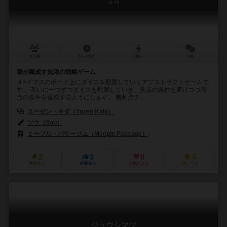
xi-hi
2人用
10～20分
8歳～
0件
賽が織成す無限の戦略ゲーム
４×４マスのボード上にダイスを配置していくアブストラクトゲームで
す。 互いに一つずつダイスを配置していき、失点の条件を避けつつ得
点の条件を達成するようにします。 勝利点チ...
ユーゼン・キダ（Yuzen Kida）
ソウ（Sou）
ミープル・パサージュ（Meeple Passage）
2
3
0
4
興味あり
経験あり
お気に入り
持ってる
ジュウシマツ