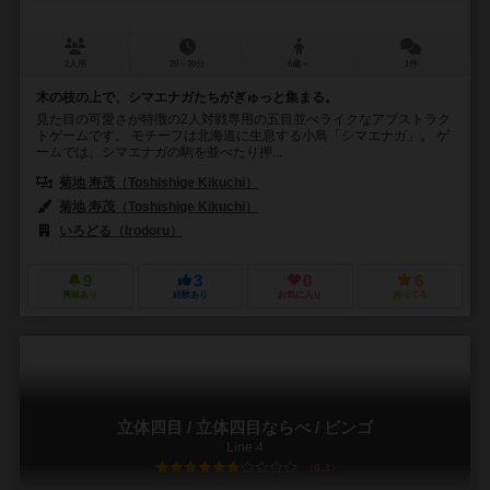
2人用
20～30分
6歳～
1件
木の枝の上で、シマエナガたちがぎゅっと集まる。
見た目の可愛さが特徴の2人対戦専用の五目並べライクなアブストラク
トゲームです。 モチーフは北海道に生息する小鳥「シマエナガ」。 ゲ
ームでは、シマエナガの駒を並べたり押...
菊地 寿茂（Toshishige Kikuchi）
菊地 寿茂（Toshishige Kikuchi）
いろどる（Irodoru）
9
3
0
6
興味あり
経験あり
お気に入り
持ってる
立体四目 / 立体四目ならべ / ビンゴ
Line 4
6.3