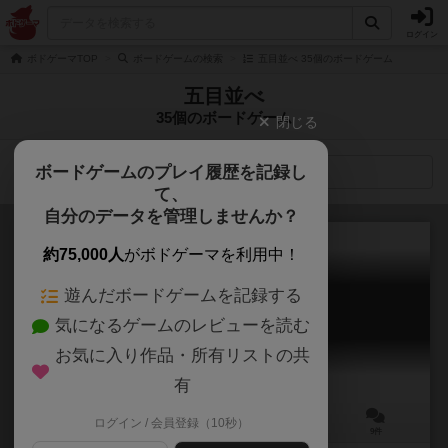
ログイン
ボドゲーマTOP
ボードゲームの検索
五目並べ 35個のボードゲーム
五目並べ
35個のボードゲーム
閉じる
ボードゲームのプレイ履歴を記録し
検索メニュー
て、
自分のデータを管理しませんか？
約75,000人
がボドゲーマを利用中！
遊んだボードゲームを記録する
ペンタゴ
気になるゲームのレビューを読む
Pentago
6.1
お気に入り作品・所有リストの共
有
ログイン / 会員登録（10秒）
2人用
5分前後
8歳～
9件