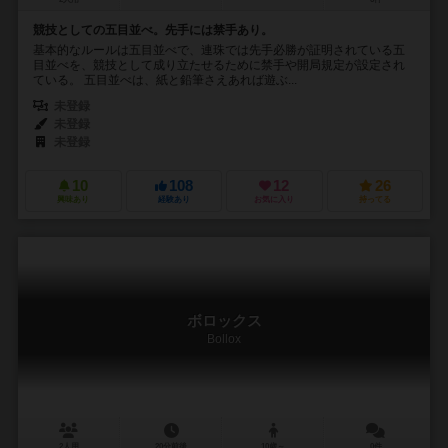
競技としての五目並べ。先手には禁手あり。
基本的なルールは五目並べで、連珠では先手必勝が証明されている五
目並べを、競技として成り立たせるために禁手や開局規定が設定され
ている。 五目並べは、紙と鉛筆さえあれば遊ぶ...
未登録
未登録
未登録
10
108
12
26
興味あり
経験あり
お気に入り
持ってる
ボロックス
Bollox
2人用
20分前後
10歳～
0件