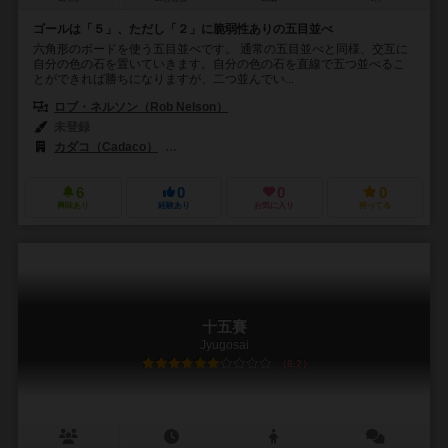
ゴールは「５」、ただし「２」に脆弱性ありの五目並べ
六角形のボードを使う五目並べです。 通常の五目並べと同様、交互に
自分の色の石を置いていきます。自分の色の石を直線で五つ並べるこ
とができれば勝ちになりますが、二つ並んでい...
ロブ・ネルソン（Rob Nelson）
未登録
カダコ（Cadaco）
ロンドンゲームカンパニー（The London Game 
6
0
0
0
興味あり
経験あり
お気に入り
持ってる
十五賽
Jyugosai
6.2