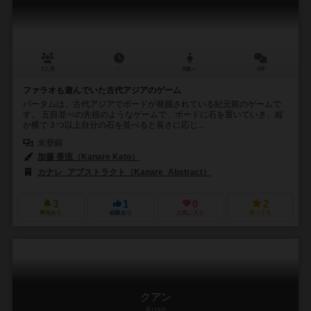
2人用
－
8歳～
0件
ファラオも遊んでいた古代アジアのゲーム
パータムは、古代アジアでボードが発掘されている紀元前のゲームで
す。 五目並べの先祖のようなゲームで、ボードに石を置いていき、縦
か横で３つ以上自分の石を並べると長さに応じ...
未登録
加藤 香流（Kanare Kato）
カナレ_アブストラクト（Kanare_Abstract）
3
1
0
2
興味あり
経験あり
お気に入り
持ってる
クアン
Kuan