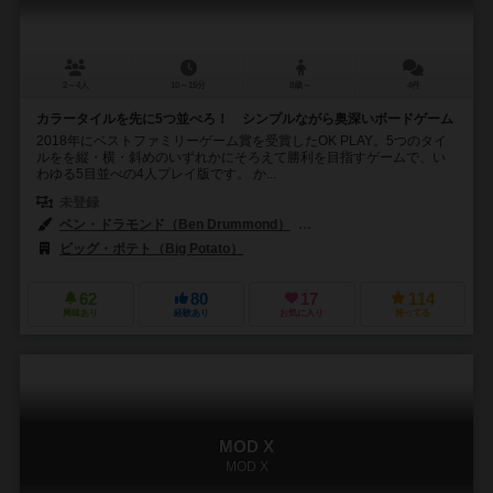
2～4人
10～15分
8歳～
4件
カラータイルを先に5つ並べろ！ シンプルながら奥深いボードゲーム
2018年にベストファミリーゲーム賞を受賞したOK PLAY。5つのタイ
ルをを縦・横・斜めのいずれかにそろえて勝利を目指すゲームで、い
わゆる5目並べの4人プレイ版です。 か...
未登録
ベン・ドラモンド（Ben Drummond）
ゾー・リー（Zoe Lee）
ビッグ・ポテト（Big Potato）
62
80
17
114
興味あり
経験あり
お気に入り
持ってる
MOD X
MOD X