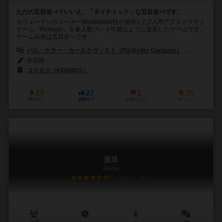
ただの五目並べ？いいえ、「ダイナミック」な五目並べです。
スウェーデンのメーカーMindtwister社が発売した2人用アブストラクト
ゲーム「Pentago」を多人数プレイ可能なように改良したゲームです。
ゲーム自体は五目並べです...
パル・ケラー・カールクヴィスト（Pål Keller Carlquist）
トーマス・
未登録
コスモス（KOSMOS）
マインドツイスターAB（Mindtwister AB）
17
27
2
25
興味あり
経験あり
お気に入り
持ってる
連珠
Renju
6.0
2人用
－
ー
5件