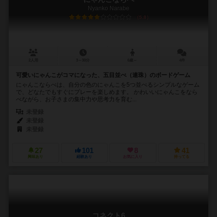
Nyanko Narabe
5.8
2人用
3～30分
6歳～
4件
可愛いにゃんこがコマになった、五目並べ（連珠）のボードゲーム
にゃんこならべは、自分の色のにゃんこを5つ並べるシンプルなゲーム
で、どなたでもすぐにプレーを楽しめます。 かわいいにゃんこをなら
べながら、お子さまの集中力や思考力を育む...
未登録
未登録
未登録
27
101
8
41
興味あり
経験あり
お気に入り
持ってる
コネクト6