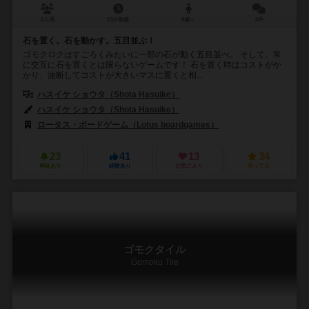
2人用
15分前後
8歳～
5件
石を置く。石を動かす。五目並ぶ！
ゴモクロクはすごろくみたいに一部の石が動く五目並べ。 そして、常
に交互に石を置くとは限らないゲームです！ 石を置く時はコストがか
かり、油断してコストが大きいマスに置くと相...
ハスイケ ショウタ（Shota Hasuike）
ハスイケ ショウタ（Shota Hasuike）
ロータス・ボードゲーム（Lotus boardgames）
23
41
13
34
興味あり
経験あり
お気に入り
持ってる
ゴモクタイル
Gomoku Tile