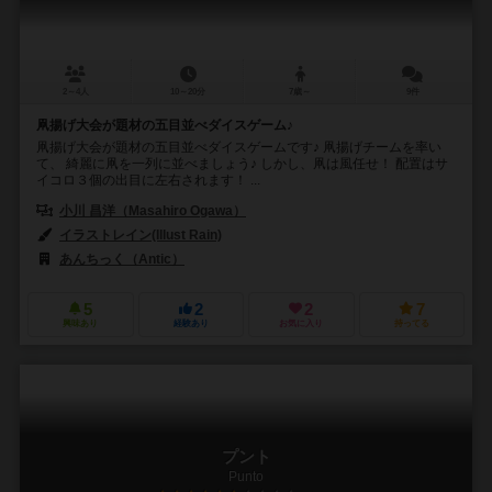
2～4人
10～20分
7歳～
9件
凧揚げ大会が題材の五目並べダイスゲーム♪
凧揚げ大会が題材の五目並べダイスゲームです♪ 凧揚げチームを率い
て、 綺麗に凧を一列に並べましょう♪ しかし、凧は風任せ！ 配置はサ
イコロ３個の出目に左右されます！ ...
小川 昌洋（Masahiro Ogawa）
イラストレイン(Illust Rain)
あんちっく（Antic）
5
2
2
7
興味あり
経験あり
お気に入り
持ってる
プント
Punto