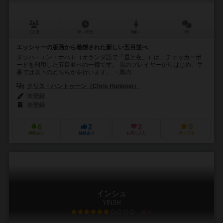
2人用
15～30分
5歳～
1件
エッシャーの版画から着想された新しい五目並べ
ダッハ・エン・ナハト（オランダ語で「昼と夜」）は、チェッカーボ
ードを利用した五目並べの一種です。 黒のプレイヤーからはじめ、手
番では以下のどちらかを行います。 ・黒の...
クリス・ハントゥーン（Chris Huntoon）
未登録
未登録
6
2
2
0
興味あり
経験あり
お気に入り
持ってる
インシュ
YINSH
6.4