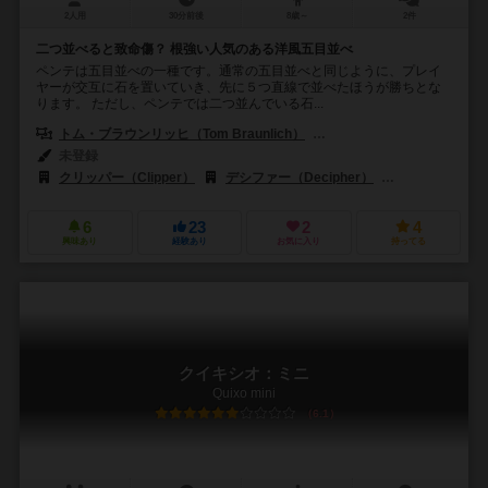
2人用
30分前後
8歳～
2件
二つ並べると致命傷？ 根強い人気のある洋風五目並べ
ペンテは五目並べの一種です。通常の五目並べと同じように、プレイ
ヤーが交互に石を置いていき、先に５つ直線で並べたほうが勝ちとな
ります。 ただし、ペンテでは二つ並んでいる石...
トム・ブラウンリッヒ（Tom Braunlich）
ゲイリー・ガブレル（Gary 
未登録
クリッパー（Clipper）
デシファー（Decipher）
エストレラ（Es
6
23
2
4
興味あり
経験あり
お気に入り
持ってる
クイキシオ：ミニ
Quixo mini
6.1