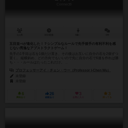
Connect6
2人用
30分前後
8歳～
0件
五目並べが進化した！？シンプルなルールで先手後手の有利不利を感
じない秀逸なアブストラクトゲーム！
先手の1手目は石を1個だけ置き、その後はお互いに自分の石を2個ずつ
置く。 縦横斜め、どの方向でもいいので先に自分の石で6連を作れば勝
ち・・・ルールはたったこれだけ。 ...
プロフェッサーアイ・チェン・ウー（Professor I-Chen Wu）
未登録
未登録
6
26
3
3
興味あり
経験あり
お気に入り
持ってる