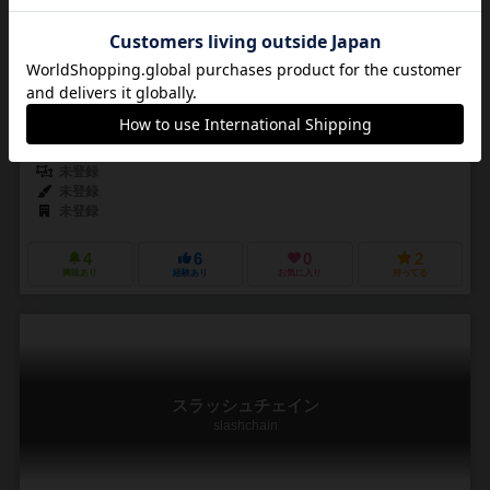
2人用
10～20分
8歳～
0件
作品説明文の編集者を募集中
未登録
未登録
未登録
4
6
0
2
興味あり
経験あり
お気に入り
持ってる
スラッシュチェイン
slashchain