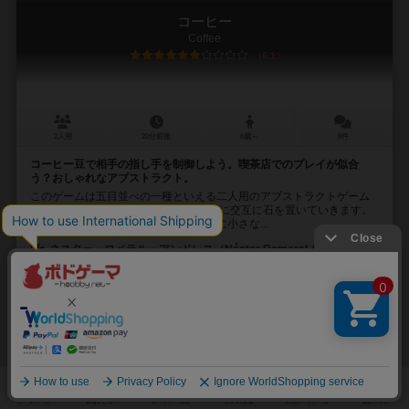
コーヒー
Coffee
6.1
2人用
20分前後
6歳～
0件
コーヒー豆で相手の指し手を制御しよう。喫茶店でのプレイが似合
う？おしゃれなアブストラクト。
このゲームは五目並べの一種といえる二人用のアブストラクトゲーム
です。 四角形、または六角形のボードに交互に石を置いていきます。
石を置いたプレイヤーは、その石の上に小さな...
ネスター・ロメラル・アンドレス（Néstor Romeral Andrés）
ネスター・ロメラル・アンドレス（Néstor Romeral Andrés）
ネスターゲームズ（Nestorgames）
24
21
5
23
興味あり
経験あり
お気に入り
持ってる