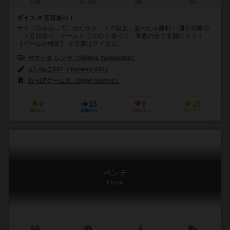
2人用
10～30分
8歳～
2件
ダイス ✕ 五目並べ！
サイコロを振って、出た目を「１５以上」並べたら勝利！ 運と戦略の
「十五目並べ」ゲーム！ このひと振りに、青春の全てを賭けろ！！
【ゲームの概要】 十五賽はサイコロ...
ヤマシタ シンヤ（Shinya Yamashita）
よいねこ247（Yoineko 247）
おっぽゲームズ（Oppo Games）
9
15
6
25
興味あり
経験あり
お気に入り
持ってる
ペンテ
Pente