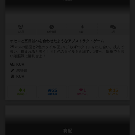
2人用
10分前後
8歳～
1件
オセロと五目並べを合わせたようなアブストラクトゲーム
25マスの盤面と2色のタイル 互いに1枚ずつタイルを出し合い、挟んで
奪い、挟まれると失う！同じ色のタイルを直線で5つ並べ、簡単でも深
い頭脳戦に勝利せよ！
KUA
未登録
KUA
4
25
1
15
興味あり
経験あり
お気に入り
持ってる
賽配