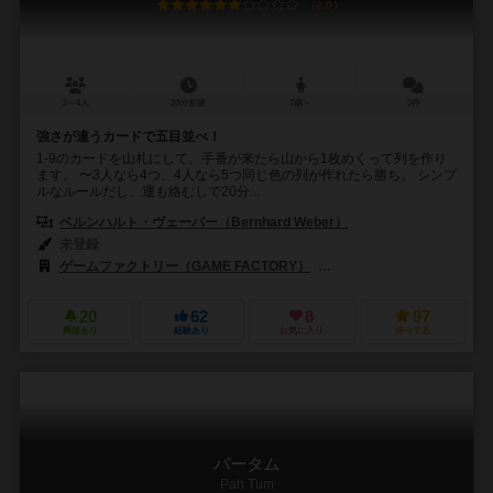
6.0
2～4人
20分前後
7歳～
3件
強さが違うカードで五目並べ！
1-9のカードを山札にして、手番が来たら山から1枚めくって列を作り
ます。 〜3人なら4つ、4人なら5つ同じ色の列が作れたら勝ち。 シンプ
ルなルールだし、運も絡むしで20分...
ベルンハルト・ヴェーバー（Bernhard Weber）
未登録
ゲームファクトリー（GAME FACTORY）
ホワイトゴブリンゲームズ（Wh
20
62
8
97
興味あり
経験あり
お気に入り
持ってる
パータム
Pah Tum