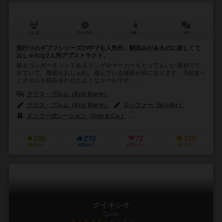
2人用
30～60分
9歳～
4件
流行りのギプフシリーズの中でも人気作。馴染みがあるのに新しくて
おしゃれな2人用アブストラクト。
箱もコンポーネントであるリングやマーカーもとってもいい素材でで
きていて、盤面もおしゃれ。遊んでいる場面が様になります。 5目並べ
とオセロを組み合わせたようなルールです。 ...
クリス・ブルム（Kris Burm）
クリス・ブルム（Kris Burm）
ルシファー（lu'cifer）
ドンコーポレーション（Don & Co.）
フッフ アンド フレンズ（Huch! 
195
270
72
132
興味あり
経験あり
お気に入り
持ってる
クイキシオ
Quixo