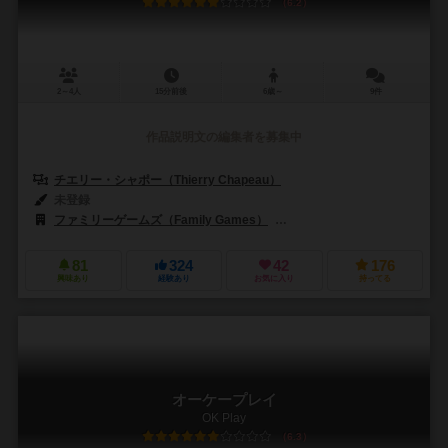
6.2
2～4人
15分前後
6歳～
9件
作品説明文の編集者を募集中
チエリー・シャポー（Thierry Chapeau）
未登録
ファミリーゲームズ（Family Games）
ファンデックス（Fundex）
81
324
42
176
興味あり
経験あり
お気に入り
持ってる
オーケープレイ
OK Play
6.3