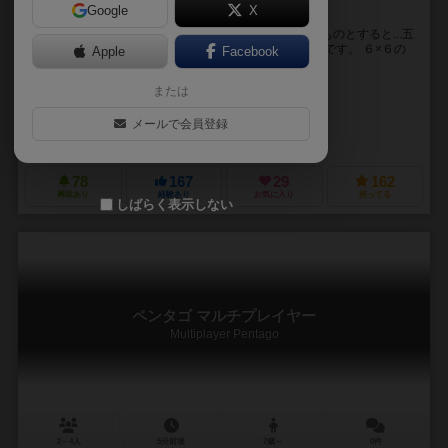
Google
X
馴染み深い五目並べ。でも、回転しちゃうんです。
アブストラクトゲームです。日本のゲームに一番近いものとすると...五
目並べ。 ただ、そんな五目並べが、回転してしまうんです。 ６×６の
Apple
Facebook
盤面が、４つの３×３に分かれており、...
または
トーマス・フローデン（Tomas Flodén）
マルテン・スコガー（Mårten Skoger）
メールで会員登録
カロムアート（Carrom Art）
エグモント ポルスカ（Egmont Polsk
78
167
29
162
興味あり
経験あり
お気に入り
持ってる
しばらく表示しない
ペンタゴ マルチプレイヤー
Multiplayer Pentago
2～4人
5分前後
7歳～
0件