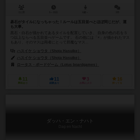
2人用
5～10分
6歳～
2件
碁石がタイルになっちゃった！ルールは五目並べとほぼ同じだが、運
も大事。
黒石・白石が描かれてあるタイルを配置していき、 自身の色の石を５
つ以上ならべる五目並べゲームです。 石の他には「×」が描かれたマス
もあり、そのマスは両者にとって邪魔なマス...
ハスイケ ショウタ（Shota Hasuike）
ハスイケ ショウタ（Shota Hasuike）
ロータス・ボードゲーム（Lotus boardgames）
11
11
3
16
興味あり
経験あり
お気に入り
持ってる
ダッハ・エン・ナハト
Dag en Nacht