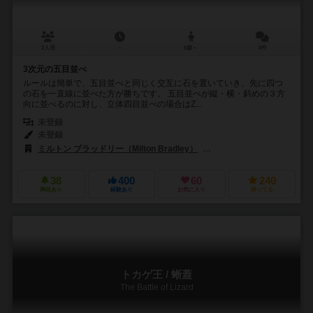
2人用
－
6歳～
8件
3次元の五目並べ
ルールは簡単で、五目並べと同じく交互に石を置いていき、先に四つ
の石を一直線に並べた方が勝ちです。 五目並べが縦・横・斜めの３方
向に並べるのに対し、立体四目並べの場合はZ...
未登録
未登録
ミルトン ブラッドリー（Milton Bradley）
ハナヤマ（HANAYAMA
38
400
60
240
興味あり
経験あり
お気に入り
持ってる
トカゲ王 / 蜥蓋
The Battle of Lizard