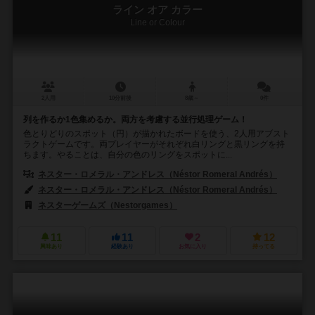
ライン オア カラー
Line or Colour
2人用
10分前後
8歳～
0件
列を作るか1色集めるか。両方を考慮する並行処理ゲーム！
色とりどりのスポット（円）が描かれたボードを使う、2人用アブスト
ラクトゲームです。両プレイヤーがそれぞれ白リングと黒リングを持
ちます。やることは、自分の色のリングをスポットに...
ネスター・ロメラル・アンドレス（Néstor Romeral Andrés）
ネスター・ロメラル・アンドレス（Néstor Romeral Andrés）
ネスターゲームズ（Nestorgames）
11
11
2
12
興味あり
経験あり
お気に入り
持ってる