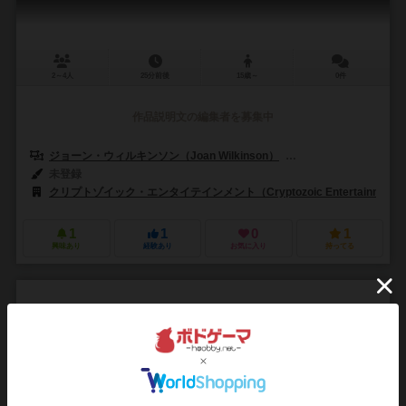
2～4人
25分前後
15歳～
0件
作品説明文の編集者を募集中
ジョーン・ウィルキンソン（Joan Wilkinson）
マーク・ウィルキンソン（
未登録
クリプトゾイック・エンタイテインメント（Cryptozoic Entertainment
1
1
0
1
興味あり
経験あり
お気に入り
持ってる
クイナミッド
Quinamid