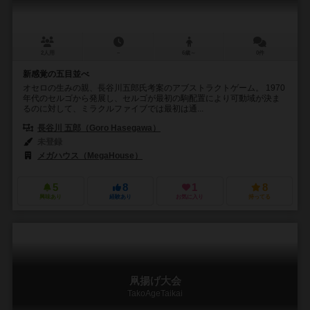
2人用
－
6歳～
0件
新感覚の五目並べ
オセロの生みの親、長谷川五郎氏考案のアブストラクトゲーム。 1970
年代のセルゴから発展し、セルゴが最初の駒配置により可動域が決ま
るのに対して、ミラクルファイブでは最初は通...
長谷川 五郎（Goro Hasegawa）
未登録
メガハウス（MegaHouse）
5
8
1
8
興味あり
経験あり
お気に入り
持ってる
凧揚げ大会
TakoAgeTaikai