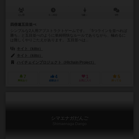
2人用
5～20分
5歳～
0件
四倍速五目並べ
シンプルな2人用アブストラクトゲームです。 「5つラインを並べれば
勝ち」と五目並べのように単純明快なルールでありながら、極めるに
は難しくやりごたえがあります。 五目並べは...
キイト（kiito）
キイト（kiito）
ハイチェインプロジェクト（HIchain Project）
7
4
1
5
興味あり
経験あり
お気に入り
持ってる
シマエナガだんご
Shimaenaga Dango