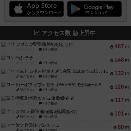
アクセス数 急上昇中
フリップ７：復讐心とともに
487
PT
紹介文なし
2件の投稿
コンテナ
148
PT
紹介文なし
1件の投稿
ドゥームド・バタリオンズ：ASLモジュール11
132
PT
紹介文あり
1件の投稿
コード・オブ・ブシドー：ASLモジュール8
126
PT
紹介文あり
1件の投稿
宝石の煌き：デュエル 偽造者
117
PT
紹介文なし
1件の投稿
クランク! ：冒険者たち（拡張）
101
PT
紹介文あり
4件の投稿
マーケットフレッシュ
80
PT
紹介文あり
1件の投稿