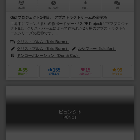
2人用
30～60分
9歳～
4件
Gipfプロジェクト1作目。 アブストラクトゲームの金字塔
世界中にファンの多い名作ボードゲーム! GIPF Project(ギプフプロジェ
クト)は、クリス・バームによって作られた2人用のアブストラクトゲ
ームシリーズの総称です。...
クリス・ブルム（Kris Burm）
クリス・ブルム（Kris Burm）
ルシファー（lu'cifer）
ドンコーポレーション（Don & Co.）
フッフ アンド フレンズ（Huch! 
55
155
15
99
興味あり
経験あり
お気に入り
持ってる
ピュンクト
PÜNCT