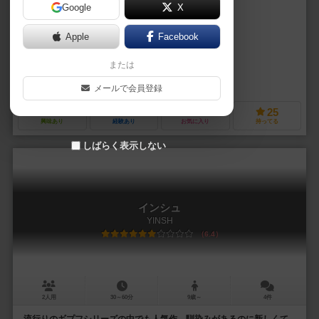
Google
X
作品説明文の編集者を募集中
Apple
Facebook
ホビージャパン（Hobby Japan）
または
未登録
ミクシィ(mixi)
メールで会員登録
1
5
2
25
興味あり
経験あり
お気に入り
持ってる
しばらく表示しない
インシュ
YINSH
6.4
2人用
30～60分
9歳～
4件