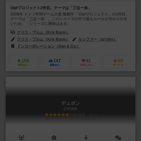
Gipfプロジェクト2作目。テーマは「三位一体」
2008年 ドイツ年間ゲーム大賞 推薦作 「Gipfプロジェクト」の2作目。
テーマは「三位一体」。このシリーズの中で最もルールが分かりやす
いため、「シリーズに興味はある...
クリス・ブルム（Kris Burm）
クリス・ブルム（Kris Burm）
ルシファー（lu'cifer）
ドンコーポレーション（Don & Co.）
フッフ アンド フレンズ（Huch! 
109
147
41
88
興味あり
経験あり
お気に入り
持ってる
デュボン
DVONN
6.1