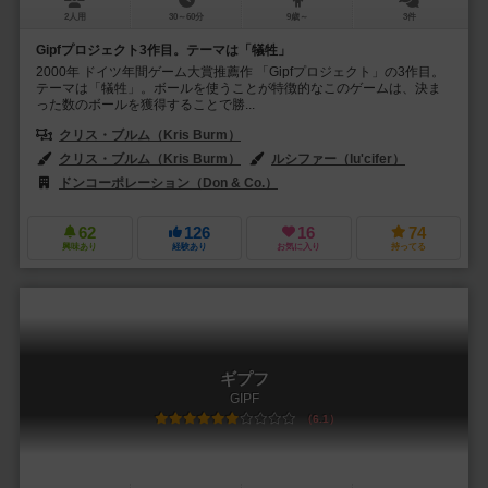
2人用
30～60分
9歳～
3件
Gipfプロジェクト3作目。テーマは「犠牲」
2000年 ドイツ年間ゲーム大賞推薦作 「Gipfプロジェクト」の3作目。
テーマは「犠牲」。ボールを使うことが特徴的なこのゲームは、決ま
った数のボールを獲得することで勝...
クリス・ブルム（Kris Burm）
クリス・ブルム（Kris Burm）
ルシファー（lu'cifer）
ドンコーポレーション（Don & Co.）
フッフ アンド フレンズ（Huch! 
62
126
16
74
興味あり
経験あり
お気に入り
持ってる
ギプフ
GIPF
6.1