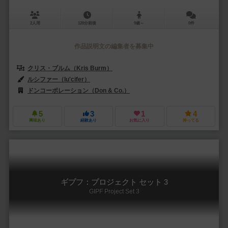
2人用
120分前後
9歳～
0件
作品説明文の編集者を募集中
クリス・ブルム（Kris Burm）
ルシファー（lu'cifer）
ドンコーポレーション（Don & Co.）
スマート・トイズ・アンド・ゲームズ
5
3
1
4
興味あり
経験あり
お気に入り
持ってる
ギプフ：プロジェクト セット 3
GIPF Project Set 3