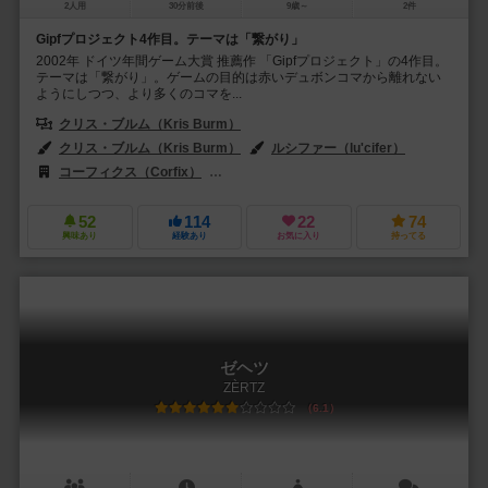
2人用
30分前後
9歳～
2件
Gipfプロジェクト4作目。テーマは「繋がり」
2002年 ドイツ年間ゲーム大賞 推薦作 「Gipfプロジェクト」の4作目。
テーマは「繋がり」。ゲームの目的は赤いデュボンコマから離れない
ようにしつつ、より多くのコマを...
クリス・ブルム（Kris Burm）
クリス・ブルム（Kris Burm）
ルシファー（lu'cifer）
コーフィクス（Corfix）
ドンコーポレーション（Don & Co.）
52
114
22
74
興味あり
経験あり
お気に入り
持ってる
ゼヘツ
ZÈRTZ
6.1