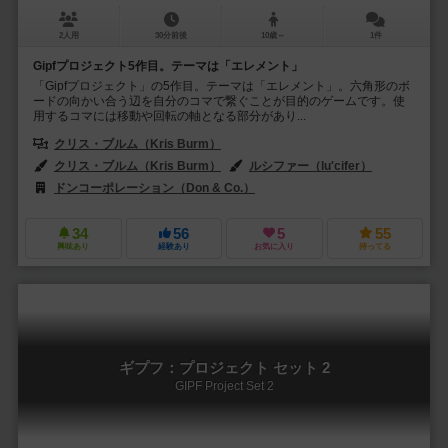
2人用
30分前後
10歳～
1件
Gipfプロジェクト5作目。テーマは「エレメント」
「Gipfプロジェクト」の5作目。テーマは「エレメント」。六角形のボ
ードの向かい合う辺を自分のコマで繋ぐことが目的のゲームです。使
用するコマには移動や回転の軸となる部分があり...
クリス・ブルム（Kris Burm）
クリス・ブルム（Kris Burm）
ルシファー（lu'cifer）
ドンコーポレーション（Don & Co.）
フッフ アンド フレンズ（Huch! 
34
56
5
55
興味あり
経験あり
お気に入り
持ってる
ギプフ：プロジェクト セット 2
GIPF Project Set 2