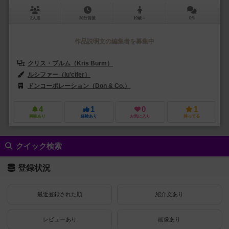
2人用
30分前後
10歳～
0件
作品説明文の編集者を募集中
クリス・ブルム（Kris Burm）
ルシファー（lu'cifer）
ドンコーポレーション（Don & Co.）
スマート・トイズ・アンド・ゲームズ
4
1
0
1
興味あり
経験あり
お気に入り
持ってる
クイック検索
登録状況
最近登録された順
紹介文あり
レビューあり
画像あり