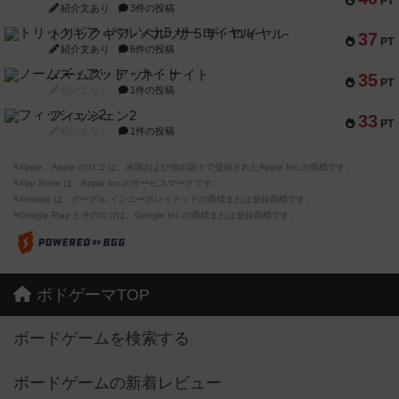
PT
紹介文あり
3件の投稿
トリックギア - ペルソナ5 ザ・ロイヤル-
37
PT
紹介文あり
6件の投稿
ノームズ・アット・ナイト
35
PT
紹介文なし
1件の投稿
フィッシェン2
33
PT
紹介文なし
1件の投稿
※Apple、Apple のロゴ は、米国および他の国々で登録されたApple Inc.の商標です。
※App Store は、Apple Inc.のサービスマークです。
※Android は、グーグル インコーポレイテッドの商標または登録商標です。
※Google Play とそのロゴは、Google Inc.の商標または登録商標です。
ボドゲーマTOP
ボードゲームを検索する
ボードゲームの新着レビュー