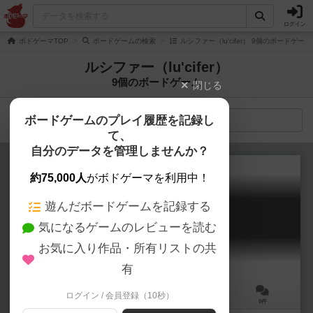
ログイン
ボドゲーマTOP
ボードゲームの検索
ルシファー（lu'cifer） 9個のボードゲーム
ルシファー（lu'cifer）
9個のボードゲーム
閉じる
ボードゲームのプレイ履歴を記録し
検索メニュー
て、
自分のデータを管理しませんか？
約75,000人
がボドゲーマを利用中！
遊んだボードゲームを記録する
ルシファーvsキングクロッチ!
気になるゲームのレビューを読む
Lucifer vs Kingkrocchi
お気に入り作品・所有リストの共
有
ログイン / 会員登録（10秒）
3～5人
15分前後
8歳～
0件