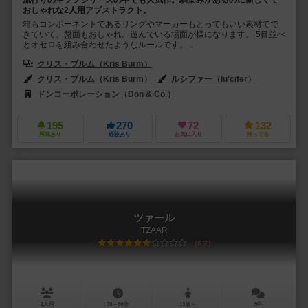
流行りのギプフシリーズの中でも人気作。馴染みがあるのに新しくて
おしゃれな2人用アブストラクト。
箱もコンポーネントであるリングやマーカーもとってもいい素材でで
きていて、盤面もおしゃれ。遊んでいる場面が様になります。 5目並べ
とオセロを組み合わせたようなルールです。 ...
クリス・ブルム（Kris Burm）
クリス・ブルム（Kris Burm）
ルシファー（lu'cifer）
ドンコーポレーション（Don & Co.）
フッフ アンド フレンズ（Huch! 
195
270
72
132
興味あり
経験あり
お気に入り
持ってる
ツァール
TZAAR
6.2
2人用
30～60分
13歳～
5件