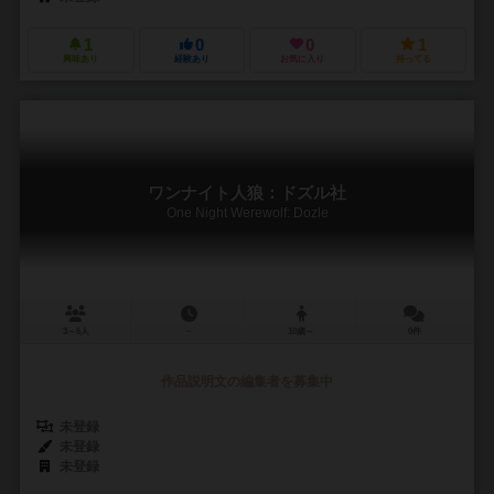
1
0
0
1
興味あり
経験あり
お気に入り
持ってる
ワンナイト人狼：ドズル社
One Night Werewolf: Dozle
3～6人
－
10歳～
0件
作品説明文の編集者を募集中
未登録
未登録
未登録