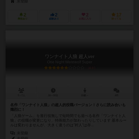
未登録
2
2
2
17
興味あり
経験あり
お気に入り
持ってる
ワンナイト人狼 超人ver
One Night Werewolf Super
6.0
3～7人
10～20分
10歳～
4件
名作「ワンナイト人狼」の超人的役職バージョン！さらに読み合いも
熾烈に！
「人狼ゲーム」を進行役無しで短時間でも遊べる名作「ワンナイト人
狼」の役職が変更になり、特殊能力が加わったりしています 基本ルー
ルは変わりませんが、大きく違うのは”村人”は存...
未登録
未登録