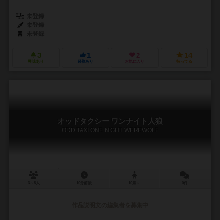
未登録
未登録
未登録
3
1
2
14
興味あり
経験あり
お気に入り
持ってる
オッドタクシー ワンナイト人狼
ODD TAXI ONE NIGHT WEREWOLF
3～8人
10分前後
10歳～
0件
作品説明文の編集者を募集中