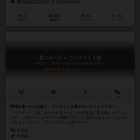
株式会社スロウカーブ（Slow Curve）
41
102
24
182
興味あり
経験あり
お気に入り
持ってる
星のカービィ ワンナイト人狼
KIRBY'S JINRO ONENIGHT WEREWOLF
6.1
－
－
ー
2件
料理を食べたのは誰？ ワンナイト人狼がカービィとコラボ！
「ワンナイト人狼」をそのままカービィの世界観に置き換えたゲーム
です。 人狼ゲームはテーマが物騒でプレイに抵抗があるという人もお
られるようなので、そういう方には遊びやすく...
未登録
未登録