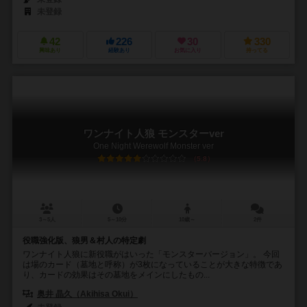
未登録
42
226
30
330
興味あり
経験あり
お気に入り
持ってる
ワンナイト人狼 モンスターver
One Night Werewolf Monster ver
5.8
3～5人
5～10分
10歳～
2件
役職強化版、狼男＆村人の特定劇
ワンナイト人狼に新役職がはいった「モンスターバージョン」。 今回
は場のカード（墓地と呼称）が3枚になっていることが大きな特徴であ
り、カードの効果はその墓地をメインにしたもの...
奥井 晶久（Akihisa Okui）