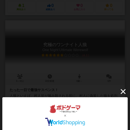
1
0
0
0
興味あり
経験あり
お気に入り
持ってる
究極のワンナイト人狼
One Night Ultimate Werewolf
6.1
3～10人
10分前後
8歳～
5件
たった一日で最強サスペンス！
人狼といえば、村人皆が噛み殺される前に、村人に偽装した狼を処刑
するという正体隠匿ゲームです。 様々な派生作品のある人狼ですが、
「究極のワンナイト人狼」は「人狼 × ワンナイ...
テッド・アルスパッチ（Ted Alspach）
奥井 晶久（Akihisa Okui）
グス・バッツ（Gus Batts）
ベジエゲームズ（Bezier Games）
ラケルタ（Lacerta）
ラベンス