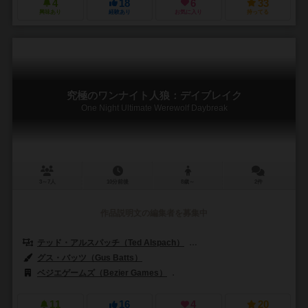
4
18
6
33
興味あり
経験あり
お気に入り
持ってる
究極のワンナイト人狼：デイブレイク
One Night Ultimate Werewolf Daybreak
3～7人
10分前後
8歳～
2件
作品説明文の編集者を募集中
テッド・アルスパッチ（Ted Alspach）
奥井 晶久（Akihisa Okui）
グス・バッツ（Gus Batts）
ベジエゲームズ（Bezier Games）
ラベンスバーガー（Ravensburger 
11
16
4
20