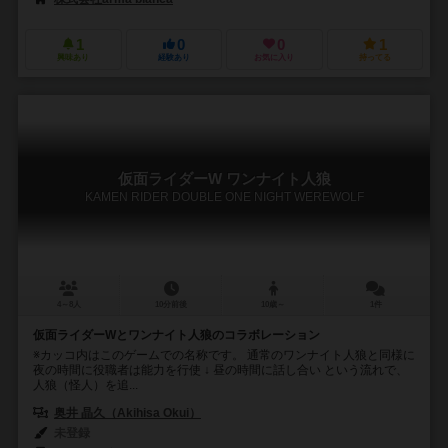
1
0
0
1
興味あり
経験あり
お気に入り
持ってる
仮面ライダーW ワンナイト人狼
KAMEN RIDER DOUBLE ONE NIGHT WEREWOLF
4～8人
10分前後
10歳～
1件
仮面ライダーWとワンナイト人狼のコラボレーション
※カッコ内はこのゲームでの名称です。 通常のワンナイト人狼と同様に
夜の時間に役職者は能力を行使 ↓ 昼の時間に話し合い という流れで、
人狼（怪人）を追...
奥井 晶久（Akihisa Okui）
未登録