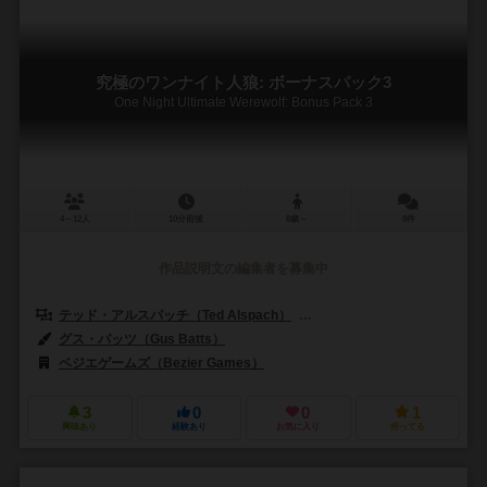
究極のワンナイト人狼: ボーナスパック3
One Night Ultimate Werewolf: Bonus Pack 3
4～12人
10分前後
8歳～
0件
作品説明文の編集者を募集中
テッド・アルスパッチ（Ted Alspach）
奥井 晶久（Akihisa Okui）
グス・バッツ（Gus Batts）
ベジエゲームズ（Bezier Games）
3
0
0
1
興味あり
経験あり
お気に入り
持ってる