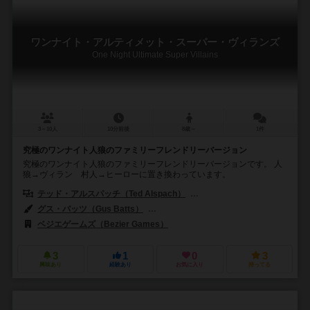
ワンナイト・アルティメット・スーパー・ヴィランズ
One Night Ultimate Super Villains
3～10人
10分前後
8歳～
1件
究極のワンナイト人狼のファミリーフレンドリーバージョン
究極のワンナイト人狼のファミリーフレンドリーバージョンです。 人
狼→ヴィラン 村人→ヒーローに置き換わっています。
テッド・アルスパッチ（Ted Alspach）
奥井 晶久（Akihisa Okui）
グス・バッツ（Gus Batts）
テイラー・ボグル（Taylor Bogle）
ベジエゲームズ（Bezier Games）
3
1
0
3
興味あり
経験あり
お気に入り
持ってる