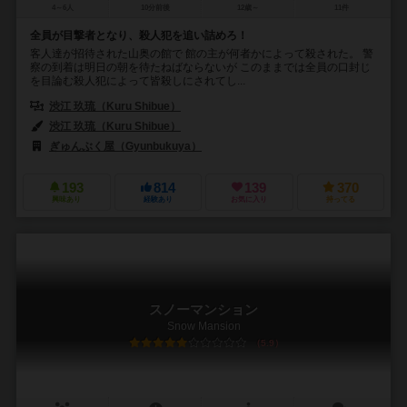
4～6人
10分前後
12歳～
11件
全員が目撃者となり、殺人犯を追い詰めろ！
客人達が招待された山奥の館で 館の主が何者かによって殺された。 警
察の到着は明日の朝を待たねばならないが このままでは全員の口封じ
を目論む殺人犯によって皆殺しにされてし...
渋江 玖琉（Kuru Shibue）
渋江 玖琉（Kuru Shibue）
ぎゅんぶく屋（Gyunbukuya）
193
814
139
370
興味あり
経験あり
お気に入り
持ってる
スノーマンション
Snow Mansion
5.9