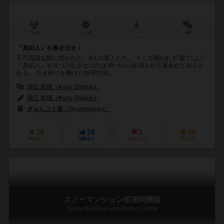
2人用
1～10分
ー
0件
『真犯人』を暴き出せ！
不可思議な館に招かれた、9人の客人たち。 そこで開かれる“宴”により
『真犯人』を見つけ出さなければ 待つのは抹消される運命だと知らさ
れる… 生き残りを懸けた推理対決...
渋江 玖琉（Kuru Shibue）
渋江 玖琉（Kuru Shibue）
ぎゅんぶく屋（Gyunbukuya）
19
16
1
28
興味あり
経験あり
お気に入り
持ってる
スノーマンション拡張同梱版
Snow Mansion and Perfect Crime