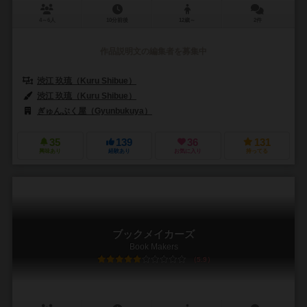
4～6人
10分前後
12歳～
2件
作品説明文の編集者を募集中
渋江 玖琉（Kuru Shibue）
渋江 玖琉（Kuru Shibue）
ぎゅんぶく屋（Gyunbukuya）
35
139
36
131
興味あり
経験あり
お気に入り
持ってる
ブックメイカーズ
Book Makers
5.9