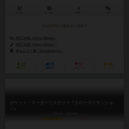
5～6人
5～15分
12歳～
2件
作品説明文の編集者を募集中
渋江 玖琉（Kuru Shibue）
渋江 玖琉（Kuru Shibue）
ぎゅんぶく屋（Gyunbukuya）
22
72
17
85
興味あり
経験あり
お気に入り
持ってる
ポケット・マーダーミステリー『クローズドマンショ
ン』
closed Condo
6.0