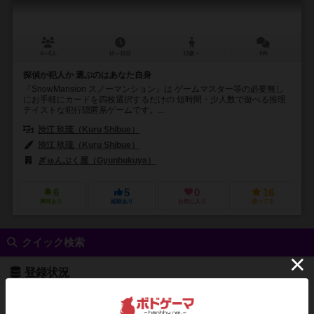
4～6人
10～15分
12歳～
0件
探偵か犯人か 選ぶのはあなた自身
『SnowMansion スノーマンション』は ゲームマスター等の必要無し
にお手軽にカードを四枚選択するだけの 短時間・少人数で遊べる推理
テイストな犯行隠匿系ゲームです。...
渋江 玖琉（Kuru Shibue）
渋江 玖琉（Kuru Shibue）
ぎゅんぶく屋（Gyunbukuya）
6
5
0
16
興味あり
経験あり
お気に入り
持ってる
クイック検索
登録状況
最近登録された順
紹介文あり