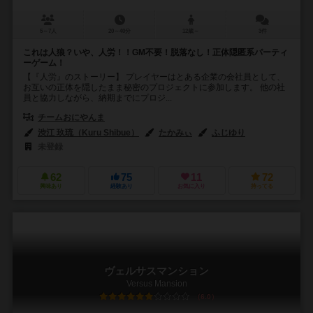
5～7人
20～40分
12歳～
3件
これは人狼？いや、人労！！GM不要！脱落なし！正体隠匿系パーティ
ーゲーム！
【『人労』のストーリー】 プレイヤーはとある企業の会社員として、
お互いの正体を隠したまま秘密のプロジェクトに参加します。 他の社
員と協力しながら、納期までにプロジ...
チームおにやんま
渋江 玖琉（Kuru Shibue）
たかみぃ
ふじゆり
未登録
62
75
11
72
興味あり
経験あり
お気に入り
持ってる
ヴェルサスマンション
Versus Mansion
6.0