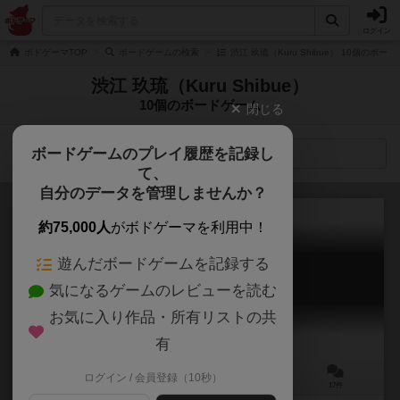
ログイン
ボドゲーマTOP
ボードゲームの検索
渋江 玖琉（Kuru Shibue） 10個のボー
渋江 玖琉（Kuru Shibue）
10個のボードゲーム
閉じる
ボードゲームのプレイ履歴を記録し
検索メニュー
て、
自分のデータを管理しませんか？
約75,000人
がボドゲーマを利用中！
遊んだボードゲームを記録する
目撃者たちの夜
気になるゲームのレビューを読む
Witness night
5.9
お気に入り作品・所有リストの共
有
ログイン / 会員登録（10秒）
3～6人
10分前後
8歳～
17件