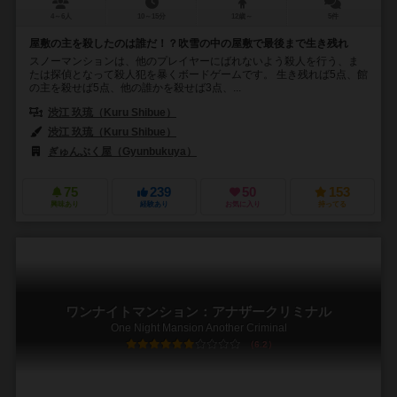
4～6人
10～15分
12歳～
5件
屋敷の主を殺したのは誰だ！？吹雪の中の屋敷で最後まで生き残れ
スノーマンションは、他のプレイヤーにばれないよう殺人を行う、ま
たは探偵となって殺人犯を暴くボードゲームです。 生き残れば5点、館
の主を殺せば5点、他の誰かを殺せば3点、...
渋江 玖琉（Kuru Shibue）
渋江 玖琉（Kuru Shibue）
ぎゅんぶく屋（Gyunbukuya）
75
239
50
153
興味あり
経験あり
お気に入り
持ってる
ワンナイトマンション：アナザークリミナル
One Night Mansion Another Criminal
6.2