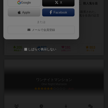
Google
X
客人の中に紛れ込んだ殺人鬼。全員の目撃証言を頼りに、殺人鬼を追
い詰める。
複数の客人が招かれたある洋館で、館の主人が何者かに殺害された。
Apple
Facebook
プレイヤーは客人の1人となり、客人に紛れ込んだ殺人鬼を全員の証言
をもとに探し出します。 議論の末に投票を行...
または
渋江 玖琉（Kuru Shibue）
メールで会員登録
渋江 玖琉（Kuru Shibue）
すごろくや（Sugorokuya）
205
922
191
853
しばらく表示しない
興味あり
経験あり
お気に入り
持ってる
ワンナイトマンション
One Night Mansion
6.0