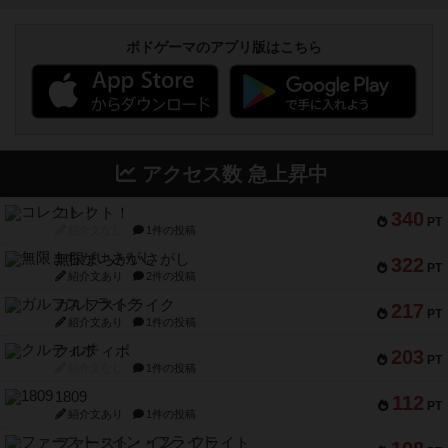
ボドゲーマのアプリ版はこちら
アクセス数 急上昇中
コレクト！
340
PT
紹介文なし
1件の投稿
無限まちがいさがし
322
PT
紹介文あり
2件の投稿
ガルフストライク
217
PT
紹介文あり
1件の投稿
クルティボ
203
PT
紹介文なし
1件の投稿
1809
112
PT
紹介文あり
1件の投稿
ファースト・イン・フライト