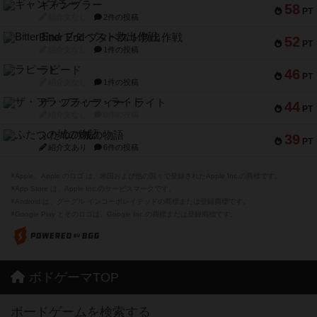
ギャンブラー
58
PT
紹介文なし
2件の投稿
Bitter End ブタペスト救出作戦
52
PT
紹介文なし
1件の投稿
ラピード
46
PT
紹介文なし
1件の投稿
ザ・フラッフィー・ライト
44
PT
紹介文なし
0件の投稿
ふたつの城の物語
39
PT
紹介文あり
6件の投稿
※Apple、Apple のロゴ は、米国および他の国々で登録されたApple Inc.の商標です。
※App Store は、Apple Inc.のサービスマークです。
※Android は、グーグル インコーポレイテッドの商標または登録商標です。
※Google Play とそのロゴは、Google Inc.の商標または登録商標です。
ボドゲーマTOP
ボードゲームを検索する