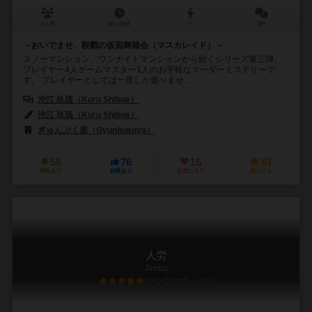
5人用
60～90分
ー
3件
－おいでませ、殺戮の仮面舞踏会（マスカレイド）－
スノーマンション、ワンナイトマンションから続くシリーズ第三弾。
プレイヤー4人ゲームマスター1人のお手軽なマーダーミステリーで
す。 プレイヤーとしては一度しか遊べませ...
渋江 玖琉（Kuru Shibue）
渋江 玖琉（Kuru Shibue）
ぎゅんぶく屋（Gyunbukuya）
58
76
15
87
興味あり
経験あり
お気に入り
持ってる
人労
Jinrou
5.8