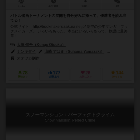
2～4人
45分前後
10歳～
4件
バトル漫画トーナメントの展開を自分好みに操って、優勝者を読み当
てる！
公式サイト http://bookmakers.sakura.ne.jp/ 架空の少年マンガ『ブッ
クメイカーズ』 いろいろあった。本当にいろいろあって、物語は最終
章！...
大塚 健吾（Kengo Otsuka）
ナンキダイ
山崎 すはま（Suhama Yamazaki）
渋江 玖琉（Kuru
オオツカ制作
78
177
26
144
興味あり
経験あり
お気に入り
持ってる
スノーマンション：パーフェクトクライム
Snow Mansion: Perfect Crime