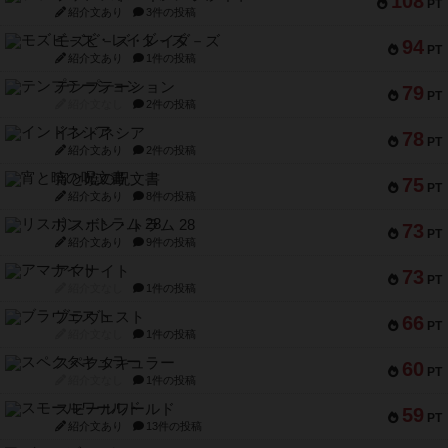
108
PT
紹介文あり
3件の投稿
モズビ－ズ・レイダ－ズ
94
PT
紹介文あり
1件の投稿
テンプテーション
79
PT
紹介文なし
2件の投稿
インドネシア
78
PT
紹介文あり
2件の投稿
宵と暁の呪文書
75
PT
紹介文あり
8件の投稿
リスボン・トラム 28
73
PT
紹介文あり
9件の投稿
アマナイト
73
PT
紹介文なし
1件の投稿
ブラヴェスト
66
PT
紹介文なし
1件の投稿
スペクタキュラー
60
PT
紹介文なし
1件の投稿
スモールワールド
59
PT
紹介文あり
13件の投稿