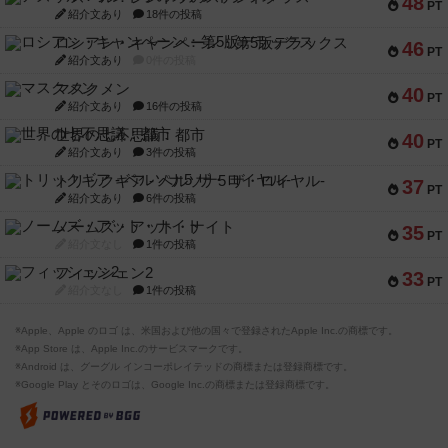
48
PT
紹介文あり
18件の投稿
ロシアン・キャンペーン：第5版デラックス
46
PT
紹介文あり
0件の投稿
マスクメン
40
PT
紹介文あり
16件の投稿
世界の七不思議：都市
40
PT
紹介文あり
3件の投稿
トリックギア - ペルソナ5 ザ・ロイヤル-
37
PT
紹介文あり
6件の投稿
ノームズ・アット・ナイト
35
PT
紹介文なし
1件の投稿
フィッシェン2
33
PT
紹介文なし
1件の投稿
※Apple、Apple のロゴ は、米国および他の国々で登録されたApple Inc.の商標です。
※App Store は、Apple Inc.のサービスマークです。
※Android は、グーグル インコーポレイテッドの商標または登録商標です。
※Google Play とそのロゴは、Google Inc.の商標または登録商標です。