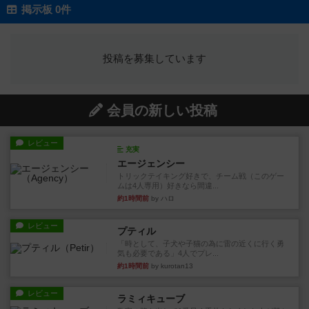
掲示板 0件
投稿を募集しています
会員の新しい投稿
レビュー
充実
エージェンシー
トリックテイキング好きで、チーム戦（このゲー
ムは4人専用）好きなら間違...
約1時間前
by ハロ
レビュー
プティル
「時として、子犬や子猫の為に雷の近くに行く勇
気も必要である」4人でプレ...
約1時間前
by kurotan13
レビュー
ラミィキューブ