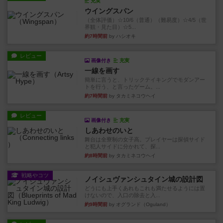
充実
ウイングスパン
（全体評価）☆10/6（普通）（難易度）☆4/5（世
界観・見た目）☆5...
約7時間前
by ハシオキ
レビュー
画像付き
充実
一線を画す
簡単に言うと、トリックテイキングでモダンアー
トを行う、と言ったゲーム。...
約7時間前
by タカミネコウヘイ
レビュー
画像付き
充実
しあわせのいと
舞台は全寮制の女子高。プレイヤーは探偵サイド
と犯人サイドに分かれて、探...
約8時間前
by タカミネコウヘイ
戦略やコツ
ノイシュヴァンシュタイン城の設計図
どうにも上手くあれもこれも満たせるようには置
けないので、入口の除去と入...
約9時間前
by オグランド（Oguland）