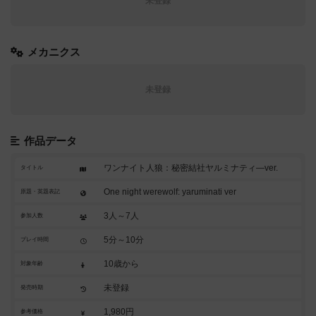
未登録
メカニクス
未登録
作品データ
ワンナイト人狼：秘密結社ヤルミナティ―ver.
タイトル
One night werewolf: yaruminati ver
原題・英題表記
3人～7人
参加人数
5分～10分
プレイ時間
10歳から
対象年齢
未登録
発売時期
1,980円
参考価格