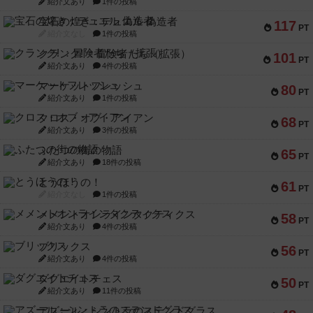
紹介文あり
1件の投稿
宝石の煌き：デュエル 偽造者
117
PT
紹介文なし
1件の投稿
クランク! ：冒険者たち（拡張）
101
PT
紹介文あり
4件の投稿
マーケットフレッシュ
80
PT
紹介文あり
1件の投稿
クロス・オブ・アイアン
68
PT
紹介文あり
3件の投稿
ふたつの街の物語
65
PT
紹介文あり
18件の投稿
とうほうの！
61
PT
紹介文なし
1件の投稿
メメントオンラインタクティクス
58
PT
紹介文あり
4件の投稿
ブリックス
56
PT
紹介文あり
4件の投稿
ダグエイトチェス
50
PT
紹介文あり
11件の投稿
アズール：シントラのステンドグラス