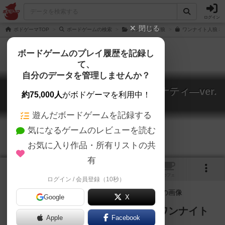
ログイン
閉じる
ボドゲーマTOP
ボードゲームの検索
ワンナイト人狼
ワンナイト人狼 秘
ボードゲームのプレイ履歴を記録し
て、
自分のデータを管理しませんか？
ワンナイト人狼：秘密結社ヤルミナティ―ver.
約75,000人
がボドゲーマを利用中！
One night werewolf: yaruminati ver
遊んだボードゲームを記録する
気になるゲームのレビューを読む
お気に入り作品・所有リストの共
有
1
トップ
画像
動画
レビュー
カフェ
ログイン / 会員登録（10秒）
Google
X
『秘密結社ヤルミナティ―』が『ワンナイト
Apple
Facebook
人狼』とコラボレーション！