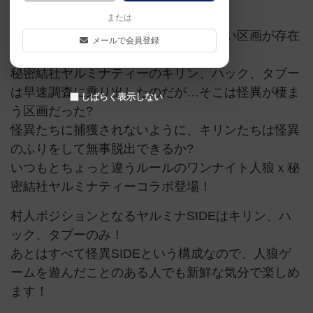
または
とある都会の片隅に、人が寄り付かない区画が存在
メールで会員登録
するという。
秘密結社ヤルミナティーのキリン、ハック、タブー
は早速調査に乗り出したのだが…そこは怪異が棲ま
しばらく表示しない
う区画だった?
怪異たちに捕獲されないように、キリンたちは怪異
のふりをして無事脱出できるか?
いつもとちょっと違うルールのワンナイト人狼ｘ秘
密結社ヤルミナティーコラボ登場！
村人ポジションとなるヤルミナSIDEはキリン、ハ
ック、タブーのみ！
あとはすべて怪異SIDEという構成なので、人狼ゲ
ームを遊んだことのある人でも新鮮な気分で楽しめ
ます！