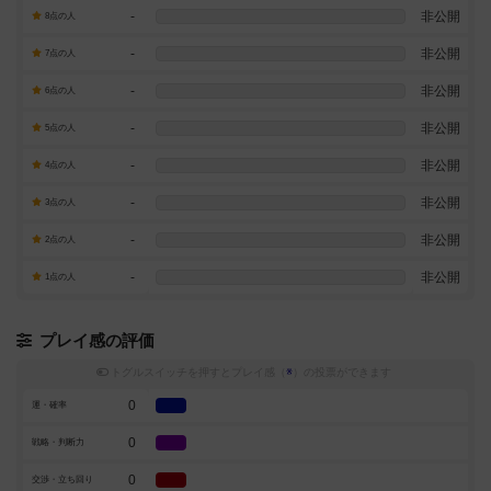
-
非公開
8点の人
-
非公開
7点の人
-
非公開
6点の人
-
非公開
5点の人
-
非公開
4点の人
-
非公開
3点の人
-
非公開
2点の人
-
非公開
1点の人
プレイ感の評価
トグルスイッチを押すとプレイ感（
※
）の投票ができます
0
運・確率
0
戦略・判断力
0
交渉・立ち回り