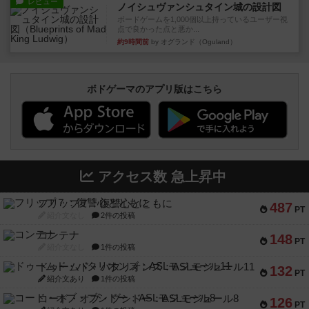
レビュー
ノイシュヴァンシュタイン城の設計図
ボードゲームを1,000個以上持っているユーザー視
点で良かった点と悪か...
約9時間前
by オグランド（Oguland）
ボドゲーマのアプリ版はこちら
アクセス数 急上昇中
フリップ７：復讐心とともに
487
PT
紹介文なし
2件の投稿
コンテナ
148
PT
紹介文なし
1件の投稿
ドゥームド・バタリオンズ：ASLモジュール11
132
PT
紹介文あり
1件の投稿
コード・オブ・ブシドー：ASLモジュール8
126
PT