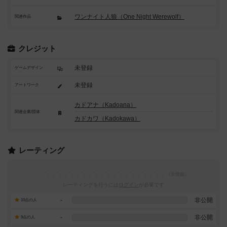
ワンナイト人狼（One Night Werewolf）
関連作品
クレジット
未登録
ゲームデザイン
未登録
アートワーク
カドアナ（Kadoana）
関連企業/団体
カドカワ（Kadokawa）
レーティング
レーティングを行うには
ログイン
が必要です
-
非公開
10点の人
-
非公開
9点の人