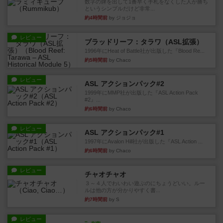
数字の牌を出して1番早く手札をなくした人が勝ち
というシンプルだけど非常...
約4時間前
by ジョジョ
レビュー
ブラッドリーフ：タラワ（ASL拡張）
1996年にHeat of Battle社が出版した『Blood Re...
約5時間前
by Chaco
レビュー
ASL アクションパック#2
1999年にMMP社が出版した『ASL Action Pack
#2』...
約6時間前
by Chaco
レビュー
ASL アクションパック#1
1997年にAvalon Hill社が出版した『ASL Action ...
約6時間前
by Chaco
レビュー
チャオチャオ
３～４人でわいわい遊ぶのにちょうどいい。ルー
ルは他の方が分かりやすく書...
約7時間前
by S
レビュー