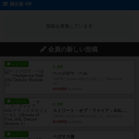
掲示板 0件
投稿を募集しています
会員の新しい投稿
レビュー
充実
ヘッジロウ・ヘル
1987年にAvalon Hill社が出版した『Hedgerow
He...
約2時間前
by Chaco
レビュー
充実
ストリート・オブ・ファイア：ASLデラックスモジュール1
1985年にAvalon Hill社が出版した『Streets of ...
約2時間前
by Chaco
レビュー
ペガサス橋