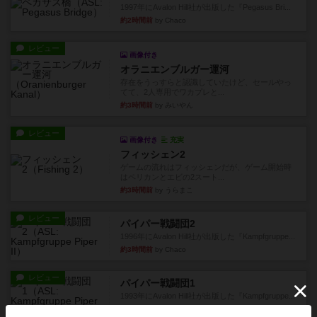
1997年にAvalon Hill社が出版した『Pegasus Bri...
約2時間前
by Chaco
レビュー
画像付き
オラニエンブルガー運河
存在をうっすらと認識していたけど、セールやっ
てて、2人専用でワカプレと...
約3時間前
by みいやん
レビュー
画像付き
充実
フィッシェン2
ゲームの流れはフィッシェンだが、ゲーム開始時
はペリカンとエビの2スート...
約3時間前
by うらまこ
レビュー
パイパー戦闘団2
1996年にAvalon Hill社が出版した『Kampfgruppe...
約3時間前
by Chaco
レビュー
パイパー戦闘団1
1993年にAvalon Hill社が出版した『Kampfgruppe...
約3時間前
by Chaco