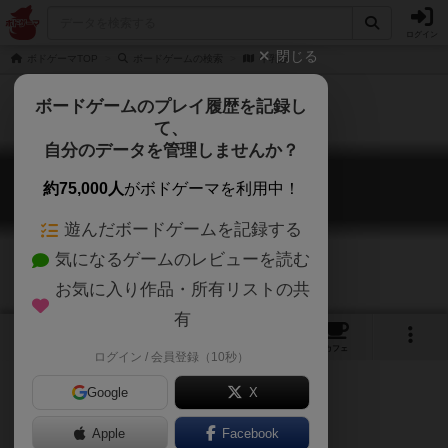
ログイン
閉じる
ボドゲーマTOP
ボードゲームの検索
牛乳屋
ボードゲームのプレイ履歴を記録し
て、
自分のデータを管理しませんか？
牛乳屋
約75,000人
がボドゲーマを利用中！
Dairyman
遊んだボードゲームを記録する
気になるゲームのレビューを読む
お気に入り作品・所有リストの共
有
1
1
トップ
画像
動画
レビュー
カフェ
ログイン / 会員登録（10秒）
Google
X
Apple
ご協力ください
Facebook