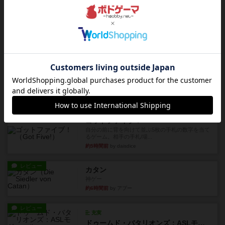
レビュー
レッドバリケ－ド工場
1989年にAvalon Hill社が出版した『Red Barrica...
約4時間前
by Chaco
レビュー
充実
オラニエンブルガー運河
友人の所持してるゲームをさせてもらいました。
まだワーカーの置いていない...
約4時間前
by おっちょこちょい
レビュー
ゴットファイブ！
自分の前に背を向けて並ぶ5枚の手札の数字を当て
るゲーム。相手の手札/場...
約5時間前
by daisdice
レビュー
カタン
神ゲー
約6時間前
by アプー
レビュー
充実
ドゥームド・バタリオンズ：ASLモジュール11