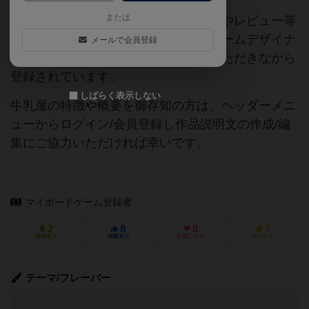
または
当サイトに掲載されている作品説明文やレビュー等
の情報は、ボドゲーマ運営事務局・ゲームデザイナ
メールで会員登録
ーご本人様・有志の皆様にご協力をいただきながら
登録されています。
しばらく表示しない
牛乳屋の特徴や概要を御存知の方は、ヘッダーメニ
ューからログイン/会員登録し作品説明文の作成/編
集にご協力いただければ幸いです。
マイボードゲーム登録者
2
8
0
7
興味あり
経験あり
お気に入り
持ってる
テーマ/フレーバー