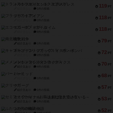
トランスオリエント・エクスプレス
119
PT
紹介文なし
1件の投稿
フラットアイアン
118
PT
紹介文なし
2件の投稿
エコーズ・オブ・タイム
118
PT
紹介文なし
8件の投稿
南北戦争
79
PT
紹介文あり
1件の投稿
キャプテン・フリップ：イスラ・ボンバ
72
PT
紹介文なし
2件の投稿
メメントオンラインタクティクス
70
PT
紹介文あり
4件の投稿
パーミッド
68
PT
紹介文なし
1件の投稿
クリーグ
57
PT
紹介文あり
1件の投稿
セミファイナル ～お前はまだ生きている～
53
PT
紹介文あり
1件の投稿
ふたつの街の物語
52
PT