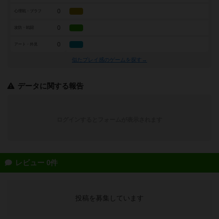
0
心理戦・ブラフ
0
攻防・戦闘
0
アート・外見
似たプレイ感のゲームを探す→
データに関する報告
ログインするとフォームが表示されます
レビュー 0件
投稿を募集しています