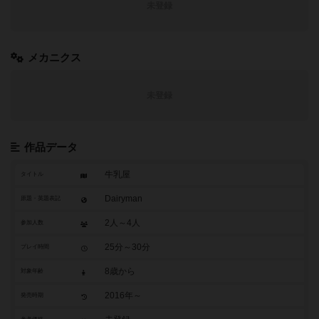
未登録
メカニクス
未登録
作品データ
牛乳屋
タイトル
Dairyman
原題・英題表記
2人～4人
参加人数
25分～30分
プレイ時間
8歳から
対象年齢
2016年～
発売時期