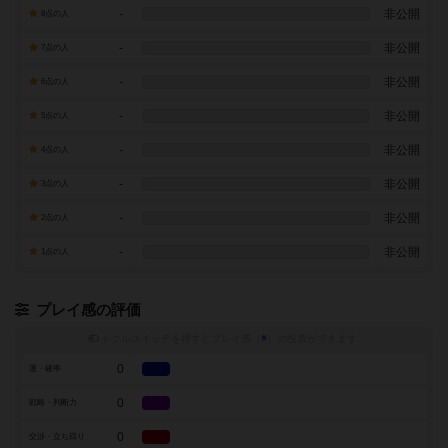
-
非公開
8点の人
-
非公開
7点の人
-
非公開
6点の人
-
非公開
5点の人
-
非公開
4点の人
-
非公開
3点の人
-
非公開
2点の人
-
非公開
1点の人
プレイ感の評価
トグルスイッチを押すとプレイ感（
※
）の投票ができます
0
運・確率
0
戦略・判断力
0
交渉・立ち回り