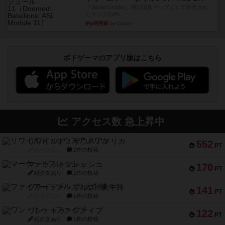
『Squad Leader』用の追加マップとして発売され
たマップの#9...
約6時間前
by Chaco
ボドゲーマのアプリ版はこちら
アクセス数 急上昇中
リワイルド：サウスアメリカ
552
PT
紹介文なし
2件の投稿
マーケットフレッシュ
170
PT
紹介文あり
1件の投稿
ファイアー・ブルズ / 火牛陣
141
PT
紹介文なし
1件の投稿
ワン・トゥ・ファイブ
122
PT
紹介文あり
1件の投稿