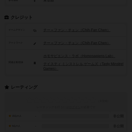
未登録
参考価格
クレジット
チー＝ファン・チェン（Chih-Fan Chen）
ゲームデザイン
チー＝ファン・チェン（Chih-Fan Chen）
アートワーク
ホモサピエンス・ラボ（Homosapiens Lab）
関連企業/団体
テイスティ ミンストレル ゲームズ（Tasty Minstrel
Games）
レーティング
レーティングを行うには
ログイン
が必要です
-
非公開
10点の人
-
非公開
9点の人