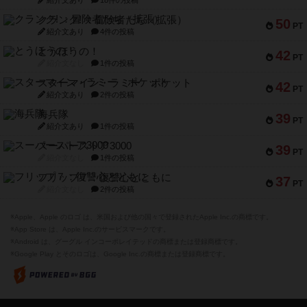
紹介文あり
18件の投稿
クランク! ：冒険者たち（拡張）
50
PT
紹介文あり
4件の投稿
とうほうの！
42
PT
紹介文なし
1件の投稿
スターマイン・ラミー ポケット
42
PT
紹介文あり
2件の投稿
海兵隊
39
PT
紹介文あり
1件の投稿
スーパーストア3000
39
PT
紹介文なし
1件の投稿
フリップ７：復讐心とともに
37
PT
紹介文なし
2件の投稿
※Apple、Apple のロゴ は、米国および他の国々で登録されたApple Inc.の商標です。
※App Store は、Apple Inc.のサービスマークです。
※Android は、グーグル インコーポレイテッドの商標または登録商標です。
※Google Play とそのロゴは、Google Inc.の商標または登録商標です。