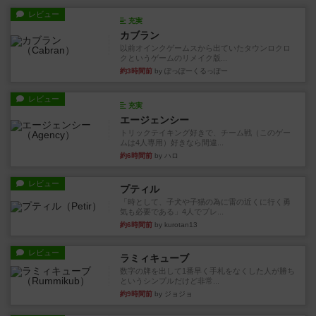
レビュー
充実
カブラン
以前オインクゲームスから出ていたタウンロクロ
クというゲームのリメイク版...
約3時間前
by ぽっぽーくるっぽー
レビュー
充実
エージェンシー
トリックテイキング好きで、チーム戦（このゲー
ムは4人専用）好きなら間違...
約6時間前
by ハロ
レビュー
プティル
「時として、子犬や子猫の為に雷の近くに行く勇
気も必要である」4人でプレ...
約6時間前
by kurotan13
レビュー
ラミィキューブ
数字の牌を出して1番早く手札をなくした人が勝ち
というシンプルだけど非常...
約9時間前
by ジョジョ