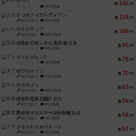
パーラ
142
PT
紹介文なし
3件の投稿
クロス・オブ・アイアン
118
PT
紹介文あり
3件の投稿
パトリツィア
106
PT
紹介文あり
19件の投稿
宝石の煌き：デュエル 偽造者
95
PT
紹介文なし
1件の投稿
フィッシェン2
76
PT
紹介文なし
1件の投稿
ダブルナイン
70
PT
紹介文あり
17件の投稿
マスクメン
63
PT
紹介文あり
16件の投稿
世界の七不思議：都市
59
PT
紹介文あり
3件の投稿
異世界ギルドマスターズ総集編
58
PT
紹介文あり
1件の投稿
クラッシュオクトパス
57
PT
紹介文あり
8件の投稿