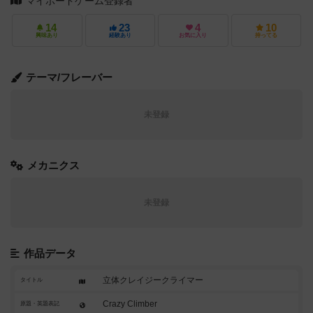
マイボードゲーム登録者
14
23
4
10
興味あり
経験あり
お気に入り
持ってる
テーマ/フレーバー
未登録
メカニクス
未登録
作品データ
立体クレイジークライマー
タイトル
Crazy Climber
原題・英題表記