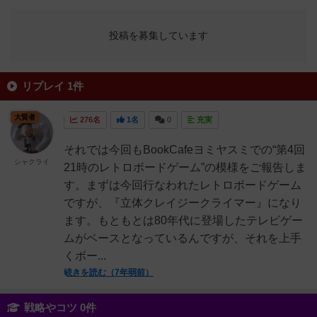
投稿を募集しています
リプレイ 1件
大賢者
276名
1名
0
充実
それでは今回もBookCafeヨミヤスミでの“第4回
シャクライ
21時のレトロボードゲーム”の模様をご報告しま
す。まずは今回行なわれたレトロボードゲーム
ですが、『立体クレイジークライマー』になり
ます。もともとは80年代に登場したテレビゲー
ムがベースとなっているんですが、それを上手
くボー...
続きを読む（7年弱前）
戦略やコツ 0件