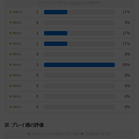
レーティングを行うには
ログイン
が必要です
1
17%
10点の人
0
0%
9点の人
1
17%
8点の人
1
17%
7点の人
0
0%
6点の人
3
50%
5点の人
0
0%
4点の人
0
0%
3点の人
0
0%
2点の人
0
0%
1点の人
プレイ感の評価
トグルスイッチを押すとプレイ感（
※
）の投票ができます