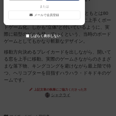
または
『立体 クレイジークライマー』は、もともとは80
メールで会員登録
年代に登場したテレビゲームをベースに上手くボー
ドゲーム化。しかも“立体”と付いているように、実
際に箱型のビルを登っていくという、当時のボード
しばらく表示しない
ゲームとしてもかなり斬新なデザイン。
移動方向決めるプレイカードを出しながら、開いて
る窓を上手に移動。実際のゲームさながらのさまざ
まな落下物、キングコングを避けながら最上階で待
つ、ヘリコプターを目指すハラハラ・ドキドキのゲ
ームです。
上記文章の執筆にご協力くださった方
シャクライ