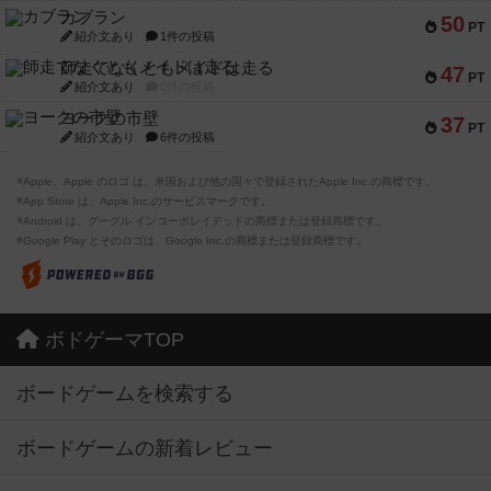
カブラン
50
PT
紹介文あり
1件の投稿
師走でなくともメイドは走る
47
PT
紹介文あり
0件の投稿
ヨークの市壁
37
PT
紹介文あり
6件の投稿
※Apple、Apple のロゴ は、米国および他の国々で登録されたApple Inc.の商標です。
※App Store は、Apple Inc.のサービスマークです。
※Android は、グーグル インコーポレイテッドの商標または登録商標です。
※Google Play とそのロゴは、Google Inc.の商標または登録商標です。
ボドゲーマTOP
ボードゲームを検索する
ボードゲームの新着レビュー