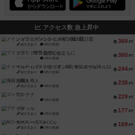
アクセス数 急上昇中
ノイシュヴァンシュタイン城の設計図
369
PT
紹介文あり
3件の投稿
フリップ７：復讐心とともに
360
PT
紹介文なし
2件の投稿
ドゥームド・バタリオンズ：ASLモジュール11
244
PT
紹介文あり
1件の投稿
海賊と商人
238
PT
紹介文あり
4件の投稿
コンテナ
229
PT
紹介文なし
1件の投稿
プティル
177
PT
紹介文あり
2件の投稿
AIスペース・パズル
169
PT
紹介文あり
2件の投稿