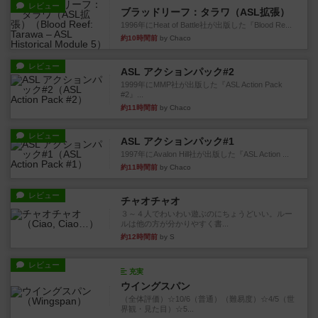
レビュー
ブラッドリーフ：タラワ（ASL拡張）
1996年にHeat of Battle社が出版した『Blood Re...
約10時間前
by Chaco
レビュー
ASL アクションパック#2
1999年にMMP社が出版した『ASL Action Pack
#2』...
約11時間前
by Chaco
レビュー
ASL アクションパック#1
1997年にAvalon Hill社が出版した『ASL Action ...
約11時間前
by Chaco
レビュー
チャオチャオ
３～４人でわいわい遊ぶのにちょうどいい。ルー
ルは他の方が分かりやすく書...
約12時間前
by S
レビュー
充実
ウイングスパン
（全体評価）☆10/6（普通）（難易度）☆4/5（世
界観・見た目）☆5...