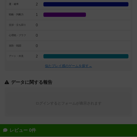
2
運・確率
1
戦略・判断力
0
交渉・立ち回り
0
心理戦・ブラフ
0
攻防・戦闘
2
アート・外見
似たプレイ感のゲームを探す→
データに関する報告
ログインするとフォームが表示されます
レビュー 0件