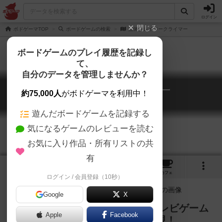
ログイン
閉じる
ボドゲーマTOP
ボードゲームの検索
立体クレイジークライマー
ボードゲームのプレイ履歴を記録し
て、
自分のデータを管理しませんか？
立体クレイジークライマー
約75,000人
がボドゲーマを利用中！
Crazy Climber
遊んだボードゲームを記録する
気になるゲームのレビューを読む
お気に入り作品・所有リストの共
有
2
1
トップ
画像
動画
レビュー
カフェ
ログイン / 会員登録（10秒）
Google
X
高層ビルを登り切れ！ 懐かしのテレビゲーム
Apple
Facebook
の世界観をボードゲームで完全再現！