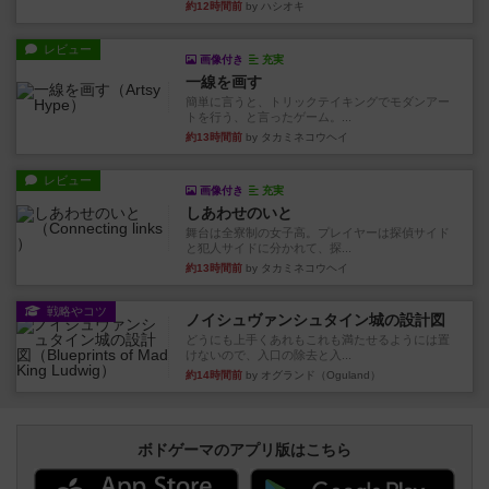
約12時間前
by ハシオキ
レビュー
画像付き
充実
一線を画す
簡単に言うと、トリックテイキングでモダンアー
トを行う、と言ったゲーム。...
約13時間前
by タカミネコウヘイ
レビュー
画像付き
充実
しあわせのいと
舞台は全寮制の女子高。プレイヤーは探偵サイド
と犯人サイドに分かれて、探...
約13時間前
by タカミネコウヘイ
戦略やコツ
ノイシュヴァンシュタイン城の設計図
どうにも上手くあれもこれも満たせるようには置
けないので、入口の除去と入...
約14時間前
by オグランド（Oguland）
ボドゲーマのアプリ版はこちら