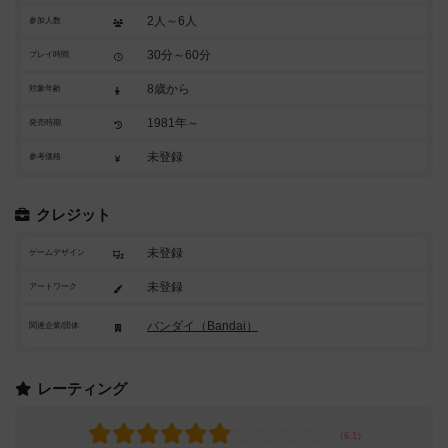
2人～6人
参加人数
30分～60分
プレイ時間
8歳から
対象年齢
1981年～
発売時期
未登録
参考価格
クレジット
未登録
ゲームデザイン
未登録
アートワーク
バンダイ（Bandai）
関連企業/団体
レーティング