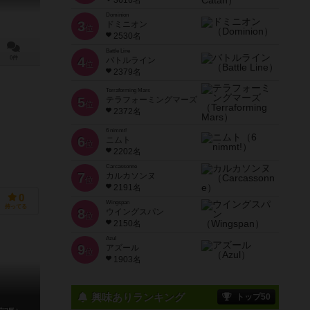
3616名
Dominion
3
ドミニオン
位
2530名
Battle Line
0件
4
バトルライン
位
2379名
Terraforming Mars
5
テラフォーミングマーズ
位
2372名
6 nimmt!
6
ニムト
位
2202名
Carcassonne
7
カルカソンヌ
位
2191名
0
Wingspan
持ってる
8
ウイングスパン
位
2150名
Azul
9
アズール
位
1903名
興味ありランキング
トップ50