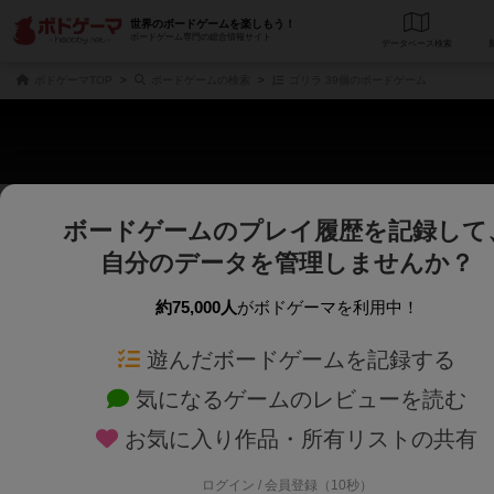
世界のボードゲームを楽しもう！
ボードゲーム専門の総合情報サイト
データベース
検
ボドゲーマTOP
ボードゲームの検索
ゴリラ 39個のボードゲーム
ボードゲームのプレイ履歴を記録して
さくさく表示
じっくり表示
自分のデータを管理しませんか？
商品名、商品説明文、デザイナー名、テーマ名、メカニクス名を対象にフリー
ゲームデザイナー名を指定して
フリーワード
ゲームデザイナー
約75,000人
がボドゲーマを利用中！
遊んだボードゲームを記録する
対象年齢を指定します。
世界観や登場人
対象年齢
テーマ/フレー
気になるゲームのレビューを読む
お気に入り作品・所有リストの共有
ログイン / 会員登録（10秒）