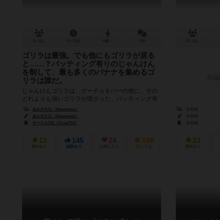
2～8人
5～10分
6歳～
2件
4～6人
ゴリラは最強。でも他にもゴリラが居る
と……？バッティング有りのじゃんけん
を制して、最も多くのバナナを集めるゴ
作品
リラは誰だ。
じゃんけんゴリラは、グーチョキパーの他に、その
どれよりも強いゴリラが混ざった、バッティング有
りの2～8人用じゃんけんゲームです。 各プレイヤー
あかさたな（Akasatana）
未登録
は、グーチョキパーゴリラの...
あかさたな（Akasatana）
未登録
サークル713（Circle713）
未登録
13
145
24
198
23
興味あり
経験あり
お気に入り
持ってる
興味あり