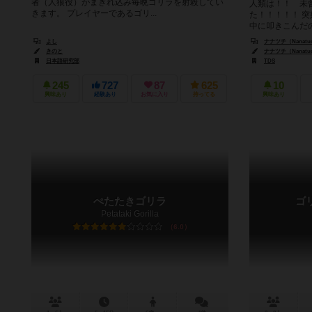
者（人狼役）がまぎれ込み毎晩ゴリラを射殺してい
人類は！！ 未
きます。 プレイヤーであるゴリ...
た！！！！！ 
中に叩きこんだ
侵略であった！！ 
よし
ナナツチ（Nanatuc
きのと
ナナツチ（Nanatuc
日本語研究部
TDS
245
727
87
625
10
興味あり
経験あり
お気に入り
持ってる
興味あり
ぺたたきゴリラ
ゴ
Petataki Gorilla
6.0