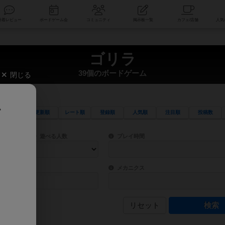
索
新着レビュー
ボードゲーム会
コミュニティ
掲示板一覧
ゴリラ
39個のボードゲーム
閉じる
、
更新順
レート順
登録順
人気順
注目順
投稿数
ワード検索ができます。
検索できます。
プレイ対象人数に含まれるボードゲームを指定します。
目安となる所要時間を指定することができ
遊べる人数
プレイ時間
物などモチーフ・ストーリーを指定することができます。直感的にゲームシステムを理解
ゲーム性を構成するコアシステムです。主
バー
メカニクス
リセット