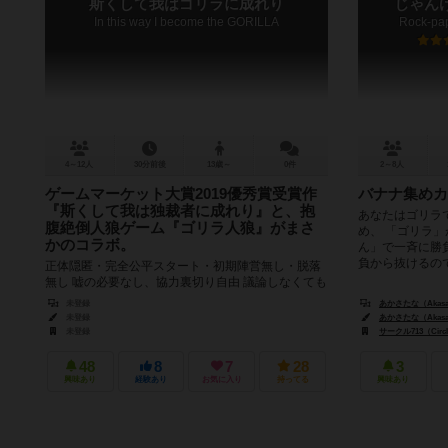
斯くして我はゴリラに成れり
じゃん
In this way I become the GORILLA
Rock-pape
4～12人
30分前後
13歳～
0件
2～8人
ゲームマーケット大賞2019優秀賞受賞作
バナナ集めカ
『斯くして我は独裁者に成れり』と、抱
あなたはゴリラ
腹絶倒人狼ゲーム『ゴリラ人狼』がまさ
め、 「ゴリラ
かのコラボ。
ん」で一斉に勝
負から抜けるので
正体隠匿・完全公平スタート・初期陣営無し・脱落
無し 嘘の必要なし、協力裏切り自由 議論しなくても
プレイ可で勝利も得られる！ そして私はゴリラにな
未登録
あかさたな（Akasa
る！ ゲームマ...
未登録
あかさたな（Akasa
未登録
サークル713（Circl
48
8
7
28
3
興味あり
経験あり
お気に入り
持ってる
興味あり