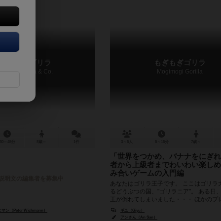
パンダ・ゴリラ
もぎもぎゴリラ
Panda, Gorilla & Co.
Mogimogi Gorilla
30～45分
8歳～
1件
3～5人
5～15分
7歳～
「世界をつかめ、バナナをにぎれ
者から上級者までわいわい楽しめ
み合いゲームの入門編
説明文の編集者を募集中
あなたはゴリラ王子です。 ここはゴリラ
るどうぶつの国、"ゴリラニア"。 ある日
王が倒れてしまいました・・・ ほかのプ
りも多くのバナ...
（Peter Wichmann）
ギユ（Giyu）
アンさん（An San）