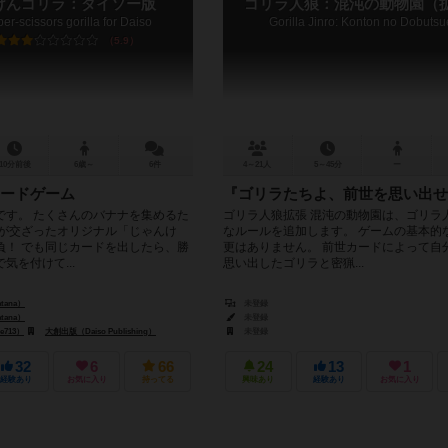
けんゴリラ：ダイソー版
ゴリラ人狼：混沌の動物園（
r-scissors gorilla for Daiso
Gorilla Jinro: Konton no Dobuts
5.9
10分前後
6歳～
6件
4～21人
5～45分
ー
ードゲーム
『ゴリラたちよ、前世を思い出せ
です。 たくさんのバナナを集めるた
ゴリラ人狼拡張 混沌の動物園は、ゴリラ
」が交ざったオリジナル「じゃんけ
なルールを追加します。 ゲームの基本的
負！ でも同じカードを出したら、勝
更はありません。 前世カードによって自
気を付けて...
思い出したゴリラと密猟...
tana）
未登録
tana）
未登録
e713）
大創出版（Daiso Publishing）
未登録
32
6
66
24
13
1
経験あり
お気に入り
持ってる
興味あり
経験あり
お気に入り