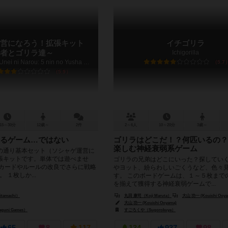
営になろう！拡張キット
イチゴリラ
者とゴリラ達～
Ichigorilla
Social Game Unei ni Narou: 5 nin no Yusha to Gorilla tachi
5.7
5.9
15～30分
12歳～
2件
2～6人
10～20分
3歳～
るゲーム…ではない
ゴリラはどこだ！？何匹いるの？
楽しむ神経衰弱系ゲーム
の通り基本セット（ソシャゲ運営に
張キットです。単体では遊べませ
ゴリラの兄弟はどこにいった？探してい
加カードやルールの改良でさらに戦略
やヨット、紛らわしいごくうなど、色々
 １枚しか...
す。 このボードゲームは、１～５枚まで
を揃えて獲得する神経衰弱ゲームで...
tamachi）
丸田 康司（Koji Maruta）
大山 功一 (Kouichi Ooya
大山 功一 (Kouichi Ooyama)
uni Games）
すごろくや（Sugorokuya）