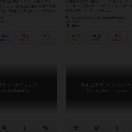
が数字が少ない順にカードを出していく
曾有の危機に！！！ 直面してい
テイキング型のカードゲームです。 カー
突如として人類社会を混乱と争いの最
進化を表しており、ゲーム...
のは、予知すら及ばぬ３つの勢力の
すなわ...
hi)
シャレード・ディアマンテ（Charade Diamante）
hi)
未登録
鷹巣堂
6
2
6
17
10
2
経験あり
お気に入り
持ってる
興味あり
経験あり
お気に入り
リラマーケティング
サル ゴリラ チンパンジ〜
Gorilla Marketing
Saru Gorilla Chimpanzee