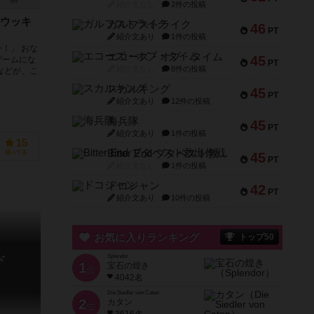
0件
紹介文なし
2件の投稿
ウッキ
ガルフストライク
46
PT
紹介文あり
1件の投稿
！」 おな
エコーズ・オブ・タイム
45
ゲームにな
PT
紹介文なし
8件の投稿
などが、こ
スカルキング
45
PT
紹介文あり
12件の投稿
海兵隊
45
PT
紹介文あり
1件の投稿
15
Bitter End ブタペスト救出作戦
持ってる
45
PT
紹介文なし
1件の投稿
ドコジャン
42
PT
紹介文あり
10件の投稿
お気に入りランキング
トップ50
Splendor
ド
1
宝石の煌き
位
o
4042名
Die Siedler von Catan
2
カタン
位