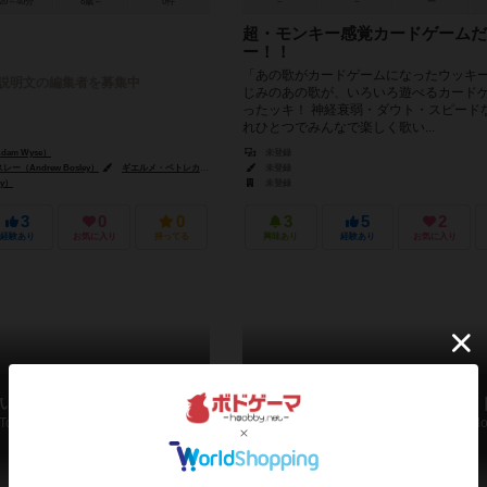
20～40分
8歳～
0件
－
－
ー
超・モンキー感覚カードゲームだ
ー！！
「あの歌がカードゲームになったウッキー
説明文の編集者を募集中
じみのあの歌が、いろいろ遊べるカード
ったッキ！ 神経衰弱・ダウト・スピード
れひとつでみんなで楽しく歌い...
am Wyse）
未登録
（Andrew Bosley）
ギエルメ・ペトレカ（Guilherme Petreca）
未登録
y）
未登録
3
0
0
3
5
2
経験あり
お気に入り
持ってる
興味あり
経験あり
お気に入り
い扉とゴリラの鍵
ゴリラすごろく ゴリドラ
Tobira to Gorilla no Kagi
Gorilla Sugoroku - Gori Dorad