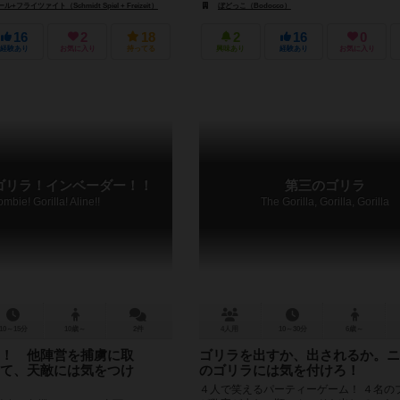
フライツァイト（Schmidt Spiel + Freizeit）
ぼどっこ（Bodocco）
16
2
18
2
16
0
経験あり
お気に入り
持ってる
興味あり
経験あり
お気に入り
ゴリラ！インベーダー！！
第三のゴリラ
ombie! Gorilla! Aline!!
The Gorilla, Gorilla, Gorilla
10～15分
10歳～
2件
4人用
10～30分
6歳～
！ 他陣営を捕虜に取
ゴリラを出すか、出されるか。ニ
て、天敵には気をつけ
のゴリラには気を付けろ！
４人で笑えるパーティーゲーム！ ４名の