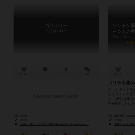
ゴリラリー
ソシャゲ運
GORIRALLY
～５人の勇
2～6人
－
ー
0件
3～5人
ゴリラを集め
ゲームタイトル
なろう！）の拡
作品説明文の編集者を募集中
ん。 新たな追
性がUPしました。
未登録
北町 五郎（Goro Ki
未登録
未登録
ボボン・ボン・ボジワーイ連邦（Bobon Bon Bojiwai Renpo）
北国ゲームズ（Kitag