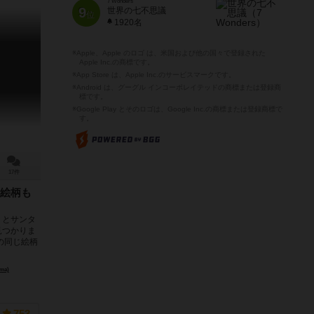
7 Wonders
9
世界の七不思議
位
1920名
※Apple、Apple のロゴ は、米国および他の国々で登録された
Apple Inc.の商標です。
※App Store は、Apple Inc.のサービスマークです。
※Android は、グーグル インコーポレイテッドの商標または登録商
標です。
※Google Play とそのロゴは、Google Inc.の商標または登録商標で
す。
17件
絵柄も
くとサンタ
見つかりま
の同じ絵柄
ma)