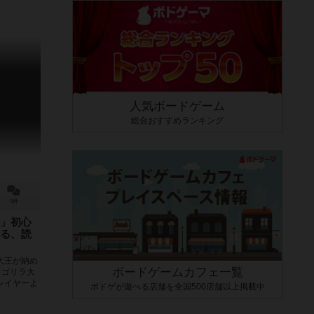
人気ボードゲーム
総合おすすめランキング
0件
」初心
る、読
大王が納め
ボードゲームカフェ一覧
、ゴリラ大
レイヤーよ
ボドゲが遊べる店舗を全国500店舗以上掲載中