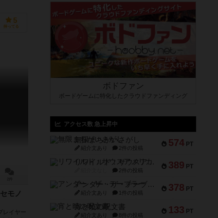
5
持ってる
ボドファン
ボードゲームに特化したクラウドファンディング
アクセス数 急上昇中
無限まちがいさがし
574
PT
紹介文あり
2件の投稿
リワイルド：サウスアメリカ
389
PT
紹介文なし
2件の投稿
2件
アンダー・ザ・テーブラー
378
PT
紹介文あり
1件の投稿
セモノ
宵と暁の呪文書
133
PT
プレイヤー
紹介文あり
8件の投稿