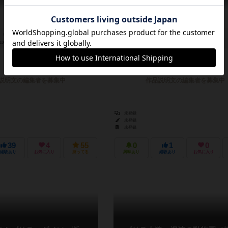
10分前後
10歳～
0件
2～5人
5～50分
5歳～
説明文の編集者を募集中
作品説明文の編集者を募集中
未登録
未登録
未登録
39
4
55
0
1
0
経験あり
お気に入り
持ってる
興味あり
経験あり
お気に入り