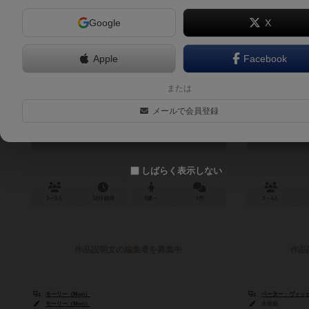
Google
X
Apple
Facebook
忍者ゴリラ
または
NINJA GORILLA
メールで会員登録
しばらく表示しない
3～5人
15分前後
8歳～
1件
2～4人
作品説明文の編集者を募集中
作品
モーリー（Mori）
ペーター・ヴィッヒマン
モーリー（Mori）
未登録