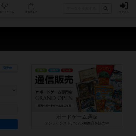
ログイン
カフェ/店舗
人気ボードゲーム
通販ストア
発売年
ます。マニュアルを読む時間や参加者へのルール説明時間は含まれていないため、初めて遊
できるよう、中世ファンタジー・クッキング・海賊同士の対決など、ゲームコンセプトを絞
にボードゲームに慣れている方向けの絞込機能です。例えば「ダイスロール」はランダム値
ボードゲーム通販
オンラインストアで7,500商品を販売中