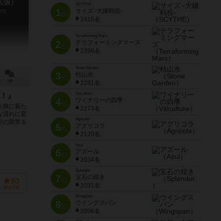
拡張）
SCYTHE
1
uen
サイズ -大鎌戦役-
位
2415名
Terraforming Mars
2
テラフォーミングマーズ
位
2396名
Stone Garden
3
枯山水
位
1件
2281名
Viticulture
！』
4
ワイナリーの四季
位
人狼に新た
2273名
な流れに変
Agricola
分の前世を
5
アグリコラ
位
2120名
Azul
6
アズール
位
2034名
Splendor
7
宝石の煌き
位
53
2031名
持ってる
Wingspan
8
ウイングスパン
位
2006名