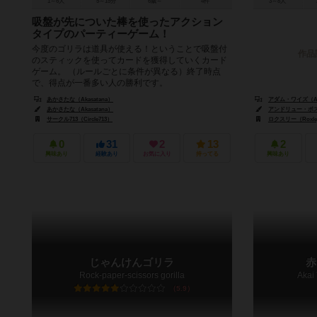
1～6人
5～15分
6歳～
4件
3～8人
吸盤が先についた棒を使ったアクション
タイプのパーティーゲーム！
今度のゴリラは道具が使える！ということで吸盤付
作品
のスティックを使ってカードを獲得していくカード
ゲーム。 （ルールごとに条件が異なる）終了時点
で、得点が一番多い人の勝利です。
あかさたな（Akasatana）
アダム・ワイズ（Ad
あかさたな（Akasatana）
アンドリュー・ボスレー
サークル713（Circle713）
ロクスリー（Roxle
0
31
2
13
2
興味あり
経験あり
お気に入り
持ってる
興味あり
じゃんけんゴリラ
赤
Rock-paper-scissors gorilla
Akai 
5.9