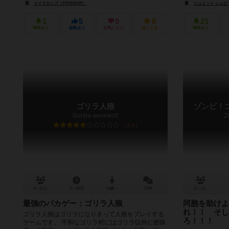
トイドロップ（TOYDROP）
シュミット シュピール+
1
5
0
6
21
興味あり
経験あり
お気に入り
持ってる
興味あり
ゴリラ人狼
ゾンビ！
Gorilla-werewolf
Z
5.6
4～21人
5～45分
14歳～
12件
2～4人
最強のバカゲー：ゴリラ人狼
同胞を助けよ
れ！！ そし
ゴリラ人狼はゴリラになりきって人狼をプレイする
ろ！！！
ゲームです。 平和なゴリラ村にはゴリラ以外に密猟