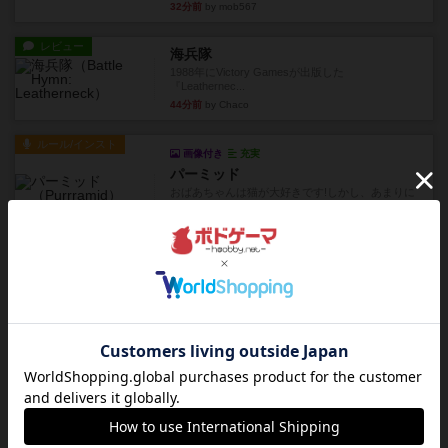
32分前
by mob567
レビュー
海兵隊
1988年にVictory Gamesが出版した
『Leathernec...
44分前
by Chaco
ルール/インスト
画像付き
充実
パーミッド
おばあちゃんは猫が大好きです!しかし、あまりに
も多くの猫を飼っているた...
約1時間前
by jurong
レビュー
画像付き
オラパ・マイン
お気に入りのplayte製です。オラパスペースから
やり、気に入りました...
約1時間前
by くみ
レビュー
マーリン
４人プレイ。インスト1時間プレイ2時間半。結構
ダイス運と手札のカード運...
約2時間前
by oliber