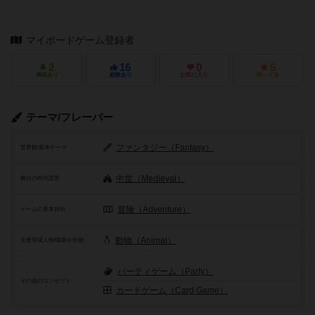
マイボードゲーム登録者
2
16
0
5
興味あり
経験あり
お気に入り
持ってる
テーマ/フレーバー
ファンタジー（Fantasy）
世界観/基本テーマ
中世（Medieval）
舞台の時代背景
冒険（Adventure）
ゲームの基本目的
動物（Animal）
主要登場人物/職業や生物
パーティゲーム（Party）
その他のコンセプト
カードゲーム（Card Game）