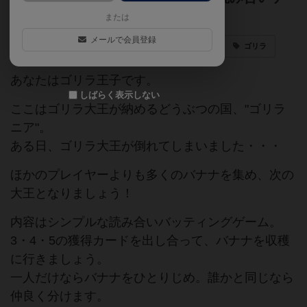
ームの入門編
または
メールで会員登録
読み合い
バッティング
初心者向け
ゴリラ
あなたはゴリラ王子です。
しばらく表示しない
ここはゴリラ大王が納めるどうぶつの国、"ゴリラ
ニア"。
ある日、ゴリラ大王が倒れてしまいました・・・
ほかのプレイヤーよりも多くのバナナを集め、次の
大王となりましょう！
内容はシンプルな読み合いバッティングゲーム。
3・4・5の獲得カードを出し合って、バナナを収穫
に行きましょう。
一人だけならバナナをひとりじめ。誰かと同じなら
仲良く分けます。