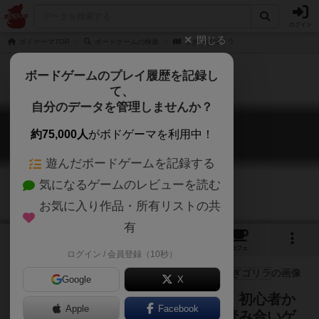
ログイン
閉じる
ボドゲーマTOP
ボードゲームの検索
もぎもぎゴリラ
ボードゲームのプレイ履歴を記録し
て、
自分のデータを管理しませんか？
もぎもぎゴリラ
約75,000人
がボドゲーマを利用中！
Mogimogi Gorilla
遊んだボードゲームを記録する
気になるゲームのレビューを読む
お気に入り作品・所有リストの共
有
3
4
トップ
画像
動画
レビュー
カフェ
ログイン / 会員登録（10秒）
Google
X
「世界をつかめ、バナナをにぎれ」初心者か
Apple
Facebook
ら上級者までわいわい楽しめる、読み合いゲ