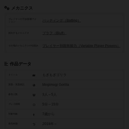
メカニクス
プレイヤーの干渉/影響アク
バッティング（Batting）
ション
ブラフ（Bluff）
頻出するメカニクス
プレイヤー別固有能力（Variable Player Powers）
その他のメカニクスや仕組み
作品データ
もぎもぎゴリラ
タイトル
Mogimogi Gorilla
原題・英題表記
3人～5人
参加人数
5分～15分
プレイ時間
7歳から
対象年齢
2018年～
発売時期