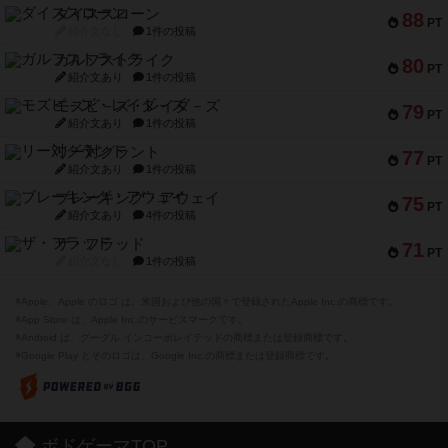
ダイススローン
88
PT
紹介文なし
1件の投稿
ガルフストライク
80
PT
紹介文あり
1件の投稿
モズビ－ズ・レイダ－ズ
79
PT
紹介文あり
1件の投稿
リー対グラント
77
PT
紹介文あり
1件の投稿
ブレーキング・アウェイ
75
PT
紹介文あり
4件の投稿
ザ・フラッド
71
PT
紹介文なし
1件の投稿
※Apple、Apple のロゴ は、米国および他の国々で登録されたApple Inc.の商標です。
※App Store は、Apple Inc.のサービスマークです。
※Android は、グーグル インコーポレイテッドの商標または登録商標です。
※Google Play とそのロゴは、Google Inc.の商標または登録商標です。
ボドゲーマTOP