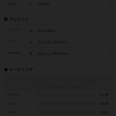
2,500円
参考価格
クレジット
ギユ（Giyu）
ゲームデザイン
アンさん（An San）
アートワーク
ぼどっこ（Bodocco）
関連企業/団体
レーティング
レーティングを行うには
ログイン
が必要です
-
非公開
10点の人
-
非公開
9点の人
-
非公開
8点の人