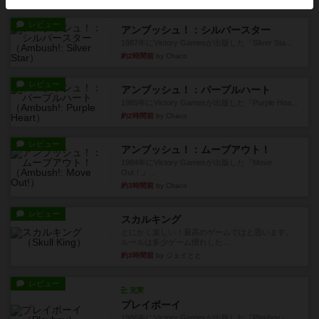
レビュー
アンブッシュ！：シルバースター
1987年にVictory Gamesが出版した『Silver Sta...
約2時間前
by Chaco
レビュー
アンブッシュ！：パープルハート
1985年にVictory Gamesが出版した『Purple Hea...
約2時間前
by Chaco
レビュー
アンブッシュ！：ムーブアウト！
1984年にVictory Gamesが出版した『Move
Out！』...
約3時間前
by Chaco
レビュー
スカルキング
とにかく楽しい！最高のゲームではと思います。
ルールは多少ゲーム慣れした...
約3時間前
by ジェイとと
レビュー
充実
プレイボーイ
1986年にVictory Gamesが出版した『Playboy』