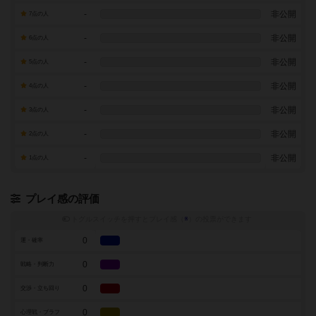
-
非公開
7点の人
-
非公開
6点の人
-
非公開
5点の人
-
非公開
4点の人
-
非公開
3点の人
-
非公開
2点の人
-
非公開
1点の人
プレイ感の評価
トグルスイッチを押すとプレイ感（
※
）の投票ができます
0
運・確率
0
戦略・判断力
0
交渉・立ち回り
0
心理戦・ブラフ