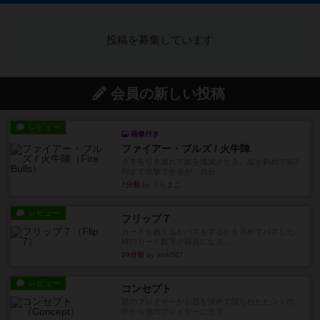
投稿を募集しています
会員の新しい投稿
レビュー
画像付き
ファイアー・ブルズ / 火牛陣
火牛を引き連れて敵を殲滅させる。縦か斜めで前2
列まで攻撃できるが、自分...
7分前
by うらまこ
レビュー
フリップ７
カードをめくるかパスをするかを決めてパスした
時のカード数字が得点になる...
20分前
by mob567
レビュー
コンセプト
親のプレイヤーがお題を決めて限られたヒントの
中から他のプレイヤーに当て...