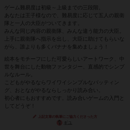
ゲーム難易度は初級～上級までの三段階。
あなたは王子様なので、難易度に応じて五人の親衛
隊と一人の大臣がついてきます。
みんな同じ内容の親衛隊、みんな違う能力の大臣。
上手に親衛隊へ指示を出し、大臣に助けてもらいな
がら、誰よりも多くバナナを集めましょう！
絵本をモチーフにした可愛らしいアートワーク、中
世を舞台にした動物ファンタジー、直感的でシンプ
ルなルール。
こどもがやるならワイワイシンプルなバッティン
グ、おとながやるならしっかり読み合い。
初心者にもおすすめです。読み合いゲームの入門と
してどうぞ！
上記文章の執筆にご協力くださった方
ギユ