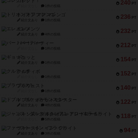
コレクト！
240
PT
紹介文なし
1件の投稿
トリオンフ ア マレンゴ
236
PT
紹介文あり
1件の投稿
エレメンツ
232
PT
紹介文あり
4件の投稿
バー！パーティー
212
PT
紹介文なし
1件の投稿
ギョッと
154
PT
紹介文あり
1件の投稿
クルティボ
152
PT
紹介文なし
1件の投稿
ブラヴェスト
140
PT
紹介文なし
1件の投稿
ドブル：ポケットモンスター
122
PT
紹介文あり
4件の投稿
ジャンヌ・ダルク-オルレアン ドロー＆ライト
118
PT
紹介文なし
5件の投稿
ファースト・イン・フライト
94
PT
紹介文あり
3件の投稿