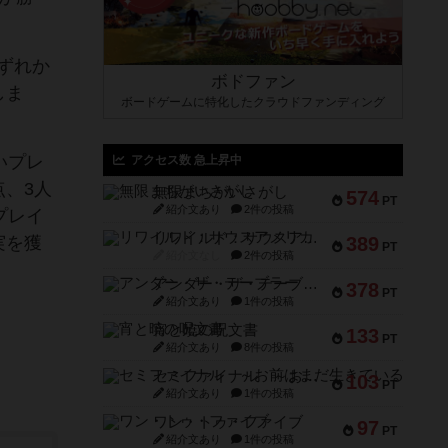
ずれか
ボドファン
しま
ボードゲームに特化したクラウドファンディング
いプレ
アクセス数 急上昇中
、3人
無限まちがいさがし
574
PT
紹介文あり
2件の投稿
プレイ
リワイルド：サウスアメリカ
実を獲
389
PT
紹介文なし
2件の投稿
アンダー・ザ・テーブラー
378
PT
紹介文あり
1件の投稿
宵と暁の呪文書
133
PT
紹介文あり
8件の投稿
セミファイナル ～お前はまだ生きている～
103
PT
紹介文あり
1件の投稿
ワン・トゥ・ファイブ
97
PT
紹介文あり
1件の投稿