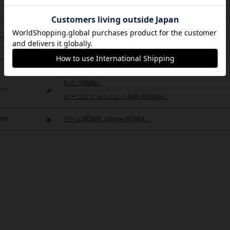
2,000円
レジット
かぶき けんいち（Kenichi Kabuki）
ザイン
わと（Wato）
ーク
おーつぼ じゅうじん（Jujin Otsubo）
ゲームNOWA（Game NOWA）
/団体