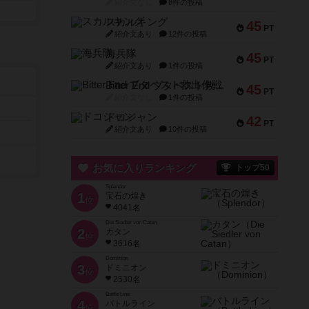
紹介文なし
8件の投稿
スカルキング
45
PT
紹介文あり
12件の投稿
海兵隊
45
PT
紹介文あり
1件の投稿
Bitter End ブタペスト救出作戦
45
PT
紹介文なし
1件の投稿
ドコジャン
42
PT
紹介文あり
10件の投稿
お気に入りランキング
トップ50
Splendor
1
宝石の煌き
位
4041名
Die Siedler von Catan
2
カタン
位
3616名
Dominion
3
ドミニオン
位
2530名
Battle Line
4
バトルライン
位