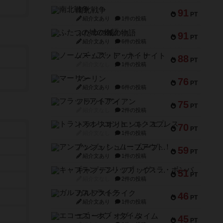
南北戦争
91
PT
紹介文あり
1件の投稿
ふたつの城の物語
91
PT
紹介文あり
6件の投稿
ノームズ・アット・ナイト
88
PT
紹介文なし
1件の投稿
マーリン
76
PT
紹介文あり
6件の投稿
フラットアイアン
75
PT
紹介文なし
2件の投稿
トランスオリエント・エクスプレス
70
PT
紹介文なし
1件の投稿
アンブッシュ！：ムーブアウト！
59
PT
紹介文あり
1件の投稿
キャプテン・フリップ：イスラ・ボンバ
51
PT
紹介文なし
2件の投稿
ガルフストライク
46
PT
紹介文あり
1件の投稿
エコーズ・オブ・タイム
45
PT