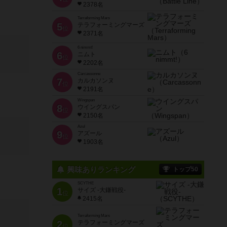
2378名
Terraforming Mars
5
テラフォーミングマーズ
位
2371名
6 nimmt!
6
ニムト
位
2202名
Carcassonne
7
カルカソンヌ
位
2191名
Wingspan
8
ウイングスパン
位
2150名
Azul
9
アズール
位
1903名
興味ありランキング
トップ50
SCYTHE
1
サイズ -大鎌戦役-
位
2415名
Terraforming Mars
2
テラフォーミングマーズ
位