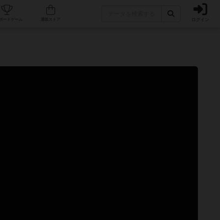
ログイン
カフェ/店舗
人気ボードゲーム
通販ストア