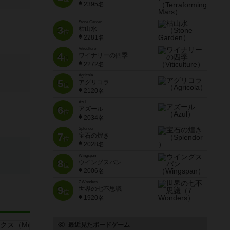
2395名
Stone Garden
3
枯山水
位
2281名
Viticulture
4
ワイナリーの四季
位
2272名
Agricola
5
アグリコラ
位
2120名
Azul
6
アズール
位
2034名
Splendor
7
宝石の煌き
位
2028名
Wingspan
8
ウイングスパン
位
2006名
7 Wonders
9
世界の七不思議
位
1920名
最近見たボードゲーム