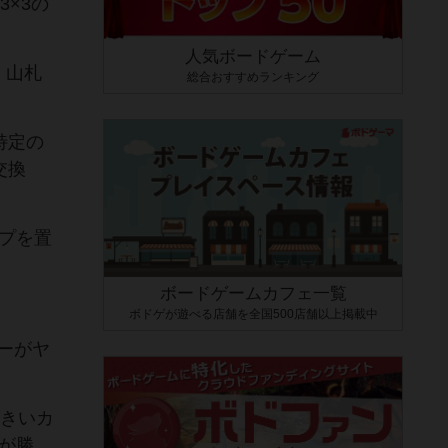
×3の
人気ボードゲーム
、山札
総合おすすめランキング
特定の
交換
プを置
ボードゲームカフェ一覧
ボドゲが遊べる店舗を全国500店舗以上掲載中
ーがヤ
大きいカ
が勝