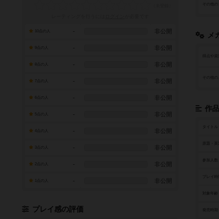
その他の
レーティングを行うには
ログイン
が必要です
-
非公開
10点の人
メ
-
非公開
9点の人
得点や資
-
非公開
8点の人
その他の
-
非公開
7点の人
-
非公開
6点の人
作
-
非公開
5点の人
タイトル
-
非公開
4点の人
原題・英
-
非公開
3点の人
参加人数
-
非公開
2点の人
プレイ時
-
非公開
1点の人
対象年齢
プレイ感の評価
発売時期