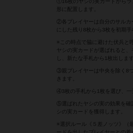
①16枚のヤシの実カードからラ
形に配置します。
②各プレイヤーは自分のサルカー
にした残り8枚から3枚を初期手
※この時点で脇に避けた伏兵と
ヤシの実カードが選ばれると、
し、新たな手札から1枚出しま
③親プレイヤーは中央を除く8
きます。
④3枚の手札から1枚を選び、
⑤選ばれたヤシの実の効果を確
シの実カードを獲得します。
※選択ルール《５差ノッツ》（
ードを出したプレイヤーとの差