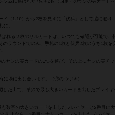
ンダムに選ばれた7枚＋2枚（固定）のヤシの実カードを3
ド（1-10）から2枚を見ずに「伏兵」として脇に避け
札に。
呼ばれる２枚のサルカードは、いつでも確認が可能で、
そのラウンドでのみ、手札の1枚と伏兵2枚のうち1枚を
す。
つのヤシの実カードの1つを選び、その上にヤシの実チッ
一斉に場に出し合います。（②のつづき）
認した上で、単独で最も大きいカードを出したプレイヤ
最も数字の大きいカードを出したプレイヤーと2番目に
が5以上なら、2番目に大きいカードを出したプレイヤー