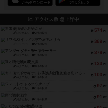
アクセス数 急上昇中
無限まちがいさがし
574
PT
紹介文あり
2件の投稿
リワイルド：サウスアメリカ
389
PT
紹介文なし
2件の投稿
アンダー・ザ・テーブラー
378
PT
紹介文あり
1件の投稿
宵と暁の呪文書
133
PT
紹介文あり
8件の投稿
セミファイナル ～お前はまだ生きている～
103
PT
紹介文あり
1件の投稿
ワン・トゥ・ファイブ
97
PT
紹介文あり
1件の投稿
南北戦争
91
PT
紹介文あり
1件の投稿
ふたつの城の物語
91