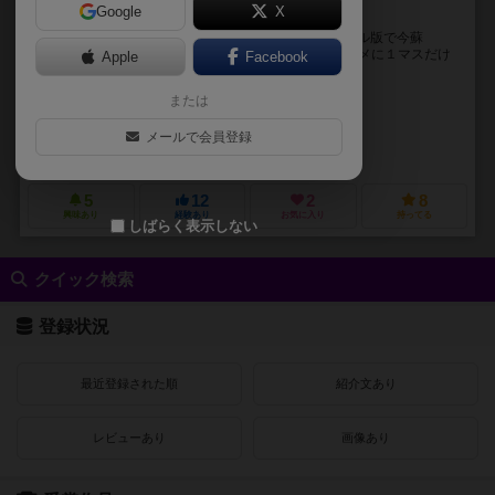
Google
X
波乱盤上！甲殻軌道戦‼
あの名作「かに将棋」が10年の時を経て、フルアクリル版で今蘇
る…… ヨコなら何マスでも動ける「カニ駒」と、ナナメに１マスだけ
Apple
Facebook
動ける「エビ駒」を使って対戦する「新・はさみ将...
または
かぶき けんいち（Kenichi Kabuki）
icho（タイトルロゴ・キャラデザイン）
メールで会員登録
ゲームNOWA（Game NOWA）
5
12
2
8
興味あり
経験あり
お気に入り
持ってる
しばらく表示しない
クイック検索
登録状況
最近登録された順
紹介文あり
レビューあり
画像あり