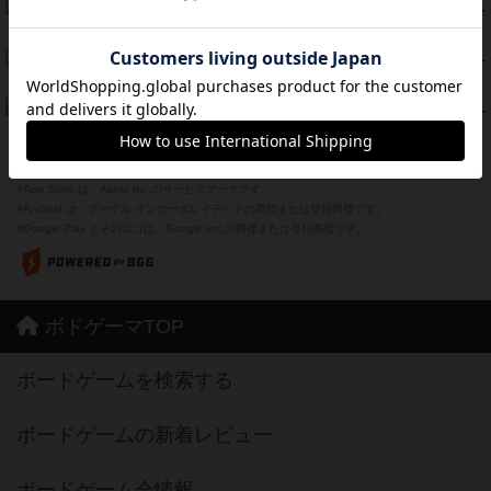
海兵隊
45
PT
紹介文あり
1件の投稿
Bitter End ブタペスト救出作戦
45
PT
紹介文なし
1件の投稿
ドコジャン
42
PT
紹介文あり
10件の投稿
※Apple、Apple のロゴ は、米国および他の国々で登録されたApple Inc.の商標です。
※App Store は、Apple Inc.のサービスマークです。
※Android は、グーグル インコーポレイテッドの商標または登録商標です。
※Google Play とそのロゴは、Google Inc.の商標または登録商標です。
ボドゲーマTOP
ボードゲームを検索する
ボードゲームの新着レビュー
ボードゲーム会情報