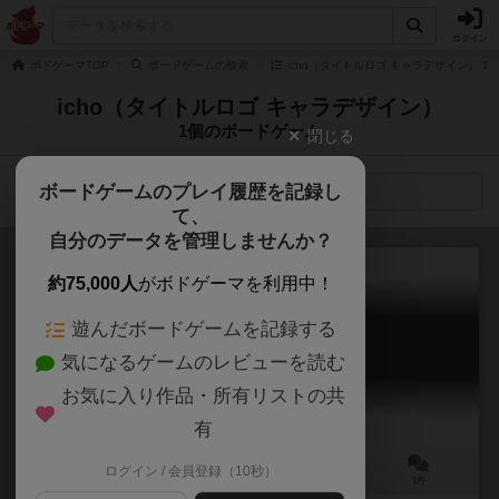
ログイン
ボドゲーマTOP
ボードゲームの検索
icho（タイトルロゴ キャラデザイン） 
icho（タイトルロゴ キャラデザイン）
1個のボードゲーム
閉じる
ボードゲームのプレイ履歴を記録し
検索メニュー
て、
自分のデータを管理しませんか？
約75,000人
がボドゲーマを利用中！
遊んだボードゲームを記録する
えびかに将棋
気になるゲームのレビューを読む
Ebikani shougi
お気に入り作品・所有リストの共
有
ログイン / 会員登録（10秒）
2人用
20分前後
8歳～
1件