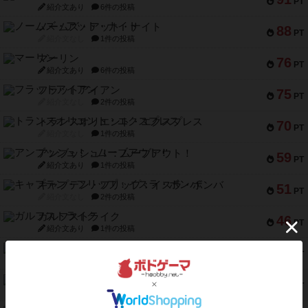
PT
紹介文あり
6件の投稿
ノームズ・アット・ナイト
88
PT
紹介文なし
1件の投稿
マーリン
76
PT
紹介文あり
6件の投稿
フラットアイアン
75
PT
紹介文なし
2件の投稿
トランスオリエント・エクスプレス
70
PT
紹介文なし
1件の投稿
アンブッシュ！：ムーブアウト！
59
PT
紹介文あり
1件の投稿
キャプテン・フリップ：イスラ・ボンバ
51
PT
紹介文なし
2件の投稿
ガルフストライク
46
PT
紹介文あり
1件の投稿
エコーズ・オブ・タイム
45
PT
紹介文なし
8件の投稿
スカルキング
45
PT
紹介文あり
12件の投稿