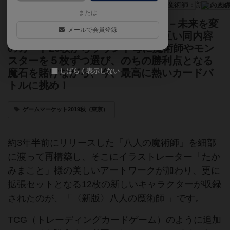
または
直面する「4度」のクライマックス－未来を変
メールで会員登録
えられるのは自分の選択のみ。お互い同内容
のカード20枚からラウンド毎に魔術師やモン
スターを５枚ずつ選び、のちの勝利点となる
しばらく表示しない
魔石を賭けながら、今、最高に熱いカードバ
トルに挑め！
ゲームマーケット2019秋（東京）
約3年半前にリリースした「八人の魔術師」を細部
に渡って再構築し、そこにイラストレーター「たか
みまこと」様の美しいアートワークが加わり、更に
拡張セットとなる12枚の新しいキャラクターが収録
されたのが、「〈新版〉八人の魔術師 」です。
TCG（トレーディングカードゲーム）のように追加