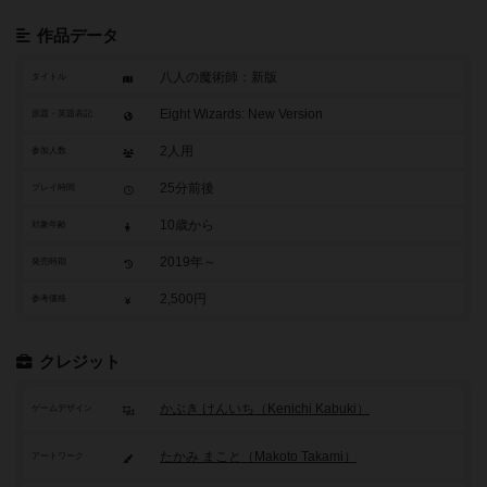
作品データ
八人の魔術師：新版
タイトル
Eight Wizards: New Version
原題・英題表記
2人用
参加人数
25分前後
プレイ時間
10歳から
対象年齢
2019年～
発売時期
2,500円
参考価格
クレジット
かぶき けんいち（Kenichi Kabuki）
ゲームデザイン
たかみ まこと（Makoto Takami）
アートワーク