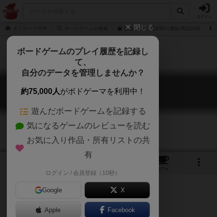
ログイン
閉じる
ボドゲーマTOP
ボードゲームの検索
新版 八人の魔術師の通販/商品詳細
ボードゲームのプレイ履歴を記録し
て、
自分のデータを管理しませんか？
八人の魔術師：新版
約75,000人
がボドゲーマを利用中！
Eight Wizards: New Version
遊んだボードゲームを記録する
気になるゲームのレビューを読む
お気に入り作品・所有リストの共
有
12
3
2
18
トップ
画像
動画
レビュー
カフェ
ログイン / 会員登録（10秒）
Google
X
Apple
Facebook