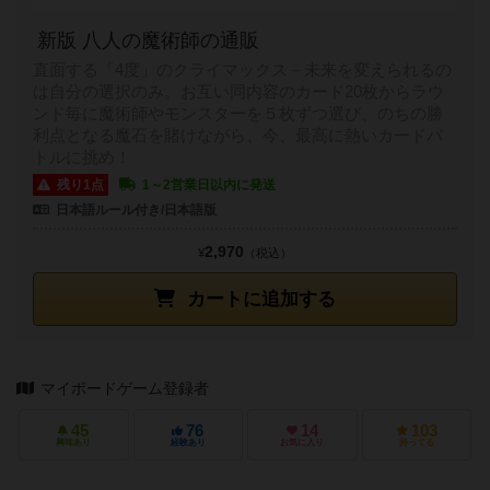
新版 八人の魔術師の通販
直面する「4度」のクライマックス－未来を変えられるの
は自分の選択のみ。お互い同内容のカード20枚からラウ
ンド毎に魔術師やモンスターを５枚ずつ選び、のちの勝
利点となる魔石を賭けながら、今、最高に熱いカードバ
トルに挑め！
残り1点
1～2営業日以内に発送
日本語ルール付き/日本語版
2,970
¥
（税込）
カートに追加する
マイボードゲーム登録者
45
76
14
103
興味あり
経験あり
お気に入り
持ってる