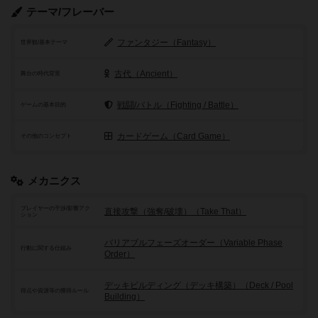
テーマ/フレーバー
ファンタジー（Fantasy）
世界観/基本テーマ
古代（Ancient）
舞台の時代背景
戦闘/バトル（Fighting / Battle）
ゲームの基本目的
カードゲーム（Card Game）
その他のコンセプト
メカニクス
プレイヤーの干渉/影響アク
直接攻撃（強奪/破壊）（Take That）
ション
バリアブルフェーズオーダー（Variable Phase
行動に関する仕組み
Order）
デッキビルディング（デッキ構築）（Deck / Pool
得点や資源等の獲得ルール
Building）