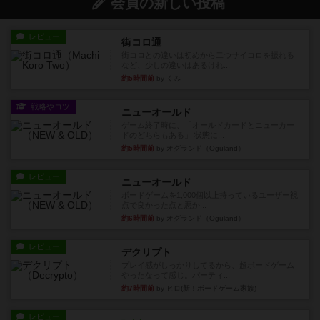
会員の新しい投稿
レビュー
街コロ通
街コロとの違いは初めから二つサイコロを振れる
など、少しの違いはあるけれ...
約5時間前
by くみ
戦略やコツ
ニューオールド
ゲーム終了時に、「オールドカードとニューカー
ドのどちらもある」 状態に...
約5時間前
by オグランド（Oguland）
レビュー
ニューオールド
ボードゲームを1,000個以上持っているユーザー視
点で良かった点と悪か...
約6時間前
by オグランド（Oguland）
レビュー
デクリプト
プレイ感がしっかりしてるから、超ボードゲーム
やったなって感じ。パーティ...
約7時間前
by ヒロ(新！ボードゲーム家族)
レビュー