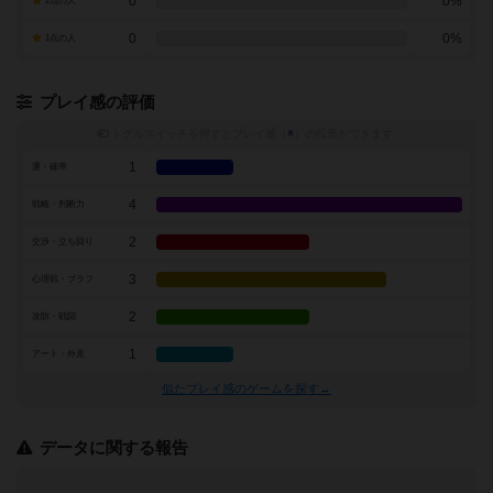
0
0%
2点の人
0
0%
1点の人
プレイ感の評価
トグルスイッチを押すとプレイ感（
※
）の投票ができます
1
運・確率
4
戦略・判断力
2
交渉・立ち回り
3
心理戦・ブラフ
2
攻防・戦闘
1
アート・外見
似たプレイ感のゲームを探す→
データに関する報告