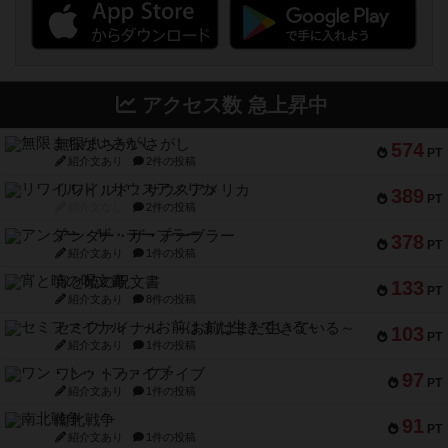
アクセス数 急上昇中
無限まちがいさがし
574
PT
紹介文あり
2件の投稿
リワイルド：サウスアメリカ
389
PT
紹介文なし
2件の投稿
アンダー・ザ・テーブラー
378
PT
紹介文あり
1件の投稿
宵と暁の呪文書
133
PT
紹介文あり
8件の投稿
セミファイナル ～お前はまだ生きている～
103
PT
紹介文あり
1件の投稿
ワン・トゥ・ファイブ
97
PT
紹介文あり
1件の投稿
南北戦争
91
PT
紹介文あり
1件の投稿