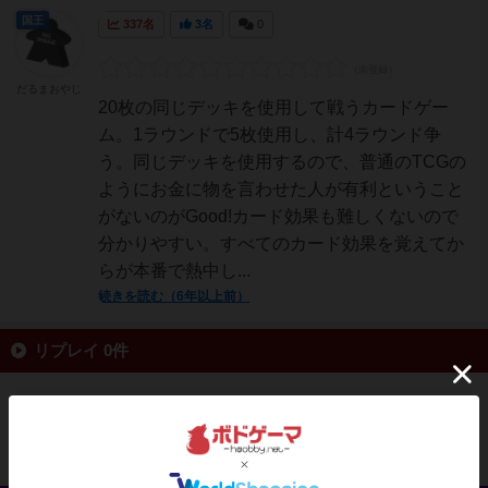
国王
337名
3名
0
だるまおやじ
20枚の同じデッキを使用して戦うカードゲー
ム。1ラウンドで5枚使用し、計4ラウンド争
う。同じデッキを使用するので、普通のTCGの
ようにお金に物を言わせた人が有利ということ
がないのがGood!カード効果も難しくないので
分かりやすい。すべてのカード効果を覚えてか
らが本番で熱中し...
続きを読む（6年以上前）
リプレイ 0件
投稿を募集しています