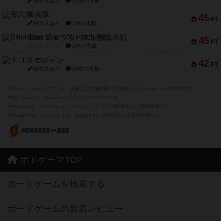
紹介文あり
12件の投稿
海兵隊
45
PT
紹介文あり
1件の投稿
Bitter End ブタペスト救出作戦
45
PT
紹介文なし
1件の投稿
ドコジャン
42
PT
紹介文あり
10件の投稿
※Apple、Apple のロゴ は、米国および他の国々で登録されたApple Inc.の商標です。
※App Store は、Apple Inc.のサービスマークです。
※Android は、グーグル インコーポレイテッドの商標または登録商標です。
※Google Play とそのロゴは、Google Inc.の商標または登録商標です。
ボドゲーマTOP
ボードゲームを検索する
ボードゲームの新着レビュー