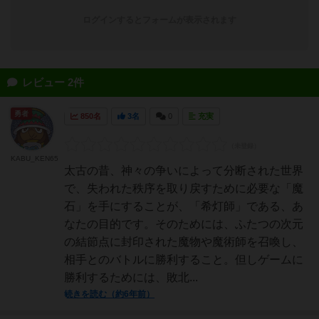
ログインするとフォームが表示されます
レビュー 2件
勇者
850名
3名
0
充実
KABU_KEN65
太古の昔、神々の争いによって分断された世界
で、失われた秩序を取り戻すために必要な「魔
石」を手にすることが、「希灯師」である、あ
なたの目的です。そのためには、ふたつの次元
の結節点に封印された魔物や魔術師を召喚し、
相手とのバトルに勝利すること。但しゲームに
勝利するためには、敗北...
続きを読む（約6年前）