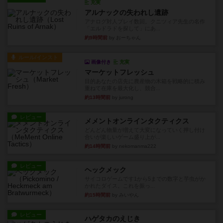
充実
アルナックの失われし遺跡
アナログ対人プレイ数回。クニツィア先生の名作
「エルドラドを探して」にあ...
約9時間前
by おーちゃん
ルール/インスト
画像付き
充実
マーケットフレッシュ
目的あなたの店先に農産物の木箱を戦略的に積み
重ねて在庫を最大化し、競合...
約13時間前
by jurong
レビュー
メメントオンラインタクティクス
どんどん物量が増えて大変になっていく押し付け
合いが楽しいゲーム盛り上が...
約14時間前
by nekomanma222
レビュー
ヘックメック
サイコロゲームです1から5までの数字と芋虫がか
かれたダイス。これを振っ...
約15時間前
by みいやん
レビュー
ハゲタカのえじき