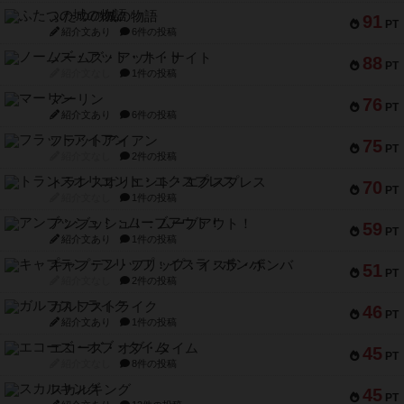
ふたつの城の物語
91
PT
紹介文あり
6件の投稿
ノームズ・アット・ナイト
88
PT
紹介文なし
1件の投稿
マーリン
76
PT
紹介文あり
6件の投稿
フラットアイアン
75
PT
紹介文なし
2件の投稿
トランスオリエント・エクスプレス
70
PT
紹介文なし
1件の投稿
アンブッシュ！：ムーブアウト！
59
PT
紹介文あり
1件の投稿
キャプテン・フリップ：イスラ・ボンバ
51
PT
紹介文なし
2件の投稿
ガルフストライク
46
PT
紹介文あり
1件の投稿
エコーズ・オブ・タイム
45
PT
紹介文なし
8件の投稿
スカルキング
45
PT