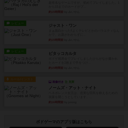
超有名なゲームですが、初めてプレイしました。1
から15までのカードがプ...
約15時間前
by みいやん
レビュー
ジャスト・ワン
まぁ面白かった‼️よくテレビとかのバラエティなん
かで、お題がわからずに...
約15時間前
by みいやん
レビュー
ピタッコカルタ
ボドゲ相席会でプレイしましたひらがなが書かれ
たカードを2枚まで手をつけ...
約15時間前
by みいやん
ルール/インスト
画像付き
充実
ノームズ・アット・ナイト
ベネボレンス女王は、忠実な臣民を称えるための
祝宴を開こうとしています。...
約16時間前
by jurong
ボドゲーマのアプリ版はこちら