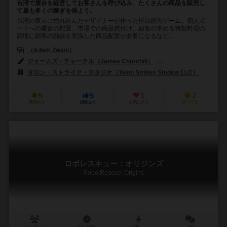
台湾で屋台を経営してお客さんを呼び込み、たくさんの商品を販売し
て最も多くの稼ぎを得よう。
台湾の夜市に惚れ込んだデザイナーが作った屋台経営ゲーム。個人ボ
ードへの屋台の配置、市場での商品買付け、顧客の求める特製料理の
調理に顧客の動線を意識した商品配置が必要になるなど...
（Adam Zwain）
ジェームズ・チャーチル（James Churchill）
ジェイソン・ウォッシュバ
タロン・ストライク・スタジオ（Talon Strikes Studios LLC）
5
5
1
2
興味あり
経験あり
お気に入り
持ってる
ロボレスキュー：オリジンズ
Robo Rescue: Origins