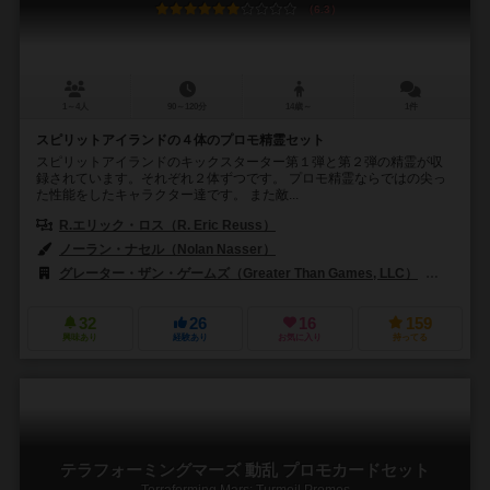
6.3
1～4人
90～120分
14歳～
1件
スピリットアイランドの４体のプロモ精霊セット
スピリットアイランドのキックスターター第１弾と第２弾の精霊が収
録されています。それぞれ２体ずつです。 プロモ精霊ならではの尖っ
た性能をしたキャラクター達です。 また敵...
R.エリック・ロス（R. Eric Reuss）
ノーラン・ナセル（Nolan Nasser）
ジョージ・ラモス（Jorge Ra
グレーター・ザン・ゲームズ（Greater Than Games, LLC）
エース・
32
26
16
159
興味あり
経験あり
お気に入り
持ってる
テラフォーミングマーズ 動乱 プロモカードセット