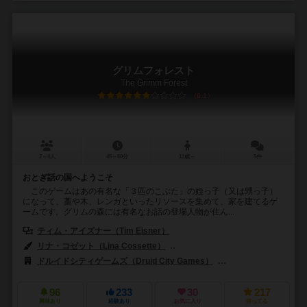
グリムフォレスト
The Grimm Forest
6.1
2～4人
45～60分
13歳～
5件
おとぎ話の国へようこそ
このゲームはあの有名な「３匹のこぶた」の姪っ子（又は甥っ子）
になって、藁や木、レンガといったリソースを集めて、家を建てるゲ
ームです。グリムの森には有名なお話の登場人物が住ん...
ティム・アイズナー（Tim Eisner）
リナ・コゼット（Lina Cossette）
デヴィッド・フォレスト（David F
ドルイドシティゲームズ（Druid City Games）
999ゲームズ（999 
96
233
30
217
興味あり
経験あり
お気に入り
持ってる