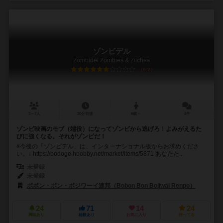
ゾンビデル
Zombidel Zombies & Zilches
6.2
3～7人
30分前後
6歳～
4件
ゾンビ映画のモブ（端役）になってゾンビから逃げろ！よみがえるた
びに強くなる。それがゾンビだ！
※今後の「ゾンビデル」は、インターナショナル版からお求めくださ
い。↓ https://bodoge.hoobby.net/market/items/5871 あなたた...
未登録
未登録
ボボン・ボン・ボジワーイ連邦（Bobon Bon Bojiwai Renpo）
24
71
14
24
興味あり
経験あり
お気に入り
持ってる