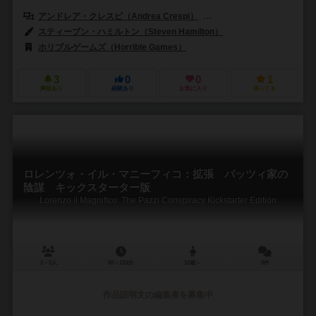
アンドレア・クレスピ（Andrea Crespi）
ロレンツォ・シルバ（Loren
スティーブン・ハミルトン（Steven Hamilton）
ホリブルゲームズ（Horrible Games）
3
0
0
1
興味あり
経験あり
お気に入り
持ってる
ロレンツォ・イル・マニーフィコ：拡張 パッツィ家の
陰謀 キックスターター版
Lorenzo il Magnifico: The Pazzi Conspiracy Kickstarter Edition
2～5人
60～120分
12歳～
0件
作品説明文の編集者を募集中