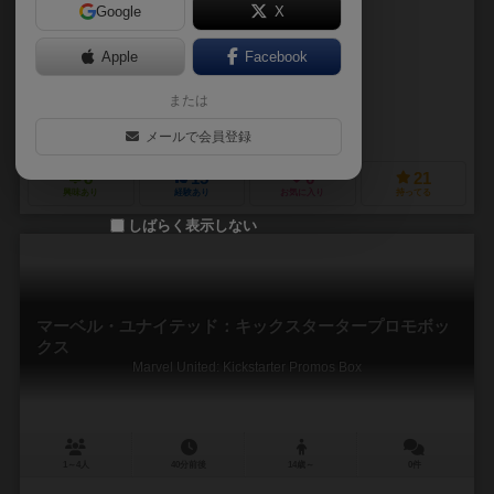
Google
X
作品説明文の編集者を募集中
Apple
Facebook
ロベルタ・テイラー（Roberta Taylor）
または
ショーナ・JC・テニー（Shawna J.C. Tenney）
キッズテーブルBG（Kids Table BG）
ボードゲームサーカス（Board G
メールで会員登録
8
15
6
21
興味あり
経験あり
お気に入り
持ってる
しばらく表示しない
マーベル・ユナイテッド：キックスタータープロモボッ
クス
Marvel United: Kickstarter Promos Box
1～4人
40分前後
14歳～
0件