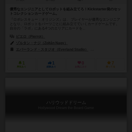
1～12人
10～15分
8歳～
1件
優秀なエンジニアとしてロボットを組み立てろ！Kickstarter発のセッ
トコレクションカードゲーム。
『ロボレスキュー：オリジンズ』は、 プレイヤーが優秀なエンジニア
となり、ロボットをパーツごとに組み立てていくカードゲームです。
自分の「ラボ」にある4つのエリアにカードを...
ピエロ（Pierrot）
ゾルタン・ナジ（Zoltán Nagy）
エバーランド・スタジオ（Everland Studio）
プライベート・ムーン・スタ
1
1
0
7
興味あり
経験あり
お気に入り
持ってる
ハリウッドドリーム
Hollywood Dream the Board Game