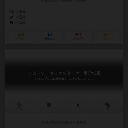
作品説明文の編集者を募集中
未登録
未登録
未登録
0
1
1
2
興味あり
経験あり
お気に入り
持ってる
アローン：キックスターター限定拡張
Alone: Kickstarter Exclusive Expansion
2～4人
－
ー
0件
作品説明文の編集者を募集中