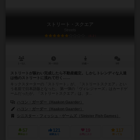
ストリート・スクエア
Streets
6.2
1～5人
30～60分
10歳～
5件
ストリートが賑わい完成したら不動産鑑定。しかしトレンディな人達
は他のストリートに流れて行く……
キックスターターの「ストリート」が、「ストリートスクエア」とい
う名前で日本語版となった。 第一弾の「ヴィレジャーズ」はカードゲ
ームだったが、「ストリートスクエア」は、タ...
ハコン・ガーダー（Haakon Gaarder）
ハコン・ガーダー（Haakon Gaarder）
シニスター・フィッシュ・ゲームズ（Sinister Fish Games）
57
121
19
117
興味あり
経験あり
お気に入り
持ってる