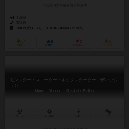
作品説明文の編集者を募集中
未登録
未登録
CMONグローバル（CMON Global Limited）
スピンマスター（Spin M
17
6
2
9
興味あり
経験あり
お気に入り
持ってる
モンスター・スローター：キックスターターエディッシ
ョン
Monster Slaughter: Kickstarter Edition
2～5人
45～60分
14歳～
1件