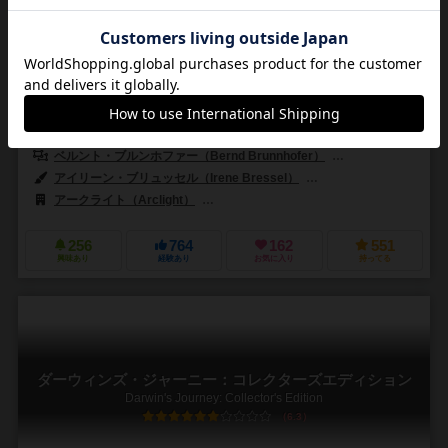
2～5人
60分前後
13歳～
17件
サンクトペテルブルクの発展を目指せ! 美しいイラストで生まれ変わっ
た拡大再生産ゲームの古典。
キックスターターでのプロジェクトが成功して出版された、名作ゲー
ムの第2版です。 初版のオリジナルゲームに加え、市場の要素が追加さ
れています。カードを集めて生産力を高め勝...
ベルント・ブルンホファー（Bernd Brunnhofer）
カール＝ハインツ・シ
アイリーン・ブリュッセル（Irene Bressel）
アン・パッツェ（Anne 
アークライト（Arclight）
フィロソフィア エディションズ（Filosofia 
256
764
162
551
興味あり
経験あり
お気に入り
持ってる
ダーウィンズ・ジャーニー：コレクターズエディション
Darwin's Journey: Collector's Edition
6.3