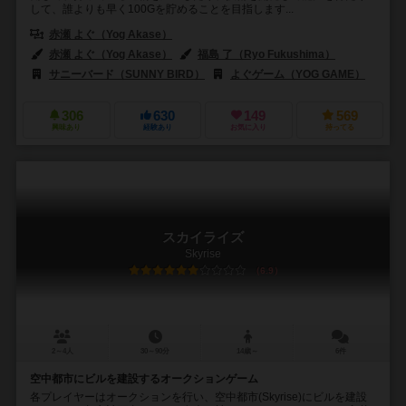
して、誰よりも早く100Gを貯めることを目指します...
赤瀬 よぐ（Yog Akase）
赤瀬 よぐ（Yog Akase）
福島 了（Ryo Fukushima）
サニーバード（SUNNY BIRD）
よぐゲーム（YOG GAME）
306
630
149
569
興味あり
経験あり
お気に入り
持ってる
スカイライズ
Skyrise
6.9
2～4人
30～90分
14歳～
6件
空中都市にビルを建設するオークションゲーム
各プレイヤーはオークションを行い、空中都市(Skyrise)にビルを建設