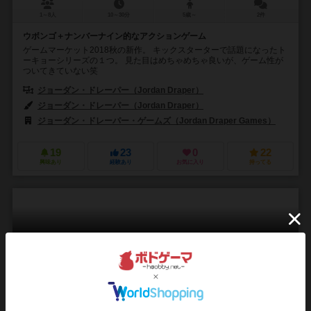
1～8人
10～30分
5歳～
2件
ウボンゴ＋ナンバーナイン的なアクションゲーム
ゲームマーケット2018秋の新作。 キックスターターで話題になったト
ーキョーシリーズの１つ。 見た目はめちゃめちゃ良いが、ゲーム性が
ついてきていない笑
ジョーダン・ドレーパー（Jordan Draper）
ジョーダン・ドレーパー（Jordan Draper）
ジョーダン・ドレーパー・ゲームズ（Jordan Draper Games）
19
23
0
22
興味あり
経験あり
お気に入り
持ってる
サンクトペテルブルク：第2版
Saint Petersburg (second edition)
6.7