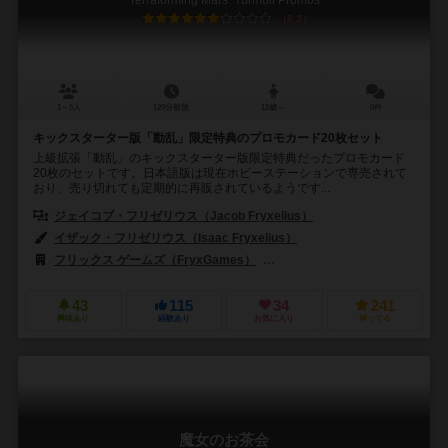
Terraforming Mars: Turmoil Promos
6.2
1～5人
120分前後
12歳～
0件
キックスターター版「動乱」限定特典のプロモカード20枚セット
上級拡張「動乱」のキックスターター版限定特典だったプロモカード
20枚のセットです。日本語版は現在ホビーステーションで専売されて
おり、売り切れても定期的に再販されているようです...
ジェイコブ・フリゼリウス（Jacob Fryxelius）
イザック・フリゼリウス（Isaac Fryxelius）
フリックス ゲームズ（FryxGames）
ストロングホールド ゲームズ（Str
43
115
34
241
興味あり
経験あり
お気に入り
持ってる
魔女のお茶会