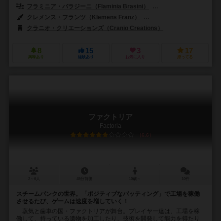
フラミニア・バラジーニ（Flaminia Brasini）
ヴィルジーニョ・ジーリ（Vi
クレメンス・フランツ（Klemens Franz）
ロベルト・グラッソ（Rober
クラニオ・クリエーションズ（Cranio Creations）
8
15
3
17
興味あり
経験あり
お気に入り
持ってる
ファクトリア
Factoria
6.6
2～6人
45分前後
10歳～
10件
スチームパンクの世界。「ポジティブなバッティング」で工場を稼働
させるたび、ゲームは速度を増していく！
蒸気と歯車の国・ファクトリアが舞台。プレイヤー達は、工場を稼
働して、持っている遺物を加工したり、技術を開発して能力を得たり