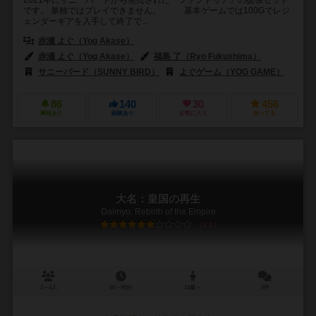
2021年にサニーバードから発売された「ファクトリア」の拡張セット
です。 単独ではプレイできません。 基本ゲームでは100Gでレジ
ェンダーギアを入手して終了で...
赤瀬 よぐ（Yog Akase）
赤瀬 よぐ（Yog Akase）
福島 了（Ryo Fukushima）
サニーバード（SUNNY BIRD）
よぐゲーム（YOG GAME）
86
140
30
456
興味あり
経験あり
お気に入り
持ってる
大名：皇国の再生
Daimyo: Rebirth of the Empire
6.1
2～4人
60～90分
14歳～
0件