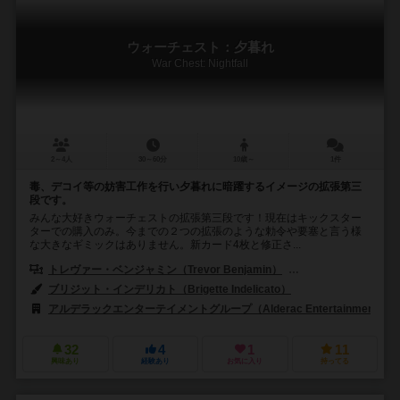
ウォーチェスト：夕暮れ
War Chest: Nightfall
2～4人
30～60分
10歳～
1件
毒、デコイ等の妨害工作を行い夕暮れに暗躍するイメージの拡張第三
段です。
みんな大好きウォーチェストの拡張第三段です！現在はキックスター
ターでの購入のみ。今までの２つの拡張のような勅令や要塞と言う様
な大きなギミックはありません。新カード4枚と修正さ...
トレヴァー・ベンジャミン（Trevor Benjamin）
デビッド・トンプソン（
ブリジット・インデリカト（Brigette Indelicato）
アルデラックエンターテイメントグループ（Alderac Entertainment Gro
32
4
1
11
興味あり
経験あり
お気に入り
持ってる