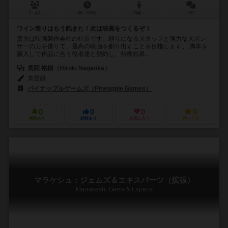
2～4人
60～120分
10歳～
0件
ワイン造りはもう飽きた！次は映画をつくるぞ！
貴方は映画製作会社の社長です。頼りになるスタッフと強力なスポン
サーの力を借りて、最高の映画を創り出すことを目指します。 脚本を
購入して作品に合う役者達と契約し、特殊効果...
長岡 裕樹（Hiroki Nagaoka）
未登録
パイナップルゲームズ（Pineapple Games）
0
0
0
0
興味あり
経験あり
お気に入り
持ってる
マラケシュ：ジェムズ＆エキスパーツ（拡張）
Marrakesh: Gems & Experts