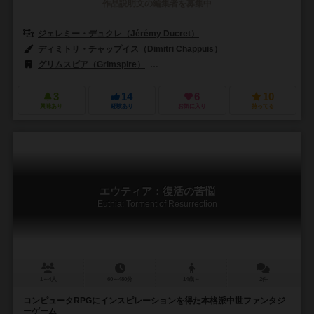
作品説明文の編集者を募集中
ジェレミー・デュクレ（Jérémy Ducret）
ディミトリ・チャップイス（Dimitri Chappuis）
グリムスピア（Grimspire）
ラ・ボイテ・デ・ジュー（La Boite de 
3
14
6
10
興味あり
経験あり
お気に入り
持ってる
エウティア：復活の苦悩
Euthia: Torment of Resurrection
1～4人
60～480分
14歳～
2件
コンピュータRPGにインスピレーションを得た本格派中世ファンタジ
ーゲーム