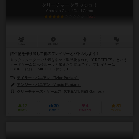
クリーチャークラッシュ！
Creature Clash! Card Game
5.7
2～6人
20～60分
6歳～
3件
謎生物を作り出して他のプレイヤーとバトルしよう！
キックスターターで人気を集めて製品化された『CREATRES』という
カードゲームに拡張ルールを加えた新装版です。 プレイヤーは、
FRONT（頭）、MIDDLE（体）、B...
テイラー・パニアン（Tyler Panian）
アンジー・パニアン（Angie Panian）
クリーチャーズ・ゲームズ（CREATURES Games）
17
30
4
31
興味あり
経験あり
お気に入り
持ってる