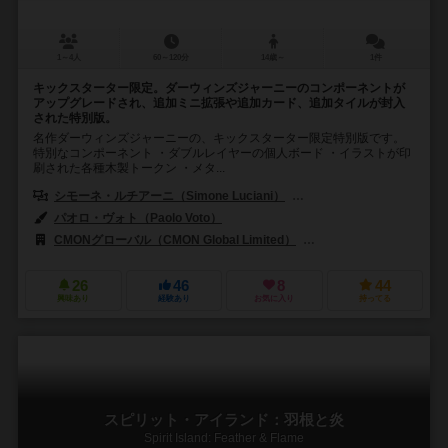
1～4人
60～120分
14歳～
1件
キックスターター限定。ダーウィンズジャーニーのコンポーネントが
アップグレードされ、追加ミニ拡張や追加カード、追加タイルが封入
された特別版。
名作ダーウィンズジャーニーの、キックスターター限定特別版です。
特別なコンポーネント ・ダブルレイヤーの個人ボード ・イラストが印
刷された各種木製トークン ・メタ...
シモーネ・ルチアーニ（Simone Luciani）
ネストーレ・マンゴーネ（Ne
パオロ・ヴォト（Paolo Voto）
CMONグローバル（CMON Global Limited）
コリア・ボードゲームズ（K
26
46
8
44
興味あり
経験あり
お気に入り
持ってる
スピリット・アイランド：羽根と炎
Spirit Island: Feather & Flame