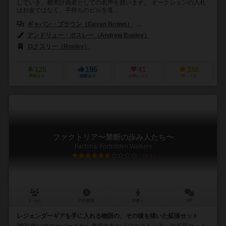
していき、都市計画者としての名声を競います。 オークションの入札
はお金ではなく、手持ちのビルを直...
ギャバン・ブラウン（Gavan Brown）
セバスティン・ポーコン（Sébas
アンドリュー・ボスレー（Andrew Bosley）
ロクスリー（Roxley）
125
195
41
156
興味あり
経験あり
お気に入り
持ってる
ファクトリア〜禁断の歩み人たち〜
Factoria: Forbidden Walkers
6.2
2～6人
70分前後
10歳～
3件
レジェンダーギアを手に入れる物語の、その後を描いた拡張セット