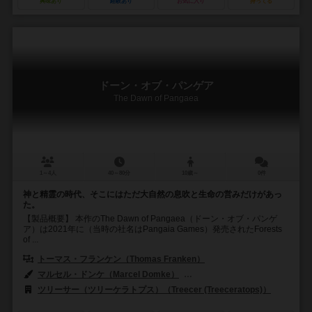
興味あり
経験あり
お気に入り
持ってる
ドーン・オブ・パンゲア
The Dawn of Pangaea
1～4人
40～80分
10歳～
0件
神と精霊の時代、そこにはただ大自然の息吹と生命の営みだけがあっ
た。
【製品概要】 本作のThe Dawn of Pangaea（ドーン・オブ・パンゲ
ア）は2021年に（当時の社名はPangaia Games）発売されたForests
of ...
トーマス・フランケン（Thomas Franken）
マルセル・ドンケ（Marcel Domke）
クリス・カーバッハ（Chris Ka
ツリーサー（ツリーケラトプス）（Treecer (Treeceratops)）