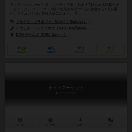
中世ファンタジーの世界「エウティア国」で繰り広げられる戦略系ボ
ードゲーム。 プレーヤーは様々な能力を持つ5人の勇者から1人を選
び、ドラゴンを倒す冒険の旅に出ます。 道...
マルケタ・ブラホヴァ（Markéta Bláhová）
タデアス・スポスタ（Tade
イヴェタ・ドレサロヴァ（Iveta Doležalová）
イジー・ドヴォルスキー（
DIEAゲームズ（DIEA Games）
19
5
4
7
興味あり
経験あり
お気に入り
持ってる
ナイトマーケット
Night Market
1～4人
60～90分
12歳～
1件