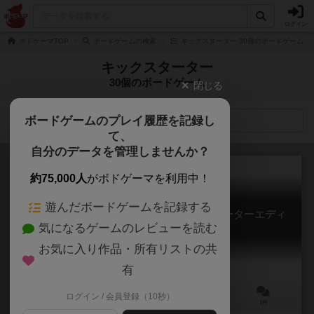
ログイン
ボドゲーマTOP
ボードゲームの検索
キックスターター 30個のボードゲーム
キックスターター
30個のボードゲーム
閉じる
ボードゲームのプレイ履歴を記録し
検索メニュー
て、
自分のデータを管理しませんか？
約75,000人
がボドゲーマを利用中！
遊んだボードゲームを記録する
クリーチャー・コンフォート：キックスターターエディ
気になるゲームのレビューを読む
ション
Creature Comforts: Kickstarter Edition
お気に入り作品・所有リストの共
有
ログイン / 会員登録（10秒）
1～5人
45分前後
8歳～
1件