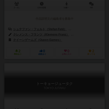
2～4人
120分前後
14歳～
0件
作品説明文の編集者を募集中
シュテファン・フェルト（Stefan Feld）
ウルリッヒ・フォンロバート（Ul
クレメンス・フランツ（Klemens Franz）
パトリシア・リンバーガー（Pa
クイーンゲームズ（Queen Games）
2
0
0
2
興味あり
経験あり
お気に入り
持ってる
トーキョージュータク
TOKYO JUTAKU