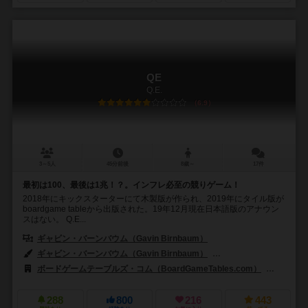
QE
Q.E.
6.9
3～5人
45分前後
8歳～
17件
最初は100、最後は1兆！？。インフレ必至の競りゲーム！
2018年にキックスターターにて木製版が作られ、2019年にタイル版が
boardgame tableから出版された。19年12月現在日本語版のアナウン
スはない。 Q.E...
ギャビン・バーンバウム（Gavin Birnbaum）
ギャビン・バーンバウム（Gavin Birnbaum）
アンカ・ガブリル（Anca
ボードゲームテーブルズ・コム（BoardGameTables.com）
キュービ
288
800
216
443