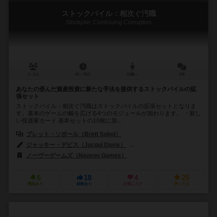
ストックパイル：相次ぐ汚職
Stockpile: Continuing Corruption
2～5人
45～75分
13歳～
0件
あなたの歪んだ資産投資に新たな手法を提供するストックパイルの拡
張セット
ストックパイル：相次ぐ汚職はストックパイルの拡張セットとなりま
す。基本のゲームの幅を広げる4つのモジュールが加わります。 ・新し
い投資家カード 基本セットの10枚に加...
ブレット・ソボール（Brett Sobol）
セス・ヴァン・オーデン（Seth V
ジャッキー・デビス（Jacqui Davis）
イアン・オトゥール（Ian O'To
ノーヴーゲームズ（Nauvoo Games）
5
18
4
25
興味あり
経験あり
お気に入り
持ってる