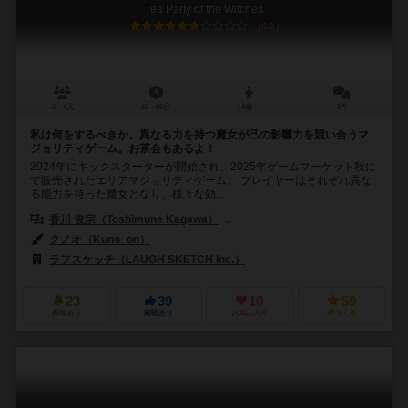
Tea Party of the Witches
6.2
2～4人
60～90分
14歳～
2件
私は何をするべきか。異なる力を持つ魔女が己の影響力を競い合うマ
ジョリティゲーム。お茶会もあるよ！
2024年にキックスターターが開始され、2025年ゲームマーケット秋に
て販売されたエリアマジョリティゲーム。 プレイヤーはそれぞれ異な
る能力を持った魔女となり、様々な効...
香川 俊宗（Toshimune Kagawa）
鬼沢直希（Naoki Onisawa）
クノオ（Kuno_on）
ラフスケッチ（LAUGH SKETCH Inc.）
23
39
10
59
興味あり
経験あり
お気に入り
持ってる