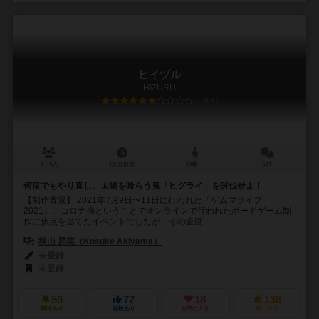
ヒイヅル
HIZURU
6.3
1～4人
120分前後
10歳～
2件
何度でもやり直し、太陽を喰らう鬼「ヒグライ」を討伐せよ！
【制作背景】 2021年7月9日〜11日に行われた「ゲムマライブ
2021」。コロナ禍ということでオンラインで行われたボードゲーム制
作に焦点を当てたイベントでしたが、その企画...
秋山 昴亮（Kosuke Akiyama）
未登録
未登録
59
77
18
138
興味あり
経験あり
お気に入り
持ってる