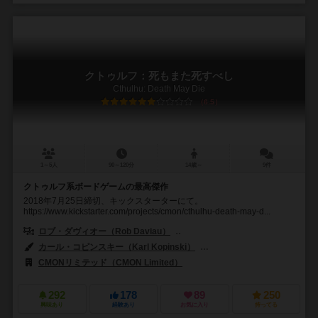
クトゥルフ：死もまた死すべし
Cthulhu: Death May Die
6.5
1～5人
90～120分
14歳～
9件
クトゥルフ系ボードゲームの最高傑作
2018年7月25日締切、キックスターターにて。
https://www.kickstarter.com/projects/cmon/cthulhu-death-may-d...
ロブ・ダヴィオー（Rob Daviau）
エリック・ラング（Eric M. Lan
カール・コピンスキー（Karl Kopinski）
エイドリアン・スミス（Adri
CMONリミテッド（CMON Limited）
292
178
89
250
興味あり
経験あり
お気に入り
持ってる